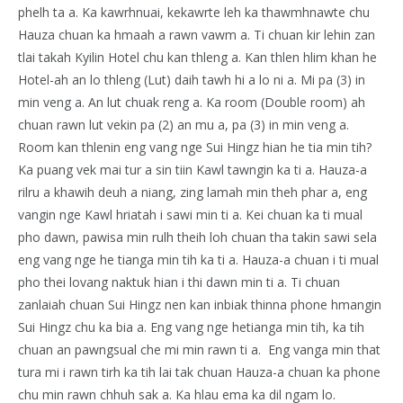
phelh ta a. Ka kawrhnuai, kekawrte leh ka thawmhnawte chu
Hauza chuan ka hmaah a rawn vawm a. Ti chuan kir lehin zan
tlai takah Kyilin Hotel chu kan thleng a. Kan thlen hlim khan he
Hotel-ah an lo thleng (Lut) daih tawh hi a lo ni a. Mi pa (3) in
min veng a. An lut chuak reng a. Ka room (Double room) ah
chuan rawn lut vekin pa (2) an mu a, pa (3) in min veng a.
Room kan thlenin eng vang nge Sui Hingz hian he tia min tih?
Ka puang vek mai tur a sin tiin Kawl tawngin ka ti a. Hauza-a
rilru a khawih deuh a niang, zing lamah min theh phar a, eng
vangin nge Kawl hriatah i sawi min ti a. Kei chuan ka ti mual
pho dawn, pawisa min rulh theih loh chuan tha takin sawi sela
eng vang nge he tianga min tih ka ti a. Hauza-a chuan i ti mual
pho thei lovang naktuk hian i thi dawn min ti a. Ti chuan
zanlaiah chuan Sui Hingz nen kan inbiak thinna phone hmangin
Sui Hingz chu ka bia a. Eng vang nge hetianga min tih, ka tih
chuan an pawngsual che mi min rawn ti a. Eng vanga min that
tura mi i rawn tirh ka tih lai tak chuan Hauza-a chuan ka phone
chu min rawn chhuh sak a. Ka hlau ema ka dil ngam lo.