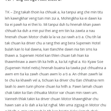
TK – Zing takah thoin ka chhuak a, ka tanpui ang che min titu
leh kawngkhar veng tuin min zui a, Mohingkha ka ei dawn ka
tia ei pawh ka ei thei lo. Mi tanpui duh tu hnenah khan pawn
chhuah ka duh a min pui thei ang em tiin ka zawta a nau
hnenah chuan Motor chabi la la va zui rawh a ti a. Chu tih lai
tak chuan ka driver chu a rang thei ang bera Superwin Hotel
bulah kan lo kal dawna, kan tlanchhe dawn nia tiin sms ka
thawn a. Superwin Hotel kan thlen chuan tah hian ka
thawmhnaw a awm tih ka hrilh a, ka lut nghal a. Ko Kyaw Soe
(Superwin Hotel neitu) hnenah buaina ka tawka put chhuahna a
awm em tia ka zawh chuan awm lo a ti a. An chhan zawrh lai
te chu ka khawih vel a, tichuan ka driver chu tlan chhiatna rem
laiah lo awm turin phone chuan ka hrilh a. Pawn lamah chuan
chak takin ka tlan chhuaka Motor var chuan min rawn um.
Vanneih thlak takin ka driver chuan Motor khawngkhar chu
hawn sain a lo dah a ka lut nghal. Min uma zigzag-in Motor chu