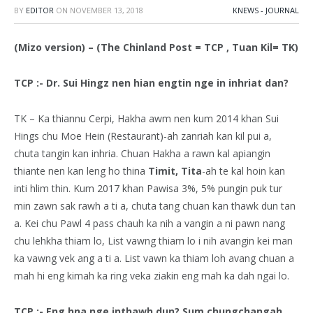
BY
EDITOR
ON
NOVEMBER 13, 2018
KNEWS - JOURNAL
(Mizo version) –
(The Chinland Post = TCP , Tuan Kil= TK)
TCP :- Dr. Sui Hingz nen hian engtin nge in inhriat dan?
TK – Ka thiannu Cerpi, Hakha awm nen kum 2014 khan Sui
Hings chu Moe Hein (Restaurant)-ah zanriah kan kil pui a,
chuta tangin kan inhria. Chuan Hakha a rawn kal apiangin
thiante nen kan leng ho thina
Timit, Tita
-ah te kal hoin kan
inti hlim thin. Kum 2017 khan Pawisa 3%, 5% pungin puk tur
min zawn sak rawh a ti a, chuta tang chuan kan thawk dun tan
a. Kei chu Pawl 4 pass chauh ka nih a vangin a ni pawn nang
chu lehkha thiam lo, List vawng thiam lo i nih avangin kei man
ka vawng vek ang a ti a. List vawn ka thiam loh avang chuan a
mah hi eng kimah ka ring veka ziakin eng mah ka dah ngai lo.
TCP :- Eng hna nge inthawh dun? Sum chungchangah