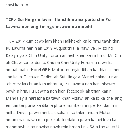
sawi ka ni lo.
TCP:- Sui Hingz nilovin I tlanchhiatnaa puitu che Pu
Lawma nen eng tin nge inzawmna inneih?
TK – 2017 kum tawp lam khan Halkha-ah ka lo hmu tawh thin.
Pu Lawma nen hian 2018 August thla lai hawl vel, Mizo ho
Kalaymyo-a Chin Unity Forum an neih khan kan inhmu. Mr. Gin-
ah Chaw kan ei dun a. Chu mi Chin Unity Forum-a rawn kal
hmuah pahin Hotel GBH Motor hmangin Rihah ka thian te nen
kan kal a. Ti chuan Tedim-ah Sui Hingz-a Market sakna tur an
teh mek lai chuan kan inhmu a, Pu Lawma nen kan inkawm
pawh a hria. Pu Lawma nen hian facebook-ah thian kan ni.
Mandalay-a harsatna ka tawn khan Aizawl-ah ka lo kal thei ang
em tiin tanpuina ka dila, a phone number min pe. Kal dan min
hrilha Driver pawh min biak saka in ka thlen hnuah Motor
hman man pawh min pek sak. Inthlakna pawh ka nei lova ka
mahmawh leina pawisa pawh min hman tir. USA a tanga ka U-