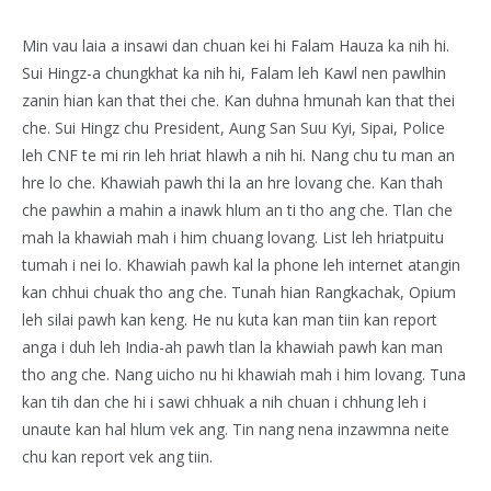
Min vau laia a insawi dan chuan kei hi Falam Hauza ka nih hi.
Sui Hingz-a chungkhat ka nih hi, Falam leh Kawl nen pawlhin
zanin hian kan that thei che. Kan duhna hmunah kan that thei
che. Sui Hingz chu President, Aung San Suu Kyi, Sipai, Police
leh CNF te mi rin leh hriat hlawh a nih hi. Nang chu tu man an
hre lo che. Khawiah pawh thi la an hre lovang che. Kan thah
che pawhin a mahin a inawk hlum an ti tho ang che. Tlan che
mah la khawiah mah i him chuang lovang. List leh hriatpuitu
tumah i nei lo. Khawiah pawh kal la phone leh internet atangin
kan chhui chuak tho ang che. Tunah hian Rangkachak, Opium
leh silai pawh kan keng. He nu kuta kan man tiin kan report
anga i duh leh India-ah pawh tlan la khawiah pawh kan man
tho ang che. Nang uicho nu hi khawiah mah i him lovang. Tuna
kan tih dan che hi i sawi chhuak a nih chuan i chhung leh i
unaute kan hal hlum vek ang. Tin nang nena inzawmna neite
chu kan report vek ang tiin.