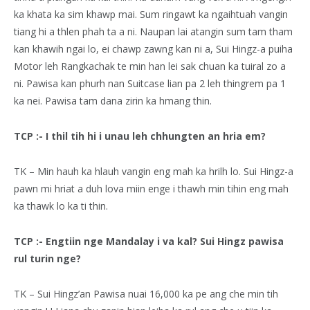
ka khata ka sim khawp mai. Sum ringawt ka ngaihtuah vangin
tiang hi a thlen phah ta a ni. Naupan lai atangin sum tam tham
kan khawih ngai lo, ei chawp zawng kan ni a, Sui Hingz-a puiha
Motor leh Rangkachak te min han lei sak chuan ka tuiral zo a
ni. Pawisa kan phurh nan Suitcase lian pa 2 leh thingrem pa 1
ka nei. Pawisa tam dana zirin ka hmang thin.
TCP :- I thil tih hi i unau leh chhungten an hria em?
TK – Min hauh ka hlauh vangin eng mah ka hrilh lo. Sui Hingz-a
pawn mi hriat a duh lova miin enge i thawh min tihin eng mah
ka thawk lo ka ti thin.
TCP :- Engtiin nge Mandalay i va kal? Sui Hingz pawisa
rul turin nge?
TK – Sui Hingz’an Pawisa nuai 16,000 ka pe ang che min tih