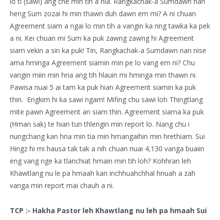
lo ti (sawi) ang che min tih a nia. Rangkachak-a Sumdawn nan
heng Sum zozai hi min thawn duh dawn em mi? A ni chuan
Agreement siam a ngai lo min tih a vangin ka ring tawka ka pek
a ni. Kei chuan mi Sum ka puk zawng zawng hi Agreement
siam vekin a sin ka puk! Tin, Rangkachak-a Sumdawn nan nise
ama hminga Agreement siamin min pe lo vang em ni? Chu
vangin miin min hria ang tih hlauin mi hminga min thawn ni.
Pawisa nuai 5 ai tam ka puk hian Agreement siamin ka puk
thin. Engkim hi ka sawi ngam! Mifing chu sawi loh Thingtlang
mite pawn Agreement an siam thin. Agreement siama ka puk
(Hman sak) te hian tun thlengin min report lo. Nang chu i
nungchang kan hria min tia min hmangaihin min hrethiam. Sui
Hingz hi mi hausa tak tak a nih chuan nuai 4,130 vanga buaiin
eng vang nge ka tlanchiat hmain min tih loh? Kohhran leh
Khawtlang nu le pa hmaah kan inchhuahchhal hnuah a zah
vanga min report mai chauh a ni.
TCP :- Hakha Pastor leh Khawtlang nu leh pa hmaah Sui