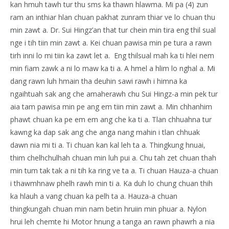
kan hmuh tawh tur thu sms ka thawn hlawma. Mi pa (4) zun
ram an inthiar hlan chuan pakhat zunram thiar ve lo chuan thu
min zawt a. Dr. Sui Hingz’an that tur chein min tira eng thil sual
nge i tih tiin min zawt a. Kei chuan pawisa min pe tura a rawn
tirh inni lo mi tiin ka zawt let a. Eng thilsual mah ka ti hlei nem
min fiam zawk a ni lo maw ka ti a. A hmel a hlim lo nghal a. Mi
dang rawn luh hmain tha deuhin sawi rawh i himna ka
ngaihtuah sak ang che amaherawh chu Sui Hingz-a min pek tur
aia tam pawisa min pe ang em tiin min zawt a. Min chhanhim
phawt chuan ka pe em em ang che ka ti a. Tlan chhuahna tur
kawng ka dap sak ang che anga nang mahin i tlan chhuak
dawn nia mi ti a. Ti chuan kan kal leh ta a. Thingkung hnuai,
thim chelhchulhah chuan min luh pui a. Chu tah zet chuan thah
min tum tak tak a ni tih ka ring ve ta a. Ti chuan Hauza-a chuan
i thawmhnaw phelh rawh min ti a. Ka duh lo chung chuan thih
ka hlauh a vang chuan ka pelh ta a. Hauza-a chuan
thingkungah chuan min nam betin hruiin min phuar a. Nylon
hrui leh chemte hi Motor hnung a tanga an rawn phawrh a nia