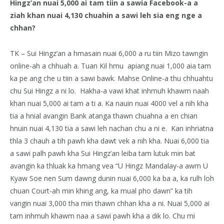
Hingz’an nuai 5,000 ai tam tiin a sawia Facebook-a a
ziah khan nuai 4,130 chuahin a sawi leh sia eng nge a
chhan?
TK – Sui Hingz’an a hmasain nuai 6,000 a ru tiin Mizo tawngin
online-ah a chhuah a. Tuan Kil hmu apiang nuai 1,000 aia tam
ka pe ang che u tiin a sawi bawk. Mahse Online-a thu chhuahtu
chu Sui Hingz a ni lo. Hakha-a vawi khat inhmuh khawm naah
khan nuai 5,000 ai tam a ti a. Ka nauin nuai 4000 vel a nih kha
tia a hnial avangin Bank atanga thawn chuahna a en chian
hnuin nuai 4,130 tia a sawi leh nachan chu a ni e. Kan inhriatna
thla 3 chauh a tih pawh kha dawt vek a nih kha. Nuai 6,000 tia
a sawi palh pawh kha Sui Hingz’an leiba tam lutuk min bat
avangin ka thluak ka hmang vea “U Hingz Mandalay-a awm U
Kyaw Soe nen Sum dawng dunin nuai 6,000 ka ba a, ka rulh loh
chuan Court-ah min khing ang, ka mual pho dawn” ka tih
vangin nuai 3,000 tha min thawn chhan kha a ni. Nuai 5,000 ai
tam inhmuh khawm naa a sawi pawh kha a dik lo. Chu mi