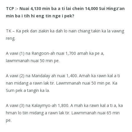
TCP :- Nuai 4,130 min ba a ti lai chein 14,000 Sui Hingz’an
min ba i tih hi eng tin nge i pek?
TK – Ka pek dan ziakin ka dah lo nain chiang takin ka la vawng
reng.
A vawi (1) na Rangoon-ah nuai 1,700 amah ka pe a,
lawmmanah nuai 50 min pe.
A vawi (2) na Mandalay ah nuai 1,400. Amah ka rawn kal a ti
nan midang a rawn lak tir. Lawmmanah nuai 50 min pe. Ka
Sum pek a tangin ka la.
A vawi (3) na Kalaymyo-ah 1,800. A mah ka rawn kal a ti a, ka
hman lo tiin midang a rawn lak tir. Lawmmanah nuai 65 min
pe.