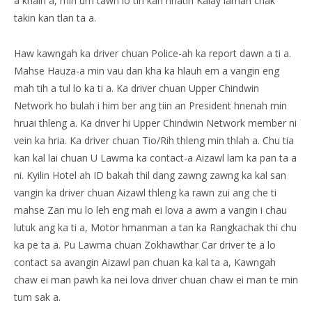
a khalh a, min um tawh lo tih kan hriatin Kalay lamah chak
takin kan tlan ta a.
Haw kawngah ka driver chuan Police-ah ka report dawn a ti a.
Mahse Hauza-a min vau dan kha ka hlauh em a vangin eng
mah tih a tul lo ka ti a. Ka driver chuan Upper Chindwin
Network ho bulah i him ber ang tiin an President hnenah min
hruai thleng a. Ka driver hi Upper Chindwin Network member ni
vein ka hria. Ka driver chuan Tio/Rih thleng min thlah a. Chu tia
kan kal lai chuan U Lawma ka contact-a Aizawl lam ka pan ta a
ni. Kyilin Hotel ah ID bakah thil dang zawng zawng ka kal san
vangin ka driver chuan Aizawl thleng ka rawn zui ang che ti
mahse Zan mu lo leh eng mah ei lova a awm a vangin i chau
lutuk ang ka ti a, Motor hmanman a tan ka Rangkachak thi chu
ka pe ta a. Pu Lawma chuan Zokhawthar Car driver te a lo
contact sa avangin Aizawl pan chuan ka kal ta a, Kawngah
chaw ei man pawh ka nei lova driver chuan chaw ei man te min
tum sak a.