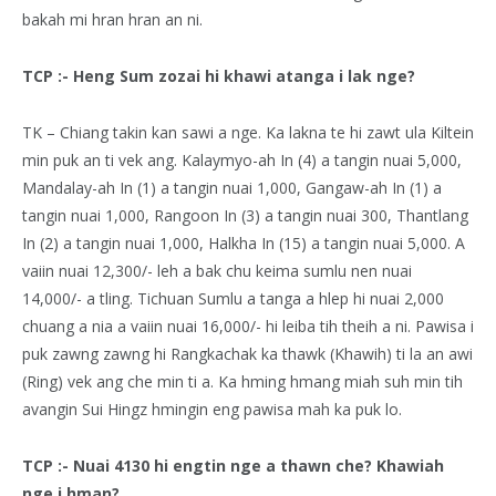
bakah mi hran hran an ni.
TCP :- Heng Sum zozai hi khawi atanga i lak nge?
TK – Chiang takin kan sawi a nge. Ka lakna te hi zawt ula Kiltein
min puk an ti vek ang. Kalaymyo-ah In (4) a tangin nuai 5,000,
Mandalay-ah In (1) a tangin nuai 1,000, Gangaw-ah In (1) a
tangin nuai 1,000, Rangoon In (3) a tangin nuai 300, Thantlang
In (2) a tangin nuai 1,000, Halkha In (15) a tangin nuai 5,000. A
vaiin nuai 12,300/- leh a bak chu keima sumlu nen nuai
14,000/- a tling. Tichuan Sumlu a tanga a hlep hi nuai 2,000
chuang a nia a vaiin nuai 16,000/- hi leiba tih theih a ni. Pawisa i
puk zawng zawng hi Rangkachak ka thawk (Khawih) ti la an awi
(Ring) vek ang che min ti a. Ka hming hmang miah suh min tih
avangin Sui Hingz hmingin eng pawisa mah ka puk lo.
TCP :- Nuai 4130 hi engtin nge a thawn che? Khawiah
nge i hman?