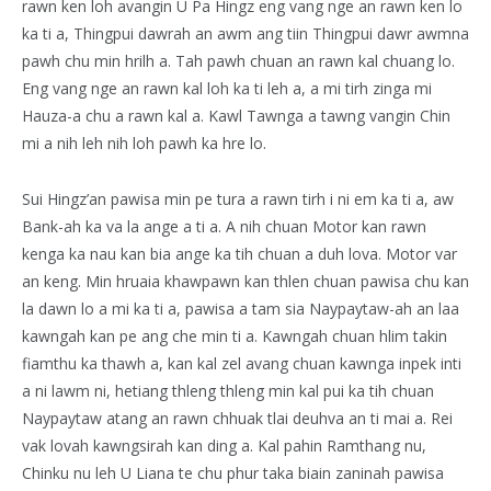
rawn ken loh avangin U Pa Hingz eng vang nge an rawn ken lo
ka ti a, Thingpui dawrah an awm ang tiin Thingpui dawr awmna
pawh chu min hrilh a. Tah pawh chuan an rawn kal chuang lo.
Eng vang nge an rawn kal loh ka ti leh a, a mi tirh zinga mi
Hauza-a chu a rawn kal a. Kawl Tawnga a tawng vangin Chin
mi a nih leh nih loh pawh ka hre lo.
Sui Hingz’an pawisa min pe tura a rawn tirh i ni em ka ti a, aw
Bank-ah ka va la ange a ti a. A nih chuan Motor kan rawn
kenga ka nau kan bia ange ka tih chuan a duh lova. Motor var
an keng. Min hruaia khawpawn kan thlen chuan pawisa chu kan
la dawn lo a mi ka ti a, pawisa a tam sia Naypaytaw-ah an laa
kawngah kan pe ang che min ti a. Kawngah chuan hlim takin
fiamthu ka thawh a, kan kal zel avang chuan kawnga inpek inti
a ni lawm ni, hetiang thleng thleng min kal pui ka tih chuan
Naypaytaw atang an rawn chhuak tlai deuhva an ti mai a. Rei
vak lovah kawngsirah kan ding a. Kal pahin Ramthang nu,
Chinku nu leh U Liana te chu phur taka biain zaninah pawisa