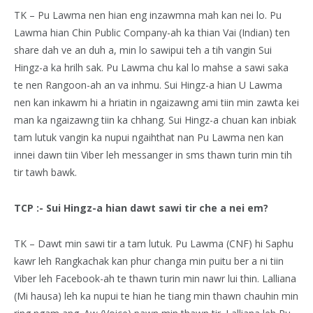
TK – Pu Lawma nen hian eng inzawmna mah kan nei lo. Pu
Lawma hian Chin Public Company-ah ka thian Vai (Indian) ten
share dah ve an duh a, min lo sawipui teh a tih vangin Sui
Hingz-a ka hrilh sak. Pu Lawma chu kal lo mahse a sawi saka
te nen Rangoon-ah an va inhmu. Sui Hingz-a hian U Lawma
nen kan inkawm hi a hriatin in ngaizawng ami tiin min zawta kei
man ka ngaizawng tiin ka chhang. Sui Hingz-a chuan kan inbiak
tam lutuk vangin ka nupui ngaihthat nan Pu Lawma nen kan
innei dawn tiin Viber leh messanger in sms thawn turin min tih
tir tawh bawk.
TCP :- Sui Hingz-a hian dawt sawi tir che a nei em?
TK – Dawt min sawi tir a tam lutuk. Pu Lawma (CNF) hi Saphu
kawr leh Rangkachak kan phur changa min puitu ber a ni tiin
Viber leh Facebook-ah te thawn turin min nawr lui thin. Lalliana
(Mi hausa) leh ka nupui te hian he tiang min thawn chauhin min