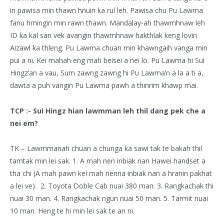
in pawisa min thawn hnuin ka rul leh. Pawisa chu Pu Lawma
fanu hmingin min rawn thawn. Mandalay-ah thawmhnaw leh
ID ka kal san vek avangin thawmhnaw hakthlak keng lovin
Aizawl ka thleng. Pu Lawma chuan min khawngaih vanga min
pui a ni. Kei mahah eng mah beisei a nei lo. Pu Lawma hi Sui
Hingz’an a vau, Sum zawng zawng hi Pu Lawma’n a la a ti a,
dawta a puh vangin Pu Lawma pawh a thinrim khawp mai.
TCP :- Sui Hingz hian lawmman leh thil dang pek che a
nei em?
TK – Lawmmanah chuan a chunga ka sawi tak te bakah thil
tamtak min lei sak. 1. A mah nen inbiak nan Hawei handset a
tha chi (A mah pawn kei mah nenna inbiak nan a hranin pakhat
a lei ve). 2. Toyota Doble Cab nuai 380 man. 3. Rangkachak thi
nuai 30 man. 4. Rangkachak ngun nuai 50 man. 5. Tarmit nuai
10 man. Heng te hi min lei sak te an ni.