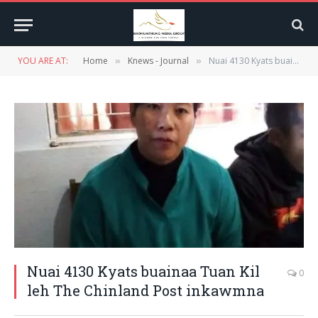
YOU ARE AT:
Home
Knews - Journal
Nuai 4130 Kyats buainaa Tuan Kil leh The Chinland Post inkawmna
»
»
Nuai 4130 Kyats buainaa Tuan Kil
0
leh The Chinland Post inkawmna