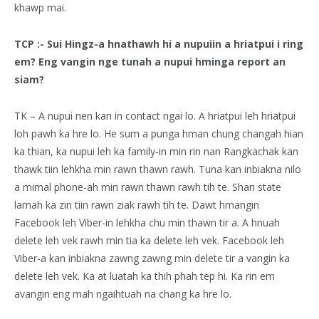
khawp mai.
TCP :- Sui Hingz-a hnathawh hi a nupuiin a hriatpui i ring
em? Eng vangin nge tunah a nupui hminga report an
siam?
TK – A nupui nen kan in contact ngai lo. A hriatpui leh hriatpui
loh pawh ka hre lo. He sum a punga hman chung changah hian
ka thian, ka nupui leh ka family-in min rin nan Rangkachak kan
thawk tiin lehkha min rawn thawn rawh. Tuna kan inbiakna nilo
a mimal phone-ah min rawn thawn rawh tih te. Shan state
lamah ka zin tiin rawn ziak rawh tih te. Dawt hmangin
Facebook leh Viber-in lehkha chu min thawn tir a. A hnuah
delete leh vek rawh min tia ka delete leh vek. Facebook leh
Viber-a kan inbiakna zawng zawng min delete tir a vangin ka
delete leh vek. Ka at luatah ka thih phah tep hi. Ka rin em
avangin eng mah ngaihtuah na chang ka hre lo.