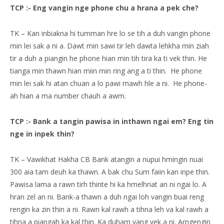
TCP :- Eng vangin nge phone chu a hrana a pek che?
TK – Kan inbiakna hi tumman hre lo se tih a duh vangin phone
min lei sak a ni a. Dawt min sawi tir leh dawta lehkha min ziah
tir a duh a piangin he phone hian min tih tira ka ti vek thin. He
tianga min thawn hian miin min ring ang a ti thin. He phone
min lei sak hi atan chuan a lo pawi mawh hle a ni. He phone-
ah hian a ma number chauh a awm.
TCP :- Bank a tangin pawisa in inthawn ngai em? Eng tin
nge in inpek thin?
TK – Vawikhat Hakha CB Bank atangin a nupui hmingin nuai
300 aia tam deuh ka thawn. A bak chu Sum faiin kan inpe thin.
Pawisa lama a rawn tirh thinte hi ka hmelhriat an ni ngai lo. A
hran zel an ni. Bank-a thawn a duh ngai loh vangin buai reng
rengin ka zin thin a ni. Rawn kal rawh a tihna leh va kal rawh a
tihna a piangah ka kal thin. Ka duham vang vek a ni. Arngengin