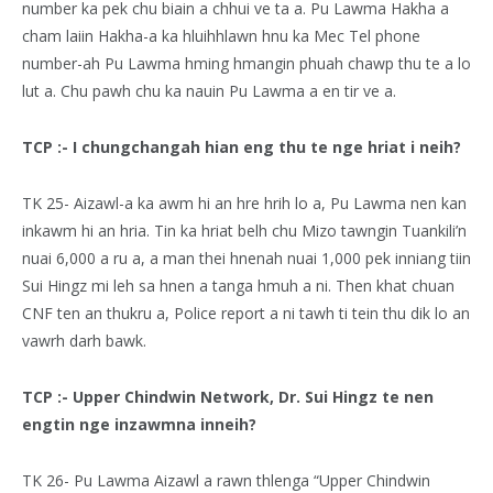
number ka pek chu biain a chhui ve ta a. Pu Lawma Hakha a
cham laiin Hakha-a ka hluihhlawn hnu ka Mec Tel phone
number-ah Pu Lawma hming hmangin phuah chawp thu te a lo
lut a. Chu pawh chu ka nauin Pu Lawma a en tir ve a.
TCP :- I chungchangah hian eng thu te nge hriat i neih?
TK 25- Aizawl-a ka awm hi an hre hrih lo a, Pu Lawma nen kan
inkawm hi an hria. Tin ka hriat belh chu Mizo tawngin Tuankili’n
nuai 6,000 a ru a, a man thei hnenah nuai 1,000 pek inniang tiin
Sui Hingz mi leh sa hnen a tanga hmuh a ni. Then khat chuan
CNF ten an thukru a, Police report a ni tawh ti tein thu dik lo an
vawrh darh bawk.
TCP :- Upper Chindwin Network, Dr. Sui Hingz te nen
engtin nge inzawmna inneih?
TK 26- Pu Lawma Aizawl a rawn thlenga “Upper Chindwin