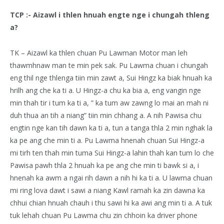
TCP :- Aizawl i thlen hnuah engte nge i chungah thleng
a?
TK – Aizawl ka thlen chuan Pu Lawman Motor man leh
thawmhnaw man te min pek sak. Pu Lawma chuan i chungah
eng thil nge thlenga tiin min zawt a, Sui Hingz ka biak hnuah ka
hrilh ang che ka ti a. U Hingz-a chu ka bia a, eng vangin nge
min thah tir i tum ka ti a, ” ka tum aw zawng lo mai an mah ni
duh thua an tih a niang” tiin min chhang a. A nih Pawisa chu
engtin nge kan tih dawn ka ti a, tun a tanga thla 2 min nghak la
ka pe ang che min ti a. Pu Lawma hnenah chuan Sui Hingz-a
mi tirh ten thah min tuma Sui Hingz-a lahin thah kan tum lo che
Pawisa pawh thla 2 hnuah ka pe ang che min ti bawk si a, i
hnenah ka awm a ngai rih dawn a nih hi ka ti a. U lawma chuan
mi ring lova dawt i sawi a niang Kawl ramah ka zin dawna ka
chhui chian hnuah chauh i thu sawi hi ka awi ang min ti a. A tuk
tuk lehah chuan Pu Lawma chu zin chhoin ka driver phone