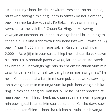
TK – Sui Hingz hian “kei chu Kawlram President mi rin ka ni a,
mi zawng zawngin min ring, Inhmun tamtak ka nei, Company
pawh ka neia ka thawk bawk. Ka tlakchhiat pawn min ring
rawh, ka rul thei vek tho”. Chuan Sui Hingz hi Mi zawng
zawngin an rinchhan tih ka hriat a vangin he thil hi ka tih ngam
chhan a ni. Halkha Kanbawza Bank nena inzawm Dawrte pa (2)
pawh ” nuai 1,500 in min zuar sak la, Kalay-ah pawh nuai
2,000 in Acre (6) min zuar sak la, hlep i neih chuan ila vek dawn
nia” min ti a. A hmunah pawh vawi (4) lai kan va en. Ka zawrh
sak hman lo. Eng vangin nge min rin em em tih chuan Sum min
zawn tir thina ka hmuh sak zel vang hi a ni mai lawng maw? He
he…. Kan naupan lai a tangin mi sum puk leh dawt ka sawi ngai
loh a vang hian miin min ringa Sum ka puk theih vang a nih ka
ring. Inlaichinna dang chu kan nei lo. He he.. Mipat hmeichhiat
naah pawh kan fihlim. Thenkhat chuan sualna a awm a piangin
min pawngsual te an ti. Min sual pui te an ti. Kei chu dawt sawi
ka duh lo, kan fihlim. Thian tha tak kan ni. Nula ka nih vanga