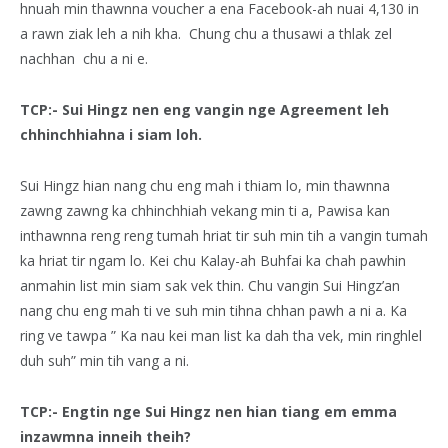
hnuah min thawnna voucher a ena Facebook-ah nuai 4,130 in
a rawn ziak leh a nih kha. Chung chu a thusawi a thlak zel
nachhan chu a ni e.
TCP:- Sui Hingz nen eng vangin nge Agreement leh
chhinchhiahna i siam loh.
Sui Hingz hian nang chu eng mah i thiam lo, min thawnna
zawng zawng ka chhinchhiah vekang min ti a, Pawisa kan
inthawnna reng reng tumah hriat tir suh min tih a vangin tumah
ka hriat tir ngam lo. Kei chu Kalay-ah Buhfai ka chah pawhin
anmahin list min siam sak vek thin. Chu vangin Sui Hingz’an
nang chu eng mah ti ve suh min tihna chhan pawh a ni a. Ka
ring ve tawpa ” Ka nau kei man list ka dah tha vek, min ringhlel
duh suh” min tih vang a ni.
TCP:- Engtin nge Sui Hingz nen hian tiang em emma
inzawmna inneih theih?