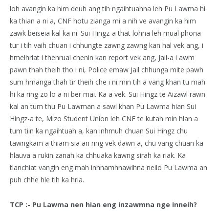
loh avangin ka him deuh ang tih ngaihtuahna leh Pu Lawma hi
ka thian a ni a, CNF hotu zianga mi a nih ve avangin ka him
zawk beiseia kal ka ni. Sui Hingz-a that lohna leh mual phona
tur i tih vaih chuan i chhungte zawng zawng kan hal vek ang, i
hmelhriat i thenrual chenin kan report vek ang, Jail-a i awm
pawn thah theih tho i ni, Police emaw Jail chhunga mite pawh
sum hmanga thah tir theih che i ni min tih a vang khan tu mah
hi ka ring zo lo a ni ber mai. Ka a vek. Sui Hingz te Aizawl rawn
kal an tum thu Pu Lawman a sawi khan Pu Lawma hian Sui
Hingz-a te, Mizo Student Union leh CNF te kutah min hlan a
tum tiin ka ngaihtuah a, kan inhmuh chuan Sui Hingz chu
tawngkam a thiam sia an ring vek dawn a, chu vang chuan ka
hlauva a rukin zanah ka chhuaka kawng sirah ka riak. Ka
tlanchiat vangin eng mah inhnamhnawihna neilo Pu Lawma an
puh chhe hle tih ka hria.
TCP :- Pu Lawma nen hian eng inzawmna nge inneih?