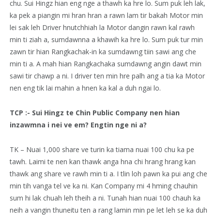
chu. Sui Hingz hian eng nge a thawh ka hre lo. Sum puk leh lak,
ka pek a piangin mi hran hran a rawn lam tir bakah Motor min
lei sak leh Driver hnutchhiah la Motor dangin rawn kal rawh
min ti ziah a, sumdawnna a khawih ka hre lo. Sum puk tur min
zawn tir hian Rangkachak-in ka sumdawng tiin sawi ang che
min ti a. A mah hian Rangkachaka sumdawng angin dawt min
sawi tir chawp a ni. I driver ten min hre palh ang a tia ka Motor
nen eng tik lai mahin a hnen ka kal a duh ngai lo.
TCP :- Sui Hingz te Chin Public Company nen hian
inzawmna i nei ve em? Engtin nge ni a?
TK – Nuai 1,000 share ve turin ka tiama nuai 100 chu ka pe
tawh. Laimi te nen kan thawk anga hna chi hrang hrang kan
thawk ang share ve rawh min ti a. I tlin loh pawn ka pui ang che
min tih vanga tel ve ka ni. Kan Company mi 4 hming chauhin
sum hi lak chuah leh theih a ni. Tunah hian nuai 100 chauh ka
neih a vangin thuneitu ten a rang lamin min pe let leh se ka duh