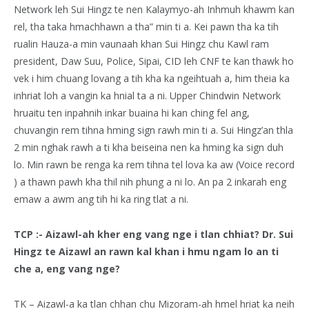
Network leh Sui Hingz te nen Kalaymyo-ah Inhmuh khawm kan
rel, tha taka hmachhawn a tha” min ti a. Kei pawn tha ka tih
rualin Hauza-a min vaunaah khan Sui Hingz chu Kawl ram
president, Daw Suu, Police, Sipai, CID leh CNF te kan thawk ho
vek i him chuang lovang a tih kha ka ngeihtuah a, him theia ka
inhriat loh a vangin ka hnial ta a ni. Upper Chindwin Network
hruaitu ten inpahnih inkar buaina hi kan ching fel ang,
chuvangin rem tihna hming sign rawh min ti a. Sui Hingz’an thla
2 min nghak rawh a ti kha beiseina nen ka hming ka sign duh
lo. Min rawn be renga ka rem tihna tel lova ka aw (Voice record
) a thawn pawh kha thil nih phung a ni lo. An pa 2 inkarah eng
emaw a awm ang tih hi ka ring tlat a ni.
TCP :- Aizawl-ah kher eng vang nge i tlan chhiat? Dr. Sui
Hingz te Aizawl an rawn kal khan i hmu ngam lo an ti
che a, eng vang nge?
TK – Aizawl-a ka tlan chhan chu Mizoram-ah hmel hriat ka neih