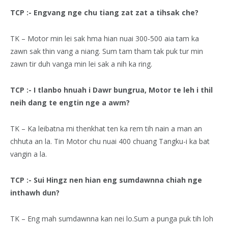
TCP :- Engvang nge chu tiang zat zat a tihsak che?
TK – Motor min lei sak hma hian nuai 300-500 aia tam ka
zawn sak thin vang a niang. Sum tam tham tak puk tur min
zawn tir duh vanga min lei sak a nih ka ring.
TCP :- I tlanbo hnuah i Dawr bungrua, Motor te leh i thil
neih dang te engtin nge a awm?
TK – Ka leibatna mi thenkhat ten ka rem tih nain a man an
chhuta an la. Tin Motor chu nuai 400 chuang Tangku-i ka bat
vangin a la.
TCP :- Sui Hingz nen hian eng sumdawnna chiah nge
inthawh dun?
TK – Eng mah sumdawnna kan nei lo.Sum a punga puk tih loh