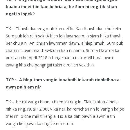
buaina innei tiin kan lo hria a, he Sum hi eng tik khan
ngei in inpek?
TK – Thawh dun eng mah kan nei lo. Kan thawh dun chu keiin
Sum puk leh rulh sak. A hlep leh lawman min siam hi ka thawh
ber chu a ni. Ani chuan lawmman dawn, a hlep hmuh, Sum puk
chauh ni lovin hna thawk dun kan ni min ti. Sum a hlawma ka
puk tan chu April 2018 a tang khan a ni a. April hma lawm
zawng kha chu pangngai takin a rul leh vek thin.
TCP :- A hlep tam vangin inpahnih inkarah rinhlelhna a
awm palh em ni?
TK – He mi vang chuan a thlen ka ring lo. Tlakchiatna a nei a
nih ka ring. Nuai 12,000/- ka nei, ka remchan rih lo vangin ka pe
thei rih lo che min ti reng a. Fix-a ka dah pawh a awm a tih
vangin kei pawn ka ring ve em em a.