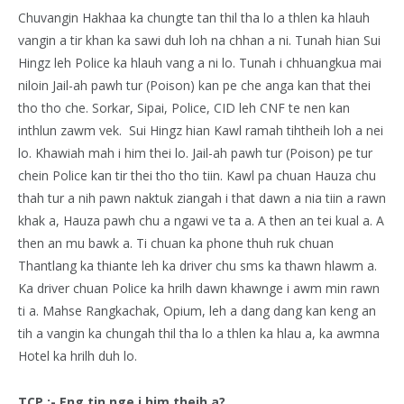
Chuvangin Hakhaa ka chungte tan thil tha lo a thlen ka hlauh
vangin a tir khan ka sawi duh loh na chhan a ni. Tunah hian Sui
Hingz leh Police ka hlauh vang a ni lo. Tunah i chhuangkua mai
niloin Jail-ah pawh tur (Poison) kan pe che anga kan that thei
tho tho che. Sorkar, Sipai, Police, CID leh CNF te nen kan
inthlun zawm vek. Sui Hingz hian Kawl ramah tihtheih loh a nei
lo. Khawiah mah i him thei lo. Jail-ah pawh tur (Poison) pe tur
chein Police kan tir thei tho tho tiin. Kawl pa chuan Hauza chu
thah tur a nih pawn naktuk ziangah i that dawn a nia tiin a rawn
khak a, Hauza pawh chu a ngawi ve ta a. A then an tei kual a. A
then an mu bawk a. Ti chuan ka phone thuh ruk chuan
Thantlang ka thiante leh ka driver chu sms ka thawn hlawm a.
Ka driver chuan Police ka hrilh dawn khawnge i awm min rawn
ti a. Mahse Rangkachak, Opium, leh a dang dang kan keng an
tih a vangin ka chungah thil tha lo a thlen ka hlau a, ka awmna
Hotel ka hrilh duh lo.
TCP :- Eng tin nge i him theih a?