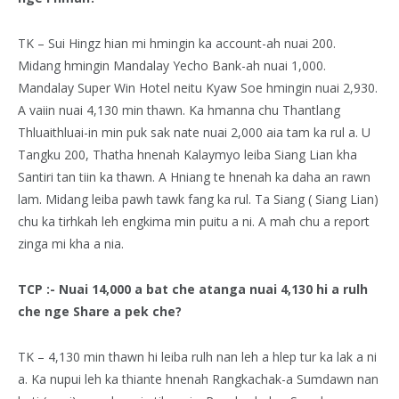
TK – Sui Hingz hian mi hmingin ka account-ah nuai 200.
Midang hmingin Mandalay Yecho Bank-ah nuai 1,000.
Mandalay Super Win Hotel neitu Kyaw Soe hmingin nuai 2,930.
A vaiin nuai 4,130 min thawn. Ka hmanna chu Thantlang
Thluaithluai-in min puk sak nate nuai 2,000 aia tam ka rul a. U
Tangku 200, Thatha hnenah Kalaymyo leiba Siang Lian kha
Santiri tan tiin ka thawn. A Hniang te hnenah ka daha an rawn
lam. Midang leiba pawh tawk fang ka rul. Ta Siang ( Siang Lian)
chu ka tirhkah leh engkima min puitu a ni. A mah chu a report
zinga mi kha a nia.
TCP :- Nuai 14,000 a bat che atanga nuai 4,130 hi a rulh
che nge Share a pek che?
TK – 4,130 min thawn hi leiba rulh nan leh a hlep tur ka lak a ni
a. Ka nupui leh ka thiante hnenah Rangkachak-a Sumdawn nan