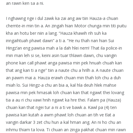
an rawn ken sa a ni.
I nghawng nge i dul zawk ka zai ang aw tiin Hauza-a chuan
chemte-in min tin a. An zingah hian Motor chunga min titi puitu
kha an hotu ber niin a lang. “Hauza khawih rih suh ka
inngaihtuah phawt dawn” a ti a. “He nu thah nan hian Sui
Hingz’an eng pawisa mah a la dah hlei nem! That ila police-in
min man leh si se, keini asin tuar thlawn dawn, chu vangin
phone kan call phawt anga pawisa min pek hnuah chuah kan
that ang kan ti a nge” tiin a naute chu a hrilh a. A naute chuan
an pawm mai a. Hauza erawh chuan min thah loh chu a duh
miah lo. Sui Hingz-a chu an bia a, kal hla deuh hlek mahse
pawisa min pek hmasak loh chuan kan that ngawt thei lovang
tia a au ri chu vawi hnih ngawt ka hre thei. Falam pa (Hauza)
chuan kan that ngei tur a ni a ti ve bawk a. Kawl pa (4) ten
pawisa kan kutah a awm phawt loh chuan an tih ve tlat a
vangin darkar 3 zet chu hun a kal hman ang. An ni ho chu an
inhmu thiam ta lova. Ti chuan an zinga pakhat chuan min rawn