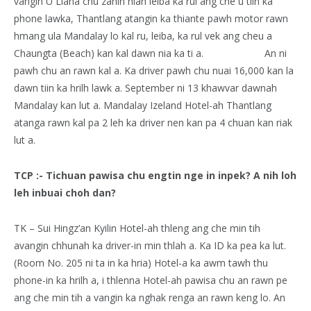
vangin U Liana chu zanin hian leiba ka rul ang che u tiin ka
phone lawka, Thantlang atangin ka thiante pawh motor rawn
hmang ula Mandalay lo kal ru, leiba, ka rul vek ang cheu a
Chaungta (Beach) kan kal dawn nia ka ti a. An ni
pawh chu an rawn kal a. Ka driver pawh chu nuai 16,000 kan la
dawn tiin ka hrilh lawk a. September ni 13 khawvar dawnah
Mandalay kan lut a. Mandalay Izeland Hotel-ah Thantlang
atanga rawn kal pa 2 leh ka driver nen kan pa 4 chuan kan riak
lut a.
TCP :- Tichuan pawisa chu engtin nge in inpek? A nih loh
leh inbuai choh dan?
TK – Sui Hingz’an Kyilin Hotel-ah thleng ang che min tih
avangin chhunah ka driver-in min thlah a. Ka ID ka pea ka lut.
(Room No. 205 ni ta in ka hria) Hotel-a ka awm tawh thu
phone-in ka hrilh a, i thlenna Hotel-ah pawisa chu an rawn pe
ang che min tih a vangin ka nghak renga an rawn keng lo. An