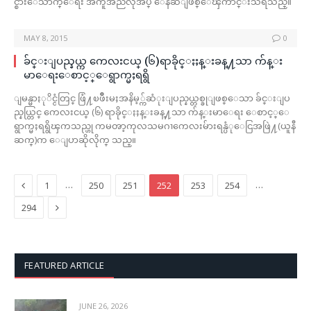
င္စားေသာက္ေရး အကူအညီလိုအပ္ ေနဆဲျဖစ္ေၾကာင္းသိရသည္။
MAY 8, 2015
0
ခ်င္းျပည္နယ္က ကေလးငယ္ (၆)ရာခိုင္ႏႈန္းခန္႔သာ က်န္း
မာေရးေစာင့္ေရွာက္မႈရရွိ
ျမန္မာႏုိင္ငံတြင္ ဖြံ႔ၿဖိဳးမႈအနိမ့္က်ဆံုးျပည္နယ္တစ္ခုျဖစ္ေသာ ခ်င္းျပ
ည္နယ္တြင္ ကေလးငယ္ (၆) ရာခိုင္ႏႈန္းခန္႔သာ က်န္းမာေရး ေစာင့္ေ
ရွာက္မႈရရွိၾကသည္ဟု ကမၻာ့ကုလသမဂၢကေလးမ်ားရန္ပံုေငြအဖြဲ႔(ယူနီ
ဆက္)က ေျပာဆိုလိုက္ သည္။
Previous
…
…
1
250
251
252
253
254
Next
294
FEATURED ARTICLE
JUNE 26, 2026