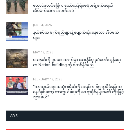
တောင်ဇလပ်မြေက တော်လှန်ရဲမေများရဲ့ဖက်ဒရယ်
အိပ်မက်ထဲက အခက်အခဲ
JUNE 4, 2026
နယ်စပ်က မျက်ရည်များနဲ့ ပျောက်ဆုံးနေသော အိပ်မက်
များ
MAY 19, 2026
သေနတ်ကို ဥပဒေအောက်မှာ ထားနိုင်မှ ခုခံတော်လှန်ရေး
က Nation-building ကို စတင်နိုင်မည်
FEBRUARY 19, 2026
“ကာကွယ်ရေး အသုံးစရိတ်ကို အရင်က ၆၅ ရာခိုင်နှုန်းက
နေ ဒီနှစ်တော့ ကာကွယ်ရေးကို ၈၀ ရာခိုင်နှုန်းအထိ တိုးမြှင့်
သွားမယ်”
ADS