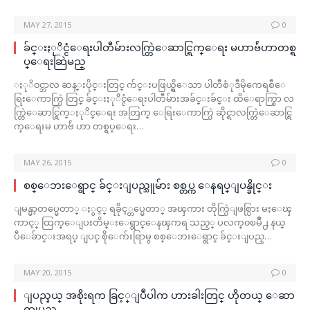
MAY 27, 2015
0
ခ်င္းႏုိင္ငံေရးပါတီမ်ားလက္တြဲေဆာင္ရြက္ေရး မဟာဗ်ဴဟာတစ္ရ
ပ္ေရးဆြဲမည္
ႏုိ၀င္ဘာလ ဆန္းပိုင္းတြင္ က်င္းပဖြယ္ရွိေသာ ပါတီစံုဒီမိုကေရစီေ
ရြးေကာက္ပြဲ တြင္ ခ်င္းႏုိင္ငံေရးပါတီမ်ားအခ်င္းခ်င္း ထိေရာက္စြာ လ
က္တြဲေဆာင္ရြက္ႏုိင္ေရး အတြက္ ေရြးေကာက္ပြဲ ဆိုင္ရာလက္တြဲေဆာင္ရြ
က္ေရးမ ဟာဗ်ဴ ဟာ တစ္ရပ္ေရး…
MAY 26, 2015
0
စစ္ေဘးေရွာင္ ခ်င္းျပည္သူမ်ား စစ္တပ္က ေနရပ္ျပန္ခိုင္း
ျမန္မာ့တပ္မေတာ္ ႏွင့္ ရခိုင့္တပ္မေတာ္ အၾကား တိုက္ပြဲျဖစ္ပြား မႈေၾ
ကာင့္ ထြက္ေျပးတိမ္းေရွာင္ေနၾကရ သည့္ ပလက္၀ၿမိဳ႕ နယ္
ပီေခ်ာင္းအရပ္ ျပင္ စိုေက်းရြာမွ စစ္ေဘးေရွာင္ ခ်င္းျပည္…
MAY 20, 2015
0
ျပည္နယ္ အစိုးရက ခြင့္ျပဳပါက ဟားခါးတြင္ ဟိုတယ္ ေဆာ
က္လုပ္မည္