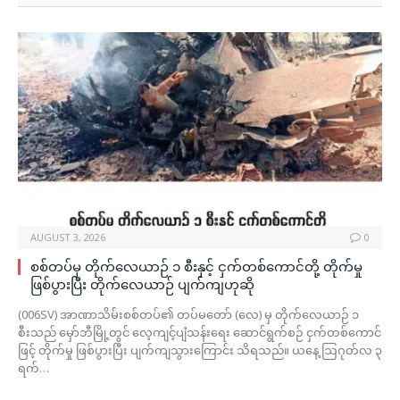
AUGUST 3, 2026
0
စစ်တပ်မှ တိုက်လေယာဉ် ၁ စီးနှင့် ငှက်တစ်ကောင်တို့ တိုက်မှု
ဖြစ်ပွားပြီး တိုက်လေယာဉ် ပျက်ကျဟုဆို
(006SV) အာဏာသိမ်းစစ်တပ်၏ တပ်မတော် (လေ) မှ တိုက်လေယာဉ် ၁
စီးသည် မှော်ဘီမြို့တွင် လေ့ကျင့်ပျံသန်းရေး ဆောင်ရွက်စဉ် ငှက်တစ်ကောင်
ဖြင့် တိုက်မှု ဖြစ်ပွားပြီး ပျက်ကျသွားကြောင်း သိရသည်။ ယနေ့ ဩဂုတ်လ ၃
ရက်…