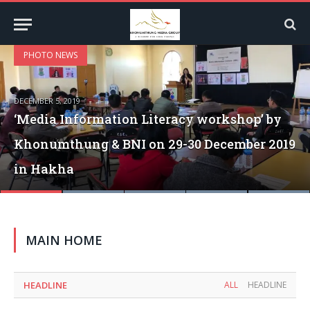
PHOTO NEWS
DECEMBER 5, 2019
‘Media Information Literacy workshop’ by
Khonumthung & BNI on 29-30 December 2019
in Hakha
Tahan Chapchar Kut 2019
Tahan Chapchar Kut 2019
MAIN HOME
HEADLINE
ALL
HEADLINE