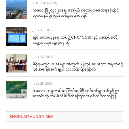
AUGUST 3, 2026
ကလေးမြို့တွင် နာရေးမှအပြန် စစ်တပ်ပစ်ခတ်မှုကြောင့်
လူငယ်နှစ်ဦး ပြင်းထန်စွာဒဏ်ရာရရှိ
JULY 31, 2026
ချင်းတော်လှန်ရေးတပ်ဖွဲ့ CNO/ CNDF နှင့် စစ်အုပ်စုတို့
တွေ့ဆုံဆွေးနွေးခဲ့ဟု ဆို
JULY 30, 2026
မီဇိုရမ်တွင် CDM များအတွက် ပြုလုပ်ပေးသော အမှတ်စဉ်
(၃) အခြေခံစက်ချုပ် သင်တန်းပြီးမြောက်
JULY 28, 2026
ကလေး-တမူးလမ်းကြောင်းပေါ်ရှိ ထင်းဇင်ရွာသစ်နှင့် ရွာ
ဟောင်းကို ထပ်မံသိမ်းပိုက်ကြောာင်း စစ်တပ်ထုတ်ပြန်
KHONUMTHUNG VIDEO