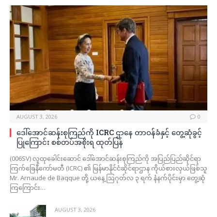
AUGUST 3, 2026
0
ဒေါ်အောင်ဆန်းစုကြည်ကို ICRC ဌာနေ တာဝန်ခံနှင့် တွေ့ဆုံခွင့်
ပြုကြောင်း စစ်တပ်အစိုးရ ထုတ်ပြန်
(006SV) လူထုခေါင်းဆောင် ဒေါ်အောင်ဆန်းစုကြည်ကို အပြည်ပြည်ဆိုင်ရာ
ကြက်ခြေနီကော်မတီ (ICRC) ၏ မြန်မာနိုင်ငံဆိုင်ရာဌာန ကိုယ်စားလှယ်ဖြစ်သူ
Mr. Arnaude de Baqque တို့ ယနေ့ ဩဂုတ်လ ၃ ရက် နံနက်ပိုင်းမှာ တွေ့ဆုံ
ကြကြောင်း…
AUGUST 3, 2026