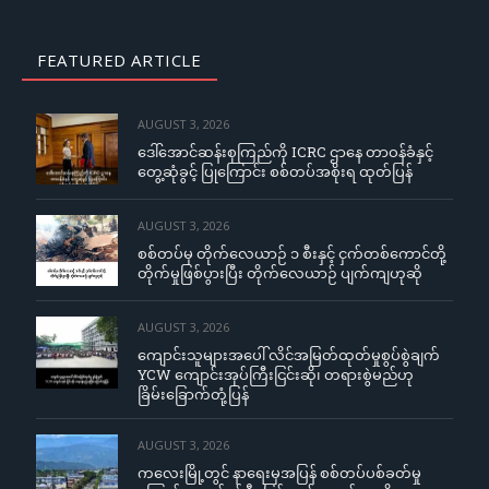
FEATURED ARTICLE
AUGUST 3, 2026
ဒေါ်အောင်ဆန်းစုကြည်ကို ICRC ဌာနေ တာဝန်ခံနှင့်
တွေ့ဆုံခွင့် ပြုကြောင်း စစ်တပ်အစိုးရ ထုတ်ပြန်
AUGUST 3, 2026
စစ်တပ်မှ တိုက်လေယာဉ် ၁ စီးနှင့် ငှက်တစ်ကောင်တို့
တိုက်မှုဖြစ်ပွားပြီး တိုက်လေယာဉ် ပျက်ကျဟုဆို
AUGUST 3, 2026
ကျောင်းသူများအပေါ် လိင်အမြတ်ထုတ်မှုစွပ်စွဲချက်
YCW ကျောင်းအုပ်ကြီးငြင်းဆို၊ တရားစွဲမည်ဟု
ခြိမ်းခြောက်တုံ့ပြန်
AUGUST 3, 2026
ကလေးမြို့တွင် နာရေးမှအပြန် စစ်တပ်ပစ်ခတ်မှု