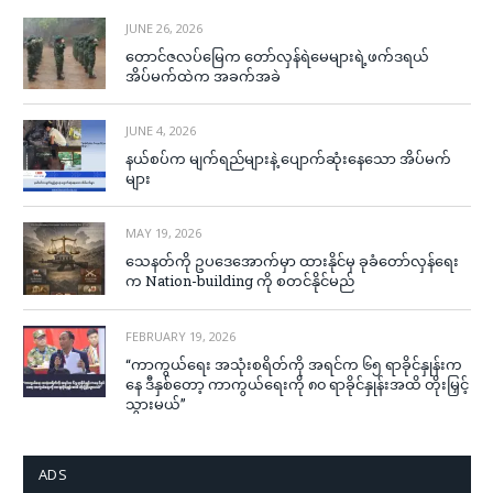
JUNE 26, 2026
တောင်ဇလပ်မြေက တော်လှန်ရဲမေများရဲ့ဖက်ဒရယ်
အိပ်မက်ထဲက အခက်အခဲ
JUNE 4, 2026
နယ်စပ်က မျက်ရည်များနဲ့ ပျောက်ဆုံးနေသော အိပ်မက်
များ
MAY 19, 2026
သေနတ်ကို ဥပဒေအောက်မှာ ထားနိုင်မှ ခုခံတော်လှန်ရေး
က Nation-building ကို စတင်နိုင်မည်
FEBRUARY 19, 2026
“ကာကွယ်ရေး အသုံးစရိတ်ကို အရင်က ၆၅ ရာခိုင်နှုန်းက
နေ ဒီနှစ်တော့ ကာကွယ်ရေးကို ၈၀ ရာခိုင်နှုန်းအထိ တိုးမြှင့်
သွားမယ်”
ADS