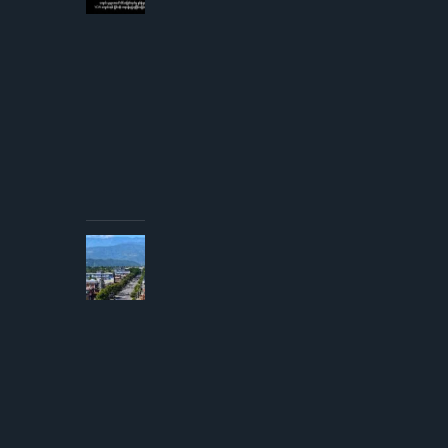
ကျောင်းသူ
များအပေါ်
လိင်အမြတ်
ထုတ်မှု
စွပ်စွဲချက်
YCW
ကျောင်းအုပ်
ကြီးငြင်းဆို၊
တရားစွဲမည်
ဟု
ခြိမ်းခြောက်
တုံ့ပြန်
AUGUST
3, 2026
ကလေး
မြို့တွင်
နာရေးမှ
အပြန်
စစ်တပ်
ပစ်ခတ်
မှု
ကြောင့်
လူငယ်