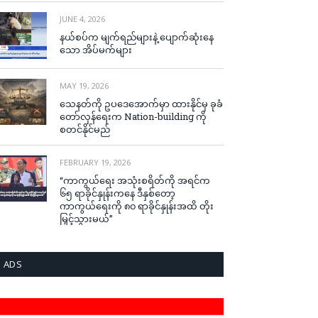
JUNE 4, 2026
နယ်စပ်က မျက်ရည်များနဲ့ ပျောက်ဆုံးနေ
သော အိပ်မက်များ
MAY 19, 2026
သေနတ်ကို ဥပဒေအောက်မှာ ထားနိုင်မှ ခုခံ
တော်လှန်ရေးက Nation-building ကို
စတင်နိုင်မည်
FEBRUARY 19, 2026
“ကာကွယ်ရေး အသုံးစရိတ်ကို အရင်က
၆၅ ရာခိုင်နှုန်းကနေ ဒီနှစ်တော့
ကာကွယ်ရေးကို ၈၀ ရာခိုင်နှုန်းအထိ တိုး
မြှင့်သွားမယ်”
ADS