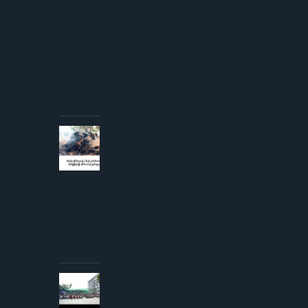
တာဝန်ခံ
နှင့်
တွေ့ဆုံ
ခွင့် ပြု
ကြောင်း
စစ်တပ်
အစိုးရ
ထုတ်
ပြန်
AUGUST 3,
2026
စစ်တပ်မှ
တိုက်လေယာဉ်
၁ စီးနှင့် ငှက်
တစ်ကောင်တို့
တိုက်မှုဖြစ်ပွား
ပြီး
တိုက်လေယာဉ်
ပျက်ကျဟုဆို
AUGUST 3,
2026