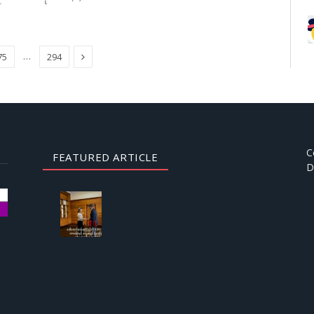
Next
…
75
294
C
FEATURED ARTICLE
D
AUGUST
3, 2026
ဒေါ်
အောင်
ဆန်းစု
ကြည်
ကို
ICRC
ဌာနေ