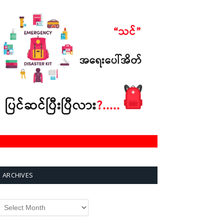
ARCHIVES
rchives