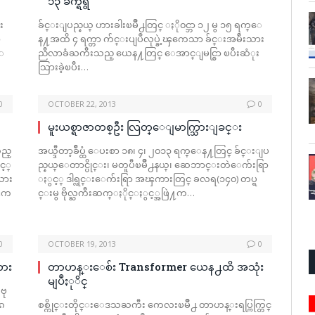
၁၃ ခ်က္ရရွိ
း
ခ်င္းျပည္နယ္ ဟားခါးၿမိဳ႕တြင္ ႏို၀င္ဘာ ၁၂ မွ ၁၅ ရက္ေ
ာ
န႔အထိ ၄ ရက္တာ က်င္းပျပဳလုပ္ခဲ့ၾကေသာ ခ်င္းအမ်ဴိးသား
ေ
ညီလာခံႀကီးသည္ ယေန႔တြင္ ေအာင္ျမင္စြာ ၿပီးဆံုး
သြားခဲ့ၿပီး…
0
OCTOBER 22, 2013
0
မူးယစ္ရာဇာတစ္ဦး လြတ္ေျမာက္သြားျခင္း
သည္
အယ္ဒီတာ့ခ်ဳပ္ထံ ေပးစာ ၁၈၊ ၄၊ ၂၀၁၃ ရက္ေန႔တြင္ ခ်င္းျပ
င့္
ည္နယ္ေတာင္ပိုင္း၊ မတူပီၿမိဳ႕နယ္၊ ဆေဘာင္းတဲေက်းရြာ
ိသား
ႏွင့္ ဒါရ္လင္းေက်းရြာ အၾကားတြင္ ခလရ(၁၄၀) တပ္ရ
နၾက
င္းမွ ဗိုလ္ႀကီးဆက္ႏိုင္ႏွင့္အဖြဲ႔က…
0
OCTOBER 19, 2013
0
ကား
တာဟန္းေစ်း Transformer ယေန႕ထိ အသုံး
မျပဳႏုိင္
ဗု
ၵ
စစ္ကိုင္းတိုင္းေဒသႀကီး ကေလးၿမိဳ႕ တာဟန္းရပ္ကြက္တြင္