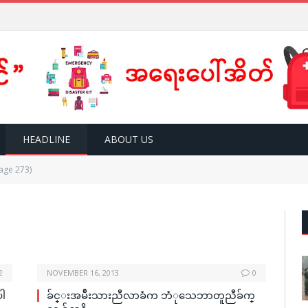
HEADLINE
ABOUT US
age 273)
2
NOVEMBER 16, 2013
0
ပါ
ခ်င္းအမ်ဴိးသားညီလာခံက ဘံုသေဘာတူညီခ်က္