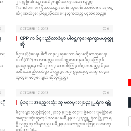
းထ
၂ ႏွစ္နီးပါးခန္႔အသံုးမျပဳေတာ့ေသာ လွ်ပ္စစ္
Transformer ကိုတာဟန္း ေစ်း သူေစ်းသားမ်ားက အျမန္
ဆံုးအသံုးျပဳရန္ လိုလားေနၾကသည္ ဟုသိရသည္။
0
OCTOBER 19, 2013
0
န
CPP က ခ်င္းညီလာခံမွာ ပါ၀င္တက္ေရာက္မွာမဟုတ္ဟု
ဆို
တာ္
ခ်င္းႏိုင္ငံေရးပါတီ တခုျဖစ္ေသာ ခ်င္းတိုးတက္ေရး
ပါတီ(CPP) က လာမည့္ ႏုိ၀င္ဘာလဆန္းပိုင္းတြင္ ခ်
္း
င္းျပည္နယ္ ၿမိဳ႕ေတာ္ ဟားခါးတြင္ က်င္းပမည့္ ခ်င္း
အမ်ဳိးသားညီလာခံမွာ ပါ၀င္တက္ေရာက္မည္မဟုတ္ေၾကာင္း
ထုတ္ေဖာ္ေျပာ ဆိုလိုက္သည္။
0
OCTOBER 17, 2013
0
ႏို
မွဴခင္း အနည္းဆုံး ဆု ဖလမ္းျပည္သူ႕ရဲက ရရွိ
ခ်င္းျပည္နယ္အတြင္း ၂၀၁၃ ခုႏွစ္အတြင္း မွဴခင္း ျဖစ္ပြားမႈ
အနည္းဆုံးဆုကုိ ဖလမ္းၿမိဳ႕နယ္ ျပည္သူ႕ရဲတပ္ဖြဲ႕က ရ
A
ေ
ရွိ သည္ ဟု သိရသည္။ ၿမိဳ႕နယ္ေတာ္ဟားခါးတြင္ ေအာက္
လူေ
တုိဘာ (၁)…