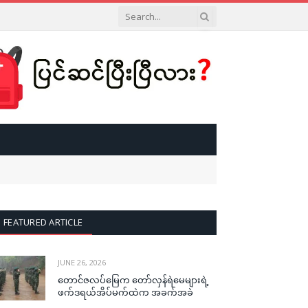
FEATURED ARTICLE
JUNE 26, 2026
တောင်ဇလပ်မြေက တော်လှန်ရဲမေများရဲ့
ဖက်ဒရယ်အိပ်မက်ထဲက အခက်အခဲ