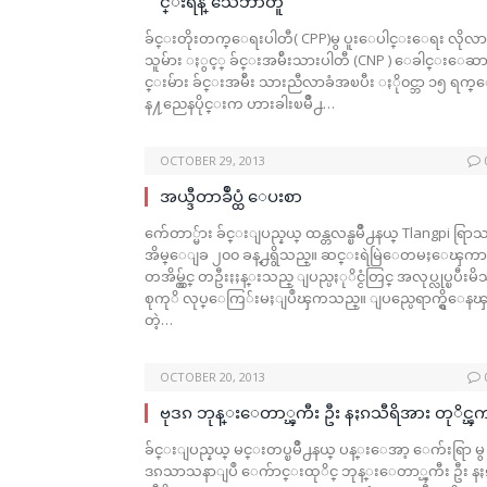
င္းရန္ သေဘာတူ
ခ်င္းတိုးတက္ေရးပါတီ( CPP)မွ ပူးေပါင္းေရး လိုလာ
သူမ်ား ႏွင့္ ခ်င္းအမ်ဴိးသားပါတီ (CNP ) ေခါင္းေဆ
င္းမ်ား ခ်င္းအမ်ဴိး သားညီလာခံအၿပီး ႏို၀င္ဘာ ၁၅ ရက္
န႔ညေနပိုင္းက ဟားခါးၿမိဳ႕…
OCTOBER 29, 2013
အယ္ဒီတာခ်ဳပ္ထံ ေပးစာ
က်ေတာ္မ်ား ခ်င္းျပည္နယ္ ထန္တလန္ၿမိဳ႕နယ္ Tlangpi ရြာ
အိမ္ေျခ ၂၀၀ ခန္႕ရွိသည္။ ဆင္းရဲမြဲေတမႈေၾကာ
တအိမ္လွ်င္ တဦးႏႈန္းသည္ ျပည္ပႏုိင္ငံတြင္ အလုပ္လုပ္ၿပီးမ
စုကုိ လုပ္ေကြ်းမႈျပဳၾကသည္။ ျပည္ပေရာက္ရွိေ
တဲ့…
OCTOBER 20, 2013
ဗုဒၵ ဘုန္းေတာ္ၾကီး ဦး နႏၵသီရိအား တုိင္ၾ
ခ်င္းျပည္နယ္ မင္းတပ္ၿမိဳ႕နယ္ ပန္းေအာ့ ေက်းရြာ မွ 
ဒၵသာသနာျပဳ ေက်ာင္းထုိင္ ဘုန္းေတာ္ၾကီး ဦး နႏ