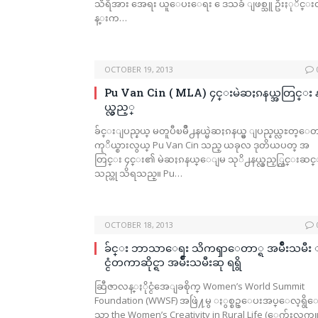
သီရိအား အေရး ယူေပးေရး ေဒသခံ ျဖစ္သူ ဦးႏုိင္
န္းက…
OCTOBER 19, 2013
Pu Van Cin ( MLA) ၄င္းမဲဆႏၵနယ္အတြင္း 
ယ္လွည့္
ခ်င္းျပည္နယ္ မတူပီၿမိဳ႕နယ္မဲဆႏၵနယ္မွ ျပည္နယ္လႊတ္ေ
ကုိယ္စားလွယ္ Pu Van Cin သည္ ယခုလ ဒုတိယပတ္ အ
တြင္း ၄င္း၏ မဲဆႏၵနယ္ေျမ သုိ႕နယ္လွည့္ကြင္းဆင
သည္ဟု သိရသည္။ Pu…
OCTOBER 18, 2013
ခ်င္း ဘာသာေရး သိကၡာေတာ္ရ အမ်ဳိးသမီး 
င္ငံတကာဆိုင္ရာ အမ်ဳိးသမီးဆု ရရွိ
ဆြီဇာလန္ႏိုင္ငံအေျခစိုက္ Women’s World Summit
Foundation (WWSF) အဖြဲ႔မွ ႏွစ္စဥ္ေပးအပ္ေလ့ရွိ
သာ the Women’s Creativity in Rural Life (ေက်းလက္