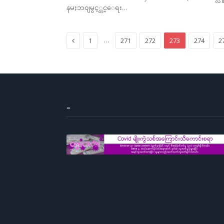
နမႈဘ၀ျမွင့္တင္ေရး…
Previous
…
1
271
272
273
274
2
–