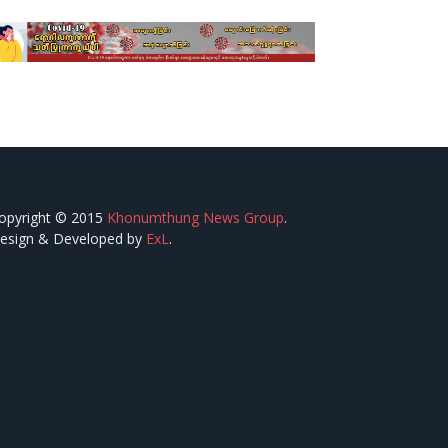
opyright © 2015
Khonumthung News Group
.
esign & Developed by
ExL
.