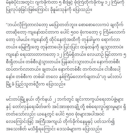
မိနစ်ပိုင်းအတွင်း ဂျက်ဖိုက်တာ ၅ စီးဖြင့် ဗုံးကြဲတိုက်ခိုက်မှု ၁၂ ကြိမ်ကို
ပြုလုပ်ခဲ့ခြင်းဖြစ်ကြောင်း ခိုနူမ်းသုန်ကို ပြောသည်။
“ဘယ်လိုကြဲတာလဲတော့ မပြောတတ်ဘူး။ စောစောလေးကပဲ ချလိုက်
တာဆိုတော့ ကျနော်ထင်တာက ပေါင် ၅၀၀ ဗုံးကတော့ ၄ ကြိမ်လောက်
တော့ ပါမယ်။ ကျနော်တို့ ထိုင်နေတဲ့အထိကို တုန်ခါမှုက ရောက်လာ
တယ်။ မြေကြီးတွေ တုန်တာပေါ့။ ပြင်းပြင်း ထန်ထန်ကို ချသွားတာပဲ။
ကျနော် ရေးထားတာကတော့ ၁၂ ကြိမ်ရှိတယ်။ လေယာဉ် မြင်တာက ၅
စီးရှိတယ်။ တစ်စီးပျံသွားတယ်။ ပြန်ဆင်းသွားတယ်။ နောက်တစ်စီး
ထပ်တက်လာတယ်။ ချတယ်။ နောက်တစ်စီး တက်တယ်။ ငါးစီးပေါ့
နော်။ တစ်စီးက တစ်ခါ တလေ နှစ်ကြိမ်လောက်ချတယ်”ဟု မင်းတပ်
မြို့ခံ ပြည်သူတစ်ဦးက ပြောသည်။
မင်းတပ်မြို့နယ်၊ တိုက်နယ် ၂ ဘက်တွင် ချင်းကာကွယ်ရေးတပ်ဖွဲ့များ
နှင့် တော်လှန်ရေးမိတ်ဖက် အင်အားစုတချို့တို့ စစ်ရေးလှုပ်ရှားမှုများ ရှိ
တတ်သော်လည်း ယနေ့တွင် ပေါင် ၅၀၀ ဗုံးများအပါအဝင်
လေကြောင်းဖြင့် အကြီးအကျယ် တိုက်ခိုက်နေမှုနှင့် ပတ်သက်၍
အသေးစိတ် မသိရှိရကြောင်း ဒေသခံများက ပြောသည်။