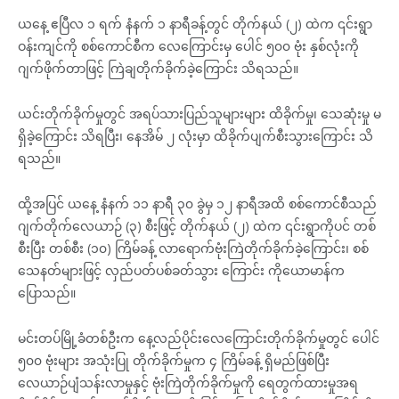
ယနေ့ ဧပြီလ ၁ ရက် နံနက် ၁ နာရီခန့်တွင် တိုက်နယ် (၂) ထဲက ၎င်းရွာ
ဝန်းကျင်ကို စစ်ကောင်စီက လေကြောင်းမှ ပေါင် ၅၀၀ ဗုံး နှစ်လုံးကို
ဂျက်ဖိုက်တာဖြင့် ကြဲချတိုက်ခိုက်ခဲ့ကြောင်း သိရသည်။
ယင်းတိုက်ခိုက်မှုတွင် အရပ်သားပြည်သူများများ ထိခိုက်မှု၊ သေဆုံးမှု မ
ရှိခဲ့ကြောင်း သိရပြီး၊ နေအိမ် ၂ လုံးမှာ ထိခိုက်ပျက်စီးသွားကြောင်း သိ
ရသည်။
ထို့အပြင် ယနေ့ နံနက် ၁၁ နာရီ ၃၀ ခွဲမှ ၁၂ နာရီအထိ စစ်ကောင်စီသည်
ဂျက်တိုက်လေယာဉ် (၃) စီးဖြင့် တိုက်နယ် (၂) ထဲက ၎င်းရွာကိုပင် တစ်
စီးပြီး တစ်စီး (၁၀) ကြိမ်ခန့် လာရောက်ဗုံးကြဲတိုက်ခိုက်ခဲ့ကြောင်း၊ စစ်
သေနတ်များဖြင့် လှည်ပတ်ပစ်ခတ်သွား ကြောင်း ကိုယောမာန်က
ပြောသည်။
မင်းတပ်မြို့ခံတစ်ဦးက နေ့လည်ပိုင်းလေကြောင်းတိုက်ခိုက်မှုတွင် ပေါင်
၅၀၀ ဗုံးများ အသုံးပြု တိုက်ခိုက်မှုက ၄ ကြိမ်ခန့် ရှိမည်ဖြစ်ပြီး
လေယာဉ်ပျံသန်းလာမှုနှင့် ဗုံးကြဲတိုက်ခိုက်မှုကို ရေတွက်ထားမှုအရ