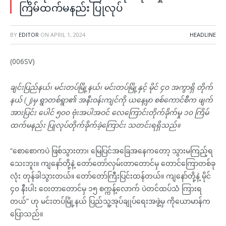
ကြိမ်ထက်မနည်း ပြုလုပ်
BY
EDITOR
ON
APRIL 1, 2024
HEADLINE
(006SV)
ချင်းပြည်နယ်၊ မင်းတပ်မြို့နယ်၊ မင်းတပ်မြို့နှင့် မိုင် ၄၀ အကွာရှိ တိုက်
နယ် (၂)မှ ရွာတစ်ရွာ၏ အနီးဝန်းကျင်ကို ယနေ့မှာ စစ်ကောင်စီက ဖျက်
အားပြင်း ပေါင် ၅၀၀ ဗုံးအပါအဝင် လေကြောင်းတိုက်ခိုက်မှု ၁၀ ကြိမ်
ထက်မနည်း ပြုလုပ်တိုက်ခိုက်ခဲ့ကြောင်း သတင်းရရှိသည်။
“စောစောကပဲ ဖြစ်သွားတာ၊ မြေပြင်အခြေအနေကတော့ သွားမကြည့်ရ
သေးဘူး။ ကျနော်တို့နဲ့ တော်တော်လှမ်းတာတောင်မှ တောင်ကြောတစ်ခု
လုံး တုန်ခါသွားတယ်။ တော်တော်ကြီးပြင်းထန်တယ်။ ကျနော်တို့နဲ့ မိုင်
၄၀ နီးပါး ဝေးတာတောင်မှ ၁၅ စက္ကန့်လောက် ပဲတင်ထပ်သံ ကြားရ
တယ်” ဟု မင်းတပ်မြို့နယ် ပြည်သူ့အုပ်ချုပ်ရေးအဖွဲ့မှ ကိုယောမာန်က
ပြောသည်။