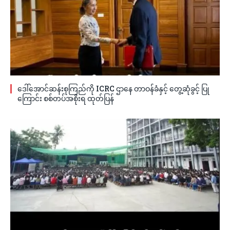
ဒေါ်အောင်ဆန်းစုကြည်ကို ICRC ဌာနေ တာဝန်ခံနှင့် တွေ့ဆုံခွင့် ပြု
ကြောင်း စစ်တပ်အစိုးရ ထုတ်ပြန်