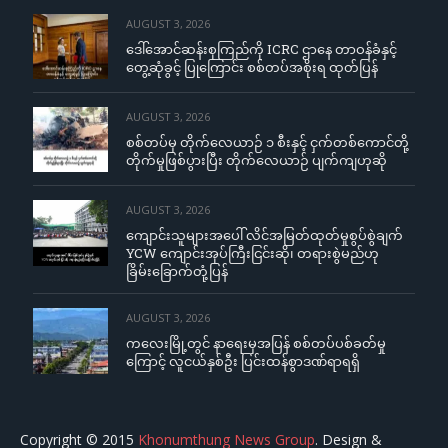
AUGUST 3, 2026
ဒေါ်အောင်ဆန်းစုကြည်ကို ICRC ဌာနေ တာဝန်ခံနှင့်
တွေ့ဆုံခွင့် ပြုကြောင်း စစ်တပ်အစိုးရ ထုတ်ပြန်
AUGUST 3, 2026
စစ်တပ်မှ တိုက်လေယာဉ် ၁ စီးနှင့် ငှက်တစ်ကောင်တို့
တိုက်မှုဖြစ်ပွားပြီး တိုက်လေယာဉ် ပျက်ကျဟုဆို
AUGUST 3, 2026
ကျောင်းသူများအပေါ် လိင်အမြတ်ထုတ်မှုစွပ်စွဲချက်
YCW ကျောင်းအုပ်ကြီးငြင်းဆို၊ တရားစွဲမည်ဟု
ခြိမ်းခြောက်တုံ့ပြန်
AUGUST 3, 2026
ကလေးမြို့တွင် နာရေးမှအပြန် စစ်တပ်ပစ်ခတ်မှု
ကြောင့် လူငယ်နှစ်ဦး ပြင်းထန်စွာဒဏ်ရာရရှိ
Copyright © 2015
Khonumthung News Group
. Design &