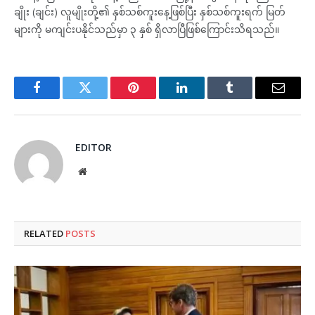
ချိုး (ချင်း) လူမျိုးတို့၏ နှစ်သစ်ကူးနေ့ဖြစ်ပြီး နှစ်သစ်ကူးရက် မြတ်
များကို မကျင်းပနိုင်သည်မှာ ၃ နှစ် ရှိလာပြီဖြစ်ကြောင်းသိရသည်။
Facebook
Twitter
Pinterest
LinkedIn
Tumblr
Email
EDITOR
Website
RELATED
POSTS