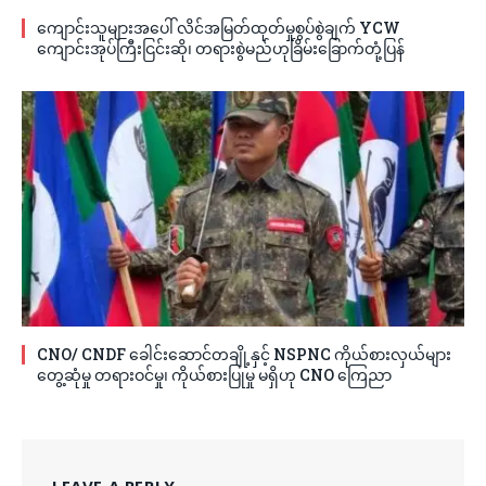
ကျောင်းသူများအပေါ် လိင်အမြတ်ထုတ်မှုစွပ်စွဲချက် YCW
ကျောင်းအုပ်ကြီးငြင်းဆို၊ တရားစွဲမည်ဟုခြိမ်းခြောက်တုံ့ပြန်
CNO/ CNDF ခေါင်းဆောင်တချို့နှင့် NSPNC ကိုယ်စားလှယ်များ
တွေ့ဆုံမှု တရားဝင်မှု၊ ကိုယ်စားပြုမှု မရှိဟု CNO ကြေညာ
LEAVE A REPLY