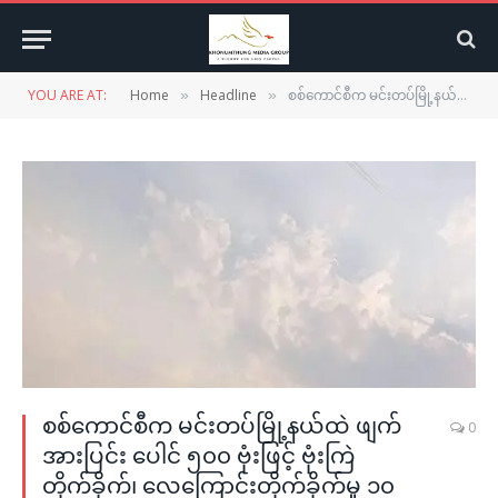
YOU ARE AT:
Home
Headline
စစ်ကောင်စီက မင်းတပ်မြို့နယ်ထဲ ဖျက်အားပြင်း ပေါင် ၅၀၀ ဗုံးဖြင့် ဗုံးကြဲတိုက်ခိုက်၊ လေကြောင်းတိုက်ခိုက်မှု ၁၀ ကြိမ်ထက်မနည်း ပြုလုပ်
»
»
စစ်ကောင်စီက မင်းတပ်မြို့နယ်ထဲ ဖျက်
0
အားပြင်း ပေါင် ၅၀၀ ဗုံးဖြင့် ဗုံးကြဲ
တိုက်ခိုက်၊ လေကြောင်းတိုက်ခိုက်မှု ၁၀