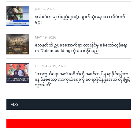
JUNE 4, 2026
နယ်စပ်က မျက်ရည်များနဲ့ ပျောက်ဆုံးနေသော အိပ်မက်
များ
MAY 19, 2026
သေနတ်ကို ဥပဒေအောက်မှာ ထားနိုင်မှ ခုခံတော်လှန်ရေး
က Nation-building ကို စတင်နိုင်မည်
FEBRUARY 19, 2026
“ကာကွယ်ရေး အသုံးစရိတ်ကို အရင်က ၆၅ ရာခိုင်နှုန်းက
နေ ဒီနှစ်တော့ ကာကွယ်ရေးကို ၈၀ ရာခိုင်နှုန်းအထိ တိုးမြှင့်
သွားမယ်”
ADS