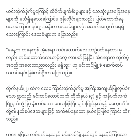
ယင်းတိုက်ခိုက်မှုကြောင့် ထိခိုက်ပျက်စီးမှုများနှင့် သေဆုံးမှုအခြေအနေ
များကို မသိရှိရသေးကြောင်း၊ ဖုန်းလိုင်းများလည်း ပြတ်တောက်နေ
သောကြောင်း ၎င်းရွာအနီးက ဒေသခံများနှင့် အဆက်အသွယ် မရရှိ
သေးကြောင်း ဒေသခံများက ပြောသည်။
“မနေ့က တနေကုန် အဲ့နေရာ ကင်းထောက်လေယာဥ်ပတ်နေတာ၊ ခု
လည်း ကင်းထောက်လေယာဉ်တွေ လာပတ်ပြန်ပြီ။ အဲနေရာက တိုက်ပွဲ
အစည်းအဝေးဘာညာလည်း မရှိဘူး” ဟု မင်းတပ်မြို့ခံ နောက်ထပ်
သတင်းရင်းမြစ်တစ်ဦးက ပြောသည်။
တိုက်နယ်(၂) ထဲက လေကြောင်းတိုက်ခိုက်မှု အကြီးအကျယ်ပြုလုပ်ခံရ
သော ရွာသည် မင်းတပ်တောင်ဘက် တိုက်နယ် (၄) နှင့် ကန်ပက်လက်
မြို့နယ်တို့ဖြင့် နီးကပ်သော ဒေသဖြစ်ပြီး ချင်းပြည်နယ်နှင့် မကွေးတိုင်း
တို့၏ နယ်စပ်ဒေသများဖြင့် ဆက်စပ်နေသော နယ်မြေဖြစ်ကြောင်း သိရ
သည်။
ယနေ့ ဧပြီလ တစ်ရက်နေ့သည် မင်းတပ်မြို့နယ်တွင် နေထိုင်ကြသော