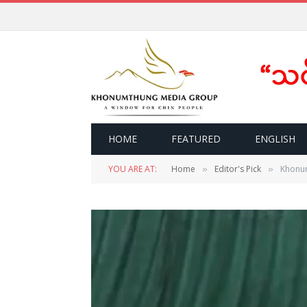
HOME
FEATURED
ENGLISH
YOU ARE AT:
Home
Editor's Pick
Khonu
»
»