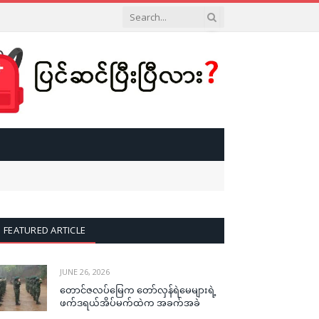
FEATURED ARTICLE
JUNE 26, 2026
တောင်ဇလပ်မြေက တော်လှန်ရဲမေများရဲ့
ဖက်ဒရယ်အိပ်မက်ထဲက အခက်အခဲ