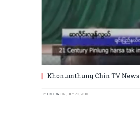
Khonumthung Chin TV News
BY
EDITOR
ON
JULY 28, 2018