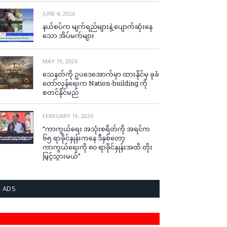
JUNE 4, 2026
နယ်စပ်က မျက်ရည်များနဲ့ ပျောက်ဆုံးနေ
သော အိပ်မက်များ
MAY 19, 2026
သေနတ်ကို ဥပဒေအောက်မှာ ထားနိုင်မှ ခုခံ
တော်လှန်ရေးက Nation-building ကို
စတင်နိုင်မည်
FEBRUARY 19, 2026
“ကာကွယ်ရေး အသုံးစရိတ်ကို အရင်က
၆၅ ရာခိုင်နှုန်းကနေ ဒီနှစ်တော့
ကာကွယ်ရေးကို ၈၀ ရာခိုင်နှုန်းအထိ တိုး
မြှင့်သွားမယ်”
ADS