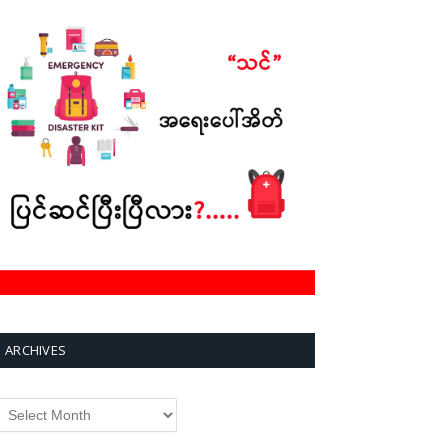
ARCHIVES
rchives