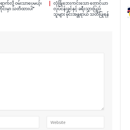
ရောက်လို့ ဝမ်းသာပေမယ့်၊
လုံခြုံဘေးကင်းသော တောင်ယာ
တိုင်းမှာ သတိထားပါ”
လုပ်ငန်းခွင်နှင့် ခရီးသွားပြည်
သူများ မိုင်းအန္တရာယ် သတိပြုရန်