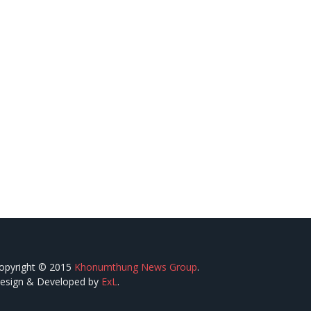
opyright © 2015
Khonumthung News Group
.
esign & Developed by
ExL
.