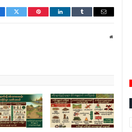
cebook
Twitter
Pinterest
LinkedIn
Tumblr
Email
Website
A