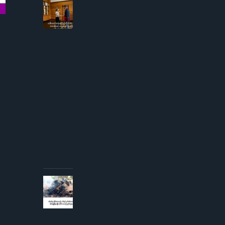
AUGUST
3, 2026
ဒေါ်
အောင်
ဆန်းစု
ကြည်
ကို
ICRC
ဌာနေ
တာဝန်ခံ
နှင့်
တွေ့ဆုံ
ခွင့် ပြု
ကြောင်း
စစ်တပ်
အစိုးရ
ထုတ်
ပြန်
AUGUST 3,
2026
စစ်တပ်မှ
တိုက်လေယာဉ်
၁ စီးနှင့် ငှက်