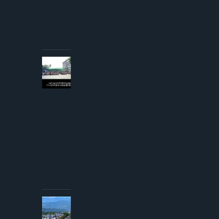
တစ်ကောင်တို့
တိုက်မှုဖြစ်ပွား
ပြီး
တိုက်လေယာဉ်
ပျက်ကျဟုဆို
AUGUST 3,
2026
ကျောင်းသူ
များအပေါ်
လိင်အမြတ်
ထုတ်မှု
စွပ်စွဲချက်
YCW
ကျောင်းအုပ်
ကြီးငြင်းဆို၊
တရားစွဲမည်
ဟု
ခြိမ်းခြောက်
တုံ့ပြန်
AUGUST
3, 2026