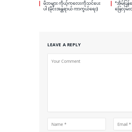
မိဘများ ကိုယ့်ကလေးကိုသင်ပေး
“အိမ်ပြန်
ပါ (မိုင်းအန္တရာယ် ကာကွယ်ရေး)
ခြေလှမ်း
LEAVE A REPLY