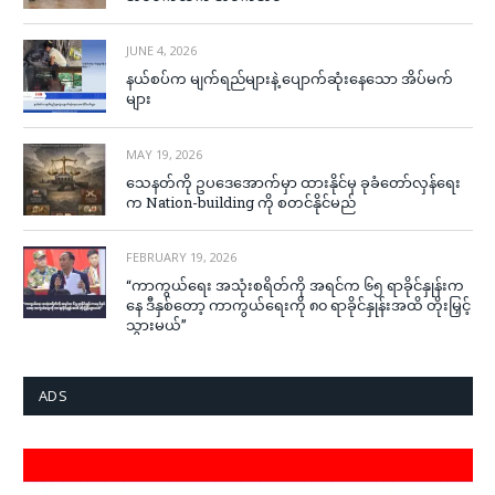
JUNE 4, 2026
နယ်စပ်က မျက်ရည်များနဲ့ ပျောက်ဆုံးနေသော အိပ်မက်
များ
MAY 19, 2026
သေနတ်ကို ဥပဒေအောက်မှာ ထားနိုင်မှ ခုခံတော်လှန်ရေး
က Nation-building ကို စတင်နိုင်မည်
FEBRUARY 19, 2026
“ကာကွယ်ရေး အသုံးစရိတ်ကို အရင်က ၆၅ ရာခိုင်နှုန်းက
နေ ဒီနှစ်တော့ ကာကွယ်ရေးကို ၈၀ ရာခိုင်နှုန်းအထိ တိုးမြှင့်
သွားမယ်”
ADS