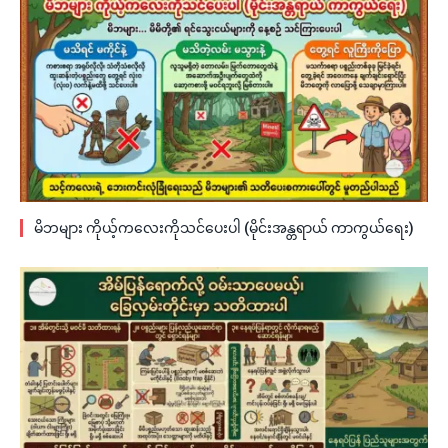
မိဘများ ကိုယ့်ကလေးကိုသင်ပေးပါ (မိုင်းအန္တရာယ် ကာကွယ်ရေး)