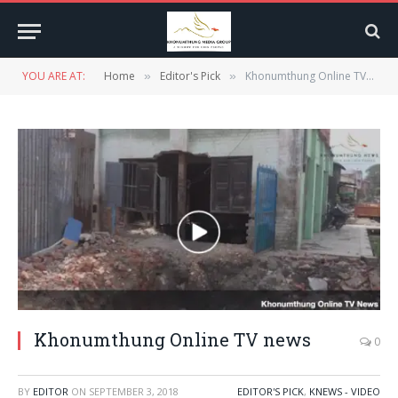
YOU ARE AT:
Home
Editor's Pick
Khonumthung Online TV news
»
»
Khonumthung Online TV news
0
BY
EDITOR
ON
SEPTEMBER 3, 2018
EDITOR'S PICK
,
KNEWS - VIDEO