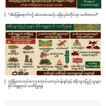
“အိမ်ပြန်ရောက်လို့ ဝမ်းသာပေမယ့်၊ ခြေလှမ်းတိုင်းမှာ သတိထားပါ”
လုံခြုံဘေးကင်းသော တောင်ယာလုပ်ငန်းခွင်နှင့် ခရီးသွားပြည်သူများ
မိုင်းအန္တရာယ် သတိပြုရန်