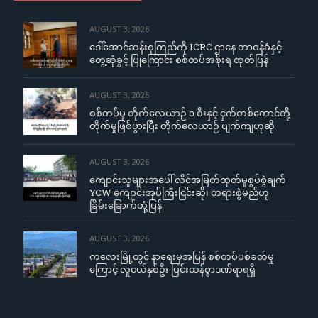
AUGUST 3, 2026
ဒေါ်အောင်ဆန်းစုကြည်ကို ICRC ဌာနေ တာဝန်ခံနှင့်
တွေ့ဆုံခွင့် ပြုကြောင်း စစ်တပ်အစိုးရ ထုတ်ပြန်
AUGUST 3, 2026
စစ်တပ်မှ တိုက်လေယာဉ် ၁ စီးနှင့် ငှက်တစ်ကောင်တို့
တိုက်မှုဖြစ်ပွားပြီး တိုက်လေယာဉ် ပျက်ကျဟုဆို
AUGUST 3, 2026
ကျောင်းသူများအပေါ် လိင်အမြတ်ထုတ်မှုစွပ်စွဲချက်
YCW ကျောင်းအုပ်ကြီးငြင်းဆို၊ တရားစွဲမည်ဟု
ခြိမ်းခြောက်တုံ့ပြန်
AUGUST 3, 2026
ကလေးမြို့တွင် နာရေးမှအပြန် စစ်တပ်ပစ်ခတ်မှု
ကြောင့် လူငယ်နှစ်ဦး ပြင်းထန်စွာဒဏ်ရာရရှိ