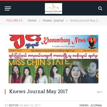
YOU ARE AT:
Home
Knews - Journal
Knews Journal May 2017
»
»
Knews Journal May 2017
0
BY
EDITOR
ON
MAY 22, 2017
KNEWS - JOURNAL