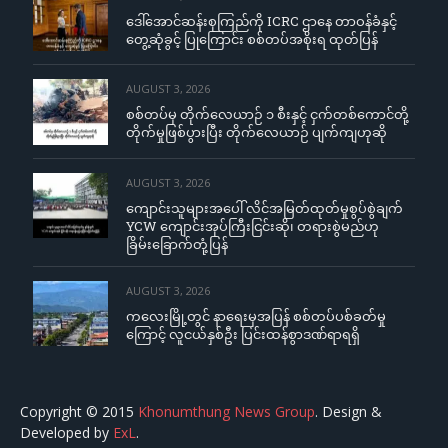
ဒေါ်အောင်ဆန်းစုကြည်ကို ICRC ဌာနေ တာဝန်ခံနှင့်
တွေ့ဆုံခွင့် ပြုကြောင်း စစ်တပ်အစိုးရ ထုတ်ပြန်
AUGUST 3, 2026
စစ်တပ်မှ တိုက်လေယာဉ် ၁ စီးနှင့် ငှက်တစ်ကောင်တို့
တိုက်မှုဖြစ်ပွားပြီး တိုက်လေယာဉ် ပျက်ကျဟုဆို
AUGUST 3, 2026
ကျောင်းသူများအပေါ် လိင်အမြတ်ထုတ်မှုစွပ်စွဲချက်
YCW ကျောင်းအုပ်ကြီးငြင်းဆို၊ တရားစွဲမည်ဟု
ခြိမ်းခြောက်တုံ့ပြန်
AUGUST 3, 2026
ကလေးမြို့တွင် နာရေးမှအပြန် စစ်တပ်ပစ်ခတ်မှု
ကြောင့် လူငယ်နှစ်ဦး ပြင်းထန်စွာဒဏ်ရာရရှိ
Copyright © 2015
Khonumthung News Group
. Design &
Developed by
ExL
.