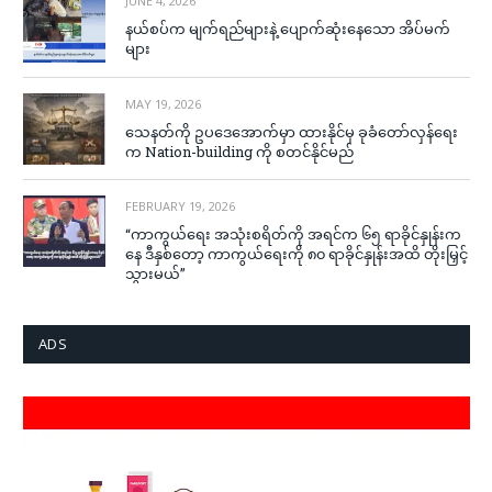
JUNE 4, 2026
နယ်စပ်က မျက်ရည်များနဲ့ ပျောက်ဆုံးနေသော အိပ်မက်
များ
MAY 19, 2026
သေနတ်ကို ဥပဒေအောက်မှာ ထားနိုင်မှ ခုခံတော်လှန်ရေး
က Nation-building ကို စတင်နိုင်မည်
FEBRUARY 19, 2026
“ကာကွယ်ရေး အသုံးစရိတ်ကို အရင်က ၆၅ ရာခိုင်နှုန်းက
နေ ဒီနှစ်တော့ ကာကွယ်ရေးကို ၈၀ ရာခိုင်နှုန်းအထိ တိုးမြှင့်
သွားမယ်”
ADS