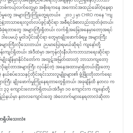
၊ တစ်ကယ့်လက်တွေ့မှာ အစိုးရကနေ အကောင်အထည်ခေါ်တဲ့နေရာ
ဖော်မှုတွေ အများကြီးကြုံတွေ့ရတယ်။ ၂၀၁၂ မှာ CHRO ကနေ “ကျ
်းစဉ်နဲ့ဘာသာရေးလွတ်လပ်ခွင့်ဆိုင်ရာ အစီရင်ခံစာလည်းထုတ်ခဲ့တယ်၊
ံခဲ့ရတာတွေ အများကြီးရှိတယ်၊ လက်ရှိအခြေအနေမှာတော့အရင်
ပေမယ့် မူဝါဒပိုင်းဆိုင်ရာ တွေမှာချိုးဖောက်ခံရမှု အများကြီး
အများကြီးလိုသေးတယ်။ ဉပမာပြောရမယ်ဆိုရင် ကျနော်တို့
်းကျင်ရှိတယ်၊ အဲဒီထဲမှာ အကုန်လုံးနီးပါးကဘာသာရေးဆိုင်ရာ
လိုမျိုးချိန်မှာနိုင်ငံတော်က အထွဋ်အမြတ်ထားတဲ့ ဘာသာကျတော့
လိုချင်တာအများကြီး လုပ်နိုင်တဲ့ အနေအထားမှာရှိတယ်၊ပြီးတော့
နယ်စပ်ဒေသနှင့်တိုင်းရင်းသားလူမျိူးများ၏ ဖွံ့ဖြိုးတိုးတက်ရေး
ျားကြီး ချိုးဖောက်မှုကြုံနေရတာတွေရှိတယ်၊ အခုချိန်ထိ နတလ က
ေါင်း ၃၃ ကျောင်းလောက်ရှိတယ်၊အဲဒီမှာ ၁၀ ကျောင်းက ကျနော်တို့
ချင်းပြည်နယ်မှာ နတလကျောင်းတွေ အဲလောက်များနေရတာလဲဆိုတာ
တာရှိပါသေးလဲ။