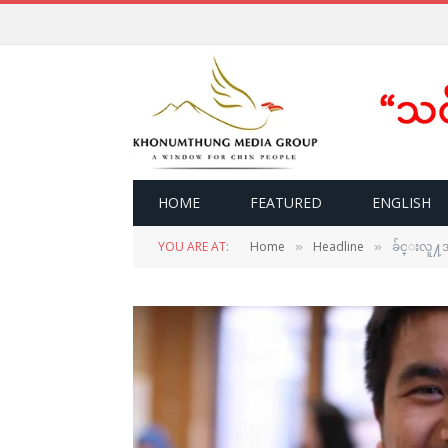
HOME
FEATURED
ENGLISH
YOU ARE AT:
Home
Headline
ခ်င္းလူ႔အခ
»
»