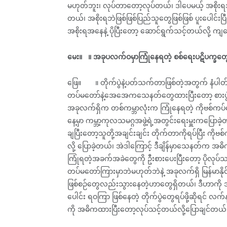
မဟုတ်ဘူး၊ လုပ်တာတော့လုပ်တယ်၊ ဒါပေမယ့် အစိုးရအန
တယ်၊ အစိုးရဘဲဖြစ်ဖြစ်ပြည်သူတွေဖြစ်ဖြစ် ပူးပေါင
အစိုးရအနေနဲ့ ပိုပြီးတော့ ဆောင်ရွက်သင့်တယ်လို့ ကျ
မေး။ ။ အခုပလက်ဝမှာကြုံနေရတဲ့ စစ်ရေးပဋိပက္ခတွေ
ဖြေ။ ။ တိုက်ပွဲနဲ့ပတ်သက်တာဖြစ်တဲ့အတွက် နံပါတ်
တပ်မတော်နဲ့အေအေကသေနတ်တွေထားပြီးတော့ စားပွဲပေါ်
အခုလက်ရှိက တစ်ကမ္ဘာလုံးက ကြုံနေရတဲ့ ကိုဗစ်ကပ်
နေ့မှာ ကမ္ဘာ့ကုလသမဂ္ဂအဖွဲ့ရဲ့အတွင်းရေးမှူးကပြော
ချပြီးတော့သူတို့အချင်းချင်း တိုက်တာကိုရပ်ပြီး ကိုဗ
လို့ ပြောခဲ့တယ်၊ အဲဒါကြောင့် ဒီချိန်မှာသေနတ်က 
ကြုံရတဲ့အခက်အခဲတွေကို ဦးစားပေးပြီးတော့ ပိုလုပ
တပ်မတော်ကြားမှာဘဲမဟုတ်ဘဲနဲ့ အခုလက်ရှိ မြန်မာနိုင်ငံ
ဖြစ်စဉ်တွေလည်းသွားနေတဲ့ဟာတွေရှိတယ်၊ ဒီဟာကို အဓ
ပေါင်း ရဝကြာ ဖြစ်နေတဲ့ တိုက်ပွဲတွေရပ်ဖို့ဆိုရင် လက်
ကို အဓိကထားပြီးတော့လုပ်သင့်တယ်လို့ပြောချင်တယ်