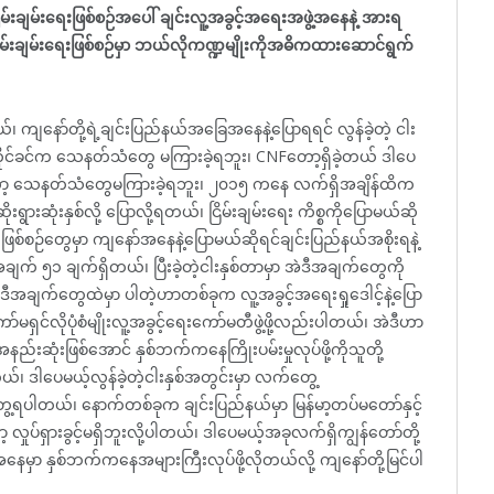
်းချမ်းရေးဖြစ်စဉ်အပေါ် ချင်းလူ့အခွင့်အရေးအဖွဲ့အနေနဲ့ အားရ
မ်းချမ်းရေးဖြစ်စဉ်မှာ ဘယ်လိုကဏ္ဍမျိုးကိုအဓိကထားဆောင်ရွက်
ျနော်တို့ရဲ့ချင်းပြည်နယ်အခြေအနေနဲ့ပြောရရင် လွန်ခဲ့တဲ့ ငါး
တိုင်ခင်က သေနတ်သံတွေ မကြားခဲ့ရဘူး၊ CNFတော့ရှိခဲ့တယ် ဒါပေ
ပ်ခဲ့တော့ သေနတ်သံတွေမကြားခဲ့ရဘူး၊ ၂၀၁၅ ကနေ လက်ရှိအချိန်ထိက
ံးနှစ်လို့ ပြောလို့ရတယ်၊ ငြိမ်းချမ်းရေး ကိစ္စကိုပြောမယ်ဆို
ြစ်စဉ်တွေမှာ ကျနော်အနေနဲ့ပြောမယ်ဆိုရင်ချင်းပြည်နယ်အစိုးရနဲ့
 ၅၁ ချက်ရှိတယ်၊ ပြီးခဲ့တဲ့ငါးနှစ်တာမှာ အဲဒီအချက်တွေကို
က်တွေထဲမှာ ပါတဲ့ဟာတစ်ခုက လူ့အခွင့်အရေးရှုဒေါင့်နဲ့ပြော
ော်မရှင်လိုပုံစံမျိုးလူ့အခွင့်ရေးကော်မတီဖွဲ့ဖို့လည်းပါတယ်၊ အဲဒီဟာ
်းဆုံးဖြစ်အောင် နှစ်ဘက်ကနေကြိုးပမ်းမှုလုပ်ဖို့ကိုသူတို့
ါပေမယ့်လွန်ခဲ့တဲ့ငါးနှစ်အတွင်းမှာ လက်တွေ့
့ရပါတယ်၊ နောက်တစ်ခုက ချင်းပြည်နယ်မှာ မြန်မာ့တပ်မတော်နှင့်
ုပ်ရှားခွင့်မရှိဘူးလို့ပါတယ်၊ ဒါပေမယ့်အခုလက်ရှိကျွန်တော်တို့
ေမှာ နှစ်ဘက်ကနေအများကြီးလုပ်ဖို့လိုတယ်လို့ ကျနော်တို့မြင်ပါ