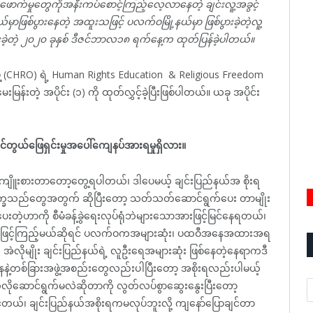
းဖောက်မှုတွေကိုအနီးကပ်စောင့်ကြည့်လေ့လာနေတဲ့ ချင်းလူ့အခွင့်
ာဖြစ်ပွားနေတဲ့ အထူးသဖြင့် ပလက်ဝမြို့နယ်မှာ ဖြစ်ပွားခဲ့တဲ့လူ့
ီးခဲ့တဲ့ ၂၀၂၀ ခုနှစ် ဒီဇင်ဘာလ၁၈ ရက်နေ့က ထုတ်ပြန်ခဲ့ပါတယ်။
ဖွဲ့ (CHRO) ရဲ့ Human Rights Education & Religious Freedom
ြန်းတဲ့ အပိုင်း (၁) ကို ထုတ်လွှင့်ခဲ့ပြီးဖြစ်ပါတယ်။ ယခု အပိုင်း
်တွယ်ဖြေရှင်းမှုအပေါ်ကျေနပ်အားရမှုရှိလား။
ကျိူးစားတာတော့တွေ့ရပါတယ်၊ ဒါပေမယ့် ချင်းပြည်နယ်အ စိုးရ
ာ့ ဒုက္ခသည်တွေအတွက် ဆိုပြီးတော့ သတ်သတ်ဆောင်ရွက်ပေး တာမျိုး
ဲ့ဟာကို စီမံခန့်ခွဲရေးလုပ်ရုံဘဲများသောအားဖြင့်မြင်နေရတယ်၊
အားဖြင့်ကြည့်မယ်ဆိုရင် ပလက်ဝကအများဆုံး၊ ပထဝီအနေအထားအရ
ုမျိုး ချင်းပြည်နယ်ရဲ့ လူဦးရေအများဆုံး ဖြစ်နေတဲ့နေရာကဒီ
ေနဲ့တစ်ခြားအဖွဲ့အစည်းတွေလည်းပါပြီးတော့ အစိုးရလည်းပါမယ့်
A
လိုဆောင်ရွက်မလဲဆိုတာကို လွတ်လပ်စွာဆွေးနွေးပြီးတော့
ြင်တယ်၊ ချင်းပြည်နယ်အစိုးရကမလုပ်ဘူးလို့ ကျနော်ပြောချင်တာ