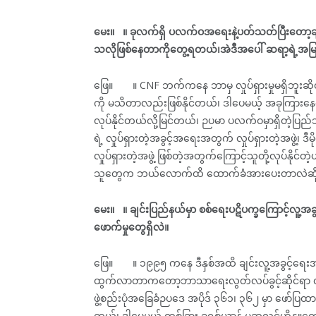
မေး။ ။ ခုလက်ရှိ ပလက်ဝအရေးနဲ့ပတ်သတ်ပြီးတော့ချင
သလိုဖြစ်နေတာကိုတွေ့ရတယ်၊အဲဒီအပေါ် ဆရာ့ရဲ့အမြ
ဖြေ။ ။ CNF ဘက်ကနေ ဘာမှ လှုပ်ရှားမှုမရှိဘူးဆိုတ
ကို မသိတာလည်းဖြစ်နိုင်တယ်၊ ဒါပေမယ့် အခုကြားနေ
လုပ်နိုင်တယ်လို့မြင်တယ်၊ ဉပမာ ပလက်ဝမှာရှိတဲ့ပြည်
ရဲ့ လှုပ်ရှားတဲ့အခွင့်အရေးအတွက် လှုပ်ရှားတဲ့အဖွဲ့၊ ဒီ
လှုပ်ရှားတဲ့အဖွဲ့ ဖြစ်တဲ့အတွက်ကြောင့်သူတို့လုပ်နို
သူတွေက ဘယ်လောက်ထိ ထောက်ခံအားပေးတာလဲဆိုတာ
မေး။ ။ ချင်းပြည်နယ်မှာ စစ်ရေးပဋိပက္ခကြောင့်လူ့အခ
ဖောက်မှုတွေရှိလဲ။
ဖြေ။ ။ ၁၉၉၅ ကနေ ဒီနှစ်အထိ ချင်းလူ့အခွင့်ရေးအ
ထွက်လာတာကတော့ဘာသာရေးလွတ်လပ်ခွင့်ဆိုင်ရာ လူ့အခွ
ဖွဲ့စည်းပုံအခြေခံဉပဒေ အပိုဒ် ၃၆၁၊ ၃၆၂ မှာ ဖေ
တယ်၊ ဒါပေမယ့် တစ်ခြား ခရစ်ယာန် မူဆလင်ဟိန္ဒူတွေ