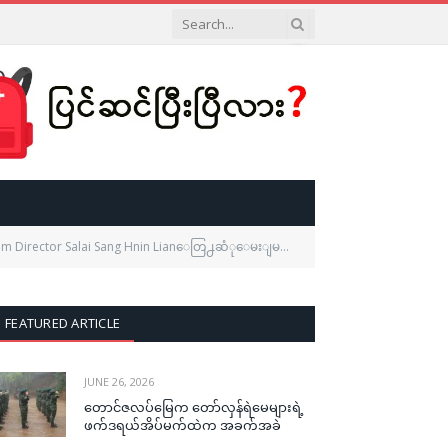
alai Sang Hnin Lianေတြ႕ဆံုေမးျမန္းျခင္း – အပိုင္း (၂)
FEATURED ARTICLE
JUNE 26, 2026
တောင်ဇလပ်မြေက တော်လှန်ရဲမေများရဲ့
ဖက်ဒရယ်အိပ်မက်ထဲက အခက်အခဲ