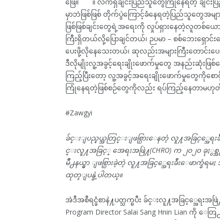
ဖြေ။ ။ လက်ရှိချင်းပြည်သူတွေကြုံနေရတဲ့ ချင်းပြည
မှာဘဲဖြစ်ဖြစ် တိုက်ပွဲကြောင့်ခံနေရတဲ့ပြည်သူတွေအ
ဖြစ်ဖြစ်ချင်းတွေရဲ့အရေးကို လှုပ်ရှားနေတဲ့လူတစ်ယ
ကြီးရှိတယ်လို့ပြောချင်တယ်၊ ဉပမာ – စစ်ဘေးရှောင်း
ပေးဖို့လိုနေသေးတယ်၊ ဆုလည်းအများကြီးတောင်းပေး
ဒီလိုမျိုးလူ့အခွင့်ရေးချိုးဖောက်မှုတွေ အနည်းဆုံးဖြ
ကြည့်ပြီးတော့ လူ့အခွင့်အရေးချိုးဖောက်မှုတွေကိုစ
ကြုံနေရတဲ့ဖြစ်စဉ်တွေကိုလည်း ရပ်ကြည့်နေတာမဟုတ
#Zawgyi
ခ်င္းျပည္နယ္အတြင္းျဖစ္ပြားေနတဲ့ လူ႔အခြင့္အေ
င္းလူ႔အခြင့္ အေရးအဖြဲ႔(CHRO) က ၂၀၂၀ ခုႏွစ္အ
မိဳ႕နယ္မွာ ျဖစ္ပြားခဲ့တဲ့ လူ႔အခြင့္အေရးခ်ဴိးေဖာက္ခံရမ
ထုတ္ျပန္ခဲ့ပါတယ္။
အဲဒီအစီရင္ခံစာနဲ႔ပတ္သက္ၿပီး ခ်င္းလူ႔အခြင့္အေရး
Program Director Salai Sang Hnin Lian ကို ေတြ႕ဆ