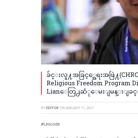
ခ်င္းလူ႔အခြင့္အေရးအဖြဲ႔(CHR
Religious Freedom Program Di
Lianေတြ႕ဆံုေမးျမန္းျခင္း 
BY
EDITOR
ON
JANUARY 11, 2021
#Unicode