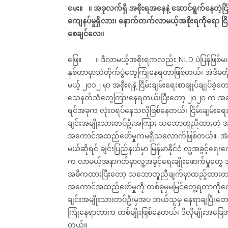
မေး။ ။ အခုလက်ရှိ အစိုးရအနေနဲ့ ဆောင်ရွက်နေတဲ့ငြိမ
ကျေနပ်မှုရှိလား၊ နောက်တက်လာမယ့်အစိုးရကိုရော ငြိ
စေချင်လေ။
ဖြေ။ ။ ဒီလာမယ့်အစိုးရကလည်း NLD ပဲပြန်ဖြစ်မယ်၊ က
နှစ်တာမှာဘဲတိုက်ပွဲတွေကြုံနေရတာဖြစ်တယ်၊ အဲဒီမ
မယ့် ၂၀၁၂ မှာ အစိုးရနဲ့ ငြိမ်းချမ်းရေးစာချုပ်ချု
သေနတ်သံတွေကြားနေရတယ်၊ပြီးတော့ ၂၀၂၀ က အဆိုးရွားဆု
ရင်အခုက လုံးဝရပ်နေသလိုဖြစ်နေတယ်၊ ငြိမ်းချမ်းရေးဖ
ချင်းအမျိုးသားတပ်ဦးအကြား သဘောတူညီထားတဲ့ အချက်
အကောင်အထည်ဖော်မှုကမရှိသလောက်ဖြစ်တယ်။ အဲဒီအချ
မယ်ဆိုရင် ချင်းပြည်နယ်မှာ မြန်မာနိုင်ငံ လူ့အခွင့်ရေးက
က လာမယ့်အနာဂတ်မှာလူ့အခွင့်ရေးချိုးဖောက်မှုတွေ အနည
အဓိကထားပြီးတော့ သဘောတူညီချက်မှာထည့်ထားတယ်၊ ဒ
အကောင်အထည်ဖော်မှုကို တစ်ခုမှမမြင်တွေ့ရတာကိုတွေ
ချင်းအမျိုးသားတပ်ဦးမှအပ ဘယ်သူမှ နေရာချပြီးတော့ လှ
ကြုံနေရာတာက တစ်မျိုးဖြစ်နေတယ်၊ ဒီလိုမျိုးအခြေအန
တယ်။