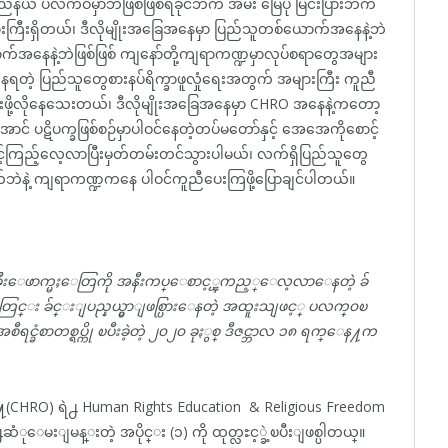
်နယ် ပလက်ဝမှာဘဲဖြစ်ဖြစ်ရခိုင်ဘက် အမ်း မြေပုံ မြင်းပြားဘက်
များကြီးရှိတယ်၊ ဒီလိုမျိုးအခြေအနေမှာ ပြည်သူတစ်ယောက်အနေနဲ့ဘဲ
ောက်အနေနဲ့ဘဲဖြစ်ဖြစ် ကျနော်တို့ကျရာကဏ္ဍမှာလုပ်စရာတွေအများ
နေရတဲ့ ပြည်သူတွေစားနပ်ရိက္ခာဖူလှုံရေးအတွက် အများကြီး ကူညီ
ဖို့လိုနေသေးတယ်၊ ဒီလိုမျိုးအခြေအနေမှာ CHRO အနေနဲ့ကတော့
စ်အောင် ပဋိပက္ခဖြစ်စဉ်မှာပါဝင်နေတဲ့တပ်မတော်နှင့် အေအေကိုစောင့်
ောင့်ကြည့်လေ့လာပြီးမှတ်တမ်းတင်သွားပါမယ်၊ လက်ရှိပြည်သူတွေ
်ဘဲနဲ့ ကျရာကဏ္ဍကနေ ပါဝင်ကူညီပေးကြဖို့ပြောချင်ပါတယ်။
ရးခ်ဴိးေဖာက္မႈေတြကို အနီးကပ္ေစာင့္ၾကည့္ေလ့လာေနတဲ့ ခ်
တြင္း ခ်င္းျပည္နယ္မွာျဖစ္ပြားေနတဲ့ အထူးသျဖင့္ ပလက္၀ၿ
ႈ အစီရင္ခံစာတစ္ရပ္ကို ၿပီးခဲ့တဲ့ ၂၀၂၀ ခုႏွစ္ ဒီဇင္ဘာလ ၁၈ ရက္ေန႔က
အဖြဲ႔(CHRO) ရဲ႕ Human Rights Education & Religious Freedom
ံုေမးျမန္းတဲ့ အပိုင္း (၁) ကို ထုတ္လႊင့္ခဲ့ၿပီးျဖစ္ပါတယ္။