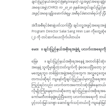
ချင်းပြည်နယ်အတွင်းဖြစ်ပွားနေတဲ့ လူ့အခွင့်အရေးချိူ
အရေးအဖွဲ့ (CHRO) က ၂၀၂၀ ခုနှစ်အတွင်းချင်းပြည်နယ်မှ
အခွင့်အရေးချိူးဖောက်ခံရမှု အစီရင်ခံစာတစ်ရပ်ကို ပြ
အဲဒီအစီရင်ခံစာနဲ့ပတ်သက်ပြီး ချင်းလူ့အခွင့်အရေးအ
Program Director Salai Sang Hnin Lian ကိုတွေ့ဆုံမေးမ
(၂) ကို တင်ဆက်ပေးလိုက်ပါတယ်။
မေး။ ။ ချင်းပြည်နယ်အစိုးရအဖွဲ့ရဲ့ ပလက်ဝအရေးကိုင
ဖြေ။ ။ ချင်းပြည်နယ်အစိုးရအနေနဲ့ အတတ်နိုင်ဆုံး
အနေနဲ့ သူတို့မှာရှိတဲ့ဘတ်ဂျက်ကို ခွဲဝေပေးပြီးတေ
မတွေ့ရဘူး၊ တစ်ခြားအဖွဲ့အစည်းတွေက အလှူငွေတွေပေးတ
တကယ်ဆိုရင် ကျနော်တို့ချင်းပြည်နယ်မှာလူဦးရေ
ကြည့်ရင်လည်း ပလက်ဝကအကောင်းဆုံးဖြစ်နေတယ်၊ အဲလိ
လိုမျိုးကြုံနေရတယ်ဆိုတော့ ချင်းပြည်နယ်အစိုးရအန
ကော်မတီတစ်ခုဖွဲ့စည့်ပြီးတော့ ပလက်ဝအရေးကို ဘယ်
ပွင့်လင်းမြင်သာစွာ ဆောင်ရွက်သင့်တယ်လို့ ကျနော်မ