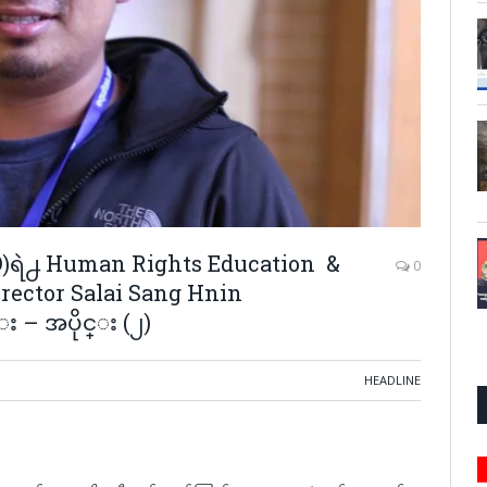
O)ရဲ႕ Human Rights Education &
0
rector Salai Sang Hnin
– အပိုင္း (၂)
HEADLINE