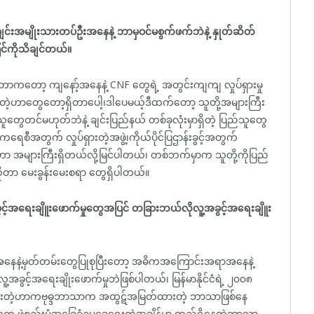
်းအမျိုးသားတပ်ဦးအနေနဲ့ ဘာမှဝင်မစွက်ဖက်ဘဲနဲ့ နှုတ်ဆိတ်
င်ကိုသိချင်တယ်။
ာကတော့ ကျနော့်အနေနဲ့ CNF တွေရဲ့ အတွင်းကျကျ လှုပ်ရှားမှု
တဲ့ဟာတွေတော့ရှိတာပေါ့၊ဒါပေမယ့်ဒီထက်တော့ သူတို့အများကြီး
သူတွေတင်မဟုတ်ဘဲနဲ့ ချင်းပြည်နယ် တစ်ခုလုံးမှာရှိတဲ့ ပြည်သူတွေ
မိုကရေစီအတွက် လှုပ်ရှားတဲ့အဖွဲ့၊ကိုယ်ပိုင်ပြဌာန်းခွင့်အတွက်
င်တဲ့ဟာ အများကြီးရှိတယ်လို့မြင်ပါတယ်၊ တစ်ဘက်မှာက သူတို့ကိုပြည်
 မေးခွန်းမေးစရာ တွေရှိပါတယ်။
ွင့်အရေးချိူးဖောက်မှုတွေအပြင် တခြားဘယ်လိုလူ့အခွင့်အရေးချိူး
နေနဲ့မှတ်တမ်းတွေပြုစုပြီးတော့ အဓိကအကြောင်းအရာအနေနဲ့
င့်အရေးချိုးဖောက်မှုဘဲဖြစ်ပါတယ်၊ မြန်မာနိုင်ငံရဲ့ ၂၀၀၈
ာ်ပြထားတဲ့ဟာကဗုဓ္ဒဘာသာက အထွဋ်အမြတ်ထားတဲ့ ဘာသာဖြစ်နေ
က ဖွဲ့စည်းပုံအခြေခံဉပဒေရေးတဲ့အချိန်မှာ တည်ရှိနေတဲ့ဘာသာ