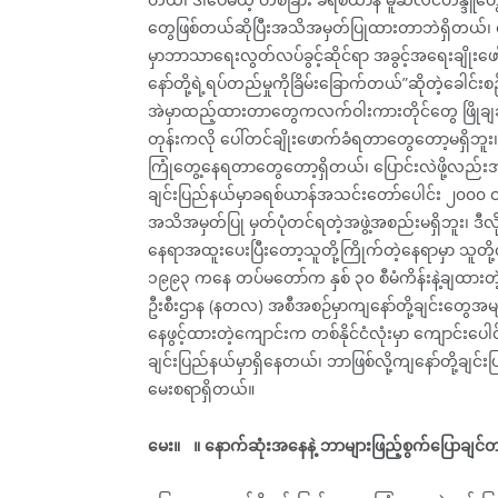
တွေဖြစ်တယ်ဆိုပြီးအသိအမှတ်ပြုထားတာဘဲရှိတယ်
မှာဘာသာရေးလွတ်လပ်ခွင့်ဆိုင်ရာ အခွင့်အရေးချိုး
နော်တို့ရဲ့ရပ်တည်မှုကိုခြိမ်းခြောက်တယ်”ဆိုတဲ့ခေါင
အဲမှာထည့်ထားတာတွေကလက်ဝါးကားတိုင်တွေ ဖြိုချခ
တုန်းကလို ပေါ်တင်ချိုးဖောက်ခံရတာတွေတော့မရှိဘူး၊ ဒါ
ကြုံတွေ့နေရတာတွေတော့ရှိတယ်၊ ပြောင်းလဲဖို့လည်း
ချင်းပြည်နယ်မှာခရစ်ယာန်အသင်းတော်ပေါင်း ၂၀၀၀ ဝန
အသိအမှတ်ပြု မှတ်ပုံတင်ရတဲ့အဖွဲ့အစည်းမရှိဘူး၊ ဒီ
နေရာအထူးပေးပြီးတော့သူတို့ကြိုက်တဲ့နေရာမှာ သူတို့
၁၉၉၃ ကနေ တပ်မတော်က နှစ် ၃၀ စီမံကိန်းနဲ့ချထားတဲ့ 
ဦးစီးဌာန (နတလ) အစီအစဉ်မှာကျနော်တို့ချင်းတွေအမ
နေဖွင့်ထားတဲ့ကျောင်းက တစ်နိုင်ငံလုံးမှာ ကျောင်းပ
ချင်းပြည်နယ်မှာရှိနေတယ်၊ ဘာဖြစ်လို့ကျနော်တို့
မေးစရာရှိတယ်။
မေး။ ။ နောက်ဆုံးအနေနဲ့ ဘာများဖြည့်စွက်ပြောချင်