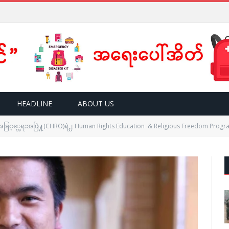
HEADLINE
ABOUT US
ြင့္အေရးအဖြဲ႔(CHRO)ရဲ႕ Human Rights Education & Religious Freedom Program Director S