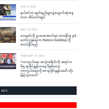
JUNE 4, 2026
နယ်စပ်က မျက်ရည်များနဲ့ ပျောက်ဆုံးနေ
သော အိပ်မက်များ
MAY 19, 2026
သေနတ်ကို ဥပဒေအောက်မှာ ထားနိုင်မှ ခုခံ
တော်လှန်ရေးက Nation-building ကို
စတင်နိုင်မည်
FEBRUARY 19, 2026
“ကာကွယ်ရေး အသုံးစရိတ်ကို အရင်က
၆၅ ရာခိုင်နှုန်းကနေ ဒီနှစ်တော့
ကာကွယ်ရေးကို ၈၀ ရာခိုင်နှုန်းအထိ တိုး
မြှင့်သွားမယ်”
ADS