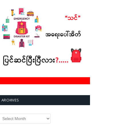
ARCHIVES
rchives