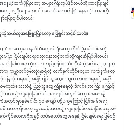
ေနဲ့ဒီထက်ပိုပြီးတော့ အများကြီးလုပ်နိုင်တယ်ဆိုတာပြောချင်
်းပြီးတော့ လူဦးရေ လေး ငါး သောင်းလောက်ကြုံနေရတဲ့ပြသနာကို
နော်ပြောချင်ပါတယ်။
ကိုဘယ်လိုအဖြေရှာပြီးတော့ ဖြေရှင်းသင့်ပါသလဲ။
 (၁) ကတော့သေနတ်သံတွေရပ်ပြီးတော့ တိုက်ပွဲမှာပါဝင်နေတဲ့
မှာ ငြိမ်းချမ်းရေးဆွေးနွေးသင့်တယ်လို့ကျနော်မြင်ပါတယ်၊
ရောဂါဖြစ်ပွားနေတဲ့ကာလလည်းဖြစ်တယ်၊ ပြီးခဲ့တဲ့ မတ်လ ၂၃ ရက်
ခဲ့တာက ကမ္ဘာတစ်ဝှမ်းလုံးမှာရှိတဲ့ လက်နက်ကိုင်တွေက လက်နက်တွေ
စ်ကို ပြန်တိုက်ရမယ့်အချိန်ပြည်သူတွေအတွက် လှုပ်ရှားရမယ့်အချိန်
အဓိကမဟုတ်သေးဘဲနဲ့ ပြည်သူတွေကြုံနေရတဲ့ ဒီကပ်ဘေးကြီး ကြောင့်
်သင့်တယ်လို့ ကျနော်မြင်တယ်၊ ရေရှည်အတွက်တော့ အေအေနဲ့
အတွင်းမှာနှစ်ပေါင်း ၇ဝ ကျော် ပဋိပက္ခကြောင့် ငြိမ်းချမ်းရေး
ိကထားပြီးတော့ သွားသင့်တယ်လို့ ကျနော်မြင်တယ်၊ပြီးတော့ နှစ်
နက်ကိုင်တွေ၊အစိုးရနှင့် တပ်မတော်တွေအနေနဲ့ ငြိမ်းချမ်းရေးဖြစ်စဉ်
။