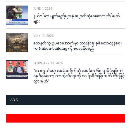
JUNE 4, 2026
နယ်စပ်က မျက်ရည်များနဲ့ ပျောက်ဆုံးနေသော အိပ်မက်
များ
MAY 19, 2026
သေနတ်ကို ဥပဒေအောက်မှာ ထားနိုင်မှ ခုခံတော်လှန်ရေး
က Nation-building ကို စတင်နိုင်မည်
FEBRUARY 19, 2026
“ကာကွယ်ရေး အသုံးစရိတ်ကို အရင်က ၆၅ ရာခိုင်နှုန်းက
နေ ဒီနှစ်တော့ ကာကွယ်ရေးကို ၈၀ ရာခိုင်နှုန်းအထိ တိုးမြှင့်
သွားမယ်”
ADS