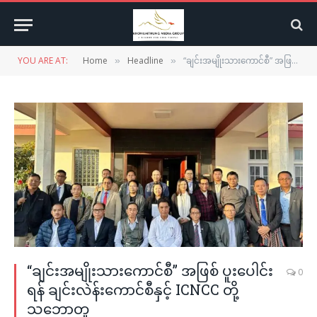
YOU ARE AT:
Home
Headline
“ချင်းအမျိုးသားကောင်စီ” အဖြစ် ပူးပေါင်းရန် ချင်းလဲန်းကောင်စီနှင့် ICNCC တို့ သဘောတူ
»
»
“ချင်းအမျိုးသားကောင်စီ” အဖြစ် ပူးပေါင်း
0
ရန် ချင်းလဲန်းကောင်စီနှင့် ICNCC တို့
သဘောတူ