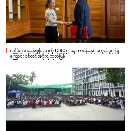
ဒေါ်အောင်ဆန်းစုကြည်ကို ICRC ဌာနေ တာဝန်ခံနှင့် တွေ့ဆုံခွင့် ပြု
ကြောင်း စစ်တပ်အစိုးရ ထုတ်ပြန်