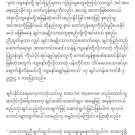
“ခုက ကျနော်တို့ ချင်းပြည်မှာက ကွဲပြားမှုတွေကြောင့်သာလျှင် အင်အား
မစုစည်းနိုင်ဘူး တော်လှန်ရေးကိုလည်း အဟန့် အတားဖြစ်စေတယ်
အခုလိုကျနော်တို့အမြန်ဆုံးပေါင်းစည်းနိုင်ခြင်းအားဖြင့် စုစည်းမှု
အင်အားကိုပြနိုင်မယ် ထိုနည်းတူ စွာပဲ တော်လှန်ရေးကိုပံ့ပိုးမှုပိုပေးနိုင်
မယ် မဖြစ်မနေ ချင်းအမျိုးသားတွေစုစည်းဖို့လိုအပ်တယ် စုစည်း
ညီညွတ်မှသာ လျှင် ချင်းအမျိုးသားတည်ဆောက်ရေး၊ ချင်းပြည်တည်
ဆောက်ရေးမှာ အားကောင်းမောင်းသန်နဲ့ ကျနော်တို့လိုလားတဲ့ ကိုယ်ပိုင်
ပြဌာန်းခွင့် ကိုယ်ပိုင်အုပ်ချုပ်ခွင့်တွေကို ကောင်းမွန်စွာဖော်ဆောင်နိုင်မှာ
ဖြစ်တဲ့အတွက် ကျနော်တို့လိုလားတဲ့ ပန်းတိုင်ဟာ သိပ်မဝေးသေးခင်မှာ
ရောက်ရှိလိမ့်မယ်လို့ ကျနော်မျှော်မှန်းတယ်” ဟု ချင်းလဲန်းကောင်စီ ဒု
ဥက္ကဌ ၁ ကပြောသည်။
ချင်းနိုင်ငံရေးလေ့လာသုံးသပ်သူ India for Myanmar တည်ထောင်သူ
ဆလိုင်းဒိုခါရ်ကတော့ ချင်းခေါင်းဆောင်များ အနေဖြင့် အမှန်တကယ်
စည်းလုံးချင်သည့်လိုလားချက်ဖြင့် ဆောင်ရွက်ခြင်းဖြစ်ပါက ရလာဒ်
ကောင်းများထွက်ပေါ် လာမည်ဟု မျှော်လင့်ကြောင်း ပြောဆိုသည်။
“ သဘောတူညီချက်ထွက်လာတဲ့ ဆွေးနွေးမှုနောက်ကွယ်က ဘာတွေရှိ