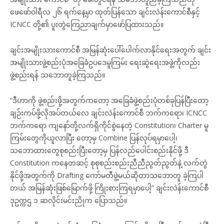
ဖေဖော်ဝါရီလ ၂၆ ရက်နေ့မှာ ထုတ်ပြန်သော ချင်းလဲန်းကောင်စီနှင့်
ICNCC တို့၏ ပူးတွဲကြေညာချက်မှာဖော်ပြထားသည်။
ချင်းအမျိုးသားကောင်စီ အမြန်ဆုံးပေါ်ပေါက်လာနိုင်ရေးအတွက် ချင်း
အမျိုးသားဖွဲ့စည်းပုံအခြေခံဥပဒေမူကြမ်း ရေးဆွဲရေးအဖွဲ့ကိုလည်း
ဖွဲ့စည်းရန် သဘောတူခဲ့ကြသည်။
“ဒီဟာကို ဖွဲ့စည်းဖို့အတွက်ကတော့ အခြေခံဖွဲ့စည်းပုံတစ်ခုပြန်ပြီးတော့
ချဉ်းကပ်ဖို့လိုအပ်တယ်လေ ချင်းလဲန်းကောင်စီ ဘက်ကရော၊ ICNCC
ဘက်ကရော ကျနော်တို့လက်ရှိကိုင်စွဲနေတဲ့ Constitution၊ Charter မူ
ကြမ်းတွေကိုယူလာပြီး တော့မှ Combine ပြန်လုပ်ရမှာပေါ့၊
သဘောထားတွေစုစည်းပြီးတော့မှ ပြန်လည်ပေါင်းစည်းနိုင်ဖို့ ဒီ
Constitution ကနေတဆင့် စုစုစည်းစည်းညီညီညွတ်ညွတ်နဲ့ လက်တွဲ
နိုင်ဖို့အတွက်ကို Drafting ကော်မတီဖွဲ့မယ်ဆိုတာသဘောတူ ခဲ့ကြပါ
တယ် အမြန်ဆုံးဖြစ်မြောက်ဖို့ ကြိုးစားကြရမှာပေါ့” ချင်းလဲန်းကောင်စီ
ဒုဥက္ကဌ ၁ ဆလိုင်းမင်းညိုက ပြောသည်။