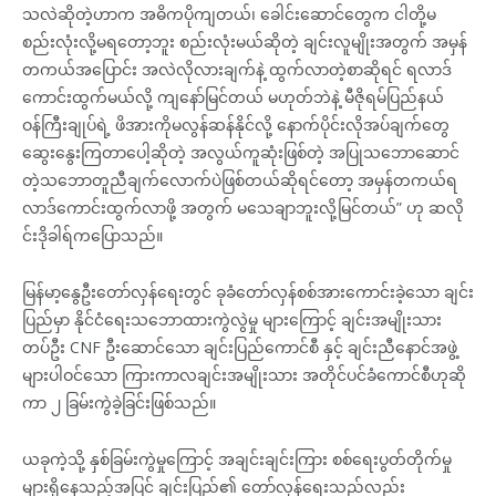
သလဲဆိုတဲ့ဟာက အဓိကပိုကျတယ်၊ ခေါင်းဆောင်တွေက ငါတို့မ
စည်းလုံးလို့မရတော့ဘူး စည်းလုံးမယ်ဆိုတဲ့ ချင်းလူမျိုးအတွက် အမှန်
တကယ်အပြောင်း အလဲလိုလားချက်နဲ့ ထွက်လာတဲ့စာဆိုရင် ရလာဒ်
ကောင်းထွက်မယ်လို့ ကျနော်မြင်တယ် မဟုတ်ဘဲနဲ့ မီဇိုရမ်ပြည်နယ်
ဝန်ကြီးချုပ်ရဲ့ ဖိအားကိုမလွန်ဆန်နိုင်လို့ နောက်ပိုင်းလိုအပ်ချက်တွေ
ဆွေးနွေးကြတာပေါ့ဆိုတဲ့ အလွယ်ကူဆုံးဖြစ်တဲ့ အပြုသဘောဆောင်
တဲ့သဘောတူညီချက်လောက်ပဲဖြစ်တယ်ဆိုရင်တော့ အမှန်တကယ်ရ
လာဒ်ကောင်းထွက်လာဖို့ အတွက် မသေချာဘူးလို့မြင်တယ်” ဟု ဆလို
င်းဒိုခါရ်ကပြောသည်။
မြန်မာ့နွေဦးတော်လှန်ရေးတွင် ခုခံတော်လှန်စစ်အားကောင်းခဲ့သော ချင်း
ပြည်မှာ နိုင်ငံရေးသဘောထားကွဲလွဲမှု များကြောင့် ချင်းအမျိုးသား
တပ်ဦး CNF ဦးဆောင်သော ချင်းပြည်ကောင်စီ နှင့် ချင်းညီနောင်အဖွဲ့
များပါဝင်သော ကြားကာလချင်းအမျိုးသား အတိုင်ပင်ခံကောင်စီဟုဆို
ကာ ၂ ခြမ်းကွဲခဲ့ခြင်းဖြစ်သည်။
ယခုကဲ့သို့ နှစ်ခြမ်းကွဲမှုကြောင့် အချင်းချင်းကြား စစ်ရေးပွတ်တိုက်မှု
များရှိနေသည့်အပြင် ချင်းပြည်၏ တော်လှန်ရေးသည်လည်း