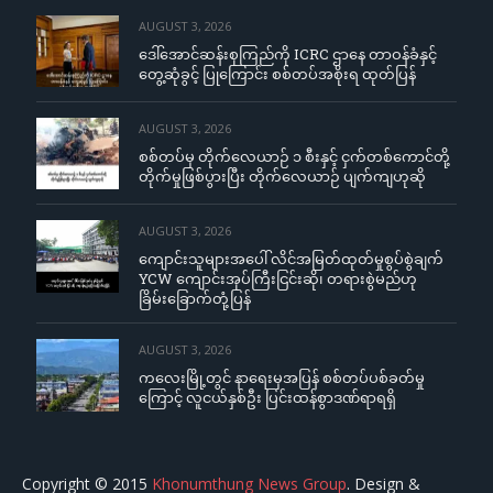
AUGUST 3, 2026
ဒေါ်အောင်ဆန်းစုကြည်ကို ICRC ဌာနေ တာဝန်ခံနှင့်
တွေ့ဆုံခွင့် ပြုကြောင်း စစ်တပ်အစိုးရ ထုတ်ပြန်
AUGUST 3, 2026
စစ်တပ်မှ တိုက်လေယာဉ် ၁ စီးနှင့် ငှက်တစ်ကောင်တို့
တိုက်မှုဖြစ်ပွားပြီး တိုက်လေယာဉ် ပျက်ကျဟုဆို
AUGUST 3, 2026
ကျောင်းသူများအပေါ် လိင်အမြတ်ထုတ်မှုစွပ်စွဲချက်
YCW ကျောင်းအုပ်ကြီးငြင်းဆို၊ တရားစွဲမည်ဟု
ခြိမ်းခြောက်တုံ့ပြန်
AUGUST 3, 2026
ကလေးမြို့တွင် နာရေးမှအပြန် စစ်တပ်ပစ်ခတ်မှု
ကြောင့် လူငယ်နှစ်ဦး ပြင်းထန်စွာဒဏ်ရာရရှိ
Copyright © 2015
Khonumthung News Group
. Design &