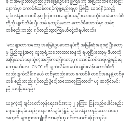
ချင်းအမျိုးသားဖွဲ့စည်းပုံအခြေခံဥပဒေမူကြမ်းကို အပြီးသတ်ရေးဆွဲပြီး
နောက်မှာ ကောင်စီသစ်တရပ်ကိုဖွဲ့စည်းရမှာ ဖြစ်ပြီး ယခင်ရှိခဲ့သည့်
ချင်းလဲန်းကောင်စီ နှင့် ကြားကာလချင်းအမျိုးသားအတိုင်ပင်ခံကောင်စီ
တို့ကို ဖျက်သိမ်းပြီး တစ် ခုတည်းသော ကောင်စီအောက်မှာ တစ်စု
တစ်စည်းတည်း ရပ်တည်သွားကြမယ်လို့သိရပါတယ်။
“သေချာတာကတော့ အခြေခံဥပဒေတရပ်ကို အမြန်ဆုံးရေးဆွဲပြီးတော့
မှ ပြည်သူနဲ့အတူ လူထုရဲ့သဘောထားဆန္ဒကို ရယူပြီးတော့မှ ဒီဟာကို
အပြီးသတ်ရေးဆွဲတဲ့အချိန်ကစပြီးတော့မှ ကောင်စီသစ်တရပ်ဖွဲ့စည်းရ
တော့မယ်လေ ICNCC ကို ဖျက်သိမ်းရမယ်၊ ချင်းလဲန်းကောင်စီကို
လည်းဖျက်သိမ်းရမယ် တစ်ခုတည်းသော ကောင်စီ တရပ်အနေနဲ့ တစ်စု
တစ် စည်းတည်းရပ်တည်ဖို့ပေါ့သဘောတူကြတာပါ” ဟု ဆလိုင်းမင်း
ညိုကပြောသည်။
ယခုကဲ့သို့ ချင်းတော်လှန်ရေးအင်အားစု ၂ ခုကြား ပြန်လည်ပေါင်းစည်း
ရေးခြေလှမ်းသည် အနာဂတ်ချင်းပြည် ချင်းလဲန်း တည်ဆောက်ရေး
အတွက် များစွာအကျိုးရှိလာမည်ဟု ၎င်းကဆက်ပြောသည်။