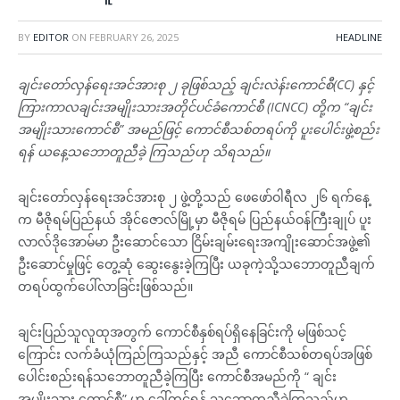
BY
EDITOR
ON
FEBRUARY 26, 2025
HEADLINE
ချင်းတော်လှန်ရေးအင်အားစု ၂ ခုဖြစ်သည့် ချင်းလဲန်းကောင်စီ(CC) နှင့်
ကြားကာလချင်းအမျိုးသားအတိုင်ပင်ခံကောင်စီ (ICNCC) တို့က “ချင်း
အမျိုးသားကောင်စီ” အမည်ဖြင့် ကောင်စီသစ်တရပ်ကို ပူးပေါင်းဖွဲ့စည်း
ရန် ယနေ့သဘောတူညီခဲ့ ကြသည်ဟု သိရသည်။
ချင်းတော်လှန်ရေးအင်အားစု ၂ ဖွဲ့တို့သည် ဖေဖော်ဝါရီလ ၂၆ ရက်နေ့
က မီဇိုရမ်ပြည်နယ် အိုင်ဇောလ်မြို့မှာ မီဇိုရမ် ပြည်နယ်ဝန်ကြီးချုပ် ပူး
လာလ်ဒိုအောမ်မာ ဦးဆောင်သော ငြိမ်းချမ်းရေးအကျိုးဆောင်အဖွဲ့၏
ဦးဆောင်မှုဖြင့် တွေ့ဆုံ ဆွေးနွေးခဲ့ကြပြီး ယခုကဲ့သို့သဘောတူညီချက်
တရပ်ထွက်ပေါ်လာခြင်းဖြစ်သည်။
ချင်းပြည်သူလူထုအတွက် ကောင်စီနှစ်ရပ်ရှိနေခြင်းကို မဖြစ်သင့်
ကြောင်း လက်ခံယုံကြည်ကြသည်နှင့် အညီ ကောင်စီသစ်တရပ်အဖြစ်
ပေါင်းစည်းရန်သဘောတူညီခဲ့ကြပြီး ကောင်စီအမည်ကို “ ချင်း
အမျိုးသား ကောင်စီ” ဟု ခေါ်တွင်ရန် သဘောတူညီခဲ့ကြသည်ဟု