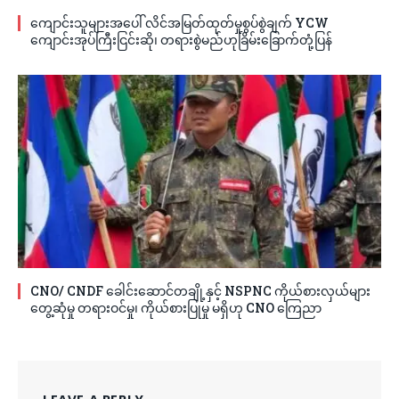
ကျောင်းသူများအပေါ် လိင်အမြတ်ထုတ်မှုစွပ်စွဲချက် YCW
ကျောင်းအုပ်ကြီးငြင်းဆို၊ တရားစွဲမည်ဟုခြိမ်းခြောက်တုံ့ပြန်
CNO/ CNDF ခေါင်းဆောင်တချို့နှင့် NSPNC ကိုယ်စားလှယ်များ
တွေ့ဆုံမှု တရားဝင်မှု၊ ကိုယ်စားပြုမှု မရှိဟု CNO ကြေညာ
LEAVE A REPLY