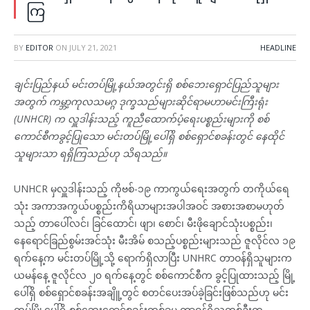
ကြ
BY
EDITOR
ON
JULY 21, 2021
HEADLINE
ချင်းပြည်နယ် မင်းတပ်မြို့နယ်အတွင်းရှိ စစ်ဘေးရှောင်ပြည်သူများ
အတွက် ကမ္ဘာ့ကုလသမဂ္ဂ ဒုက္ခသည်များဆိုင်ရာမဟာမင်းကြီးရုံး
(UNHCR) က လှူဒါန်းသည့် ကူညီထောက်ပံ့ရေးပစ္စည်းများကို စစ်
ကောင်စီကခွင့်ပြုသော မင်းတပ်မြို့ပေါ်ရှိ စစ်ရှောင်စခန်းတွင် နေထိုင်
သူများသာ ရရှိကြသည်ဟု သိရသည်။
UNHCR မှလှူဒါန်းသည့် ကိုဗစ်-၁၉ ကာကွယ်ရေးအတွက် တကိုယ်ရေ
သုံး အကာအကွယ်ပစ္စည်းကိရိယာများအပါအဝင် အစားအစာမဟုတ်
သည့် တာပေါ်လင်၊ ခြင်ထောင်၊ ဖျာ၊ စောင်၊ မီးဖိုချောင်သုံးပစ္စည်း၊
နေရောင်ခြည်စွမ်းအင်သုံး မီးအိမ် စသည့်ပစ္စည်းများသည် ဇူလိုင်လ ၁၉
ရက်နေ့က မင်းတပ်မြို့သို့ ရောက်ရှိလာပြီး UNHRC တာဝန်ရှိသူများက
ယမန်နေ့ ဇူလိုင်လ ၂၀ ရက်နေ့တွင် စစ်ကောင်စီက ခွင့်ပြုထားသည့် မြို့
ပေါ်ရှိ စစ်ရှောင်စခန်းအချိူ့တွင် စတင်ပေးအပ်ခဲ့ခြင်းဖြစ်သည်ဟု မင်း
တပ်မြို့ပေါ်ရှိ စစ်ဘေးရှောင်စခန်းတစ်ခုမှ တာဝန်ရှိသူတစ်ဦးက