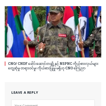
CNO/ CNDF ခေါင်းဆောင်တချို့နှင့် NSPNC ကိုယ်စားလှယ်များ
တွေ့ဆုံမှု တရားဝင်မှု၊ ကိုယ်စားပြုမှု မရှိဟု CNO ကြေညာ
LEAVE A REPLY