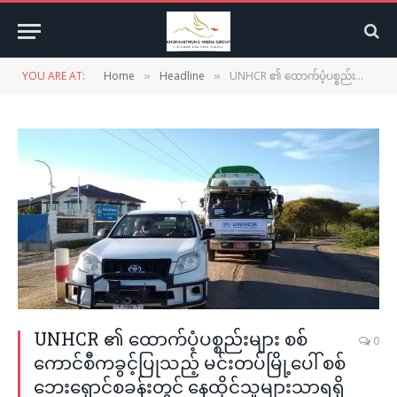
YOU ARE AT:
Home
Headline
UNHCR ၏ ထောက်ပံ့ပစ္စည်းများ စစ်ကောင်စီကခွင့်ပြုသည့် မင်းတပ်မြို့ပေါ် စစ်ဘေးရှောင်စခန်းတွင် နေထိုင်သူများသာရရှိကြ
»
»
UNHCR ၏ ထောက်ပံ့ပစ္စည်းများ စစ်
0
ကောင်စီကခွင့်ပြုသည့် မင်းတပ်မြို့ပေါ် စစ်
ဘေးရှောင်စခန်းတွင် နေထိုင်သူများသာရရှိ