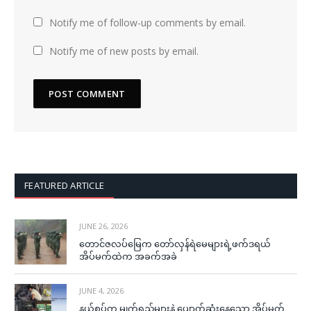
Notify me of follow-up comments by email.
Notify me of new posts by email.
FEATURED ARTICLE
JUNE 26, 2026
တောင်ဇလပ်မြေက တော်လှန်ရဲမေများရဲ့ဖက်ဒရယ်
အိပ်မက်ထဲက အခက်အခဲ
JUNE 4, 2026
နယ်စပ်က မျက်ရည်များနဲ့ ပျောက်ဆုံးနေသော အိပ်မက်