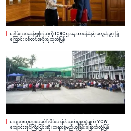
ဒေါ်အောင်ဆန်းစုကြည်ကို ICRC ဌာနေ တာဝန်ခံနှင့် တွေ့ဆုံခွင့် ပြု
ကြောင်း စစ်တပ်အစိုးရ ထုတ်ပြန်
ကျောင်းသူများအပေါ် လိင်အမြတ်ထုတ်မှုစွပ်စွဲချက် YCW
ကျောင်းအုပ်ကြီးငြင်းဆို၊ တရားစွဲမည်ဟုခြိမ်းခြောက်တုံ့ပြန်