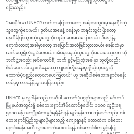
ပြောသည်။
“အစပိုင်းမှာ UNHCR ဘက်ကပြောတာတော့ စခန်းအတွင်းမှာနေထိုင်တဲ့
သူတွေကိုပေးမယ်။ ဒုတိယအနေနဲ့ စခန်းမှာ စာရင်းသွင်းပြီးတော့
နေအိမ်ပြန်သွားတဲ့သူတွေကိုလည်း ပေးမယ်ပြောတယ်။ ဒီနေ့ပြန်
ရောက်လာတဲ့အခါမှာတော့ အပြောင်းအလဲဖြစ်သွားတယ်၊ စခန်းထဲမှာ
လက်တွေ့ရှိတဲ့သူပဲပေးမယ်။ အိမ်မှာနေတဲ့သူတွေကိုမပေးတော့ဘူး။ ဟို
ဘက်ဖွဲ့အစည်း (စစ်ကောင်စီ) ဘက် ခွင့်မပြုတဲ့အခါမှာ သူတို့လည်း
စိတ်မကောင်းဘူး။ ဒီနေ့တော့ ကျနော်တို့စခန်းမှာရှိတဲ့သူတွေကို
ထောက်ပံ့ပစ္စည်းတွေလာပေးကြတယ်” ဟု အဆိုပါစစ်ဘေးရှောင်စခန်း
တစ်ခုမှ တာဝန်ရှိသူကပြောသည်။
UNHCR မှ လှူဒါန်းသည့် အဆိုပါ ထောက်ပံ့ပစ္စည်းများသည် မင်းတပ်
မြို့နယ်အတွင်းရှိ စစ်ဘေးရှောင်အိမ်ထောင်စုပေါင်း ၁၀၀၀ လူဦးရေ
၅၀၀၀ ခန့် အကျိူးခံစားခွင့်ရရှိနိုင်ရန် ရည်မှန်းထားကြသော်လည်း စစ်
ဘေးရှောင်ပြည်သူများပိုများသည့် ကျေးရွာနှင့် တောထဲက စစ်ဘေး
ရှောင်စခန်းအထိ သွားရောက်ပေးအပ်ရန် စစ်ကောင်စီက ခွင့်မပြု