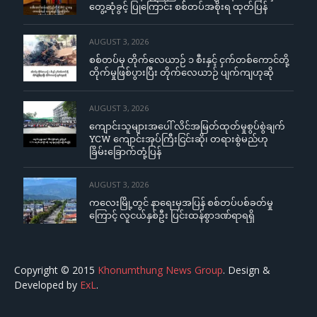
တွေ့ဆုံခွင့် ပြုကြောင်း စစ်တပ်အစိုးရ ထုတ်ပြန်
AUGUST 3, 2026
စစ်တပ်မှ တိုက်လေယာဉ် ၁ စီးနှင့် ငှက်တစ်ကောင်တို့
တိုက်မှုဖြစ်ပွားပြီး တိုက်လေယာဉ် ပျက်ကျဟုဆို
AUGUST 3, 2026
ကျောင်းသူများအပေါ် လိင်အမြတ်ထုတ်မှုစွပ်စွဲချက်
YCW ကျောင်းအုပ်ကြီးငြင်းဆို၊ တရားစွဲမည်ဟု
ခြိမ်းခြောက်တုံ့ပြန်
AUGUST 3, 2026
ကလေးမြို့တွင် နာရေးမှအပြန် စစ်တပ်ပစ်ခတ်မှု
ကြောင့် လူငယ်နှစ်ဦး ပြင်းထန်စွာဒဏ်ရာရရှိ
Copyright © 2015
Khonumthung News Group
. Design &
Developed by
ExL
.