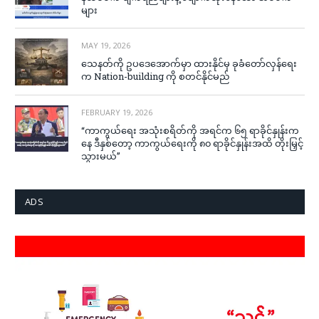
များ
MAY 19, 2026
သေနတ်ကို ဥပဒေအောက်မှာ ထားနိုင်မှ ခုခံတော်လှန်ရေး
က Nation-building ကို စတင်နိုင်မည်
FEBRUARY 19, 2026
“ကာကွယ်ရေး အသုံးစရိတ်ကို အရင်က ၆၅ ရာခိုင်နှုန်းက
နေ ဒီနှစ်တော့ ကာကွယ်ရေးကို ၈၀ ရာခိုင်နှုန်းအထိ တိုးမြှင့်
သွားမယ်”
ADS