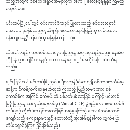
သည့်အတွက် စစ်ဘေးရှောင်အများစုက အကျိူးခံစားခွင့်ရရှိနိုင်ကြမည်
မဟုတ်ပေ။
မင်းတပ်မြို့ပေါ်တွင် စစ်ကောင်စီကခွင့်ပြုထားသည့် စစ်ဘေးရှောင်
စခန်း ၁၀ ခုခန့်ရှိသည်ဟုသိရပြီး စစ်ဘေးရှောင်ပြည်သူ တစ်ထောင်
ဝန်းကျင်ခန့်ရှိကြမည်ဟု ခန့်မှန်းကြသည်။
သို့သော်လည်း ယင်းစစ်ဘေးရှောင်ပြည်သူအများစုသည်လည်း နေအိမ်
သို့ပြန်သွားကြပြီး အနည်းစုသာ စခန်းများတွင်နေထိုင်ကြောင်း သိရ
သည်။
ချင်းပြည်နယ် မင်းတပ်မြို့တွင် ဧပြီလကုန်ပိုင်းကစ၍ စစ်အာဏာသိမ်းမှု
ဆန့်ကျင်ကန့်ကွက်ဆန္ဒဖော်ထုတ်ကြသည့် ပြည်သူများအား စစ်
ကောင်စီက အကြမ်းဖက်ဖမ်းဆီးပစ်ခတ်မှုရှိလာခြင်းကြောင့် မင်းတပ်
မြ်ို့ ပြည်သူ့ကာကွယ်ရေးတပ်ဖွဲ့ (Mindat-CDF) ဖွဲ့စည်းကာ စစ်ကောင်စီ
တပ်ဖွဲ့နှင့် တိုက်ပွဲအပြင်းအထန်ဖြစ်ပွားခဲ့မှုကြောင့် ဒေသခံတစ်သောင်း
ကျော်သည် ကျေးရွာများနှင့် တောထဲသို့ အိုးအိမ်စွန်ခွါကာ ထွက်ပြေး
တိမ်းရှောင်ခဲ့ကြရခြင်းဖြစ်သည်။