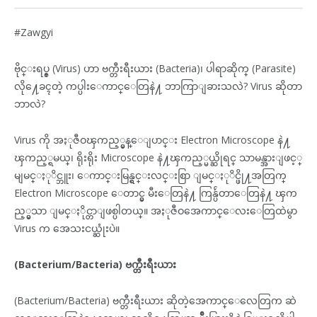
#Zawgyi
ဗိုင္းရပ္စ္ (Virus) ဟာ ဗက္တီးရီးယား (Bacteria)၊ ပါရာဆိုက္ (Parasite)
လို႔ေခၚတဲ့ ကပ္ပါးေကာင္ေတြနဲ႔ ဘာကြာျခားသလဲ? Virus ဆိုတာ
ဘာလဲ?
Virus ကို အႏုဇီဝၾကည့္မွန္ေျပာင္း Electron Microscope နဲ႔
ၾကည့္ရမယ္၊ ရိုးရိုး Microscope နဲ႔ၾကည့္မယ္ဆိုရင္ သာမန္အားျဖင့္
မျမင္ႏုိင္ဘူး၊ ေကာင္းမြန္ရွင္းလင္းစြာ ျမင္ႏုိင္ဖို႔အတြက္
Electron Microscope ေတာင္မွ မီးေတြနဲ႔ ကြန္ပ်ဴတာေတြနဲ႔ ၾက
ည့္မွသာ ျမင္ႏိုင္တာျဖစ္ပါတယ္။ အႏုဇီဝအေကာင္ေလးေတြထဲမွာ
Virus က အေသးငယ္ဆုံးပဲ။
(Bacterium/Bacteria) ဗက္တီးရီးယား
(Bacterium/Bacteria) ဗက္တီးရီးယား ဆိုတဲ့အေကာင္ေလေတြက ဆဲ