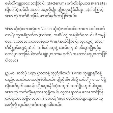
မော်လီကျူးလေးသာဖြစ်ပြီး (Bacterium) ဗက်တီးရီးယား၊ (Parasite)
လို့ခေါ်တဲ့ကပ်ပါးကောင် တွေလိုမျိုး မျိုးမပွားနိုင်ပါဘူး၊ အဲ့ဒါကြောင့်
Virus ကို သက်ရှိအဖြစ် မသတ်မှတ်တာဖြစ်တယ်။
Virus ဆိုတဲ့စကားလုံးက Varion ဆိုတဲ့လက်တင်စကားက ဆင်းသက်
လာပြီး သူ့အဓိပ္ပာယ်က (Poison) အဆိပ်လို့ အဓိပ္ပါယ်ရတယ်။ ဒီအမှုန်
လေး သေးသေးလေးတစ်ခုက Virus/အဆိပ်ဖြစ်ပြီး လူတွေရဲ့ ဆဲလ်၊
တိရိစ္ဆာန်တွေရဲ့ဆဲလ်၊ သစ်ပင်တွေရဲ့ ဆဲလ်တွေထဲ ဝင်သွားပြီးရင်မှ
စတင်ပွားတာဖြစ်ပါတယ်၊ မျိုးပွားတာမဟုတ်ပဲ အကောင်ရေပွားတာဖြစ်
ပါတယ်။
(ဥပမာ- ဓာတ်ပုံ Copy ပွားတာနဲ့ တူညီပါတယ်)။ Virus ကိုမျိုးရိုဗီဇနဲ့
တည်ဆောက်ထားတာဖြစ်ပါတယ်။ မျိုးရိုးဗီဇပါလို့ တစ်ချို့က သက်ရှိ
လို့သတ်မှတ်ပေမယ့်၊ မျိုးမပွားနိုင်တဲ့အတွက် သက်ရှိမဟုတ်ပါဘူး။
Virus ကို သတ်လို့မရတာတွေရှိတယ်၊ လူထဲရောက်မှ သေအောင်ပြန်
လုပ်ရတာတွေရှိပါတယ်။ ဒါပေမယ့် Virus တော်တော်များများက သူ
အလိုလို ကွယ်ပျောက်တာများပါတယ်။