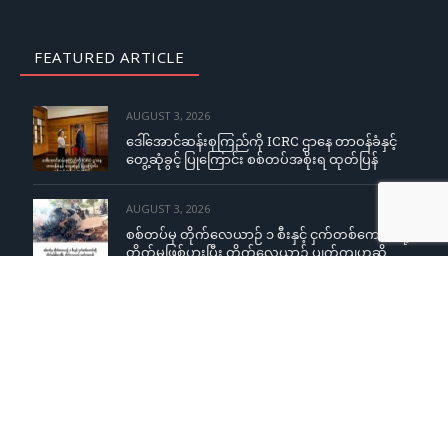
FEATURED ARTICLE
AUGUST 3, 2026
ဒေါ်အောင်ဆန်းစုကြည်ကို ICRC ဌာနေ တာဝန်ခံနှင့်
တွေ့ဆုံခွင့် ပြုကြောင်း စစ်တပ်အစိုးရ ထုတ်ပြန်
AUGUST 3, 2026
စစ်တပ်မှ တိုက်လေယာဉ် ၁ စီးနှင့် ငှက်တစ်ကောင်တို့
တိုက်မှုဖြစ်ပွားပြီး တိုက်လေယာဉ် ပျက်ကျဟုဆို
AUGUST 3, 2026
ကျောင်းသူများအပေါ် လိင်အမြတ်ထုတ်မှုစွပ်စွဲချက်
YCW ကျောင်းအုပ်ကြီးငြင်းဆို၊ တရားစွဲမည်ဟု
ခြိမ်းခြောက်တုံ့ပြန်
AUGUST 3, 2026
ကလေးမြို့တွင် နာရေးမှအပြန် စစ်တပ်ပစ်ခတ်မှု