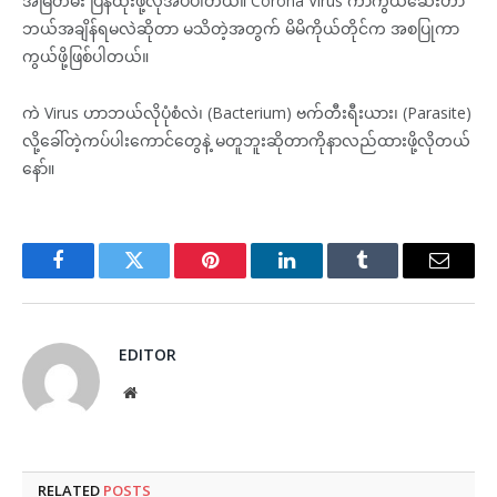
အမြဲတမ်း ပြန်ထိုးဖို့လိုအပ်ပါတယ်။ Corona Virus ကာကွယ်ဆေးဟာ
ဘယ်အချိန်ရမလဲဆိုတာ မသိတဲ့အတွက် မိမိကိုယ်တိုင်က အစပြုကာ
ကွယ်ဖို့ဖြစ်ပါတယ်။
ကဲ Virus ဟာဘယ်လိုပုံစံလဲ၊ (Bacterium) ဗက်တီးရီးယား၊ (Parasite)
လို့ခေါ်တဲ့ကပ်ပါးကောင်တွေနဲ့ မတူဘူးဆိုတာကိုနာလည်ထားဖို့လိုတယ်
နော်။
Facebook
Twitter
Pinterest
LinkedIn
Tumblr
Email
EDITOR
Website
RELATED
POSTS