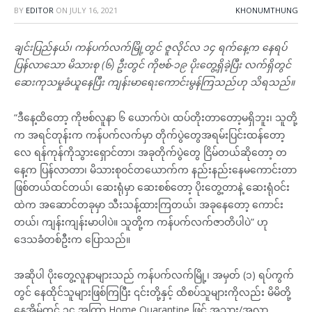
BY
EDITOR
ON
JULY 16, 2021
KHONUMTHUNG
ချင်းပြည်နယ်၊ ကန်ပက်လက်မြို့တွင် ဇူလိုင်လ ၁၄ ရက်နေ့က နေရပ်
ပြန်လာသော မိသားစု (၆) ဦးတွင် ကိုဗစ်-၁၉ ပိုးတွေ့ရှိခဲ့ပြီး လက်ရှိတွင်
ဆေးကုသမှုခံယူနေပြီး ကျန်းမာရေးကောင်းမွန်ကြသည်ဟု သိရသည်။
“ဒီနေ့ထိတော့ ကိုဗစ်လူနာ ၆ ယောက်ပဲ၊ ထပ်တိုးတာတော့မရှိဘူး၊ သူတို့
က အရင်တုန်းက ကန်ပက်လက်မှာ တိုက်ပွဲတွေအရမ်းပြင်းထန်တော့
လေ ရန်ကုန်ကိုသွားရှောင်တာ၊ အခုတိုက်ပွဲတွေ ငြိမ်တယ်ဆိုတော့ တ
နေ့က ပြန်လာတာ၊ မိသားစုဝင်တယောက်က နည်းနည်းနေမကောင်းတာ
ဖြစ်တယ်ထင်တယ်၊ ဆေးရုံမှာ ဆေးစစ်တော့ ပိုးတွေ့တာနဲ့ ဆေးရုံဝင်း
ထဲက အဆောင်တခုမှာ သီးသန့်ထားကြတယ်၊ အခုနေတော့ ကောင်း
တယ်၊ ကျန်းကျန်းမာပါပဲ။ သူတို့က ကန်ပက်လက်ဇာတိပါပဲ” ဟု
ဒေသခံတစ်ဦးက ပြောသည်။
အဆိုပါ ပိုးတွေ့လူနာများသည် ကန်ပက်လက်မြို့၊ အမှတ် (၁) ရပ်ကွက်
တွင် နေထိုင်သူများဖြစ်ကြပြီး ၎င်းတို့နှင့် ထိစပ်သူများကိုလည်း မိမိတို့
နေအိမ်တွင် ၁၄ အကြာ Home Quarantine ဖြင့် အသွား/အလာ