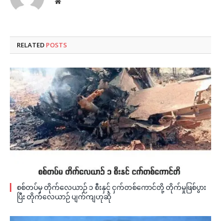
Website
RELATED
POSTS
စစ်တပ်မှ တိုက်လေယာဉ် ၁ စီးနှင့် ငှက်တစ်ကောင်တို့ တိုက်မှုဖြစ်ပွား
ပြီး တိုက်လေယာဉ် ပျက်ကျဟုဆို