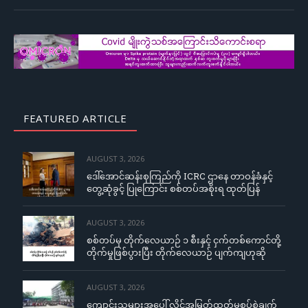
FEATURED ARTICLE
AUGUST 3, 2026
ဒေါ်အောင်ဆန်းစုကြည်ကို ICRC ဌာနေ တာဝန်ခံနှင့်
တွေ့ဆုံခွင့် ပြုကြောင်း စစ်တပ်အစိုးရ ထုတ်ပြန်
AUGUST 3, 2026
စစ်တပ်မှ တိုက်လေယာဉ် ၁ စီးနှင့် ငှက်တစ်ကောင်တို့
တိုက်မှုဖြစ်ပွားပြီး တိုက်လေယာဉ် ပျက်ကျဟုဆို
AUGUST 3, 2026
ကျောင်းသူများအပေါ် လိင်အမြတ်ထုတ်မှုစွပ်စွဲချက်