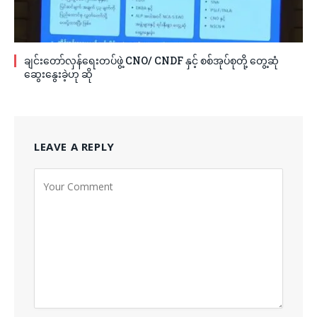
ချင်းတော်လှန်ရေးတပ်ဖွဲ့ CNO/ CNDF နှင့် စစ်အုပ်စုတို့ တွေ့ဆုံ
ဆွေးနွေးခဲ့ဟု ဆို
LEAVE A REPLY