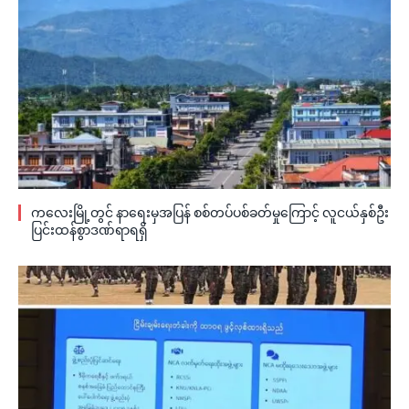
ကလေးမြို့တွင် နာရေးမှအပြန် စစ်တပ်ပစ်ခတ်မှုကြောင့် လူငယ်နှစ်ဦး
ပြင်းထန်စွာဒဏ်ရာရရှိ