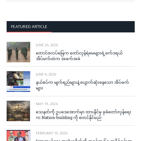
FEATURED ARTICLE
JUNE 26, 2026
တောင်ဇလပ်မြေက တော်လှန်ရဲမေများရဲ့ဖက်ဒရယ်
အိပ်မက်ထဲက အခက်အခဲ
JUNE 4, 2026
နယ်စပ်က မျက်ရည်များနဲ့ ပျောက်ဆုံးနေသော အိပ်မက်
များ
MAY 19, 2026
သေနတ်ကို ဥပဒေအောက်မှာ ထားနိုင်မှ ခုခံတော်လှန်ရေး
က Nation-building ကို စတင်နိုင်မည်
FEBRUARY 19, 2026
“ကာကွယ်ရေး အသုံးစရိတ်ကို အရင်က ၆၅ ရာခိုင်နှုန်းက