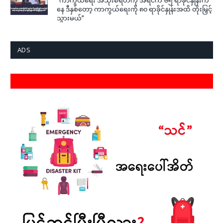
နေ ဒီနှစ်တော့ ကာကွယ်ရေးကို ၈၀ ရာခိုင်နှုန်းအထိ တိုးမြှင့်
သွားမယ်”
ADS