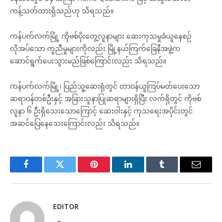
ကန့်သတ်ထားရှိသည်ဟု သိရသည်။
ကန်ပက်လက်မြို့ ကိုဗစ်ပိုးတွေ့လူနာများ ဆေးကုသမှုခံယူနေစဉ်
လိုအပ်သော ကူညီမှုများကိုလည်း မြို့နယ်ကြက်ခြေနီအဖွဲ့က
ဆောင်ရွက်ပေးသွားမည်ဖြစ်ကြောင်းလည်း သိရသည်။
ကန်ပက်လက်မြို့၊ ပြည်သူ့ဆေးရုံတွင် တာဝန်ယူကြပ်မတ်ပေးသော
ဆရာဝန်တစ်ဦးနှင့် အခြားသူနာပြုဆရာများရှိပြီး လက်ရှိတွင် ကိုဗစ်
လူနာ ၆ ဦးရှိသေးသောကြောင့် ဆေးဝါးနှင့် ကုသရေးအပိုင်းတွင်
အဆင်ပြေနေသေးကြောင်းလည်း သိရသည်။
Facebook
Twitter
Pinterest
LinkedIn
Tumblr
Email
EDITOR