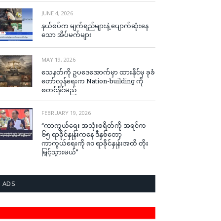
JUNE 4, 2026
နယ်စပ်က မျက်ရည်များနဲ့ ပျောက်ဆုံးနေ
သော အိပ်မက်များ
MAY 19, 2026
သေနတ်ကို ဥပဒေအောက်မှာ ထားနိုင်မှ ခုခံ
တော်လှန်ရေးက Nation-building ကို
စတင်နိုင်မည်
FEBRUARY 19, 2026
“ကာကွယ်ရေး အသုံးစရိတ်ကို အရင်က
၆၅ ရာခိုင်နှုန်းကနေ ဒီနှစ်တော့
ကာကွယ်ရေးကို ၈၀ ရာခိုင်နှုန်းအထိ တိုး
မြှင့်သွားမယ်”
ADS