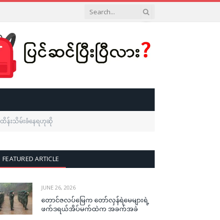
ိန်းသိမ်းခံနေရဟုဆို
FEATURED ARTICLE
JUNE 26, 2026
တောင်ဇလပ်မြေက တော်လှန်ရဲမေများရဲ့
ဖက်ဒရယ်အိပ်မက်ထဲက အခက်အခဲ