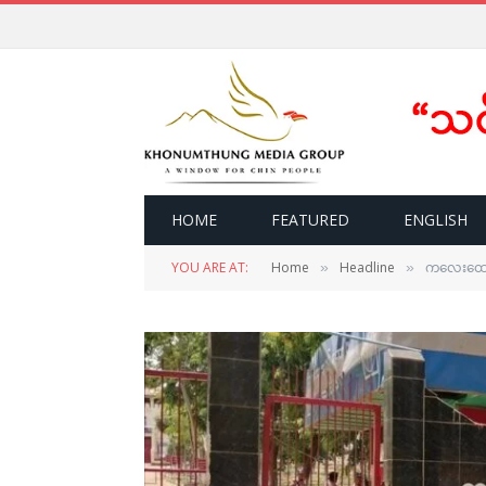
HOME
FEATURED
ENGLISH
YOU ARE AT:
Home
Headline
ကလေးထောင်
»
»