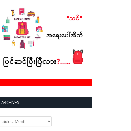
ARCHIVES
rchives