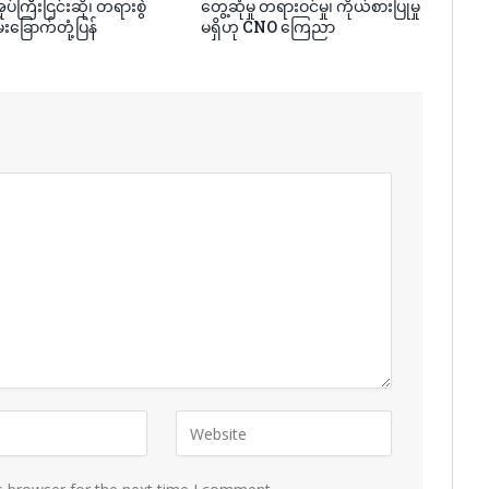
ပ်ကြီးငြင်းဆို၊ တရားစွဲ
တွေ့ဆုံမှု တရားဝင်မှု၊ ကိုယ်စားပြုမှု
်းခြောက်တုံ့ပြန်
မရှိဟု CNO ကြေညာ