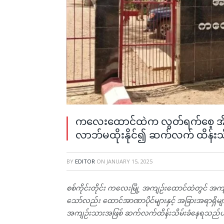
ကလေးထောင်ထဲက လွတ်ရက်စေ့ အိန္ဒိယ
လာဘ်မထိုးနိုင်၍ ဆက်လက် ထိန်းသိ
BY
EDITOR
ON
JANUARY 15, 2025
စစ်ကိုင်းတိုင်း ကလေးမြို့ အကျဉ်းထောင်ထဲတွင် အကျ
သော်လည်း ထောင်အာဏာပိုင်များနှင့် အခြားအရာရှိများက
အကျဉ်းသားအဖြစ် ဆက်လက်ထိန်းသိမ်းခံနေရသည်ဟု အ