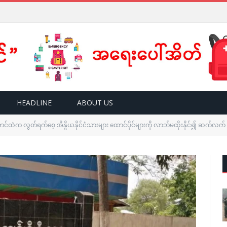
HEADLINE
ABOUT US
ထဲက လွတ်ရက်စေ့ အိန္ဒိယနိုင်ငံသားများ ထောင်ပိုင်များကို လာဘ်မထိုးနိုင်၍ ဆက်လက် ထ