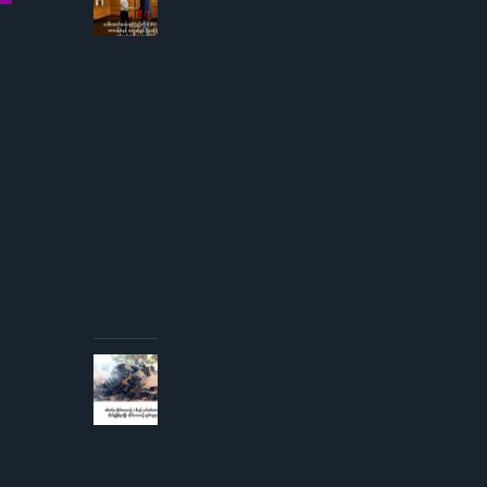
ဒေါ်
အောင်
ဆန်းစု
ကြည်
ကို
ICRC
ဌာနေ
တာဝန်ခံ
နှင့်
တွေ့ဆုံ
ခွင့် ပြု
ကြောင်း
စစ်တပ်
အစိုးရ
ထုတ်
ပြန်
AUGUST 3,
2026
စစ်တပ်မှ
တိုက်လေယာဉ်
၁ စီးနှင့် ငှက်
တစ်ကောင်တို့