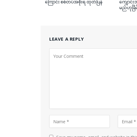
ကြောင်း စစ်တပ်အစိုးရ ထုတ်ပြန်
ကျောင်းအု
မည်ဟုခြိမ
LEAVE A REPLY