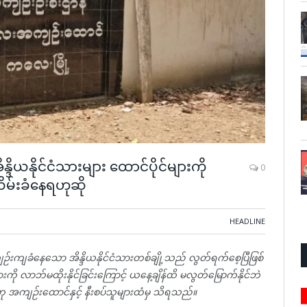
နိုင်ငံသားများ ထောင်ပိုင်များကို
0
မ်းခံနေရဟုဆို
HEADLINE
ဉ်းကျခံနေသော အိန္ဒိယနိုင်ငံသားတစ်ချို့သည် လွတ်ရက်စေ့ပြီဖြစ်
ို လာဘ်မထိုးနိုင်ခြင်းကြောင့် ယနေ့ချိန်ထိ မလွတ်မြောက်နိုင်ဘဲ
ကျဉ်းထောင်နှင့် နီးစပ်သူများထံမှ သိရသည်။