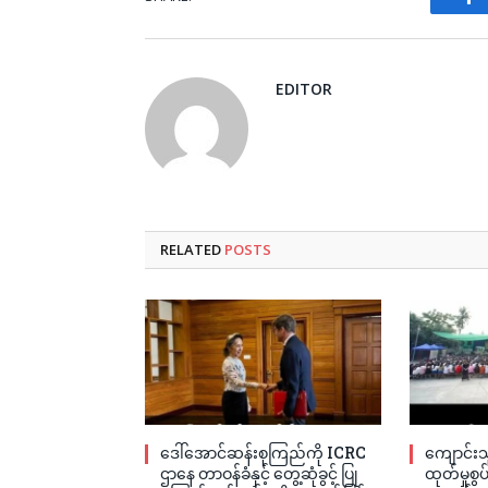
Fa
EDITOR
RELATED
POSTS
ဒေါ်အောင်ဆန်းစုကြည်ကို ICRC
ကျောင်းသ
ဌာနေ တာဝန်ခံနှင့် တွေ့ဆုံခွင့် ပြု
ထုတ်မှုစွ