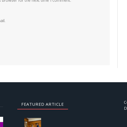
s browser for the next time I comment.
il.
C
FEATURED ARTICLE
D
AUGUST
3, 2026