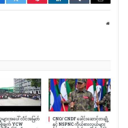
cebook
Twitter
Pinterest
LinkedIn
Tumblr
Email
Website
ူများအပေါ် လိင်အမြတ်
CNO/ CNDF ခေါင်းဆောင်တချို့
ပ်စွဲချက် YCW
နှင့် NSPNC ကိုယ်စားလှယ်များ