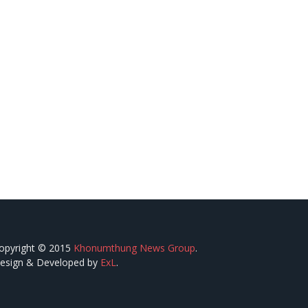
opyright © 2015
Khonumthung News Group
.
esign & Developed by
ExL
.