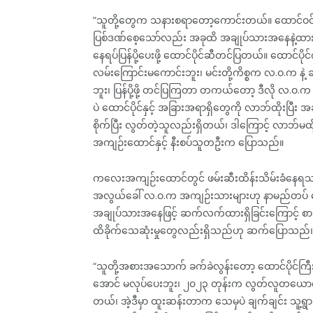
“သူတို့တွေက သနားစရာတော့ကောင်းတယ်။ ထောင်ဝင်
ပြစ်ဒဏ်စေ့သော်လည်း အခုထိ အချုပ်သားအနေနဲ့ထာ
နေရပ်ပြန်ပို့ပေးဖို့ ထောင်ပိုင်ဆီတင်ပြတယ်။ ထောင်ပ
လမ်းကြောင်းမကောင်းဘူး၊ မင်းတို့ကိစ္စက လ.ဝ.က နဲ့
ဘူး၊ ပြန်ပို့ဖို့ တင်ပြကြတာ တကယ်တော့ ဒီလို လ.ဝ
ပဲ ထောင်ပိုင်နှင့် အခြားအရာရှိတွေကို လာဘ်ထိုးပြီး အခ
စိုက်ပြီး လွတ်တဲ့သူလည်းရှိတယ်၊ ဒါကြောင့် လာဘ်မ
အကျဉ်းထောင်နှင့် နီးစပ်သူတဦးက ပြောသည်။
ကလေးအကျဉ်းထောင်တွင် ဖမ်းဆီးထိန်းသိမ်းခံနေရသည့
အလွယ်ခေါ် လ.ဝ.က အကျဉ်းသားများဟု နာမည်တပ်‌ ခေါ
အချုပ်သားအနေဖြင့် ဆက်လက်ထားရှိခြင်းကြောင့် စ
ထိခိုက်သေဆုံးမှုတွေလည်းရှိသည်ဟု ဆက်ပြောသည်
“သူတို့အစားအသောက် ခက်ခဲလွန်းတော့ ထောင်ပိုင်
အောင် မလုပ်ပေးဘူး၊ ၂၀၂၃ တုန်းက လွတ်လူတယောက်
တယ်၊ အဲ့ဒီမှာ ထူးဆန်းတာက သေမှပဲ ချက်ချင်း သူ့ရွ