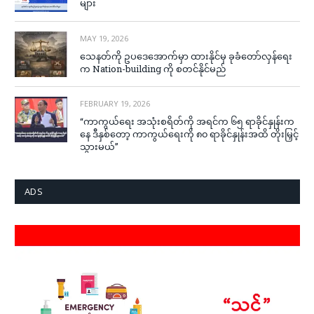
များ
MAY 19, 2026
သေနတ်ကို ဥပဒေအောက်မှာ ထားနိုင်မှ ခုခံတော်လှန်ရေး
က Nation-building ကို စတင်နိုင်မည်
FEBRUARY 19, 2026
“ကာကွယ်ရေး အသုံးစရိတ်ကို အရင်က ၆၅ ရာခိုင်နှုန်းက
နေ ဒီနှစ်တော့ ကာကွယ်ရေးကို ၈၀ ရာခိုင်နှုန်းအထိ တိုးမြှင့်
သွားမယ်”
ADS