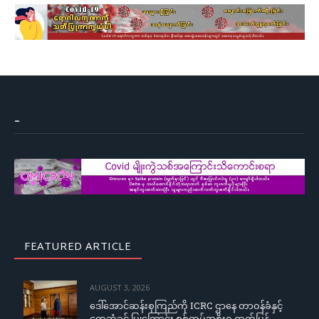
–
FEATURED ARTICLE
AUGUST 3, 2026
ဒေါ်အောင်ဆန်းစုကြည်ကို ICRC ဌာနေ တာဝန်ခံနှင့်
တွေ့ဆုံခွင့် ပြုကြောင်း စစ်တပ်အစိုးရ ထုတ်ပြန်