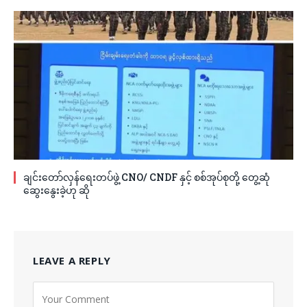
ချင်းတော်လှန်ရေးတပ်ဖွဲ့ CNO/ CNDF နှင့် စစ်အုပ်စုတို့ တွေ့ဆုံ
ဆွေးနွေးခဲ့ဟု ဆို
LEAVE A REPLY