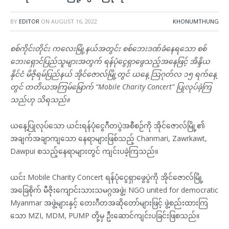
BY
EDITOR
ON
AUGUST 16, 2022
KHONUMTHUNG
စစ်ကိုင်းတိုင်း ကလေးမြို့နယ်အတွင်း စစ်ဘေးဒဏ်ခံနေရသော စစ်
ဘေးရှောင်ပြည်သူများအတွက် ရန်ပုံငွေရှာဖွေသည့်အနေဖြင့် အိန္ဒိယ
နိုင်ငံ မိဇိုရမ်ပြည်နယ် အိုင်ဇောလ်မြို့တွင် ယနေ့ သြဂုတ်လ ၁၅ ရက်နေ့
တွင် တတိယအကြမ်မြောက် “Mobile Charity Concert” ပြုလုပ်ခဲ့ကြ
သည်ဟု သိရသည်။
ယနေ့ပြုလုပ်သော ယင်းရန်ပုံငွေဂီတပွဲအစီစဉ်ကို အိုင်ဇောလ်မြို့၏
အချက်အချာကျသော နေရာများဖြစ်သည့် Chanmari, Zawrkawt,
Dawpui စသည့်နေရာများတွင် ကျင်းပခဲ့ကြသည်။
ယင်း Mobile Charity Concert ရန်ပုံငွေရှာဖွေပွဲကို အိုင်ဇောလ်မြို့
အခြေစိုက် မီဇိုးကျောင်းသားသမဂ္ဂအဖွဲ့၊ NGO united for democratic
Myanmar အဖွဲ့များနှင့် တေးဂီတအဆိုတော်များဖြင့် ဖွဲ့စည်းထားကြ
သော MZI, MDM, PUMP တို့မှ ဦးဆောင်ကျင်းပခြင်းဖြစသည်။