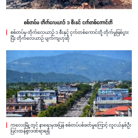
စစ်တပ်မှ တိုက်လေယာဉ် ၁ စီးနှင့် ငှက်တစ်ကောင်တို့ တိုက်မှုဖြစ်ပွား
ပြီး တိုက်လေယာဉ် ပျက်ကျဟုဆို
ကလေးမြို့တွင် နာရေးမှအပြန် စစ်တပ်ပစ်ခတ်မှုကြောင့် လူငယ်နှစ်ဦး
ပြင်းထန်စွာဒဏ်ရာရရှိ