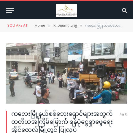
YOU ARE AT:
Home
Khonumthung
ကလေးမြို့နယ်စစ်ဘေးရှောင်များအတွက် တတိယအကြိမ်မြောက် ရန်ပုံငွေရှာဖွေရေး အိုင်ဇောလ်မြို့တွင် ပြုလုပ်
»
»
ကလေးမြို့နယ်စစ်ဘေးရှောင်များအတွက်
0
တတိယအကြိမ်မြောက် ရန်ပုံငွေရှာဖွေရေး
အိုင်ဇောလ်မြို့တွင် ပြုလုပ်