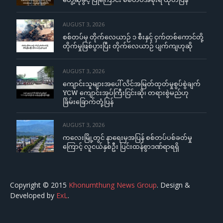
AUGUST 3, 2026
စစ်တပ်မှ တိုက်လေယာဉ် ၁ စီးနှင့် ငှက်တစ်ကောင်တို့
တိုက်မှုဖြစ်ပွားပြီး တိုက်လေယာဉ် ပျက်ကျဟုဆို
AUGUST 3, 2026
ကျောင်းသူများအပေါ် လိင်အမြတ်ထုတ်မှုစွပ်စွဲချက်
YCW ကျောင်းအုပ်ကြီးငြင်းဆို၊ တရားစွဲမည်ဟု
ခြိမ်းခြောက်တုံ့ပြန်
AUGUST 3, 2026
ကလေးမြို့တွင် နာရေးမှအပြန် စစ်တပ်ပစ်ခတ်မှု
ကြောင့် လူငယ်နှစ်ဦး ပြင်းထန်စွာဒဏ်ရာရရှိ
Copyright © 2015
Khonumthung News Group
. Design &
Developed by
ExL
.