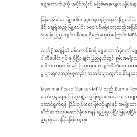
ရွေးကောက်ပွဲကို အပိုင်းလိုက် မဖြစ်မနေကျင်းပနိုင်ခ
မြန်မာနိုင်ငံမှာ မြို့ပေါင်း ၃၃၀ ရှိသည့်အနက် မြို့ပေါ
နိုင် ချေရှိသည့် မြို့ပေါင်း ၁၀၀ ပင်မရှိတော့သည့်အပြ
ရာနှုန်းပြည့် ကျင်းပနိုင်ချေရှိမည်မဟုတ်ကြောင်း 
လက်ရှိအချိန်ထိ စစ်ကောင်စီခန့် ရွေးကောက်ပွဲကော်မရှ
ပါတီပေါင်း ၅၆ ခု ရှိပြီး ချင်းပြည်နယ်တွင် ခူမီးအ
ဒေါက်တာမှုထန်း နှင့် ပြည်တွင်းက ချင်းနိုင်ငံရေးသမား
မှု များရှိနေသည်ဟုလည်း သတင်းများထွက်ပေါ်နေသ
Myanmar Peace Monitor-MPM သည် Burma News In
တော်လှန်ရေးကြောင့် ပဋိပက္ခဖြစ်ပွားနေသော ဒေသမျ
ဆောင်ရွက်ရန်၊ ငြိမ်းချမ်းရေးဖြစ်စဉ်များနှင့် အမျိုးသာ
ချိတ်ဆက်လုပ်ဆောင်နိုင်စေရန် ရည်ရွယ်ပြီး မြန်မာ့ငြိမ
ဖွဲ့စည်းထားခြင်းဖြစ်သည်။