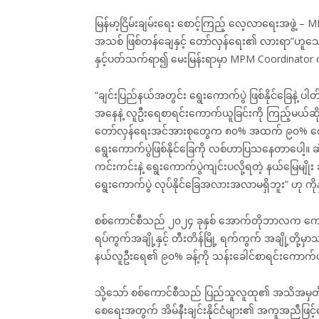
မြန်မာ့ငြိမ်းချမ်းရေး စောင့်ကြည့် လေ့လာ‌ရေးအဖွဲ
အသစ် ဖြစ်တန်ချေနှင့် တော်လှန်ရေး၏ လားရာ”ဟူ
နှင့်ပတ်သက်ရာ၍ မေးမြန်းရာမှာ MPM Coordinator ကိုန
“ချင်းပြည်နယ်အတွင်း ရွေးကောက်ပွဲ ‌ဖြစ်နိုင်‌ခြေန
အနေနဲ့ လူဦးရေစာရင်းကောက်ယူခြင်းကို ကြည့်မယ်ဆ
တော်လှန်ရေးအင်အားစုတွေက ၈၀% အထက် ၉၀% ကျော်
ရွေးကောက်ပွဲဖြစ်နိုင်ခြေကို လစ်ဟာပြသနေတာပေါ့။ ဆိုလိ
ကင်းကင်းနဲ့ ရွေးကောက်ပွဲကျင်းပလို့ရတဲ့ နယ်မြေမျိုး 
ရွေးကောက်ပွဲ လုပ်နိုင်ခြေအလားအလာမရှိဘူး” ဟု ကိ
စစ်ကောင်စီသည် ၂၀၂၄ ခုနှစ် အောက်တိုဘာလက ကျေးလက
ရပ်ကွက်အချို့နှင့် တီးတိန်မြို့ ရက်ကွက် အချို့တို့မ
နယ်လူဦးရေ၏ ၉၀% ခန့်ကို သန်းခေါင်စာရင်းကောက်ယူနို
သို့သော် စစ်ကောင်စီသည် ပြည်သူလူထု၏ အသိအမှတ်ပြ
စေရေးအတွက် အိမ်နီးချင်းနိုင်ငံများ၏ အကူအညီဖြင့်