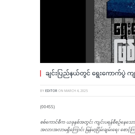
ချင်းပြည်နယ်တွင် ရွေးကောက်ပွဲ က
BY
EDITOR
ON
MARCH 4, 2025
(004SS)
စစ်ကောင်စီက ယခုနှစ်အတွင်း ကျင်းပရန်စီစဉ်နေသော 
အလားအလာမရှိကြောင်း မြန်မာ့ငြိမ်းချမ်းရေး စောင