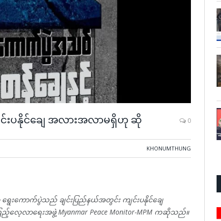
ျင်းပနိုင်‌ချေ အလားအလာမရှိဟု ဆို
0
KHONUMTHUNG
ရွေးကောက်ပွဲသည် ချင်းပြည်နယ်အတွင်း ကျင်းပနိုင်ချေ
့်ကြည့်လေ့လာ‌ရေးအဖွဲ့ Myanmar Peace Monitor-MPM ကဆိုသည်။