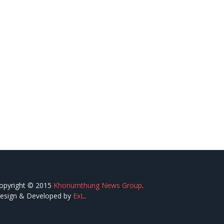
opyright © 2015
Khonumthung News Group
.
esign & Developed by
ExL
.