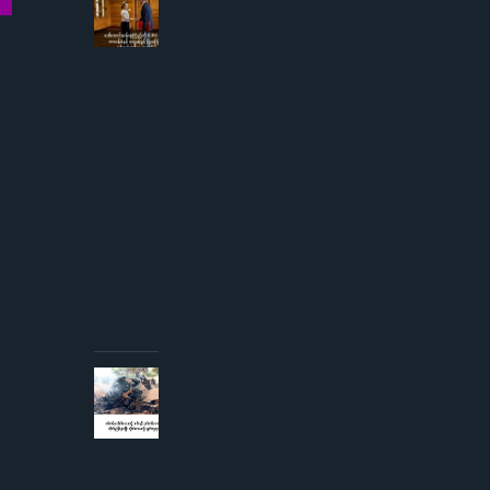
3, 2026
ဒေါ်
အောင်
ဆန်းစု
ကြည်
ကို
ICRC
ဌာနေ
တာဝန်ခံ
နှင့်
တွေ့ဆုံ
ခွင့် ပြု
ကြောင်း
စစ်တပ်
အစိုးရ
ထုတ်
ပြန်
AUGUST 3,
2026
စစ်တပ်မှ
တိုက်လေယာဉ်
၁ စီးနှင့် ငှက်
တစ်ကောင်တို့