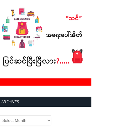
ARCHIVES
rchives