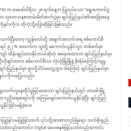
့ – MPM က ဖေဖော်ဝါရီလ ၂၈ ရက်နေ့က ပြုလုပ်သော “ရွေးကောက်ပွဲ
သော သုတေသနစာတမ်းမိတ်ဆက်ပွဲမှာ ချင်းပြည်နယ်၏အခြေအနေ
ှင်းကိုက ထိုကဲ့သို့ပြောဆိုခြင်းဖြစ်သည်။
ဲ့ ပါတ်သက်ပြီးတော့ ကျွန်တော်တို့ အချက်အလက်အရ စစ်ကောင်စီ
ိုရင် ၉၂ % အထက်က သူတို့ မကောက်ယူနိုင်ဘူး၊ တစ်ဖက်မှာ
 ထိန်းချုပ်ထားနိုင်တယ်ဆိုတဲ့ အနေအထားက ချင်းပြည်နယ်မှာ
ုချင်တာက စစ်ကောင်စီဟာ လုံလုံခြုံခြုံနဲ့ စိုးရိမ်ကြောင့်ကျမှု
ချင်းပြည်နယ်မှာ ရှာလို့သိပ်မတွေ့ဘူး။ ဒါကြောင့် ချင်းပြည်နယ်မှာ
ုနှင်းကိုကပြောသည်။
်လူနေထိုင်မှုမြင့်မားသော ချင်းပြည်နယ်တွင် ဟားခါးမြို့
ှာသာ လူဦးရေစာရင်းကို အကြမ်းဖျင်းကောက်ယူနိုင်ခဲ့ပြီး ချင်းပြည်
င်ခြင်းမရှိခဲ့ပေ။
A
ုခြင်း၊မပြုခြင်းထက် ၎င်းတို့အာဏာတည်မြဲရေး၊ သက်စိုးရှည်
‌သော်လည်းကောင်း၊ Digital မဲပေးစနစ်ဖြင့်သော်လည်းကောင်း