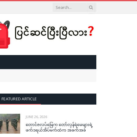
FEATURED ARTICLE
JUNE 26, 2026
တောင်ဇလပ်မြေက တော်လှန်ရဲမေများရဲ့
ဖက်ဒရယ်အိပ်မက်ထဲက အခက်အခဲ