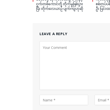
ငှက်တစ်ကောင်တို့ တိုက်မှုဖြစ်ပွား
စစ်တပ်ပစ်
ပြီး တိုက်လေယာဉ် ပျက်ကျဟုဆို
ဦး ပြင်းထ
LEAVE A REPLY