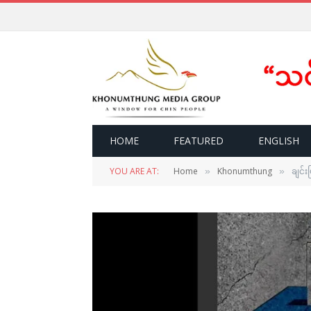
HOME
FEATURED
ENGLISH
YOU ARE AT:
Home
Khonumthung
ချင်း
»
»