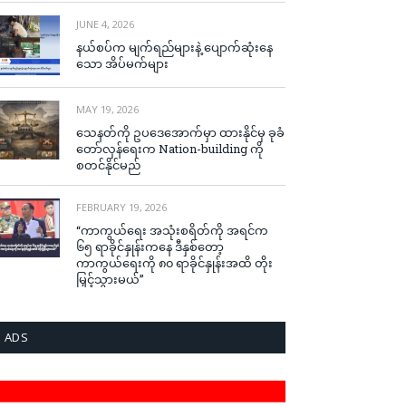
JUNE 4, 2026
နယ်စပ်က မျက်ရည်များနဲ့ ပျောက်ဆုံးနေ
သော အိပ်မက်များ
MAY 19, 2026
သေနတ်ကို ဥပဒေအောက်မှာ ထားနိုင်မှ ခုခံ
တော်လှန်ရေးက Nation-building ကို
စတင်နိုင်မည်
FEBRUARY 19, 2026
“ကာကွယ်ရေး အသုံးစရိတ်ကို အရင်က
၆၅ ရာခိုင်နှုန်းကနေ ဒီနှစ်တော့
ကာကွယ်ရေးကို ၈၀ ရာခိုင်နှုန်းအထိ တိုး
မြှင့်သွားမယ်”
ADS