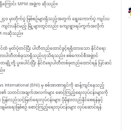
ျေရှိကြောင်း MPM အဖွဲ့က ဆိုသည်။
င်း ၂၄၀ မှာတိုက်ပွဲ ဖြစ်စဉ်များရှိသည့်အတွက် ရွေးကောက်ပွဲ ကျင်းပ
င် ကျင်းပနိုင်မည့် မြို့များတွင်လည်း ကျေးရွာ၊ရပ်ကွက်အလိုက်
MPM ကဆိုသည်။
င်ထံ မှတ်ပုံတင်ပြီး ပါတီတည်ထောင်ခွင့်ရရှိထားသော နိုင်ငံရေး
မျိုးသားပါတီတစ်ခုသာရှိသည်ဟုသိရသည်။ စစ်ကောင်စီအဖွဲ့ဝင်
တချို့တို့ ပူးပေါင်းပြီး နိုင်ငံရေးပါတီတစ်ခုတည်ထောင်ရန် ပြင်ဆင်
ည်။
ternational (BNI) မှ စစ်အာဏာရှင်ကို ဆန့်ကျင်နေသည့်
ား၏ သတင်းအချက်အလက်များ စောင့်ကြည့်‌ရေးလုပ်ငန်းများကို
း ပြန်လည်သင့်မြတ်‌ရေးလုပ်ငန်းများ ပိုမိုနားလည်နိုင်စေရန်နှင့်
်းချမ်းရေးဖြစ်စဉ် စောင့်ကြည့်‌ရေးလုပ်ငန်းများ လုပ်ဆောင်ရန်