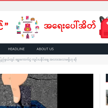
HEADLINE
ABOUT US
ပြည်နယ်တွင် ရွေးကောက်ပွဲ ကျင်းပနိုင်‌ချေ အလားအလာမရှိဟု ဆို