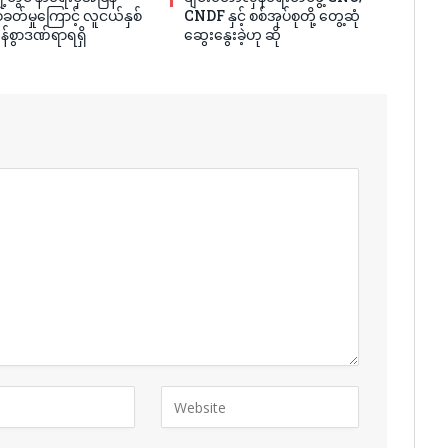
ခတ်မှုကြောင့် လူငယ်နှစ်
CNDF နှင့် စစ်အုပ်စုတို့ တွေ့ဆုံ
န်စွာဒဏ်ရာရရှိ
ဆွေးနွေးခဲ့ဟု ဆို