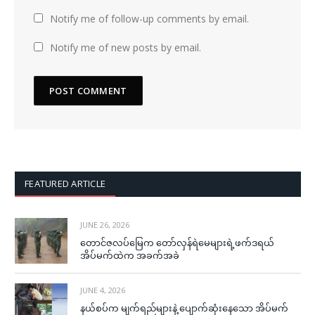
Notify me of follow-up comments by email.
Notify me of new posts by email.
FEATURED ARTICLE
JUNE 26, 2026
တောင်ဇလပ်မြေက တော်လှန်ရဲမေများရဲ့ဖက်ဒရယ်
အိပ်မက်ထဲက အခက်အခဲ
JUNE 4, 2026
နယ်စပ်က မျက်ရည်များနဲ့ ပျောက်ဆုံးနေသော အိပ်မက်