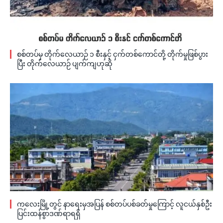
စစ်တပ်မှ တိုက်လေယာဉ် ၁ စီးနှင့် ငှက်တစ်ကောင်တို့ တိုက်မှုဖြစ်ပွား
ပြီး တိုက်လေယာဉ် ပျက်ကျဟုဆို
ကလေးမြို့တွင် နာရေးမှအပြန် စစ်တပ်ပစ်ခတ်မှုကြောင့် လူငယ်နှစ်ဦး
ပြင်းထန်စွာဒဏ်ရာရရှိ