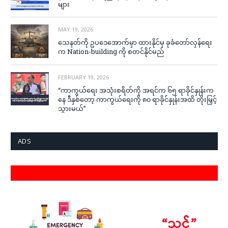
များ
MAY 19, 2026
သေနတ်ကို ဥပဒေအောက်မှာ ထားနိုင်မှ ခုခံတော်လှန်ရေး
က Nation-building ကို စတင်နိုင်မည်
FEBRUARY 19, 2026
“ကာကွယ်ရေး အသုံးစရိတ်ကို အရင်က ၆၅ ရာခိုင်နှုန်းက
နေ ဒီနှစ်တော့ ကာကွယ်ရေးကို ၈၀ ရာခိုင်နှုန်းအထိ တိုးမြှင့်
သွားမယ်”
ADS