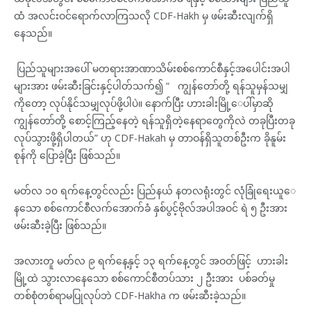
ထံ အလင်းဝင်ရောက်လာကြသလို CDF-Hakh မှ ဖမ်းဆီးလျက်ရှိ
နေသည်။
ပြည်သူများအပေါ် မတရားအာဏာသိမ်းစစ်ကောင်စီနှင့်အပေါင်းအပါ
များအား ဖမ်းဆီးခြင်းနှင့်ပါတ်သက်၍ “ ကျွန်တော်တို့ ရန်သူမှန်သမျှ
ကိုတော့ လုပ်နိုင်သမျှလုပ်ဖို့ပါပဲ။ နောက်ပြီး ဟားခါးမြို့‌ေပါ်မှာဆို
ကျွန်တော်တို့ စောင့်ကြည့်နေတဲ့ ရန်သူရှိတဲ့နေရာတွေကိုလဲ တခုပြီးတခု
လုပ်သွားဖို့ရှိပါတယ်” ဟု CDF-Hakah မှ တာဝန်ရှိသူတစ်ဦးက ခိုနူမ်း
စုန်ကို ပြောခဲ့ပြီး ဖြစ်သည်။
မတ်လ ၁၀ ရက်နေ့တွင်လည်း ပြည်နယ် နတလရုံးတွင် လုံခြုံရေးယူ‌ေ
နသော စစ်ကောင်စီလက်အောက်ခံ နှစ်ပွင့်ဗိုလ်အပါအဝင် ရဲ ၅ ဦးအား
ဖမ်းဆီးခဲ့ပြီး ဖြစ်သည်။
အလားတူ မတ်လ ၉ ရက်နေ့နှင့် ၁၃ ရက်နေ့တွင် အဝတ်ဖြင့် ဟားခါး
မြို့ထဲ သွားလာနေသော စစ်ကောင်စီတပ်သား ၂ ဦးအား ပစ်ခတ်မှု
တစ်စုံတစ်ရာမပြုလုပ်ဘဲ CDF-Hakha က ဖမ်းဆီးခဲ့သည်။