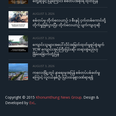
တွေ့ဆုံခွင့် ပြုကြောင်း စစ်တပ်အစိုးရ ထုတ်ပြန်
AUGUST 3, 2026
စစ်တပ်မှ တိုက်လေယာဉ် ၁ စီးနှင့် ငှက်တစ်ကောင်တို့
တိုက်မှုဖြစ်ပွားပြီး တိုက်လေယာဉ် ပျက်ကျဟုဆို
AUGUST 3, 2026
ကျောင်းသူများအပေါ် လိင်အမြတ်ထုတ်မှုစွပ်စွဲချက်
YCW ကျောင်းအုပ်ကြီးငြင်းဆို၊ တရားစွဲမည်ဟု
ခြိမ်းခြောက်တုံ့ပြန်
AUGUST 3, 2026
ကလေးမြို့တွင် နာရေးမှအပြန် စစ်တပ်ပစ်ခတ်မှု
ကြောင့် လူငယ်နှစ်ဦး ပြင်းထန်စွာဒဏ်ရာရရှိ
Copyright © 2015
Khonumthung News Group
. Design &
Developed by
ExL
.