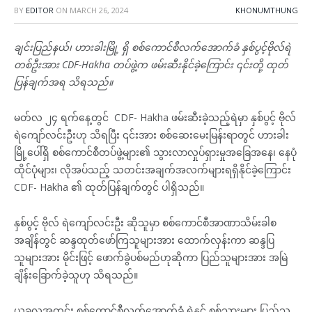
BY
EDITOR
ON
MARCH 26, 2024
KHONUMTHUNG
ချင်းပြည်နယ်၊ ဟားခါးမြို့ ရှိ စစ်ကောင်စီလက်အောက်ခံ နှစ်ပွင့်ဗိုလ်ရဲ
တစ်ဦးအား CDF-Hakha တပ်ဖွဲ့က ဖမ်းဆီးနိုင်ခဲ့ကြောင်း ၎င်းတို့ ထုတ်
ပြန်ချက်အရ သိရသည်။
မတ်လ ၂၄ ရက်နေ့တွင် CDF- Hakha ဖမ်းဆီးခဲ့သည့်ရဲမှာ နှစ်ပွင့် ဗိုလ်
ရဲကျော်လင်းဦးဟု သိရပြီး ၎င်းအား စစ်ဆေးမေးမြန်းရာတွင် ဟားခါး
မြို့ပေါ်ရှိ စစ်ကောင်စီတပ်ဖွဲ့များ၏ သွားလာလှုပ်ရှားမှုအခြေအနေ၊ နေပုံ
ထိုင်ပုံများ၊ လိုအပ်သည့် သတင်းအချက်အလက်များရရှိနိုင်ခဲ့ကြောင်း
CDF- Hakha ၏ ထုတ်ပြန်ချက်တွင် ပါရှိသည်။
နှစ်ပွင့် ဗိုလ် ရဲကျော်လင်းဦး ဆိုသူမှာ စစ်ကောင်စီအာဏာသိမ်းခါစ
အချိန်တွင် ဆန္ဒထုတ်ဖော်ကြသူများအား ထောက်လှန်းကာ ဆန္ဒပြ
သူများအား မိုင်းဖြင့် ဖောက်ခွဲပစ်မည်ဟုဆိုကာ ပြည်သူများအား အမြဲ
ချိန်းခြောက်ခဲ့သူဟု သိရသည်။
ယခုလအတွင်း စစ်ကောင်စီလက်အောက်ခံ ရဲနှင့် စစ်သားများ ပြည်သူ