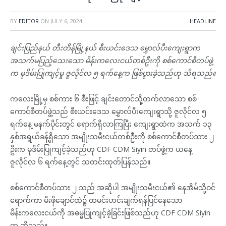
BY
EDITOR
ON
JULY 6, 2024
HEADLINE
ချင်းပြည်နယ် တီးတိန်မြို့နယ် စီးယင်းဒေသ မွှောလ်ပီးကျေးရွာက
အသက်မပြည့်သေးသော မိန်းကလေးငယ်တစ်ဦးကို စစ်ကောင်စီတပ်ဖွဲ့
က မုဒိမ်းပြုကျင့်မှု ဇူလိုင်လ ၅ ရက်နေ့က ဖြစ်ပွားခဲ့သည်ဟု သိရသည်။
ကလေးမြို့မှ စစ်ကား ၆ စီးဖြင့် ချင်းတောင်သို့တက်လာသော စစ်
ကောင်စီတပ်ဖွဲ့သည် စီးယင်းဒေသ မွှောလ်ပီးကျေးရွာသို့ ဇူလိုင်လ ၅
ရက်နေ့ မနက်ပိုင်းတွင် ရောက်ရှိလာကြပြီး ကျေးရွာထဲက အသက် ၁၃
နှစ်အရွယ်ခန့်ရှိသော အမျိုးသမီးငယ်တစ်ဦးကို စစ်ကောင်စီတပ်သား ၂
ဦးက မုဒိမ်းပြုကျင့်ခဲ့သည်ဟု CDF CDM Siyin တပ်ဖွဲ့က ယနေ့
ဇူလိုင်လ ၆ ရက်နေ့တွင် သတင်းထုတ်ပြန်သည်။
စစ်ကောင်စီတပ်သား ၂ သည် အဆိုပါ အမျိုးသမီးငယ်၏ နေအိမ်သို့ဝင်
ရောက်ကာ မီးဖိုချောင်ထဲ၌ ထမင်းဟင်းချက်ရန်ပြင်နေသော
မိန်းကလေးငယ်ကို အဓမ္မပြုကျင့်ခဲ့ခြင်းဖြစ်သည်ဟု CDF CDM Siyin
က ဆိုသည်။