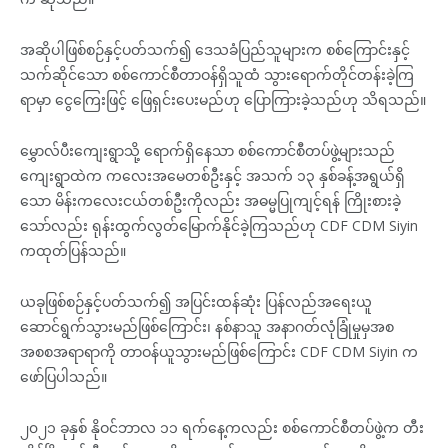
အဆိုပါဖြစ်စဉ်နှင့်ပတ်သက်၍ ဒေသခံပြည်သူများက စစ်ကြောင်းနှင့်
သက်ဆိုင်သော စစ်ကောင်စီတာဝန်ရှိသူထံ သွားရောက်တိုင်တန်းခဲ့ကြ
ရာမှာ ငွေကြေးဖြင့် ဖြေရှင်းပေးမည်ဟု ပြောကြားခဲ့သည်ဟု သိရသည်။
မွှောလ်ပီးကျေးရွာသို့ ရောက်ရှိနေသာ စစ်ကောင်စီတပ်ဖွဲ့များသည်
ကျေးရွာထဲက ကလေးအမေတစ်ဦးနှင့် အသက် ၁၃ နှစ်ခန့်အရွယ်ရှိ
သော မိန်းကလေးငယ်တစ်ဦးကိုလည်း အဓမ္မပြုကျင့်ရန် ကြိုးစားခဲ့
သော်လည်း ရုန်းထွက်လွတ်မြောက်နိုင်ခဲ့ကြသည်ဟု CDF CDM Siyin
ကထုတ်ပြန်သည်။
ယခုဖြစ်စဉ်နှင့်ပတ်သက်၍ အပြင်းထန်ဆုံး ပြန်လည်အရေးယူ
ဆောင်ရွက်သွားမည်ဖြစ်ကြောင်း၊ နစ်နာသူ အနာဂတ်လုံခြုံမှုမှအစ
အစစအရာရာကို တာဝန်ယူသွားမည်ဖြစ်ကြောင်း CDF CDM Siyin က
ဖော်ပြပါသည်။
၂၀၂၁ ခုနှစ် နိုဝင်ဘာလ ၁၁ ရက်နေ့ကလည်း စစ်ကောင်စီတပ်ဖွဲ့က တီး