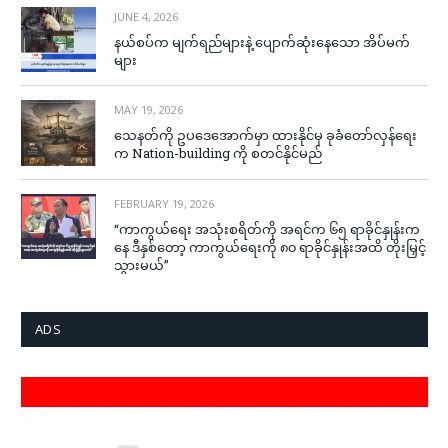
JUNE 4, 2026
နယ်စပ်က မျက်ရည်များနဲ့ ပျောက်ဆုံးနေသော အိပ်မက်
များ
MAY 19, 2026
သေနတ်ကို ဥပဒေအောက်မှာ ထားနိုင်မှ ခုခံတော်လှန်ရေး
က Nation-building ကို စတင်နိုင်မည်
FEBRUARY 19, 2026
“ကာကွယ်ရေး အသုံးစရိတ်ကို အရင်က ၆၅ ရာခိုင်နှုန်းက
နေ ဒီနှစ်တော့ ကာကွယ်ရေးကို ၈၀ ရာခိုင်နှုန်းအထိ တိုးမြှင့်
သွားမယ်”
ADS