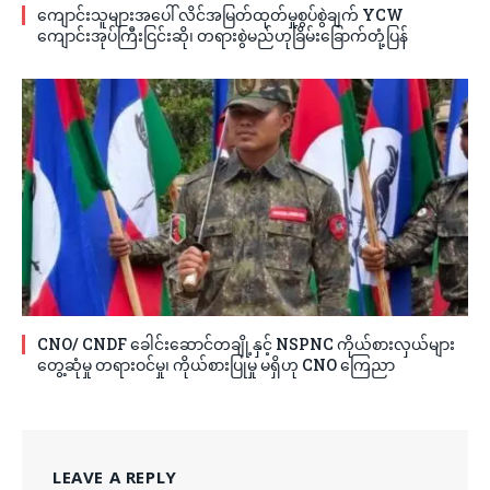
ကျောင်းသူများအပေါ် လိင်အမြတ်ထုတ်မှုစွပ်စွဲချက် YCW
ကျောင်းအုပ်ကြီးငြင်းဆို၊ တရားစွဲမည်ဟုခြိမ်းခြောက်တုံ့ပြန်
CNO/ CNDF ခေါင်းဆောင်တချို့နှင့် NSPNC ကိုယ်စားလှယ်များ
တွေ့ဆုံမှု တရားဝင်မှု၊ ကိုယ်စားပြုမှု မရှိဟု CNO ကြေညာ
LEAVE A REPLY