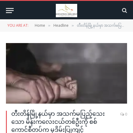
YOU ARE AT:
Home
Headline
တီးတိန်မြို့နယ်မှာ အသက်မပြည့်သေးသော မိန်းကလေးငယ်တစ်ဦးကို စစ်ကောင်စီတပ်က မုဒိမ်းပြုကျင့်
»
»
တီးတိန်မြို့နယ်မှာ အသက်မပြည့်သေး
0
သော မိန်းကလေးငယ်တစ်ဦးကို စစ်
ကောင်စီတပ်က မုဒိမ်းပြုကျင့်