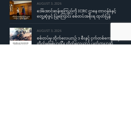
AUGUST 3, 2026
ဒေါ်အောင်ဆန်းစုကြည်ကို ICRC ဌာနေ တာဝန်ခံနှင့်
တွေ့ဆုံခွင့် ပြုကြောင်း စစ်တပ်အစိုးရ ထုတ်ပြန်
AUGUST 3, 2026
စစ်တပ်မှ တိုက်လေယာဉ် ၁ စီးနှင့် ငှက်တစ်ကောင်တို့
တိုက်မှုဖြစ်ပွားပြီး တိုက်လေယာဉ် ပျက်ကျဟုဆို
AUGUST 3, 2026
ကျောင်းသူများအပေါ် လိင်အမြတ်ထုတ်မှုစွပ်စွဲချက်
YCW ကျောင်းအုပ်ကြီးငြင်းဆို၊ တရားစွဲမည်ဟု
ခြိမ်းခြောက်တုံ့ပြန်
AUGUST 3, 2026
ကလေးမြို့တွင် နာရေးမှအပြန် စစ်တပ်ပစ်ခတ်မှု
ကြောင့် လူငယ်နှစ်ဦး ပြင်းထန်စွာဒဏ်ရာရရှိ
Copyright © 2015
Khonumthung News Group
. Design &