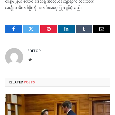
တိန်မြို့နယ် စီးယင်းဒေသရှိ အာလွယ်ကျေးရွာက လင်သားရှိ
အမျိုးသမီးတစ်ဦးကို အတင်းအဓမ္မ ပြုကျင့်ခဲ့သည်။
Facebook
Twitter
Pinterest
LinkedIn
Tumblr
Email
EDITOR
Website
RELATED
POSTS