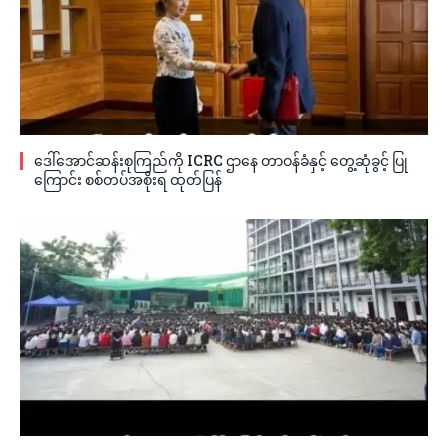
ဒေါ်အောင်ဆန်းစုကြည်ကို ICRC ဌာနေ တာဝန်ခံနှင့် တွေ့ဆုံခွင့် ပြု
ကြောင်း စစ်တပ်အစိုးရ ထုတ်ပြန်