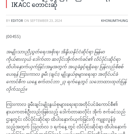
IKACC တောင်းဆို
BY
EDITOR
ON
SEPTEMBER 23, 2024
KHONUMTHUNG
(004SS)
အမျိုးသားညီညွတ်ရေးအစိုးရ၊ အိန္ဒိယနိုင်ငံဆိုင်ရာ မြန်မာ
ကိုယ်စားလှယ် ဒေါက်တာ ဆလိုင်းအိုက်ဇက်ခင်၏ လိင်ပိုင်းဆိုင်ရာ
ထိပါးနှောက်ယှက်ခြင်းအမှုအတွက် အယူခံခွင့်ရရှိ‌ရေး ပြန်လည်စိစစ်
ပေးရန် ကြားကာလ ခူမီး (ချင်း) မျိုးနွယ်စုများရေးရာ အတိုင်ပင်ခံ
ကောင်စီက ယနေ့ စက်တင်ဘာ ၂၃ ရက်နေ့တွင် သဘောထားထုတ်ပြန်
လိုက်သည်။
ကြားကာလ ခူမီးချင်းမျိုးနွယ်စုများရေးရာအတိုင်ပင်ခံကောင်စီ၏
နာယကတစ်ဦးလည်းဖြစ်သည့် ဒေါက်တာဆလိုင်း အိုက် ဇက်ခင်သည်
ဌာနတွင်း လိင်ပိုင်းဆိုင်ရာ ထိပါးနှောက်ယှက်ခြင်းကို ကျူးလွန်ခဲ့
သည့်အတွက် ဩဂုတ်လ ၁ ရက်နေ့ တွင် လိင်ပိုင်းဆိုင်ရာ ထိပါးနှောက်