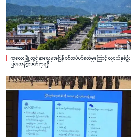
ကလေးမြို့တွင် နာရေးမှအပြန် စစ်တပ်ပစ်ခတ်မှုကြောင့် လူငယ်နှစ်ဦး
ပြင်းထန်စွာဒဏ်ရာရရှိ