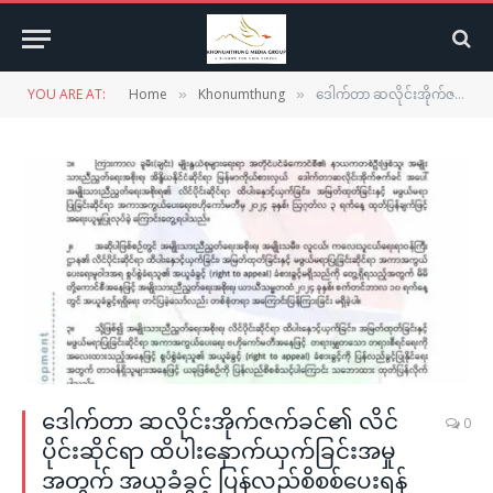
YOU ARE AT:
Home
Khonumthung
ဒေါက်တာ ဆလိုင်းအိုက်ဇက်ခင်၏ လိင်ပိုင်းဆိုင်ရာ ထိပါးနှောက်ယှက်ခြင်းအမှုအတွက် အယူခံခွင့် ပြန်လည်စိစစ်ပေးရန် IKACC တောင်းဆို
»
»
ဒေါက်တာ ဆလိုင်းအိုက်ဇက်ခင်၏ လိင်
0
ပိုင်းဆိုင်ရာ ထိပါးနှောက်ယှက်ခြင်းအမှု
အတွက် အယူခံခွင့် ပြန်လည်စိစစ်ပေးရန်