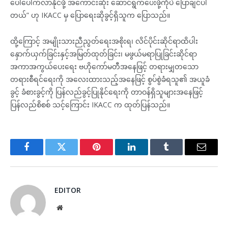
ပေါ်ပေါက်လာနိုင်ဖို့ အကောင်းဆုံး ဆောင်ရွက်ပေးဖို့ကိုပဲ ပြောချင်ပါ
တယ်” ဟု IKACC မှ ပြောရေးဆိုခွင့်ရှိသူက ပြောသည်။
ထို့ကြောင့် အမျိုးသားညီညွတ်ရေးအစိုးရ၊ လိင်ပိုင်းဆိုင်ရာထိပါး
နှောက်ယှက်ခြင်းနှင့်အမြတ်ထုတ်ခြင်း၊ မဖွယ်မရာပြုခြင်းဆိုင်ရာ
အကာအကွယ်ပေးရေး ဗဟိုကော်မတီအနေဖြင့် တရားမျှတသော
တရားစီရင်ရေးကို အလေးထားသည့်အနေဖြင့် စွပ်စွဲခံရသူ၏ အယူခံ
ခွင့် ခံစားခွင့်ကို ပြန်လည်ခွင့်ပြုနိုင်ရေးကို တာဝန်ရှိသူများအနေဖြင့်
ပြန်လည်စိစစ် သင့်‌ကြောင်း IKACC က ထုတ်ပြန်သည်။
Facebook
Twitter
Pinterest
LinkedIn
Tumblr
Email
EDITOR
Website