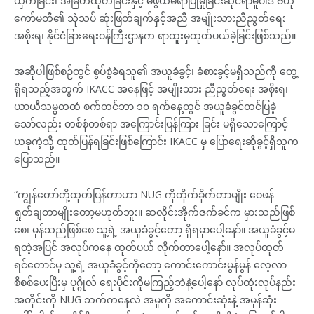
ယှက်ခြင်း၊ အမြတ်ထုတ်ခြင်းနှင့် မဖွယ်မရာပြုမှုခြင်းဆိုင်ရာမူဝါဒ ဗဟို
ကော်မတီ၏ သုံသပ် ဆုံးဖြတ်ချက်နှင့်အညီ အမျိုးသားညီညွတ်ရေး
အစိုးရ၊ နိုင်ငံခြားရေးဝန်ကြီးဌာနက ရာထူးမှထုတ်ပယ်ခဲ့ခြင်းဖြစ်သည်။
အဆိုပါဖြစ်စဉ်တွင် စွပ်စွဲခံရသူ၏ အယူခံခွင့်၊ ခံစားခွင့်မရှိသည်ကို တွေ့
ရှိရသည့်အတွက် IKACC အနေဖြင့် အမျိုးသား ညီညွတ်ရေး အစိုးရ၊
ယာယီသမ္မတထံ စက်တင်ဘာ ၁၀ ရက်နေ့တွင် အယူခံခွင်တင်ပြခဲ့
သော်လည်း တစ်စုံတစ်ရာ အကြောင်းပြန်ကြား ခြင်း မရှိသောကြောင့်
ယခုကဲ့သို့ ထုတ်ပြန်ရခြင်းဖြစ်ကြောင်း IKACC မှ ပြောရေးဆိုခွင့်ရှိသူက
ပြောသည်။
“ကျွန်တော်တို့ထုတ်ပြန်တာဟာ NUG ကိုတိုက်ခိုက်တာမျိုး ဝေဖန်
ရှုတ်ချတာမျိုးတော့မဟုတ်ဘူး။ ဆလိုင်းအိုက်ဇက်ခင်က မှားသည်ဖြစ်
စေ၊ မှန်သည်ဖြစ်စေ သူ့ရဲ့ အယူခံခွင့်တော့ ရှိရမှာပေါ့နော်။ အယူခံခွင့်မ
ရတဲ့အပြင် အလုပ်ကနေ ထုတ်ပယ် လိုက်တာပေါ့နော်။ အလုပ်ထုတ်
ရင်တောင်မှ သူ့ရဲ့ အယူခံခွင့်ကိုတော့ ကောင်းကောင်းမွန်မွန် လေ့လာ
စိ‌စစ်ပေးပြီးမှ ပုဂ္ဂိုလ် ရေးပိုင်းကိုမကြည့်ဘဲနဲ့ပေါ့နော် လုပ်ထုံးလုပ်နည်း
အတိုင်းကို NUG ဘက်ကနေလဲ အမှုကို အကောင်းဆုံးနဲ့ အမှန်ဆုံး