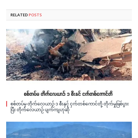
RELATED
POSTS
စစ်တပ်မှ တိုက်လေယာဉ် ၁ စီးနှင့် ငှက်တစ်ကောင်တို့ တိုက်မှုဖြစ်ပွား
ပြီး တိုက်လေယာဉ် ပျက်ကျဟုဆို