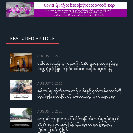
FEATURED ARTICLE
AUGUST 3, 2026
ဒေါ်အောင်ဆန်းစုကြည်ကို ICRC ဌာနေ တာဝန်ခံနှင့်
တွေ့ဆုံခွင့် ပြုကြောင်း စစ်တပ်အစိုးရ ထုတ်ပြန်
AUGUST 3, 2026
စစ်တပ်မှ တိုက်လေယာဉ် ၁ စီးနှင့် ငှက်တစ်ကောင်တို့
တိုက်မှုဖြစ်ပွားပြီး တိုက်လေယာဉ် ပျက်ကျဟုဆို
AUGUST 3, 2026
ကျောင်းသူများအပေါ် လိင်အမြတ်ထုတ်မှုစွပ်စွဲချက်
YCW ကျောင်းအုပ်ကြီးငြင်းဆို၊ တရားစွဲမည်ဟု
ခြိမ်းခြောက်တုံ့ပြန်