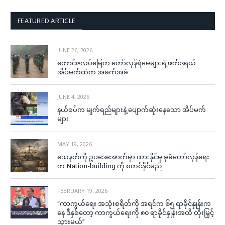
FEATURED ARTICLE
JUNE 26, 2026
တောင်ဇလပ်မြေက တော်လှန်ရဲမေများရဲ့ဖက်ဒရယ်
အိပ်မက်ထဲက အခက်အခဲ
JUNE 4, 2026
နယ်စပ်က မျက်ရည်များနဲ့ ပျောက်ဆုံးနေသော အိပ်မက်
များ
MAY 19, 2026
သေနတ်ကို ဥပဒေအောက်မှာ ထားနိုင်မှ ခုခံတော်လှန်ရေး
က Nation-building ကို စတင်နိုင်မည်
FEBRUARY 19, 2026
“ကာကွယ်ရေး အသုံးစရိတ်ကို အရင်က ၆၅ ရာခိုင်နှုန်းက
နေ ဒီနှစ်တော့ ကာကွယ်ရေးကို ၈၀ ရာခိုင်နှုန်းအထိ တိုးမြှင့်
သွားမယ်”