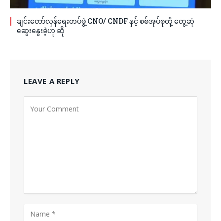
ချင်းတော်လှန်ရေးတပ်ဖွဲ့ CNO/ CNDF နှင့် စစ်အုပ်စုတို့ တွေ့ဆုံ
ဆွေးနွေးခဲ့ဟု ဆို
LEAVE A REPLY