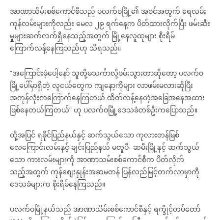
အာဏာသိမ်းစစ်ကောင်စီသည် ပလက်ဝမြို့၏ အဝင်အထွက် ရေလမ်း
ကုန်လမ်းများကိုလည်း မေလ ၂၉ ရက်နေ့က ပိတ်ထားလိုက်ပြီး ဖမ်းဆီး
မှုများဆက်လက်ရှိနေသည့်အတွက် မြို့နေလူထုများ စိုးရိမ်
ကြောက်လန့်နေကြသည်ဟု သိရသည်။
“အကြောင်းမဲ့ပေါ့နော် သူတို့မသင်္ကာလို့ဖမ်းသွားတာဆိုတော့ ပလက်ဝ
မြို့ပေါ်မှာရှိတဲ့ လူငယ်တွေက ကျနော့ကိုများ လာဖမ်းမလားဆိုပြီး
အကုန်လုံးကကြောက်နေကြတယ် ထိတ်လန့်နေတဲ့အခြေအနေအထား
ဖြစ်နေတယ်ကြတယ်” ဟု ပလက်ဝမြို့ဒေသခံတစ်ဦးကပြောသည်။
ထို့အပြင် ရခိုင်ပြည်နယ်နှင့် ဆက်သွယ်သော ကုလားတန်မြစ်
လေကြောင်းလမ်းနှင့် ချင်းပြည်နယ် မတူပီ- ဆမီးမြို့နှင့် ဆက်သွယ်
သော ကားလမ်းများကို အာဏာသမ်းစစ်ကောင်စီက ပိတ်လိုက်
သည့်အတွက် ကုန်စျေးနှုန်းအဆမတန် ပြန်လည်မြင့်တက်လာမှာကို
ဒေသခံများက စိုးရိမ်နေကြသည်။
ပလက်ဝမြို့နယ်သည် အာဏာသိမ်းစစ်ကောင်စီနှင့် ရက္ခိုင့်တပ်တော်