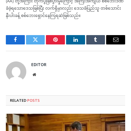
(AA) တို့အကြား တိုက်ပွဲဖြစ်ပွားမှုကြောင့် အကြီးအကျယ် စစ်ဘေးဒဏ်
ခံခဲ့ရသောဒေသဖြစ်ပြီး လက်ရှိမှာလည်း ဒေသခံပြည်သူ တစ်သောင်း
နီးပါးခန့် စစ်ဘေးရှောင်နေကြရဆဲဖြစ်သည်။
Facebook
Twitter
Pinterest
LinkedIn
Tumblr
Email
EDITOR
Website
RELATED
POSTS