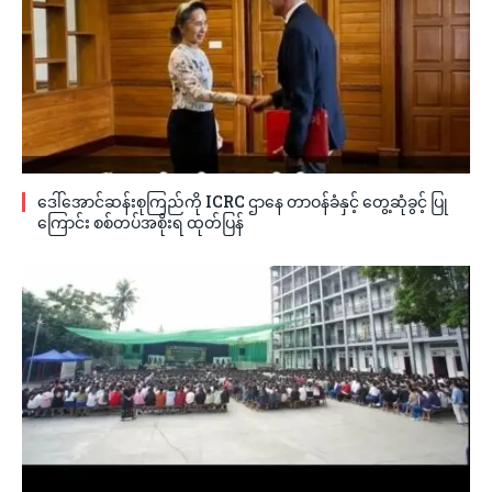
ဒေါ်အောင်ဆန်းစုကြည်ကို ICRC ဌာနေ တာဝန်ခံနှင့် တွေ့ဆုံခွင့် ပြု
ကြောင်း စစ်တပ်အစိုးရ ထုတ်ပြန်