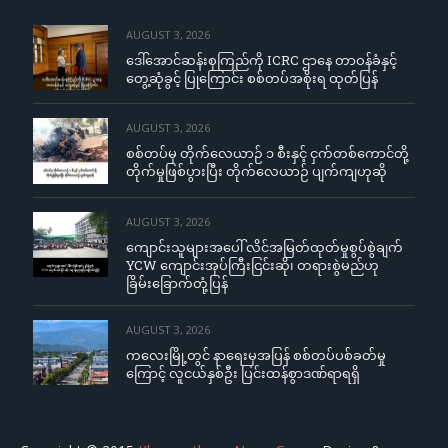
AUGUST 3, 2026
ဒေါ်အောင်ဆန်းစုကြည်ကို ICRC ဌာနေ တာဝန်ခံနှင့်
တွေ့ဆုံခွင့် ပြုကြောင်း စစ်တပ်အစိုးရ ထုတ်ပြန်
AUGUST 3, 2026
စစ်တပ်မှ တိုက်လေယာဉ် ၁ စီးနှင့် ငှက်တစ်ကောင်တို့
တိုက်မှုဖြစ်ပွားပြီး တိုက်လေယာဉ် ပျက်ကျဟုဆို
AUGUST 3, 2026
ကျောင်းသူများအပေါ် လိင်အမြတ်ထုတ်မှုစွပ်စွဲချက်
YCW ကျောင်းအုပ်ကြီးငြင်းဆို၊ တရားစွဲမည်ဟု
ခြိမ်းခြောက်တုံ့ပြန်
AUGUST 3, 2026
ကလေးမြို့တွင် နာရေးမှအပြန် စစ်တပ်ပစ်ခတ်မှု
ကြောင့် လူငယ်နှစ်ဦး ပြင်းထန်စွာဒဏ်ရာရရှိ