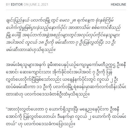
BY
EDITOR
ON
JUNE 2, 2021
HEADLINE
ချင်းပြည်နယ် ပလက်ဝမြို့တွင် မေလ ၂၈ ရက်နေ့က ဗုံးနှစ်ကြိမ်
ပေါက်ကွဲမှုဖြစ်ပွားခဲ့သည့်နောက်ပိုင်း အာဏာသိမ်း စစ်ကောင်စီသည်
မြို့ပေါ်ရှိ အရပ်ဘက်အဖွဲ့အစည်းများတွင်အလုပ်လုပ်ကိုင်နေသူများ
အပါအဝင် လူငယ် ၁၈ ဦးကို ဖမ်းဆီးကာ ၇ ဦးပြန်လွှတ်ပြီး ၁၁ ဦး
ဖမ်းဆီးထားဆဲဟုသိရသည်။
အဖမ်းခံရသူများအနက် ခူမီးစာပေနှင့်ယဉ်ကျေးမှုကော်မတီဥက္ကဌ ဦးစနီ
အောင်၊ ဆေးကျောင်းသား အိုက်ခိုင်ဝင်းအပါအဝင် ၇ ဦးကို ပြန်
လွှတ်ပေးလိုက်ပြီဖြစ်သော်လည်း ယနေ့နံနက်ပိုင်းတွင် လူငယ် ၂ ဦး
ထပ်မံဖမ်းဆီးကာ ၁၁ ဦးကို ပလက်ဝမြို့ရဲစခန်းမှာဆက်လက်ထိန်းသိမ်း
ထားဆဲဟု ပလက်ဝဒေသခံတစ်ဦးထံမှသိရသည်။
“အားလုံးလွှတ်ပေးတာ ၇ ယောက်ရှိသွားပြီ၊ မနေ့ညနေပိုင်းက ဦးစနီ
အောင်ကို ပြန်လွှတ်ပေးတယ်၊ ဒီမနက်မှာ လူငယ် ၂ ယောက်ကို ထပ်ဖမ်း
တယ်” ဟု ပလက်ဝဒေသခံကပြောသည်။