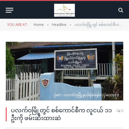
YOU ARE AT:
Home
Headline
ပလက်ဝမြို့တွင် စစ်ကောင်စီက လူငယ် ၁၁ ဦးကို ဖမ်းဆီးထားဆဲ
»
»
ပုံစာ - ပလက်ဝမြို့နယ်ရဲစခန်း။ (ပုံဟောင်း)
ပလက်ဝမြို့တွင် စစ်ကောင်စီက လူငယ် ၁၁
0
ဦးကို ဖမ်းဆီးထားဆဲ