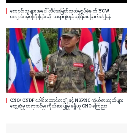
ကျောင်းသူများအပေါ် လိင်အမြတ်ထုတ်မှုစွပ်စွဲချက် YCW
ကျောင်းအုပ်ကြီးငြင်းဆို၊ တရားစွဲမည်ဟုခြိမ်းခြောက်တုံ့ပြန်
CNO/ CNDF ခေါင်းဆောင်တချို့နှင့် NSPNC ကိုယ်စားလှယ်များ
တွေ့ဆုံမှု တရားဝင်မှု၊ ကိုယ်စားပြုမှု မရှိဟု CNO ကြေညာ