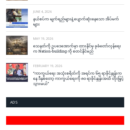
JUNE 4, 2026
နယ်စပ်က မျက်ရည်များနဲ့ ပျောက်ဆုံးနေသော အိပ်မက်
များ
MAY 19, 2026
သေနတ်ကို ဥပဒေအောက်မှာ ထားနိုင်မှ ခုခံတော်လှန်ရေး
က Nation-building ကို စတင်နိုင်မည်
FEBRUARY 19, 2026
“ကာကွယ်ရေး အသုံးစရိတ်ကို အရင်က ၆၅ ရာခိုင်နှုန်းက
နေ ဒီနှစ်တော့ ကာကွယ်ရေးကို ၈၀ ရာခိုင်နှုန်းအထိ တိုးမြှင့်
သွားမယ်”
ADS