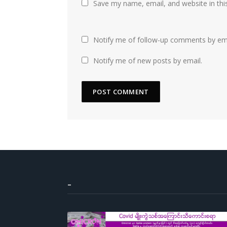
Save my name, email, and website in thi
Notify me of follow-up comments by ema
Notify me of new posts by email.
–