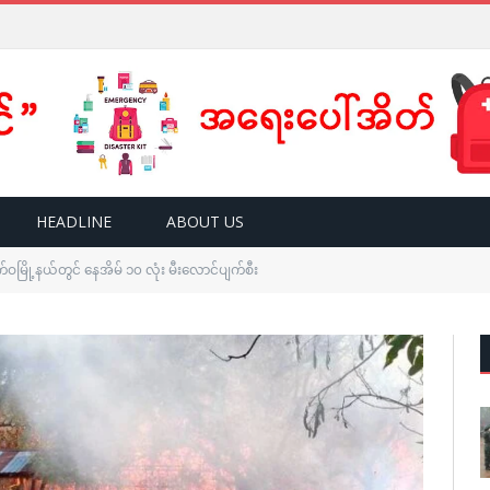
HEADLINE
ABOUT US
မြို့နယ်တွင် နေအိမ် ၁၀ လုံး မီးလောင်ပျက်စီး