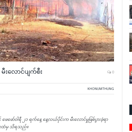
 မီးလောင်ပျက်စီး
0
KHONUMTHUNG
ဖေဖော်ဝါရီ ၂၁ ရက်နေ့ နေ့လယ်ပိုင်းက မီးလောင်မှုဖြစ်ပွားခဲ့ရာ
ျားထံမှ သိရသည်။