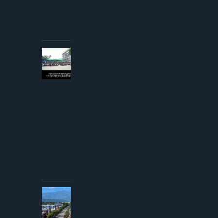
တိုက်မှုဖြစ်ပွား
ပြီး
တိုက်လေယာဉ်
ပျက်ကျဟုဆို
AUGUST 3,
2026
ကျောင်းသူ
များအပေါ်
လိင်အမြတ်
ထုတ်မှု
စွပ်စွဲချက်
YCW
ကျောင်းအုပ်
ကြီးငြင်းဆို၊
တရားစွဲမည်
ဟု
ခြိမ်းခြောက်
တုံ့ပြန်
AUGUST
3, 2026
ကလေး