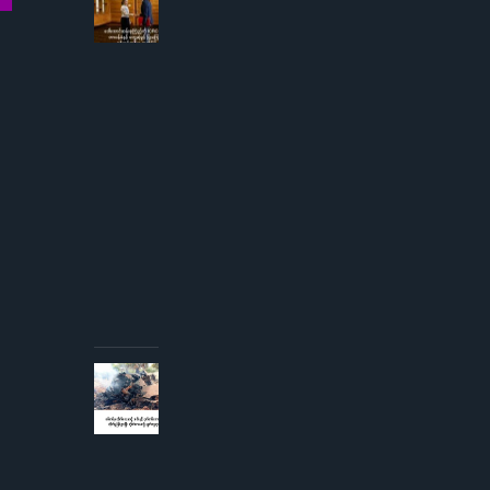
ဒေါ်
အောင်
ဆန်းစု
ကြည်
ကို
ICRC
ဌာနေ
တာဝန်ခံ
နှင့်
တွေ့ဆုံ
ခွင့် ပြု
ကြောင်း
စစ်တပ်
အစိုးရ
ထုတ်
ပြန်
AUGUST 3,
2026
စစ်တပ်မှ
တိုက်လေယာဉ်
၁ စီးနှင့် ငှက်
တစ်ကောင်တို့