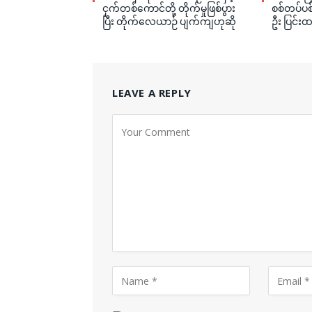
ငှက်တစ်ကောင်တို့ တိုက်မှုဖြစ်ပွား
စစ်တပ်ပစ်
ပြီး တိုက်လေယာဉ် ပျက်ကျဟုဆို
ဦး ပြင်းထ
LEAVE A REPLY