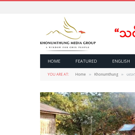
HOME
FEATURED
ENGLISH
YOU ARE AT:
Home
Khonumthung
ပလက်ဝ
»
»