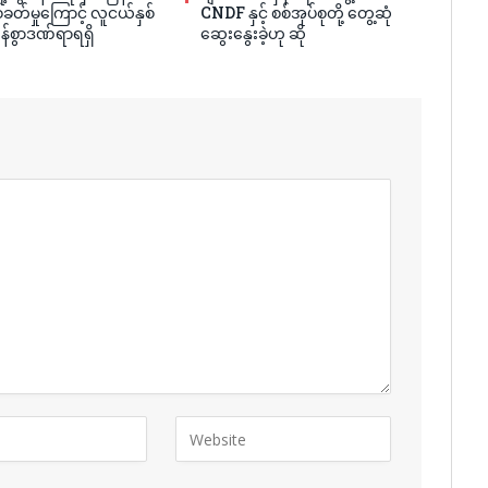
ခတ်မှုကြောင့် လူငယ်နှစ်
CNDF နှင့် စစ်အုပ်စုတို့ တွေ့ဆုံ
န်စွာဒဏ်ရာရရှိ
ဆွေးနွေးခဲ့ဟု ဆို