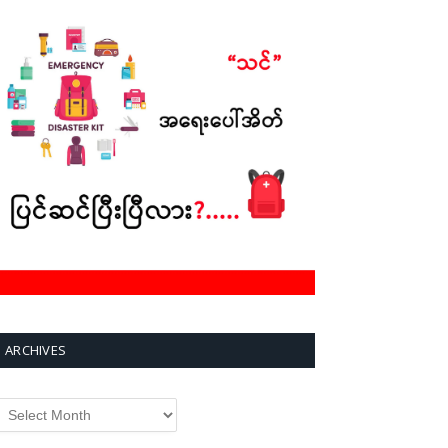
ARCHIVES
rchives