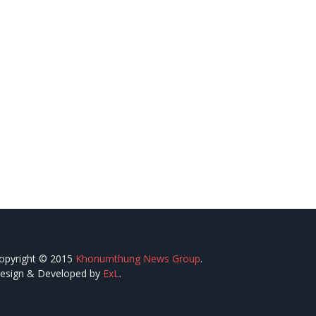
opyright © 2015
Khonumthung News Group
.
esign & Developed by
ExL
.