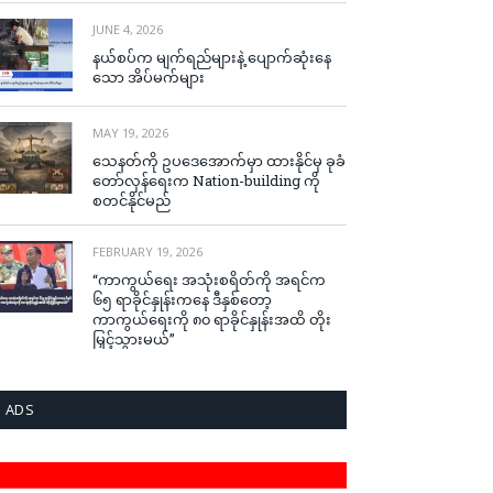
JUNE 4, 2026
နယ်စပ်က မျက်ရည်များနဲ့ ပျောက်ဆုံးနေ
သော အိပ်မက်များ
MAY 19, 2026
သေနတ်ကို ဥပဒေအောက်မှာ ထားနိုင်မှ ခုခံ
တော်လှန်ရေးက Nation-building ကို
စတင်နိုင်မည်
FEBRUARY 19, 2026
“ကာကွယ်ရေး အသုံးစရိတ်ကို အရင်က
၆၅ ရာခိုင်နှုန်းကနေ ဒီနှစ်တော့
ကာကွယ်ရေးကို ၈၀ ရာခိုင်နှုန်းအထိ တိုး
မြှင့်သွားမယ်”
ADS