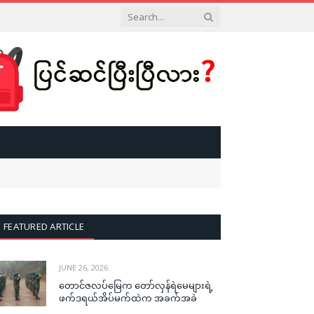
FEATURED ARTICLE
JUNE 26, 2026
တောင်ဇလပ်မြေက တော်လှန်ရဲမေများရဲ့
ဖက်ဒရယ်အိပ်မက်ထဲက အခက်အခဲ