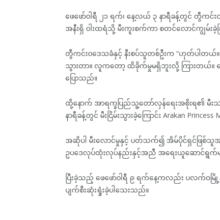
ဖေဖော်ဝါရီ ၂၁ ရက်၊ နေ့လယ် ၃ နာရီခန့်တွင် တွီကင
အနီးရှိ ဝါးထရံသို့ မီးကူးစက်ကာ စတင်လောင်ကျွမ်းခဲ
တွီကင်းဝဒေသခံနှင့် နီးစပ်သူတစ်ဦးက “ဟုတ်ပါတ
သွားတာ။ လူကတော့ ထိခိုက်မှုမရှိဘူးလို့ ကြားတယ်
ပြောသည်။
ထို့နောက် အာရက္ခပြည်သူ့တော်လှန်ရေးအစိုးရ၏ မီးသတ
နာရီခန့်တွင် မီးငြိမ်းသွားခဲ့ကြောင်း Arakan Prince
အဆိုပါ မီးလောင်မှုနှင့် ပတ်သက်၍ အိမ်ပိုင်ရှင်ဖြစ်သူ
ဥပဒေလုပ်ထုံးလုပ်နည်းနှင့်အညီ အရေးယူဆောင်ရွ
ပြီးခဲ့သည့် ဖေဖော်ဝါရီ ၉ ရက်နေ့ကလည်း ပလက်ဝမြို့နယ်၊
ပျက်စီးဆုံးရှုံးခဲ့ပါသေးသည်။