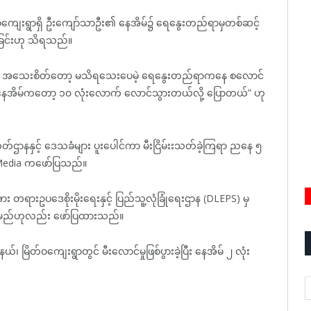
်းဝကျေးရွာရှိ ဦးကျော်သာဦး၏ နေအိမ်၌ ရေနွေးတည်ရာမှတစ်ဆင့်
့ခြင်းဟု သိရသည်။
ယ်။ အသေးစိတ်တော့ မသိရသေးပေမဲ့ ရေနွေးတည်ရာကနေ စလောင်
။ နေအိမ်ကတော့ ၁၀ လုံးလောက် လောင်သွားတယ်လို့ ပြောတယ်” ဟု
်ဌာနနှင့် ဒေသခံများ ပူးပေါင်ကာ မီးငြိမ်းးသတ်ခဲ့ကြရာ ညနေ ၅
ss Media ကဖော်ပြသည်။
အား တရားဥပဒေစိုးမိုးရေးနှင့် ပြည်သူ့လုံခြုံရေးဌာန (DLEPS) မှ
က်မည်ဟုလည်း ဖော်ပြထားသည်။
 မြိတ်ဝကျေးရွာတွင် မီးလောင်မှုဖြစ်ပွားခဲ့ပြီး နေအိမ် ၂ လုံး
A