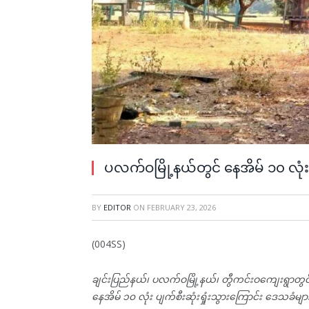
ပလက်ဝမြို့နယ်တွင် နေအိမ် ၁၀ လုံး
BY
EDITOR
ON
FEBRUARY 23, 2026
(004SS)
ချင်းပြည်နယ်၊ ပလက်ဝမြို့နယ်၊ တွီကင်းဝကျေးရွာတွင် 
နေအိမ် ၁၀ လုံး ပျက်စီးဆုံးရှုံးသွားကြောင်း ဒေသခံမ