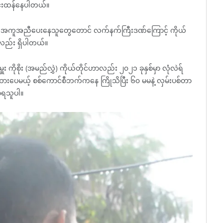
ပြင်းထန်နေပါတယ်။
င်ရာ အကူအညီပေးနေသူတွေတောင် လက်နက်ကြီးဒဏ်ကြောင့် ကိုယ်
လည်း ရှိပါတယ်။
ကိုစိုး (အမည်လွှဲ) ကိုယ်တိုင်ဟာလည်း ၂၀၂၁ ခုနှစ်မှာ လုံလဲရ်
်ထားပေမယ့် စစ်ကောင်စီဘက်ကနေ ကြိုသိပြီး ၆၀ မမနဲ့ လှမ်းပစ်တာ
ဲ့ရသူပါ။