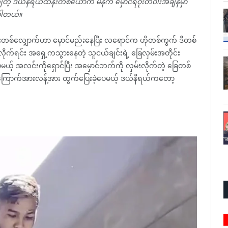
်ကျတဲ့ ဒယ်နီရယ်ထန်းတစ်ယောက် မနက် မှောင်ရီဝိုးတဝါးအချိန်မှာ
့ပါတယ်။
တစ်လျှောက်ဟာ မှောင်မည်းနေပြီး လရောင်က ဟိုတစ်ကွက် ဒီတစ်
်ရင်း အရှေ့ကသွားနေတဲ့ သူငယ်ချင်းရဲ့ ခြေလှမ်းအတိုင်း
ယ့် အလင်းကိုရှောင်ပြီး အမှောင်ဘက်ကို လှမ်းလိုက်တဲ့ ခြေတစ်
ဲ့ ကြောက်အားလန့်အား ထွက်ပြေးခဲ့ပေမယ့် ဒယ်နီရယ်ကတော့