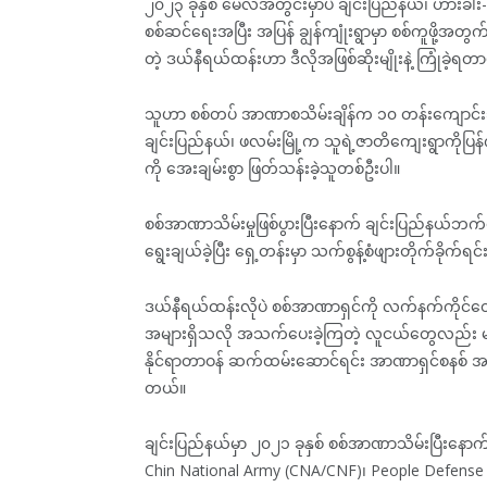
၂၀၂၃ ခုနှစ် မေလအတွင်းမှာပဲ ချင်းပြည်နယ်၊ ဟားခါး-ထန
စစ်ဆင်ရေးအပြီး အပြန် ချွန်ကျုံးရွာမှာ စစ်ကူဖို့အတ
တဲ့ ဒယ်နီရယ်ထန်းဟာ ဒီလိုအဖြစ်ဆိုးမျိုးနဲ့ ကြုံခဲ့ရတာ
သူဟာ စစ်တပ် အာဏာစသိမ်းချိန်က ၁၀ တန်းကျောင်းသားတ
ချင်းပြည်နယ်၊ ဖလမ်းမြို့က သူရဲ့ဇာတိကျေးရွာကိုပြန
ကို အေးချမ်းစွာ ဖြတ်သန်းခဲ့သူတစ်ဦးပါ။
စစ်အာဏာသိမ်းမှုဖြစ်ပွားပြီးနောက် ချင်းပြည်နယ်ဘက်မ
ရွေးချယ်ခဲ့ပြီး ရှေ့တန်းမှာ သက်စွန့်စံဖျားတိုက်ခိုက်
ဒယ်နီရယ်ထန်းလိုပဲ စစ်အာဏာရှင်ကို လက်နက်ကိုင်တေ
အများရှိသလို အသက်ပေးခဲ့ကြတဲ့ လူငယ်တွေလည်း မျာ
နိုင်ရာတာဝန် ဆက်ထမ်းဆောင်ရင်း အာဏာရှင်စနစ် အမ
တယ်။
ချင်းပြည်နယ်မှာ ၂၀၂၁ ခုနှစ် စစ်အာဏာသိမ်းပြီးနောက်
Chin National Army (CNA/CNF)၊ People Defense F