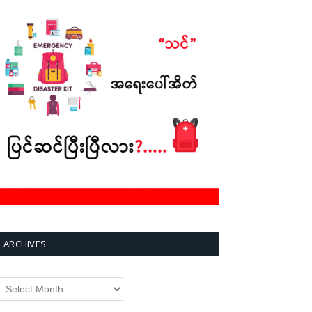
ARCHIVES
rchives