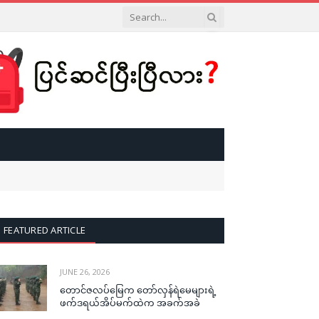
FEATURED ARTICLE
JUNE 26, 2026
တောင်ဇလပ်မြေက တော်လှန်ရဲမေများရဲ့
ဖက်ဒရယ်အိပ်မက်ထဲက အခက်အခဲ