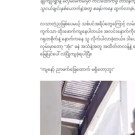
ချုံကျုံးရွာနဲ့ မလှမ်းမကမ်းမှာ ကင်းထောက်ဖို့ တာဝန
သူငယ်ချင်းနှစ်ယောက်နဲ့အတူ စခန်းကနေ ထွက်လာခဲ
လသာတဲ့ညဖြစ်ပေမယ့် သစ်ပင်အရိပ်တွေကြောင့် လမ်း
ကွက်သာ ထိုးဖောက်ကျနေပါတယ်။ အလင်း‌နောက်ကိုလိုက
ဂရုတစိုက်နဲ့ နောက်ကနေ သူ လိုက်ပါလာခဲ့တယ်။ ဒါပေမ
လှမ်းမှာတော့ “အုံး” ခနဲ အသံနဲ့အတူ အထိတ်တလန့်န
မြေပြင်ပေါ် လဲပြိုကျခဲ့ရပါပြီ။
“ကျနော့် ညာဖက်ခြေထောက် မရှိတော့ဘူး”