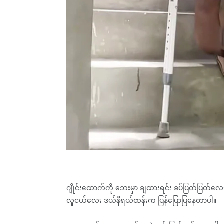
ဂျိုင်းထောက်ကို ဘေးမှာ ချထားရင်း ခပ်ပြတ်ပြတ်လေ
လူငယ်လေး ဒယ်နီရယ်ထန်းက ပြန်ပြောပြနေတာပါ။