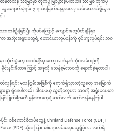
်တလန် သီးမြစ်မှာ တိုက်ပွဲ ဖြစ်ပွားခဲ့ပါတယ်။ သီးမြစ် တိုက်ပွဲ
ွက် သွားရောက်ခဲ့ရင်း ၃ ရက်မြောက်နေ့မှာတော့ ကင်းထောက်ဖို့သွား
ပါ။
စ်ဦးဖြစ်ပြီး ကိုဗစ်ကြောင့် ကျောင်းတွေပိတ်ချိန်မှာ
်ကာ အဘိုးအဖွားတွေရဲ့ တောင်ယာလုပ်ငန်းကို ဝိုင်းကူလုပ်ရင်း ဘဝ
ှာ တိုက်ပွဲတွေ စတင်ချိန်မှာတော့ လက်နက်ကိုင်လမ်းစဉ်ကို
ရင်း မိုင်းနင်းမိတာကြောင့် အခုလို မသန်စွမ်းဘဝကို ရောက်ခဲ့ရတာပါ။
ာ်လှန်ရင်း မသန်စွမ်းအဖြစ်ကို ရောက်ရှိသွားတဲ့သူတွေ အမြောက်
းစွာ ရှိနေပါတယ်။ ဒါပေမယ့် သူတို့တွေဟာ ဘဝကို အရှုံးမပေးဘဲ
ြစ်ပြုတ်ဖို့အထိ ခွန်အားတွေနဲ့ ဆက်လက် တော်လှန်နေကြပါ
ပိုင်း စစ်ကောင်စီတပ်တွေနဲ့ Chinland Defense Force (CDF)၊
orce (PDF) တို့အကြား စစ်ရေးတင်းမာမှုတွေရှိခဲ့ကာ လက်ရှိ