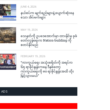
JUNE 4, 2026
နယ်စပ်က မျက်ရည်များနဲ့ ပျောက်ဆုံးနေ
သော အိပ်မက်များ
MAY 19, 2026
သေနတ်ကို ဥပဒေအောက်မှာ ထားနိုင်မှ ခုခံ
တော်လှန်ရေးက Nation-building ကို
စတင်နိုင်မည်
FEBRUARY 19, 2026
“ကာကွယ်ရေး အသုံးစရိတ်ကို အရင်က
၆၅ ရာခိုင်နှုန်းကနေ ဒီနှစ်တော့
ကာကွယ်ရေးကို ၈၀ ရာခိုင်နှုန်းအထိ တိုး
မြှင့်သွားမယ်”
ADS