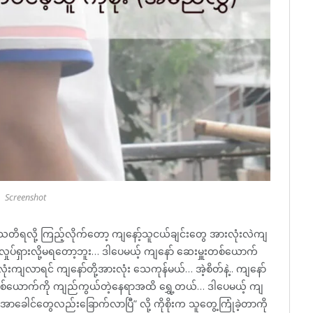
Screenshot
တိရလို့ ကြည့်လိုက်တော့ ကျနော့်သူငယ်ချင်းတွေ အားလုံးလဲကျ
ှုပ်ရှားလို့မရတော့ဘူး… ဒါပေမယ့် ကျနော် ဆေးမှူးတစ်ယောက်
ျလာရင် ကျနော်တို့အားလုံး သေကုန်မယ်… အဲ့စိတ်နဲ့.. ကျနော်
င်းနှစ်ယောက်ကို ကျည်ကွယ်တဲ့နေရာအထိ ရွှေ့တယ်… ဒါပေမယ့် ကျ
ာခေါင်တွေလည်းခြောက်လာပြီ” လို့ ကိုစိုးက သူတွေ့ကြုံခဲ့တာကို