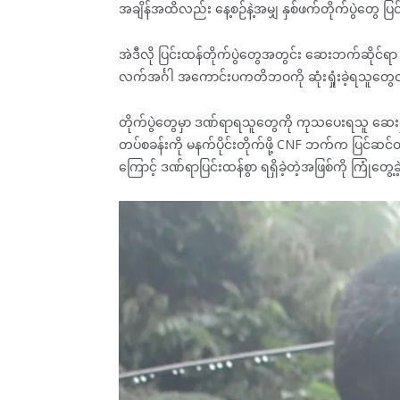
အချိန်အထိလည်း နေ့စဉ်နဲ့အမျှ နှစ်ဖက်တိုက်ပွဲတွေ 
အဲဒီလို ပြင်းထန်တိုက်ပွဲတွေအတွင်း ဆေးဘက်ဆို
လက်အင်္ဂါ အကောင်းပကတိဘဝကို ဆုံးရှုံးခဲ့ရသူတွေ
တိုက်ပွဲတွေမှာ ဒဏ်ရာရသူတွေကို ကုသပေးရသူ ဆေးမှူး 
တပ်စခန်းကို မနက်ပိုင်းတိုက်ဖို့ CNF ဘက်က ပြင်ဆင
ကြောင့် ဒဏ်ရာပြင်းထန်စွာ ရရှိခဲ့တဲ့အဖြစ်ကို ကြုံတွေ့ခ