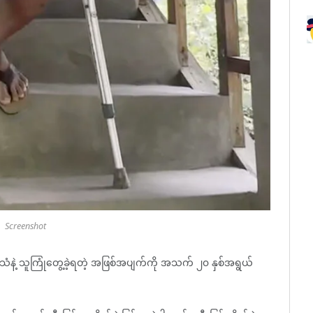
Screenshot
သံနဲ့ သူကြုံတွေ့ခဲ့ရတဲ့ အဖြစ်အပျက်ကို အသက် ၂၀ နှစ်အရွယ်