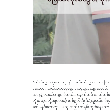
“ပေါက်ကွဲသံနဲ့အတူ ကျနော် သတိလစ်သွားတယ်။ ပြန်သ
နေတယ်.. ဘယ်သူမှမလုပ်ရှားတော့ဘူး.. ကျနော်လည်းလ
အနေနဲ့ တာဝန်ကျေချင်တယ်… နောက်ထပ် ကျည်တစ်လုံးက
လုံးဝ သွားလို့မရပေမယ့် တစ်ရွတ်တိုက်နဲ့ သူငယ်ချ
နော် မနိုင်တော့ဘူး… သွေးလည်း အရမ်းထွက်နေတော့ အ