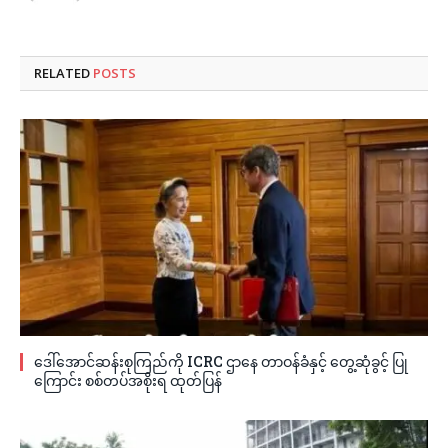
RELATED
POSTS
ဒေါ်အောင်ဆန်းစုကြည်ကို ICRC ဌာနေ တာဝန်ခံနှင့် တွေ့ဆုံခွင့် ပြု
ကြောင်း စစ်တပ်အစိုးရ ထုတ်ပြန်