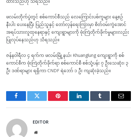
ထားသည်ဟု သိရသည်။
ဖလမ်းတိုက်ပွဲတွင် စစ်ကောင်စီသည် လေကြောင်းပစ်ကူများ နေ့စဉ်
နီးပါး ပေးနေပြီး ပြည်သူနှင့် တော်လှန်ရေးကြားမှာ စိတ်ဝမ်းကွဲအောင်
အရပ်သားလူထုနေရာနှင့် ကျေးရွာများကို ဗုံးကြဲတိုက်ခိုက်မှုများလည်း
ပြုလုပ်နေသည်ဟု သိရသည်။
ဇန်နဝါရီလ ၄ ရက်က ဖလမ်းမြို့နယ်၊ Khuanglung ကျေးရွာကို စစ်
ကောင်စီက ဗုံးကြဲတိုက်ခိုက်ရာ စစ်ကောင်စီ စစ်သုံ့ပန်း ၇ ဦးသေဆုံး၊ ၃
ဦး ဒဏ်ရာများ ရရှိကာ CNDF ရဲဘော် ၁ ဦး ကျဆုံးခဲ့သည်။
Facebook
Twitter
Pinterest
LinkedIn
Tumblr
Email
EDITOR
Website