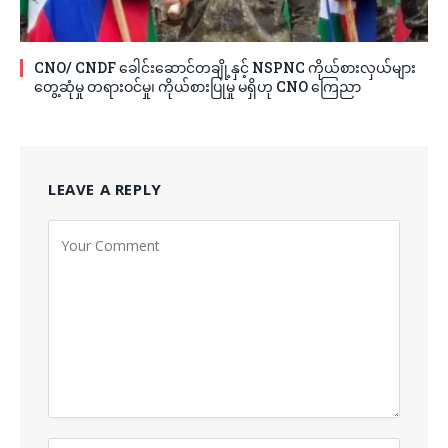
CNO/ CNDF ခေါင်းဆောင်တချို့နှင့် NSPNC ကိုယ်စားလှယ်များ
တွေ့ဆုံမှု တရားဝင်မှု၊ ကိုယ်စားပြုမှု မရှိဟု CNO ကြေညာ
LEAVE A REPLY