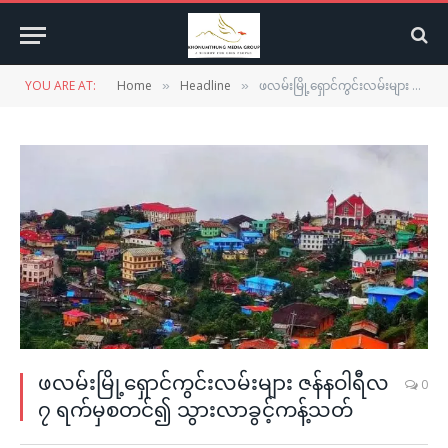
YOU ARE AT:
Home
Headline
ဖလမ်းမြို့ရှောင်ကွင်းလမ်းများ ဇန်နဝါရီလ ၇ ရက်မှစတင်၍ သွားလာခွင့်ကန့်သတ်
»
»
ဖလမ်းမြို့ရှောင်ကွင်းလမ်းများ ဇန်နဝါရီလ
0
၇ ရက်မှစတင်၍ သွားလာခွင့်ကန့်သတ်