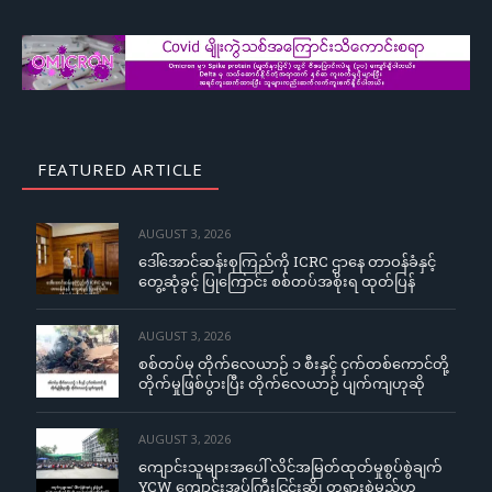
FEATURED ARTICLE
AUGUST 3, 2026
ဒေါ်အောင်ဆန်းစုကြည်ကို ICRC ဌာနေ တာဝန်ခံနှင့်
တွေ့ဆုံခွင့် ပြုကြောင်း စစ်တပ်အစိုးရ ထုတ်ပြန်
AUGUST 3, 2026
စစ်တပ်မှ တိုက်လေယာဉ် ၁ စီးနှင့် ငှက်တစ်ကောင်တို့
တိုက်မှုဖြစ်ပွားပြီး တိုက်လေယာဉ် ပျက်ကျဟုဆို
AUGUST 3, 2026
ကျောင်းသူများအပေါ် လိင်အမြတ်ထုတ်မှုစွပ်စွဲချက်
YCW ကျောင်းအုပ်ကြီးငြင်းဆို၊ တရားစွဲမည်ဟု