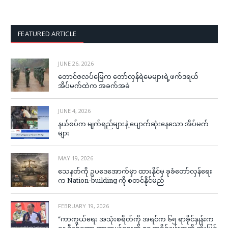
FEATURED ARTICLE
JUNE 26, 2026
တောင်ဇလပ်မြေက တော်လှန်ရဲမေများရဲ့ဖက်ဒရယ်
အိပ်မက်ထဲက အခက်အခဲ
JUNE 4, 2026
နယ်စပ်က မျက်ရည်များနဲ့ ပျောက်ဆုံးနေသော အိပ်မက်
များ
MAY 19, 2026
သေနတ်ကို ဥပဒေအောက်မှာ ထားနိုင်မှ ခုခံတော်လှန်ရေး
က Nation-building ကို စတင်နိုင်မည်
FEBRUARY 19, 2026
“ကာကွယ်ရေး အသုံးစရိတ်ကို အရင်က ၆၅ ရာခိုင်နှုန်းက
နေ ဒီနှစ်တော့ ကာကွယ်ရေးကို ၈၀ ရာခိုင်နှုန်းအထိ တိုးမြှင့်