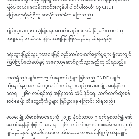
ဖြစ်ပါတယ်။ ဖလမ်းအဝင်အကုန်ပါ ပါဝင်ပါတယ်” ဟု CNDF
ပြောရေးဆိုခွင့်ရှိသူ ဆလိုင်းတင်မီက ပြောသည်။
ပြည်သူလူထု၏ လုံခြုံရေးအတွက်လည်း ဖလမ်းမြို့ခရီးသွားပြည်
သူများကို အသိပေး နှိုးဆော်ရခြင်းဖြစ်သည်ဟု သိရသည်။
ခရီးသွားပြည်သူများအနေဖြင့် စည်းကမ်းဖောက်ဖျက်မှုများ ရှိလာလျှင်
ကြပ်ကြပ်မတ်မတ်နှင့် အရေးယူဆောင်ရွက်သွားမည်ဟု သိရသည်။
လက်ရှိတွင် ချင်းကာကွယ်ရေးတပ်ဖွဲ့များဖြစ်သည့် CNDF ၊ ချင်း
ညီနောင်နှင့် မဟာမိတ်ပူးပေါင်းတပ်များသည် ဖလမ်းမြို့ အခြေစိုက်
ခလရ – ၂၆၈ တပ်ရင်းကို အပြီးသတ် သိမ်းနိုင်ရေး ဆက်လက်ထိုးစစ်
ဆင်နေပြီး ထိတွေ့တိုက်ပွဲများ ဖြစ်ပွားနေ ကြောင်း သိရသည်။
ဖလမ်းမြို့သိမ်းစစ်ဆင်ရေးကို ၂၀၂၄ နိုဝင်ဘာလ ၉ ရက်မှစတင်၍ ဖော်
ဆောင်နေခြင်းဖြစ်ပြီး ခလရ – ၂၆၈ တပ်ရင်းမှအပ စစ်စခန်းအားလုံးကို
ချင်းညီနောင် ပူးပေါင်းတပ်က သိမ်းထားကာ ဖလမ်းမြို့ကို ထိန်းချုပ်