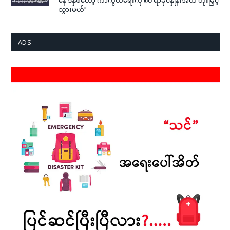
သွားမယ်”
ADS