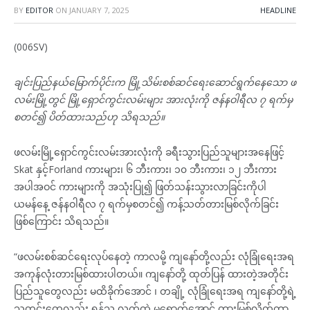
BY
EDITOR
ON
JANUARY 7, 2025
HEADLINE
(006SV)
ချင်းပြည်နယ်မြောက်ပိုင်းက မြို့သိမ်းစစ်ဆင်ရေးဆောင်ရွက်နေသော ဖ
လမ်းမြို့တွင် မြို့ရှောင်ကွင်းလမ်းများ အားလုံးကို ဇန်နဝါရီလ ၇ ရက်မှ
စတင်၍ ပိတ်ထားသည်ဟု သိရသည်။
ဖလမ်းမြို့ရှောင်ကွင်းလမ်းအားလုံးကို ခရီးသွားပြည်သူများအနေဖြင့်
Skat နှင့်Forland ကားများ၊ ၆ ဘီးကား၊ ၁၀ ဘီးကား၊ ၁၂ ဘီးကား
အပါအဝင် ကားများကို အသုံးပြု၍ ဖြတ်သန်းသွားလာခြင်းကိုပါ
ယမန်နေ့ ဇန်နဝါရီလ ၇ ရက်မှစတင်၍ ကန့်သတ်တားမြစ်လိုက်ခြင်း
ဖြစ်ကြောင်း သိရသည်။
“ဖလမ်းစစ်ဆင်ရေးလုပ်နေတဲ့ ကာလမို့ ကျနော်တို့လည်း လုံခြုံရေးအရ
အကုန်လုံးတားမြစ်ထားပါတယ်။ ကျနော်တို့ ထုတ်ပြန် ထားတဲ့အတိုင်း
ပြည်သူတွေလည်း မထိခိုက်အောင် ၊ တချို့ လုံခြုံရေးအရ ကျနော်တို့ရဲ့
သတင်းတွေလည်း ရန်သူ့ လက်ထဲ မရောက်အောင် တားမြစ်လိုက်တာ