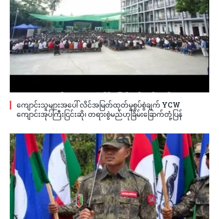
ကျောင်းသူများအပေါ် လိင်အမြတ်ထုတ်မှုစွပ်စွဲချက် YCW
ကျောင်းအုပ်ကြီးငြင်းဆို၊ တရားစွဲမည်ဟုခြိမ်းခြောက်တုံ့ပြန်