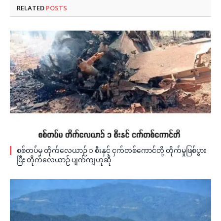
RELATED
POSTS
စစ်တပ်မှ တိုက်လေယာဉ် ၁ စီးနှင့် ငှက်တစ်ကောင်တို့ တိုက်မှုဖြစ်ပွား
ပြီး တိုက်လေယာဉ် ပျက်ကျဟုဆို