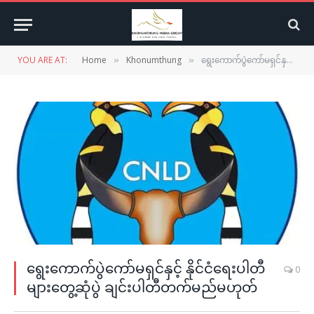
YOU ARE AT:
Home
Khonumthung
ရွေးကောက်ပွဲကော်မရှင်နှင့် နိုင်ငံရေးပါတီများတွေ့ဆုံပွဲ ချင်းပါတီတက်မည်မဟုတ်
»
»
ရွေးကောက်ပွဲကော်မရှင်နှင့် နိုင်ငံရေးပါတီ
0
များတွေ့ဆုံပွဲ ချင်းပါတီတက်မည်မဟုတ်