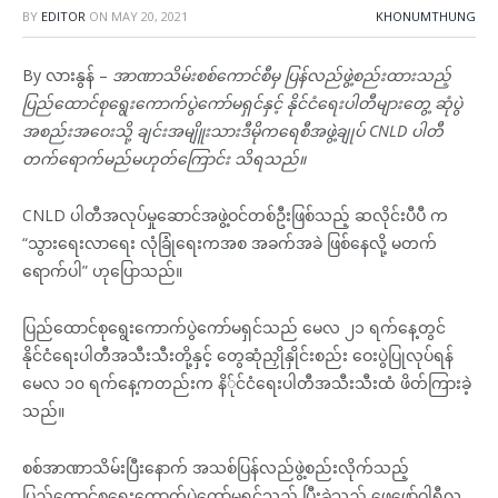
BY
EDITOR
ON
MAY 20, 2021
KHONUMTHUNG
By လားနွန် –
အာဏာသိမ်းစစ်ကောင်စီမှ ပြန်လည်ဖွဲ့စည်းထားသည့်
ပြည်ထောင်စုရွေးကောက်ပွဲကော်မရှင်နှင့် နိုင်ငံရေးပါတီများတွေ့ ဆုံပွဲ
အစည်းအဝေးသို့ ချင်းအမျိူးသားဒီမိုကရေစီအဖွဲ့ချုပ် CNLD ပါတီ
တက်ရောက်မည်မဟုတ်ကြောင်း သိရသည်။
CNLD ပါတီအလုပ်မှုဆောင်အဖွဲ့ဝင်တစ်ဦးဖြစ်သည့် ဆလိုင်းပီပီ က
“သွားရေးလာရေး လုံခြုံရေးကအစ အခက်အခဲ ဖြစ်နေလို့ မတက်
ရောက်ပါ” ဟုပြောသည်။
ပြည်ထောင်စုရွေးကောက်ပွဲကော်မရှင်သည် မေလ ၂၁ ရက်နေ့တွင်
နိုင်ငံရေးပါတီအသီးသီးတို့နှင့် တွေဆုံညှိုနှိုင်းစည်း ဝေးပွဲပြုလုပ်ရန်
မေလ ၁၀ ရက်နေ့ကတည်းက နိ်ုင်ငံရေးပါတီအသီးသီးထံ ဖိတ်ကြားခဲ့
သည်။
စစ်အာဏာသိမ်းပြီးနောက် အသစ်ပြန်လည်ဖွဲ့စည်းလိုက်သည့်
ပြည်ထောင်စုရွေးကောက်ပွဲကော်မရှင်သည် ပြီးခဲ့သည့် ဖေဖော်ဝါရီလ