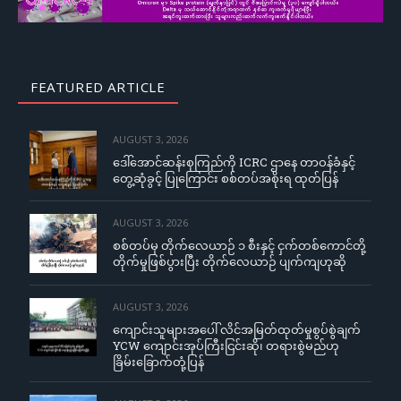
FEATURED ARTICLE
AUGUST 3, 2026
ဒေါ်အောင်ဆန်းစုကြည်ကို ICRC ဌာနေ တာဝန်ခံနှင့်
တွေ့ဆုံခွင့် ပြုကြောင်း စစ်တပ်အစိုးရ ထုတ်ပြန်
AUGUST 3, 2026
စစ်တပ်မှ တိုက်လေယာဉ် ၁ စီးနှင့် ငှက်တစ်ကောင်တို့
တိုက်မှုဖြစ်ပွားပြီး တိုက်လေယာဉ် ပျက်ကျဟုဆို
AUGUST 3, 2026
ကျောင်းသူများအပေါ် လိင်အမြတ်ထုတ်မှုစွပ်စွဲချက်
YCW ကျောင်းအုပ်ကြီးငြင်းဆို၊ တရားစွဲမည်ဟု
ခြိမ်းခြောက်တုံ့ပြန်