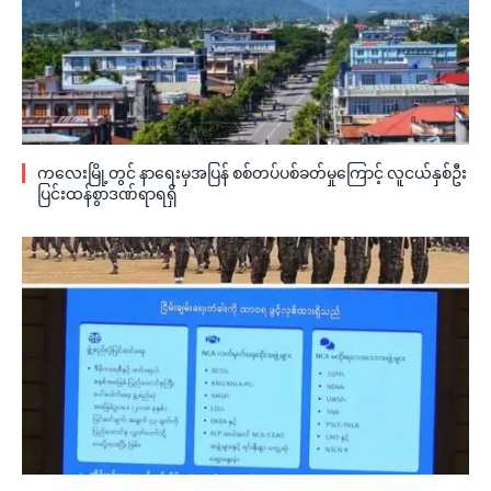
ကလေးမြို့တွင် နာရေးမှအပြန် စစ်တပ်ပစ်ခတ်မှုကြောင့် လူငယ်နှစ်ဦး
ပြင်းထန်စွာဒဏ်ရာရရှိ