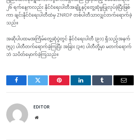
၂၆ ရက်နေ့ကလည်း နိုင်ငံရေးပါတီအချိူ့နှင့်တွေ့ဆုံမှုပြုလုပ်ခဲ့ပြီးဖြစ်
ကာ ချင်းနိုင်ငံရေးပါတီထဲမှ ZNRDP တစ်ပါတီသာလျှင်တက်ရောက်ခဲ့
သည်။
အဆိုပါပထမအကြိမ်တွေ့ဆုံပွဲတွင် နိုင်ငံရေးပါတီ (၉၁) ရှိသည့်အနက်
(၅၃) ပါတီတက်ရောက်ခဲ့ကြပြီး အခြား (၃၈) ပါတီတို့မှာ မတက်ရောက်
ဘဲ သပိတ်မှောက်ခဲ့ကြသည်။
Facebook
Twitter
Pinterest
LinkedIn
Tumblr
Email
EDITOR
Website