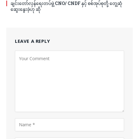
ချင်းတော်လှန်ရေးတပ်ဖွဲ့ CNO/ CNDF နှင့် စစ်အုပ်စုတို့ တွေ့ဆုံ
ဆွေးနွေးခဲ့ဟု ဆို
LEAVE A REPLY