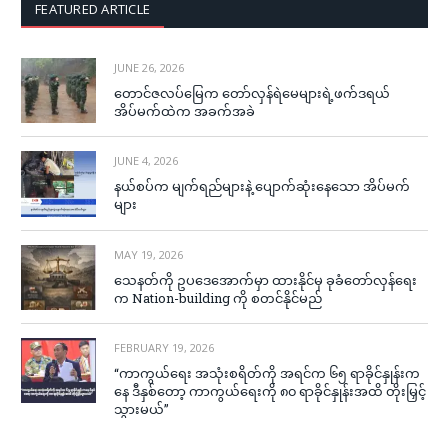
FEATURED ARTICLE
JUNE 26, 2026
တောင်ဇလပ်မြေက တော်လှန်ရဲမေများရဲ့ဖက်ဒရယ်
အိပ်မက်ထဲက အခက်အခဲ
JUNE 4, 2026
နယ်စပ်က မျက်ရည်များနဲ့ ပျောက်ဆုံးနေသော အိပ်မက်
များ
MAY 19, 2026
သေနတ်ကို ဥပဒေအောက်မှာ ထားနိုင်မှ ခုခံတော်လှန်ရေး
က Nation-building ကို စတင်နိုင်မည်
FEBRUARY 19, 2026
“ကာကွယ်ရေး အသုံးစရိတ်ကို အရင်က ၆၅ ရာခိုင်နှုန်းက
နေ ဒီနှစ်တော့ ကာကွယ်ရေးကို ၈၀ ရာခိုင်နှုန်းအထိ တိုးမြှင့်
သွားမယ်”