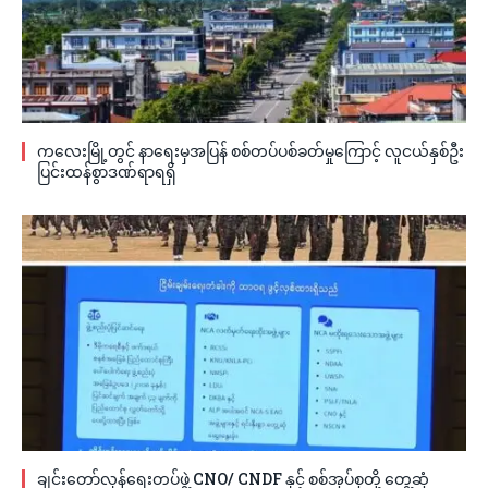
ကလေးမြို့တွင် နာရေးမှအပြန် စစ်တပ်ပစ်ခတ်မှုကြောင့် လူငယ်နှစ်ဦး
ပြင်းထန်စွာဒဏ်ရာရရှိ
ချင်းတော်လှန်ရေးတပ်ဖွဲ့ CNO/ CNDF နှင့် စစ်အုပ်စုတို့ တွေ့ဆုံ