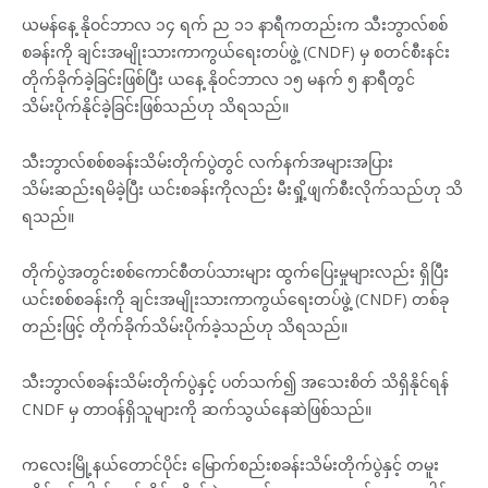
ယမန်နေ့ နိုဝင်ဘာလ ၁၄ ရက် ည ၁၁ နာရီကတည်းက သီးဘွာလ်စစ်
စခန်းကို ချင်းအမျိုးသားကာကွယ်ရေးတပ်ဖွဲ့ (CNDF) မှ စတင်စီးနင်း
တိုက်ခိုက်ခဲ့ခြင်းဖြစ်ပြီး ယနေ့ နိုဝင်ဘာလ ၁၅ မနက် ၅ နာရီတွင်
သိမ်းပိုက်နိုင်ခဲ့ခြင်းဖြစ်သည်ဟု သိရသည်။
သီးဘွာလ်စစ်စခန်းသိမ်းတိုက်ပွဲတွင် လက်နက်အများအပြား
သိမ်းဆည်းရမိခဲ့ပြီး ယင်းစခန်းကိုလည်း မီးရှို့ဖျက်စီးလိုက်သည်ဟု သိ
ရသည်။
တိုက်ပွဲအတွင်းစစ်ကောင်စီတပ်သားများ ထွက်ပြေးမှုများလည်း ရှိပြီး
ယင်းစစ်စခန်းကို ချင်းအမျိုးသားကာကွယ်ရေးတပ်ဖွဲ့ (CNDF) တစ်ခု
တည်းဖြင့် တိုက်ခိုက်သိမ်းပိုက်ခဲ့သည်ဟု သိရသည်။
သီးဘွာလ်စခန်းသိမ်းတိုက်ပွဲနှင့် ပတ်သက်၍ အသေးစိတ် သိရှိနိုင်ရန်
CNDF မှ တာဝန်ရှိသူများကို ဆက်သွယ်နေဆဲဖြစ်သည်။
ကလေးမြို့နယ်တောင်ပိုင်း မြောက်စည်းစခန်းသိမ်းတိုက်ပွဲနှင့် တမူး