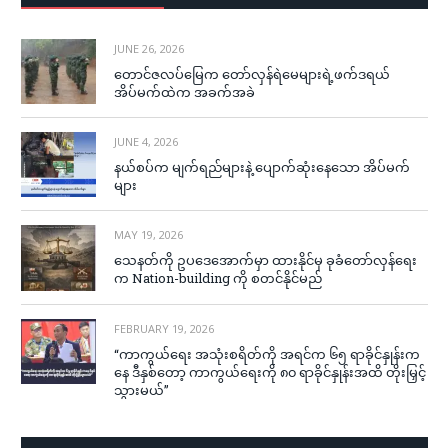
JUNE 26, 2026
တောင်ဇလပ်မြေက တော်လှန်ရဲမေများရဲ့ဖက်ဒရယ်
အိပ်မက်ထဲက အခက်အခဲ
JUNE 4, 2026
နယ်စပ်က မျက်ရည်များနဲ့ ပျောက်ဆုံးနေသော အိပ်မက်
များ
MAY 19, 2026
သေနတ်ကို ဥပဒေအောက်မှာ ထားနိုင်မှ ခုခံတော်လှန်ရေး
က Nation-building ကို စတင်နိုင်မည်
FEBRUARY 19, 2026
“ကာကွယ်ရေး အသုံးစရိတ်ကို အရင်က ၆၅ ရာခိုင်နှုန်းက
နေ ဒီနှစ်တော့ ကာကွယ်ရေးကို ၈၀ ရာခိုင်နှုန်းအထိ တိုးမြှင့်
သွားမယ်”