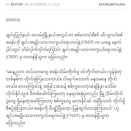
BY
EDITOR
ON
NOVEMBER 15, 2023
KHONUMTHUNG
(006SV)
ချင်းပြည်နယ်၊ ဖလမ်းမြို့နယ်အတွင်းက စစ်ကောင်စီ၏ သီးဘွာလ်စစ်
စခန်းကို ချင်းအမျိုးသားကာကွယ်ရေးတပ်ဖွဲ့ (CNDF) က ယနေ့ မနက်
ပိုင်းတွင် သိမ်းပိုက်လိုက်ကြောင်း ချင်းအမျိုးသားကာကွယ်ရေးတပ်ဖွဲ့
(CNDF) မှ တာဝန်ရှိသူက ပြောသည်။
“မနေ့ညက တပ်သားတွေ စခန်းသိမ်းတိုက်ပွဲ ဝင်တိုက်တယ်။ လွန်ခဲ့တဲ့
တစ်နှစ်က တိုက်ခဲ့ကြသေးတယ်။ ငါးရက်လောက် မနားမနေ တိုက်
တယ်။ လေကြောင်းနဲ့ အပြင်းအထန် စစ်ကူပေးတဲ့အချိန်မှာ မသိမ်း
လိုက်နိုင်ဘူး။ ဒီတစ်ခေါက်ကြတော့ နေရာအနှံမှာလည်း မြို့သိမ်းတိုက်
ပွဲတွေ ရှိနေတဲ့အခါကြတော့ စစ်ကူတွေ မလာနိုင်ခင် အပြီးသတ် တိုက်ဖို့
စီစဉ်ခဲ့ကြတယ်။ စခန်းကို မီးရှို့ပြီးတေ့ာ ပြန်ထွက်လာခဲ့ကြတယ်” ဟု
ချင်းအမျိုးသားကာကွယ်ရေးတပ်ဖွဲ့ (CNDF) မှ တာဝန်ရှိသူက
ပြောသည်။