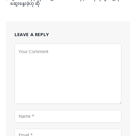
ဆွေးနွေးခဲ့ဟု ဆို
LEAVE A REPLY