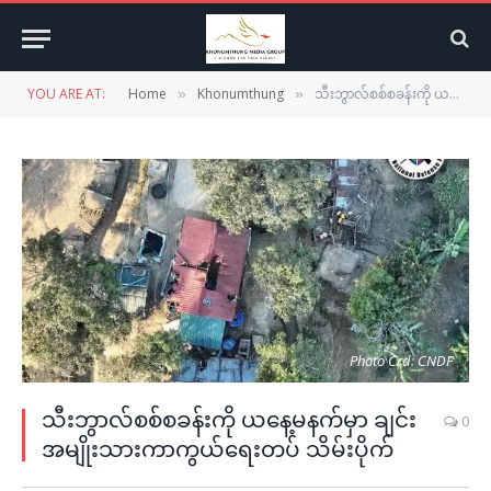
YOU ARE AT:
Home
Khonumthung
သီးဘွာလ်စစ်စခန်းကို ယနေ့မနက်မှာ ချင်းအမျိုးသားကာကွယ်ရေးတပ် သိမ်းပိုက်
»
»
Photo Crd: CNDF
သီးဘွာလ်စစ်စခန်းကို ယနေ့မနက်မှာ ချင်း
0
အမျိုးသားကာကွယ်ရေးတပ် သိမ်းပိုက်