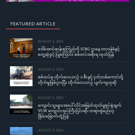
FEATURED ARTICLE
AUGUST 3, 2026
ဒေါ်အောင်ဆန်းစုကြည်ကို ICRC ဌာနေ တာဝန်ခံနှင့်
တွေ့ဆုံခွင့် ပြုကြောင်း စစ်တပ်အစိုးရ ထုတ်ပြန်
AUGUST 3, 2026
စစ်တပ်မှ တိုက်လေယာဉ် ၁ စီးနှင့် ငှက်တစ်ကောင်တို့
တိုက်မှုဖြစ်ပွားပြီး တိုက်လေယာဉ် ပျက်ကျဟုဆို
AUGUST 3, 2026
ကျောင်းသူများအပေါ် လိင်အမြတ်ထုတ်မှုစွပ်စွဲချက်
YCW ကျောင်းအုပ်ကြီးငြင်းဆို၊ တရားစွဲမည်ဟု
ခြိမ်းခြောက်တုံ့ပြန်
AUGUST 3, 2026