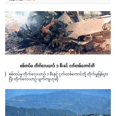
စစ်တပ်မှ တိုက်လေယာဉ် ၁ စီးနှင့် ငှက်တစ်ကောင်တို့ တိုက်မှုဖြစ်ပွား
ပြီး တိုက်လေယာဉ် ပျက်ကျဟုဆို