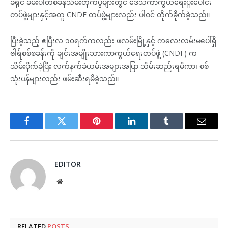
ခရိုင် ခမ်းပါတ်စခန်သိမ်းတိုက်ပွဲများတွင် ဒေသကာကွယ်ရေးပူးပေါင်း
တပ်ဖွဲ့များနှင့်အတူ CNDF တပ်ဖွဲ့များလည်း ပါဝင် တိုက်ခိုက်ခဲ့သည်။
ပြီးခဲ့သည့် ဧပြီးလ ၁၀ရက်ကလည်း ဖလမ်းမြို့နှင့် ကလေးလမ်းမပေါ်ရှိ
ဗါရ်စစ်စခန်းကို ချင်းအမျိုးသားကာကွယ်ရေးတပ်ဖွဲ့ (CNDF) က
သိမ်းပိုက်ခဲ့ပြီး လက်နက်ခဲယမ်းအများအပြာ သိမ်းဆည်းရမိကာ၊ စစ်
သုံးပန်များလည်း ဖမ်းဆီးရမိခဲ့သည်။
Facebook
Twitter
Pinterest
LinkedIn
Tumblr
Email
EDITOR
Website
RELATED
POSTS