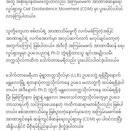
အတူ အစိုးရဝန်ထမ်းတွေဟာလည်း အကြမ်းမဖက် အာဏာဖီဆန်ရေး
လှုပ်ရှားမှု Civil Disobedience Movement (CDM) မှာ ပူးပေါင်းပါဝင်
လာခဲ့ကြပါတယ်။
သူတို့တွေဟာ စစ်တပ်ရဲ့ အာဏာသိမ်းမှုကို လက်မခံကြတဲ့အပြင်
အာဏာရှင်ရဲ့ လက်အောက်မှာ အလုပ်ဆက်လက် မလုပ်ချင်တော့တဲ့
အတွက်ကြောင့် ဖြစ်ပါတယ်။ အဲဒီလို အကြမ်းမဖက် အာဏာဖီဆန် ရေး
လှုပ်ရှားမှုမှာ ဥပဒေပညာနဲ့ Ph.D ဘွဲရရှိထားသူ ချင်းအမျိုးသမီး
တက္ကသိုလ်ကထိက ဒေါက်တာမေရီလည်း ပူးပေါင်းပါဝင်ခဲ့ပါတယ်။
ဒေါက်တာမေရီဟာ မုံရွာတက္ကသိုလ်မှာ (LLB) ဥပဒေဘွဲ့ ရရှိပြီးနောက်
မန္တလေးမြို့ ရတနာပုံတက္ကသိုလ်ကနေ ဥပဒေ မဟာဘွဲ့ကို ထပ်မံရရှိခဲ့ပါ
တယ်။ အဲဒီနောက် Ph.D ဘွဲ့ကို မန္တလေးတက္ကသိုလ်ကနေ ထပ်မံရရှိခဲ့
ပြီး မြစ်ကြီးနား၊ မုံရွာနဲ့ မန္တလေး အဝေးသင်တက္ကသိုလ်တွေမှာ ဥပဒေ
ဘာသာရပ်ကို သင်ကြားပေးနေတဲ့ ကထိကဆရာမတစ်ဦးလည်း ဖြစ်ပါ
တယ်။ စစ်အာဏာသိမ်းမှု ဖြစ်ပွားတဲ့နောက်မှာတော့ အကြမ်းမဖက်စစ်
အာဏာရှင်စနစ် ဆန့်ကျင်ဖီဆန်ရေးလှုပ်ရှားမှု (CDM) မှာ ပါဝင်လာပြီး
အိန္ဒိယနိုင်ငံ မီဇိုရမ်ပြည်နယ်မှာ ခိုလှုံခဲ့ပါတယ်။