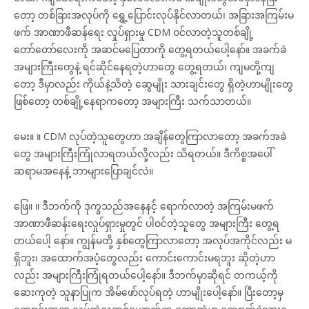
တော့ တစ်ခြားအလုပ်ကို ရွှေ့ပြောင်းလုပ်နိုင်လာတယ်၊ အခြားအကြမ်းမ
ဖက် အာဏာဖီဆန်ရေး လှုပ်ရှားမှု CDM ဝင်လာတဲ့သူတစ်ချို့
တော်တော်လေးကို အဆင်မပြေတာကို တွေ့ရတယ်ပေါ့နော်။ အခက်ခဲ
အများကြီးတွေနဲ့ ရင်ဆိုင်နေရတဲ့ဟာတွေ တွေ့ရတယ်၊ ကျမတို့ကျ
တော့ ဒီမှာလည်း ကိုယ်နဲ့သိတဲ့ ဆွေမျိုး သားချင်းတွေ ရှိတဲ့ဟာမျိုးတွေ
ဖြစ်တော့ တစ်ချို့နေရာကတော့ အများကြီး သက်သာတယ်။
မေး။ ။ CDM လုပ်တဲ့သူတွေဟာ အချိန်တွေကြာလာတော့ အခက်အခဲ
တွေ အများကြီးကြုံလာရတယ်လို့လည်း သိရတယ်။ ဒီကိစ္စအပေါ်
ဆရာမအနေနဲ့ ဘာများပြောချင်လဲ။
ဖြေ။ ။ ဒီဘက်ကို ဒုက္ခသည်အနေနင့် ရောက်လာတဲ့ အကြမ်းမဖက်
အာဏာဖီဆန်းရေးလှုပ်ရှားမှုတွင် ပါဝင်တဲ့သူတွေ အများကြီး တွေ့ရ
တယ်ပေါ့ နော်။ ကျွန်မတို့ နှစ်တွေကြာလာတော့ အလုပ်အကိုင်လည်း မ
ရှိဘူး၊ အထောက်အပံ့တွေလည်း ကောင်းကောင်းမရဘူး ဆိုတဲ့ဟာ
လည်း အများကြီးကြုံရတယ်ပေါ့နော်။ ဒီဘက်မှာဆိုရင် တကယ့်ကို
ဆေးကုတဲ့ သူနာပြုက အိမ်ဖော်လုပ်ရတဲ့ ဟာမျိုးပေါ့နော်။ ပြီးတော့မှ