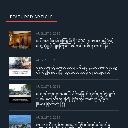
FEATURED ARTICLE
AUGUST 3, 2026
ဒေါ်အောင်ဆန်းစုကြည်ကို ICRC ဌာနေ တာဝန်ခံနှင့်
တွေ့ဆုံခွင့် ပြုကြောင်း စစ်တပ်အစိုးရ ထုတ်ပြန်
AUGUST 3, 2026
စစ်တပ်မှ တိုက်လေယာဉ် ၁ စီးနှင့် ငှက်တစ်ကောင်တို့
တိုက်မှုဖြစ်ပွားပြီး တိုက်လေယာဉ် ပျက်ကျဟုဆို
AUGUST 3, 2026
ကျောင်းသူများအပေါ် လိင်အမြတ်ထုတ်မှုစွပ်စွဲချက်
YCW ကျောင်းအုပ်ကြီးငြင်းဆို၊ တရားစွဲမည်ဟု
ခြိမ်းခြောက်တုံ့ပြန်
AUGUST 3, 2026
ကလေးမြို့တွင် နာရေးမှအပြန် စစ်တပ်ပစ်ခတ်မှု