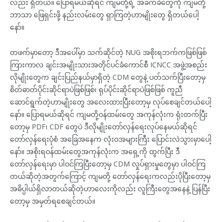
လည်း ရှိတယ်။ ပြောရမယ်ဆိုရင် ကျမတို့ရဲ့ အခက်ခဲတွေကို ကျမတို့
ဘာသာ ဖြေရှင်းဖို့ နည်းလမ်းတွေ ရှာကြတဲ့ဟာမျိုးတွေ ရှိတယ်ပေါ့
နော်။
တဖက်မှာတော့ ဒီအပေါ်မှာ သက်ဆိုင်တဲ့ NUG အစိုးရဘက်ကဖြစ်ဖြစ်
ကြားကာလ ချင်းအမျိုးသားအတိုင်ပင်ခံကောင်စီ ICNCC အဖွဲ့အစည်း
လိုမျိုးတွေက ချင်းပြည်နယ်မှာရှိတဲ့ CDM တွေနဲ့ ပတ်သက်ပြီးတော့မှ
စိတ်ဓာတ်ပိုင်းဆိုင်ရာပဲဖြစ်ဖြစ်၊ ရုပ်ပိုင်းဆိုင်ရာပဲဖြစ်ဖြစ် ကူညီ
ဆောင်ရွက်တဲ့ဟာမျိုးတွေ အလေးထားပြီးတော့မှ လုပ်စေချင်တယ်ပေါ့
နော်။ ပြောရမယ်ဆိုရင် ကျမတို့ဝန်ထမ်းတွေ အကုန်လုံးက ရုံးတက်ပြီး
တော့မှ PDF၊ CDF တွေပဲ ဒီလိုမျိုးတော်လှန်ရေးလုပ်နေမယ်ဆိုရင်
တော်လှန်ရေးပုံစံ အခြေအနေက လုံးဝအများကြီး ပြောင်းလဲသွားမှာပေါ့
နော်။ အစိုးရဝန်ထမ်းတွေအကုန်လုံးက အရှေ့ကို ထွက်ပြီး ဒီ
တော်လှန်ရေးမှာ ပါဝင်ကြပြီးတော့မှ CDM လှုပ်ရှားမှုတွေမှာ ပါဝင်ကြ
တယ်ဆိုတဲ့အတွက်ကြောင့် ကျမတို့ တော်လှန်ရေးကလည်းပိုပြီးတော့မှ
အဓိပ္ပါယ်ရှိလာတယ်ဆိုတဲ့ဟာလေးကိုလည်း လူကြီးတွေအနေနဲ့ ပြန်ပြီး
တော့မှ အမှတ်ရစေချင်တယ်။