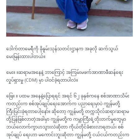
ဒေါက်တာမေရီကို ခိုနူမ်းသုန်သတင်းဌာနက အခုလို ဆက်သွယ်
မေးမြန်းထားပါတယ်။
မေး။ ။ဆရာမအနေနဲ့ ဘာကြောင့် အကြမ်းမဖက်အာဏာဖီဆန်ရေး
လှုပ်ရှားမှု (CDM) မှာ ပါဝင်ခဲ့ရတာပါလဲ။
ဖြေ။ ။ ပထမ အနေနဲ့ပြောရရင် အရင် ၆၂ ခုနှစ်ကနေ စစ်အာဏာသိမ်း
ကတည်းက စစ်အုပ်ချုပ်ရေးအောက်က ပညာရေးမှာပဲ ကျွန်မတို့
ကြီးပြင်းခဲ့ရတာပေါ့နော်။ ဆိုတော့ ကျွန်မတို့ တက္ကသိုလ်ဆရာ/ဆရာမ
တို့ပြန်ဖြစ်လာတဲ့အခါမှာ ကျွန်မတို့က ကမ္ဘာကြီးရဲ့တိုးတက်မှုတွေမှာ
ဘယ်လောက်ကွာဟသွားလဲဆိုတာ ကိုယ်တိုင်ခံစားလာရတယ်၊ စစ်
အုပ်ချုပ် ရေးဟာ မကောင်းဘူးဆိုတာ ကျွန်မတို့ ငယ်ငယ်ကတည်းက