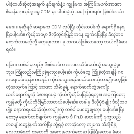
ပါခဲ့တယ်ဆိုတဲ့အချက် နှစ်ချက်နဲ့ပဲ ကျွန်မက အကြမ်းမဖက်အာဏာ
ဖီဆန်ရေးလှုပ်ရှားမှု CDM မှာ ပါဝင်ခဲ့တဲ့ အကြောင်းရင်း ဖြစ်ပါတယ်။
မေး။ ။ ခုဆိုရင် ဆရာမက CDM လုပ်ပြီး တိုင်းတပါးကို ရောက်ရှိနေရ
ပြီပေါ့နော်။ ကိုယ့်ဘဝမှာ ဒီလိုတိုင်းပြည်ကနေ ထွက်ပြေးပြီး ဒီလိုဘဝ
ရောက်လာမယ့်လို့ တွေးဖူးလား။ ခု တကယ်ဖြစ်လာတော့ ဘယ်လိုခံစား
ရလဲ။
ဖြေ။ ။ တစ်ခါမှလည်း ဒီစစ်တပ်က အာဏာသိမ်းမယ်လို့ မတွေးခဲ့ဖူး
ဘူး။ ကြုံလည်းမကြုံးခဲ့ဖူးဘူးပေါ့နော်၊ ကိုယ်တွေ ကြုံခဲ့တဲ့အချိန် ၈၈
အရေးခင်းတုန်းကလည်း ကိုယ်တွေအရမ်းငယ်သေးတဲ့ဟာမျိုးတွေဖြစ်
တဲ့အတွက်ကြောင့် အာဏာ သိမ်းမှုရဲ့ နောက်ဆက်တွဲအကျိုး
သက်ရောက်မှုကို ခံစားရပေမဲ့ ကိုယ်ကိုတိုင်မမြင်ခဲ့ရဘူး။ အခုကြတော့
ကျွန်မတို့ ကိုယ်တိုင်မြင်လာတယ်ပေါ့နော်။ တခါမှ ဒီလိုပုံစံမျိုး ဒီလိုဘဝ
မျိုး ရောက်ရမယ်ဆိုတဲ့ဟာမျိုးကို တစ်ခါမှမတွေးဖူးဘူး ပေါ့နော်။ ပြီး
တော့မှ နောက်တစ်ချက်က ကျွန်မက ဒီ Ph.D စာတမ်းကို ဒုက္ခသည်
ဘဝမျိုးတွေနဲ့ပက်သက်ပြီး ဘွဲ့ရခဲ့ တာဆိုတော့ ကျမက သီအိုရီနဲ့
လေ့လာခဲ့ရတဲ့ စာတွေကို အခုကျမလက်တွေ့မှာ ပြန်ပြီးတော့မှ ခံစား