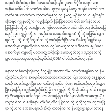
အခုထိ စိတ်ထဲမှာ စီးဝင်နေတယ်ပေါ့နော်။ ခုနောက်ပိုင်း အရပ်သား
အစိုးရပေါ်ပေါက်လာတဲ့အခါမှာ ပညာရေးစနစ်တွေ အရမ်းကောင်းလာ
တယ်၊ အဖက်ဖက်က တိုးတက်မှုတွေ ကျွန်မတို့ မြင်ခဲ့ရတယ်၊ ရှင်းရှင်း
ပြောရင် ကျွန်မတို့က ကမ္ဘာကြီးကို ပြန်ပြီးတော့မှ မိတ်ဆက်နိုင်တယ်
ပြန်မြင်နိုင်ဆိုတဲ့ ဟာမျိုးတွေ ဖြစ်လာတယ်ပေါ့နော်၊ ဆိုတော့ ဒီလိုအခြေ
နေမျိုးမှာ ကျွန်မတို့က အရင်ဘဝ အမှောင်ကမ္ဘာထဲကို လုံးဝပြန်မ သွား
ချင်ဘူး၊ ကိုယ်တိုင်ကိုယ်က လုံးဝဆုံးဖြတ်ပြီးသား ဒီစစ်အုပ်ချုပ်ရေး
အောက်မှာ ကျမတို့လုံးဝ အလုပ်လုပ်မှာမဟုတ်ဘူး၊ ဒီစစ်အုပ်ချုပ်ရေး
အောက်မှာ ကျမတို့ ပညာတွေသင်ကြားနေမှာဟုတ်ဘူး၊ ပညာတွေကို
မျှဝေနေမှာမဟုတ်ဘူးဆိုတဲ့စိတ်နဲ့ CDM ပါဝင်ခဲ့တယ်ပေါ့နော်။
နောက်တစ်ခုကကြတော့ ဒီလိုမျိုး အာဏာသိမ်းလာတဲ့အချိန်မှာ ကျွန်မ
တို့တိုင်းပြည်က အမှောင်လောကထဲရောက်သွားပြီး၊ တကယ့် အန္တရာယ်
ထဲကို ရောက်သွားပြီး၊ မကောင်းတဲ့ အုပ်ချုပ်ရေးစနစ်ထဲကိုရောက်သွား
ပြီး အဲ့ချိန်မှာ ကျွန်မတို့တိုင်းပြည် က ကျွန်မတို့ကိုလိုအပ်နေတယ်။ ကျမ
တို့ ဒီအချိန်မှာ မပါဝင်ရင်၊ ဘယ်အချိန်မှာ ပါဝင်မှာလဲဆိုတဲ့အတွေးမျိုး
လည်း ရှိတယ် ပေါ့နော်။ ကိုယ့်ရဲ့တိုင်းပြည်က ကိုယ့်ကိုလိုအပ်တဲ့အချိန်
မှာ ကိုယ်က ပေးဆပ်ရမယ်ဆိုတဲ့ တာဝန်က ကျွန်မတို့မွေးရာပါ တာဝန်