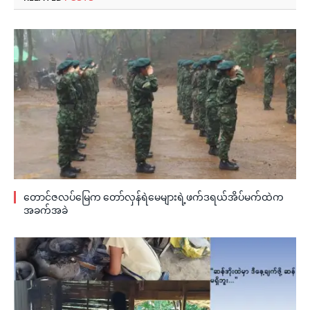
တောင်ဇလပ်မြေက တော်လှန်ရဲမေများရဲ့ဖက်ဒရယ်အိပ်မက်ထဲက
အခက်အခဲ