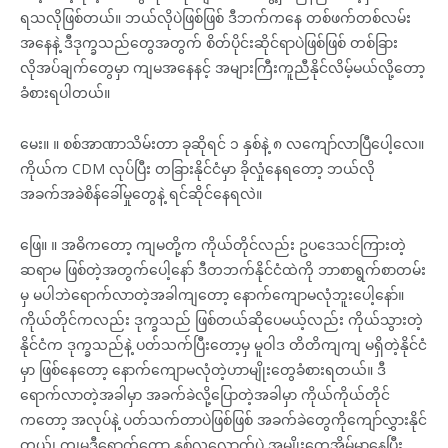
ရသလိုဖြစ်တယ်။ ဘယ်လိုပဲဖြစ်ဖြစ် ဒီဘက်ကနေ တစ်ဖက်တစ်လမ်း
အနေနဲ့ ဒီဒုက္ခသည်တွေအတွက် စိတ်ပိုင်းဆိုင်ရာပဲဖြစ်ဖြစ် တစ်ခြား
လိုအပ်ချက်တွေမှာ ကျမအနေနင့် အများကြီးကူညီနိုင်လိမ့်မယ်လို့တော့
ခံစားရပါတယ်။
မေး။ ။ စစ်အာဏာသိမ်းတာ ခုဆိုရင် ၁ နှစ်နဲ့ ၈ လကျော်လာပြီပေါ့လေ။
ကိုယ်က CDM လုပ်ပြီး တခြားနိုင်ငံမှာ ခိုလှုံနေရတော့ ဘယ်လို
အခက်အခဲစိန်ခေါ်မှုတွေနဲ့ ရင်ဆိုင်နေရလဲ။
ဖြေ။ ။ အဓိကတော့ ကျမတို့က ကိုယ်တိုင်လည်း ဥပဒေသင်ကြားတဲ့
ဆရာမ ဖြစ်တဲ့အတွက်ပေါ့နော် ဒီတဘက်နိုင်ငံထဲကို ဘာစာရွက်စာတမ်း
မှ မပါဘဲရောက်လာတဲ့အခါကျတော့ နောက်ကျောမလုံဘူးပေါ့နော်။
ကိုယ်တိုင်ကလည်း ဒုက္ခသည် ဖြစ်တယ်ဆိုပေမယ့်လည်း ကိုယ်သွားတဲ့
နိုင်ငံက ဒုက္ခသည်နဲ့ ပတ်သက်ပြီးတော့မှ မူဝါဒ တိတိကျကျ မရှိတဲ့နိုင်ငံ
မှာ ဖြစ်နေတော့ နောက်ကျောမလုံတဲ့ဟာမျိုးတွေခံစားရတယ်။ ဒီ
ရောက်လာတဲ့အခါမှာ အခက်ခဲလို့ပြောတဲ့အခါမှာ ကိုယ်ကိုယ်တိုင်
ကတော့ အလုပ်နဲ့ ပတ်သက်တာပဲဖြစ်ဖြစ် အခက်ခဲတွေကိုကျော်လွှားနိုင်
တယ်၊ ကျမဒီရောက်တော့ နှစ်လလောက်ပဲ အမျိုးတွေအိမ်မှာနေပြီး