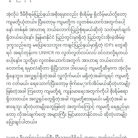
အဲ့လိုပဲ ဒီမီဇိုရမ်ပြည်နယ်အစိုးရမှာလည်း စိုးရိမ်မှု ရှိလိမ့်မယ်လို့တော့
ကျမတို့ယုံတယ်။ ပြီးတော့မှ ကျမတို့က လူတစ်ယောက်အတွက်ပေါ့
နော် တစ်နှစ် အာဟာရ ဘယ်လောက်ပြည့်စုံရမယ်ဆိုတဲ့ သတ်မှတ်ချက်
ရှိတယ်ပေါ့နော်၊ မြန်မာနိုင်ငံ ပြည်တွင်းမှာရှိတဲ့ ပြည်တွင်းအိုးမဲ့အိမ်မဲ့
ဒုက္ခသည်တွေ မပြောသေးဘူး။ ကချင်ပြည်နယ်မှာရှိတဲ့ IDPs တွေဆို
ရင် အရင်တုန်းက UNHCR က လွတ်လွတ်လပ်လပ် ဝင်လာလို့ရတယ်
ပေါ့နော်။ သူတို့မှာ လူတစ်ယောက်အတွက် အာဟာရ ဘယ်လောက်
လောက်ရ ရမှာလဲဆိုတာ ရှိပြီးသား။ ဒါပေမယ့် ကျမတို့ဆီမှာက အဲ့လိုမ
ရှိနေဘူး။ အလှူရှင်ရှိတဲ့အခါ လှူလိုက်မယ်၊ မရှိတဲ့အခါကျရင် ကျမတို့
က ငတ်မယ်၊ ရေသောက်ပြီးတော့မှ ဗိုက်မေှာက်အိပ်မယ်ဆိုတဲ့ဟာမျိုး
ဖြစ်တဲ့အခါ ကြတော့ ကျမတို့ရဲ့ ကျန်းမာရေးအတွက်ကိုပါ စိုးရိမ်စရာ
ရှိလာတယ်။ အလှူရှင်တွေရှိတဲ့အခါ ကျမတို့စားရမယ်၊ မရှိတဲ့အခါ မ
စားရဘူး ဆိုတဲ့ဟာမျိုးတွေဖြစ်တဲ့ အတွက်ကြောင့် ကျမတို့ ရေရှည်မှာ
တော့ လိုအပ်ချက်တွေ အများကြီး မြင့်မားလာနိုင်တယ် ဆိုတဲ့ဟာမျိုး
ပြောချင်ပါတယ်။
မေး။ ။ ဒီတော်လှန်ရေးကြီး ပြီးသွားလို့ရှိရင် ဆရာမ ဆက်လုပ်ချင်တဲ့