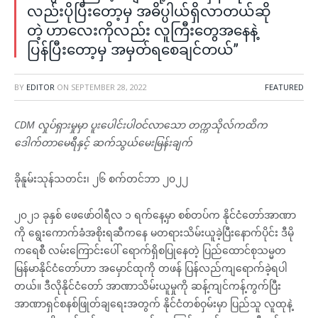
လည်းပိုပြီးတော့မှ အဓိပ္ပါယ်ရှိလာတယ်ဆို
တဲ့ ဟာလေးကိုလည်း လူကြီးတွေအနေနဲ့
ပြန်ပြီးတော့မှ အမှတ်ရစေချင်တယ်”
BY
EDITOR
ON
SEPTEMBER 28, 2022
FEATURED
CDM လှုပ်ရှားမှုမှာ ပူးပေါင်းပါဝင်လာသော တက္ကသိုလ်ကထိက
ဒေါက်တာမေရီနှင့် ဆက်သွယ်မေးမြန်းချက်
ခိုနူမ်းသုန်သတင်း၊ ၂၆ စက်တင်ဘာ ၂၀၂၂
၂၀၂၁ ခုနှစ် ဖေဖော်ဝါရီလ ၁ ရက်နေ့မှာ စစ်တပ်က နိုင်ငံတော်အာဏာ
ကို ရွေးကောက်ခံအစိုးရဆီကနေ မတရားသိမ်းယူခဲ့ပြီးနောက်ပိုင်း ဒီမို
ကရေစီ လမ်းကြောင်းပေါ် ရောက်ရှိစပြုနေတဲ့ ပြည်ထောင်စုသမ္မတ
မြန်မာနိုင်ငံတော်ဟာ အမှောင်ထုကို တဖန် ပြန်လည်ကျရောက်ခဲ့ရပါ
တယ်။ ဒီလိုနိုင်ငံတော် အာဏာသိမ်းယူမှုကို ဆန့်ကျင်ကန့်ကွက်ပြီး
အာဏာရှင်စနစ်ဖြုတ်ချရေးအတွက် နိုင်ငံတစ်ဝှမ်းမှာ ပြည်သူ လူထုနဲ့