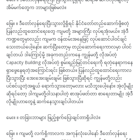
အိမ်မက်တွေက ဘာများဖြစ်မလဲ။
ဖြေ။ ။ ဒီတော်လှန်ရေးပြီးသွားလို့ရှိရင် နိုင်ငံတော်တည်ဆောက်ဖို့စတဲ့
ပြန်လည်ထူထောင်ရေးတွေ ကျမတို့ အများကြီး လုပ်ရအုံးမယ်။ အဲ့ဒီ
ကဏ္ဍတွေမှာလည်း ကျမက ဝန်ထမ်းအနေဖြင့် လုပ်ဆောင်ပါဝင်ချင်
သေးတယ်ပေါ့နော်။ ဆက်ပြီးတော့မှ တည်ဆောက်ရေးကာလမှာ ပါဝင်
ချင်တယ် ဒါကြောင့်မို့ အခုကတည်းကနေ ကျွန်မတို့ လိုအပ်တဲ့
Capacity Building လိုအပ်တဲ့ စွမ်းရည်မြင့်တင်ရေးကို ရတဲ့နေရာကနေ
ရှာဖွေနေရတဲ့အကြောင်းရင်း ဖြစ်တယ်။ ပြန်လည်ထူထောင်ရေးကာလ
ပြီးသွားပြီး အေးအေးချမ်းချမ်း ဖြစ်သွားပြီဆိုရင် ကျွန်မတို့လည်း
ပင်စင်ယူတဲ့အရွယ် ရောက်သွားတော့မလား မသိဘူးပေါ့နော်။ အဲ့လိုမျိုး
ဆိုရင်တော့ ဒါကျမတို့ဝါသနာပါတဲ့ စာအုပ်ဖတ်တာ စာရေးတာမျိုး အဲ့ဒီ
လိုမျိုးဟာတွေနဲ့ ဆက်နေသွားချင်ပါတယ်။
မေး။ ။ တခြားဘာများ ဖြည့်စွက်ပြောချင်တာရှိပါလဲ။
ဖြေ။ ။ ကျမတို့ လက်ရှိကာလက အကုန်လုံးပေါနော် ဒီတော်လှန်ရေး