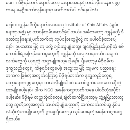
မေး။ ။ မီဇိုရမ်ဘက်ရောက်တော့ ဆရာမအနေနဲ့ ဘယ်လိုအခန်းကဏ္ဍ
ကနေ နွေဦးတော်လှန်ရေးမှာ ဆက်လက်ပါ ဝင်နေပါလဲ။
ဖြေ။ ။ ကျွန်မ ဒီကိုရောက်လာတော့ Institute of Chin Affairs (ချင်း
ရေးရာအဖွဲ့) မှာ တာဝန်ထမ်းဆောင်ခဲ့ပါတယ်။ အဓိကတော့ ကျွန်မတို့ ဒီ
တော်လှန်ရေးနဲ့ ပက်သက်တဲ့ လုပ်ငန်းတွေမို့လို့ ကျမပါဝင်ခဲ့တာပေါ့
နော်။ ဥပမာအားဖြင့် ကျမတို့ ချင်းလူမျိုးတွေ၊ ချင်းပြည်နယ်မှာရှိတဲ့ စစ်
ကောင်စီရဲ့အကြမ်းဖက်မှုတွေကို ကျွန်မတို လေ့လာရတယ်၊ အချက်
လက်တွေကို ယူရတဲ့ ကဏ္ဍမျိုးတွေပေါ့နော်၊ ပြီးတော့မှ မီဇိုရမ်က
ဒုက္ခသည်တွေရဲ့ ကိစ္စရပ်တွေပေါ့၊ အထူးသဖြင့် ကျမက ပညာရေး
ဘက်က ဖြစ်တဲ့အတွက်ကြောင့် မီဇိုရမ်ဘက်က ဒုက္ခသည်တွေရဲ့
ပညာရေးကဏ္ဍတွေမှာ ဘယ်လိုမျိုးပါဝင် ဆောင်ရွက်ပေးရမလဲ ဆိုတဲ့
ဟာမျိုးပေါ့နော်။ ဒါက NGO အခန်းကဏ္ဍဘက်ကနေ ပါဝင်တဲ့အပိုင်း
ပေါ့နော်။ မီဇိုရမ် တက္ကသိုလ်တွေနဲ့ ချိတ်ဆက်ပြီးတော့မှ ဘွဲ့ရပြီးသားလူ
တွေ သူတို့တွေအတွက် ဘယ်လိုမျိုးပညာကို ဆက်လက်သင်ယူ နိုင်မ
လဲဆိုတဲ့ဟာမျိုးတွေကို ရှာဖွေပြီးတော့မှ လုပ်ပေးရတဲ့အခန်းကဏ္ဍတွေ
ရှိတယ်။