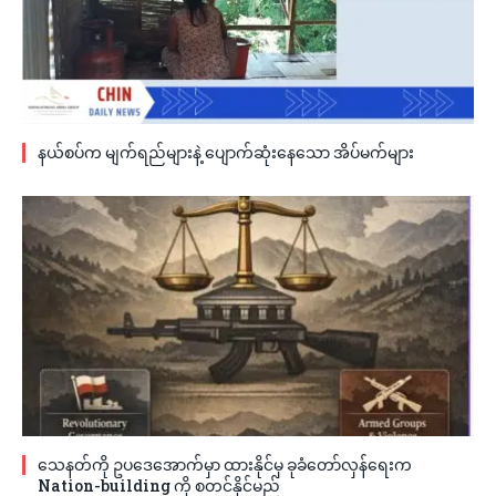
နယ်စပ်က မျက်ရည်များနဲ့ ပျောက်ဆုံးနေသော အိပ်မက်များ
သေနတ်ကို ဥပဒေအောက်မှာ ထားနိုင်မှ ခုခံတော်လှန်ရေးက
Nation-building ကို စတင်နိုင်မည်