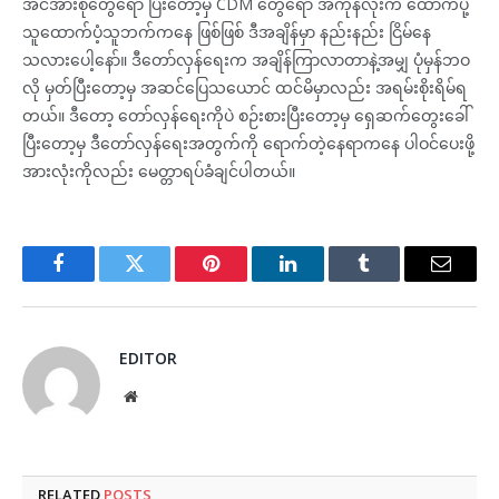
အင်အားစုတွေရော ပြီးတော့မှ CDM တွေရော အကုန်လုံးက ထောက်ပို့
သူထောက်ပံ့သူဘက်ကနေ ဖြစ်ဖြစ် ဒီအချိန်မှာ နည်းနည်း ငြိမ်နေ
သလားပေါ့နော်။ ဒီတော်လှန်ရေးက အချိန်ကြာလာတာနဲ့အမျှ ပုံမှန်ဘဝ
လို မှတ်ပြီးတော့မှ အဆင်ပြေသယောင် ထင်မိမှာလည်း အရမ်းစိုးရိမ်ရ
တယ်။ ဒီတော့ တော်လှန်ရေးကိုပဲ စဉ်းစားပြီးတော့မှ ရှေဆက်တွေးခေါ်
ပြီးတော့မှ ဒီတော်လှန်ရေးအတွက်ကို ရောက်တဲ့နေရာကနေ ပါဝင်ပေးဖို့
အားလုံးကိုလည်း မေတ္တာရပ်ခံချင်ပါတယ်။
Facebook
Twitter
Pinterest
LinkedIn
Tumblr
Email
EDITOR
Website
RELATED
POSTS