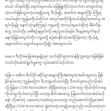
ကျောင်းဆရာ လုပ်တဲ့လူတစ်ယောက်က တောထဲမှာ ကျောက်ခွဲသွားရ
တယ်၊ ဝါးခုတ်ပြီး ရောင်းရတယ်။ မြေဖြူကိုင်တဲ့လက်က ကျောက်ထု
တဲ့လက်ဖြစ်သွားတဲ့ဟာမျိုးတွေ ဒီလိုမျိုး အခက်ခဲ အများကြီး ကြုံရ
တယ်နော်။ ကျွန်မကိုယ်တိုင်က အလုပ်အကိုင်ရှိတယ်ဆိုရင်တောင်မှ အ
ရင်လိုမျိုး နောင်သုံးနှစ်ကြရင် ကျမတို့ ဘာလုပ်ရမလဲဆိုတဲ့ စီမံကိန်း
တွေ ဘယ်လိုမှ အစီစဉ်ချမှတ်လို့ မရဘူးပေါ့နော်။ ဒီနေ့အတွက်ရယ်
မနက်ဖြန်အတွက်ကိုပဲ ကျမတို့ စဉ်စားနိုင်တဲ့အခါကြတော့ ကိုယ့်ရဲ့
အနာဂတ်က ပျောက်နေသလိုမျိုး ခံစားရတယ်။
မေး။ ။ ဒီလိုအခြေအနေမျိုးမှာ သက်ဆိုင်ရာတာဝန်ရှိသူတွေကဖြစ်ဖြစ်
ဘယ်လိုဆောင်ရွက်မှုတွေ လုပ်ဆောင်သင့်ပါလဲ။
ဖြေ။ ။ အဓိက စိတ်ပိုင်းဆိုင်ရာအများကြီးခံစားရတဲ့အခါကျတော့ ဖြစ်
နိုင်ရင်တော့ ကျွန်မတို့က ဒီဟာနဲ့ပတ်သက်ပြီး ဒီဘက်မှာလည်းလိုအပ်
လို့ မြန်မာ CDM Association ဆိုပြီးတော့မှ CDM တွေ ကိုယ်တိုင်ကနေ
ကိုယ်ထူကိုယ်ထလုပ်ပြီး တော့မှ စိတ်အားတွေ ပြန်တက်လာအောင်ပေါ့
နော် လိုအပ်တဲ့ capacity building လေးတွေ တည်ဆောက်လို့ရအောင်
ဆိုပြီးမှ CDM Association ဖွဲ့ထားတဲ့ဟာမျိုးတွေလည်း ပေါ်လာတဲ့ဟာ