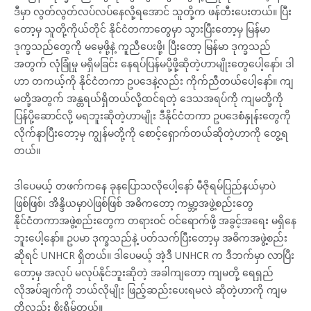
ဒီမှာ လွတ်လွတ်လပ်လပ်နေလို့ရအောင် သူတို့က ဖန်တီးပေးတယ်။ ပြီး
တော့မှ သူတို့ကိုယ်တိုင် နိုင်ငံတကာတွေမှာ သွားပြီးတော့မှ မြန်မာ
ဒုက္ခသည်တွေကို မမေ့ဖို့နဲ့ ကူညီပေးဖို့၊ ပြီးတော့ မြန်မာ ဒုက္ခသည်
အတွက် လုံခြုံမှု မရှိမခြင်း နေရပ်ပြန်မပို့ဖို့ဆိုတဲ့ဟာမျိုးတွေပေါ့နော်၊ ဒါ
ဟာ တကယ့်ကို နိုင်ငံတကာ ဥပဒေနဲ့လည်း ကိုက်ညီတယ်ပေါ့နော်။ ကျ
မတို့အတွက် အန္တရယ်ရှိတယ်လို့ထင်ရတဲ့ ဒေသအရပ်ကို ကျမတို့ကို
ပြန်ပို့ဆောင်လို့ မရဘူးဆိုတဲ့ဟာမျိုး ဒီနိုင်ငံတကာ ဥပဒေစံနှုန်းတွေကို
လိုက်နာပြီးတော့မှ ကျွန်မတို့ကို စောင့်ရှောက်တယ်ဆိုတဲ့ဟာကို တွေ့ရ
တယ်။
ဒါပေမယ့် တဖက်ကနေ ခုနပြောသလိုပေါ့နော် မီဇိုရမ်ပြည်နယ်မှာပဲ
ဖြစ်ဖြစ်၊ အိန္ဒိယမှာပဲဖြစ်ဖြစ် အဓိကတော့ ကမ္ဘာ့အဖွဲ့စည်းတွေ
နိုင်ငံတကာအဖွဲ့စည်းတွေက တရားဝင် ဝင်ရောက်ဖို့ အခွင့်အရေး မရှိနေ
ဘူးပေါ့နော်။ ဥပမာ ဒုက္ခသည်နဲ့ ပတ်သက်ပြီးတော့မှ အဓိကအဖွဲ့စည်း
ဆိုရင် UNHCR ရှိတယ်။ ဒါပေမယ့် အဲ့ဒီ UNHCR က ဒီဘက်မှာ လာပြီး
တော့မှ အလုပ် မလုပ်နိုင်ဘူးဆိုတဲ့ အခါကျတော့ ကျမတို့ ရေရှည်
လိုအပ်ချက်ကို ဘယ်လိုမျိုး ဖြည့်ဆည်းပေးရမလဲ ဆိုတဲ့ဟာကို ကျမ
တို့လည်း စိုးရိမ်တယ်။