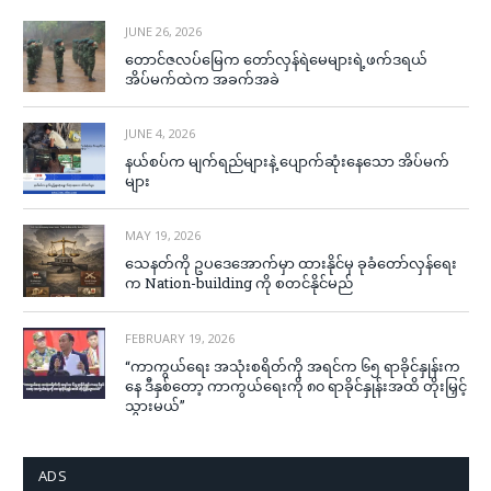
JUNE 26, 2026
တောင်ဇလပ်မြေက တော်လှန်ရဲမေများရဲ့ဖက်ဒရယ်
အိပ်မက်ထဲက အခက်အခဲ
JUNE 4, 2026
နယ်စပ်က မျက်ရည်များနဲ့ ပျောက်ဆုံးနေသော အိပ်မက်
များ
MAY 19, 2026
သေနတ်ကို ဥပဒေအောက်မှာ ထားနိုင်မှ ခုခံတော်လှန်ရေး
က Nation-building ကို စတင်နိုင်မည်
FEBRUARY 19, 2026
“ကာကွယ်ရေး အသုံးစရိတ်ကို အရင်က ၆၅ ရာခိုင်နှုန်းက
နေ ဒီနှစ်တော့ ကာကွယ်ရေးကို ၈၀ ရာခိုင်နှုန်းအထိ တိုးမြှင့်
သွားမယ်”
ADS