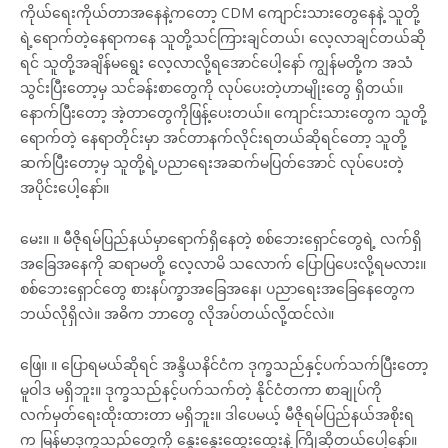
ကိုယ်ရေးကိုယ်တာအနေနဲ့ကတော့ CDM ကျောင်းသားတွေနေနဲ့ သူတို့
ရဲ့ရောက်တဲ့နေရာကနေ သူတို့သင်ကြားချင်တယ်၊ လေ့လာချင်တယ်ဆို
ရင် သူတို့အချိန်မရွေး လေ့လာလို့ရအောင်ပေါ့နော် ကျွန်မတို့က အသံ
သွင်းပြီးတော့မှ သင်ခန်းစာတွေကို လုပ်ပေးတဲ့ဟာမျိုးတွေ ရှိတယ်။
နောက်ပြီးတော့ အဲ့တာတွေကိုဖြန့်ပေးတယ်။ ကျောင်းသားတွေက သူတို့
ရောက်တဲ့ နေရာတိုင်းမှာ အင်တာနက်လိုင်းရတယ်ဆိုရင်တော့ သူတို့
ဆက်ပြီးတော့မှ သူတို့ရဲ့ပညာရေးအဆက်မပြတ်အောင် လုပ်ပေးတဲ့
အပိုင်းပေါ့နော်။
မေး။ ။ မီဇိုရမ်ပြည်နယ်မှာရောက်ရှိနေတဲ့ စစ်ဘေးရှောင်တွေရဲ့ လက်ရှိ
အခြေအနေကို ဆရာမတို့ လေ့လာမိ သလောက် ပြောပြပေးလို့ရမလား။
စစ်ဘေးရှောင်တွေ စားနပ်က္ခာအခြေအနေ၊ ပညာရေးအခြေနေတွေက
ဘယ်လိုရှိလဲ။ အဓိက ဘာတွေ လိုအပ်တယ်လို့ထင်လဲ။
ဖြေ။ ။ ပြောရမယ်ဆိုရင် အန္ဒိယနိင်ငံက ဒုက္ခသည်နှင့်ပက်သက်ပြီးတော့
မူဝါဒ မရှိဘူး။ ဒုက္ခသည်နင့်ပက်သက်တဲ့ နိုင်ငံတကာ စာချုပ်ကို
လက်မှတ်ရေးထိုးထားတာ မရှိဘူး။ ဒါပေမယ့် မီဇိုရမ်ပြည်နယ်အစိုးရ
က မြန်မာဒုက္ခသည်တွေကို နွေးနွေးထွေးထွေးနဲ့ ကြိုဆိုတယ်ပေါ့နော်။