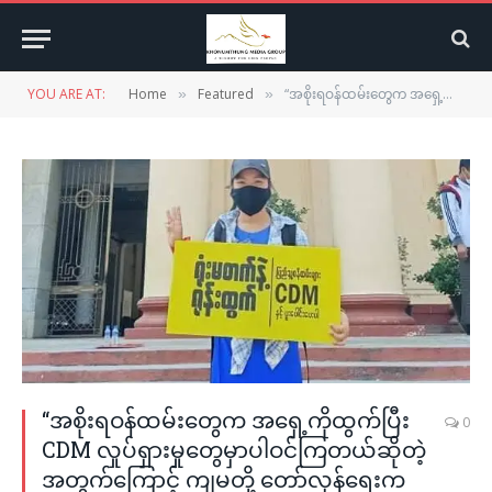
YOU ARE AT:
Home
Featured
“အစိုးရဝန်ထမ်းတွေက အရှေ့ကိုထွက်ပြီး CDM လှုပ်ရှားမှုတွေမှာပါဝင်ကြတယ်ဆိုတဲ့ အတွက်ကြောင့် ကျမတို့ တော်လှန်ရေးကလည်းပိုပြီးတော့မှ အဓိပ္ပါယ်ရှိလာတယ်ဆိုတဲ့ ဟာလေးကိုလည်း လူကြီးတွေအနေနဲ့ ပြန်ပြီးတော့မှ အမှတ်ရစေချင်တယ်”
»
»
“အစိုးရဝန်ထမ်းတွေက အရှေ့ကိုထွက်ပြီး
0
CDM လှုပ်ရှားမှုတွေမှာပါဝင်ကြတယ်ဆိုတဲ့
အတွက်ကြောင့် ကျမတို့ တော်လှန်ရေးက