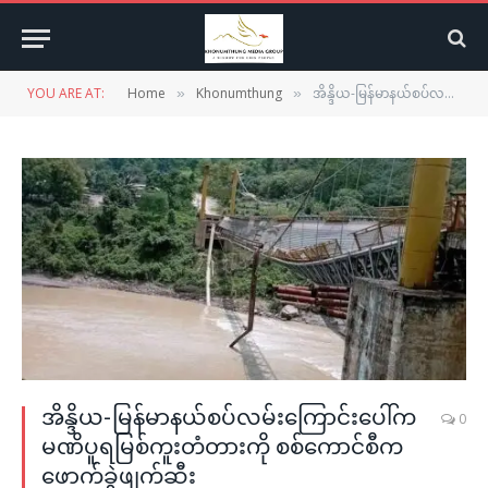
YOU ARE AT:
Home
Khonumthung
အိန္ဒိယ-မြန်မာနယ်စပ်လမ်းကြောင်းပေါ်က မဏိပူရမြစ်ကူးတံတားကို စစ်ကောင်စီက ဖောက်ခွဲဖျက်ဆီး
»
»
အိန္ဒိယ-မြန်မာနယ်စပ်လမ်းကြောင်းပေါ်က
0
မဏိပူရမြစ်ကူးတံတားကို စစ်ကောင်စီက
ဖောက်ခွဲဖျက်ဆီး