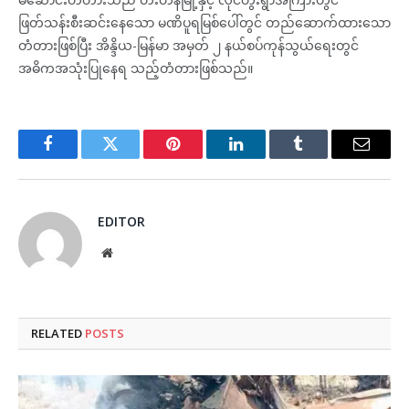
ဖြတ်သန်းစီးဆင်းနေသော မဏိပူရမြစ်ပေါ်တွင် တည်ဆောက်ထားသော
တံတားဖြစ်ပြီး အိန္ဒိယ-မြန်မာ အမှတ် ၂ နယ်စပ်ကုန်သွယ်ရေးတွင်
အဓိကအသုံးပြုနေရ သည့်တံတားဖြစ်သည်။
Facebook
Twitter
Pinterest
LinkedIn
Tumblr
Email
EDITOR
Website
RELATED
POSTS