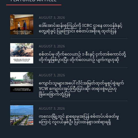
AUGUST 3, 2026
ဒေါ်အောင်ဆန်းစုကြည်ကို ICRC ဌာနေ တာဝန်ခံနှင့်
တွေ့ဆုံခွင့် ပြုကြောင်း စစ်တပ်အစိုးရ ထုတ်ပြန်
AUGUST 3, 2026
စစ်တပ်မှ တိုက်လေယာဉ် ၁ စီးနှင့် ငှက်တစ်ကောင်တို့
တိုက်မှုဖြစ်ပွားပြီး တိုက်လေယာဉ် ပျက်ကျဟုဆို
AUGUST 3, 2026
ကျောင်းသူများအပေါ် လိင်အမြတ်ထုတ်မှုစွပ်စွဲချက်
YCW ကျောင်းအုပ်ကြီးငြင်းဆို၊ တရားစွဲမည်ဟု
ခြိမ်းခြောက်တုံ့ပြန်
AUGUST 3, 2026
ကလေးမြို့တွင် နာရေးမှအပြန် စစ်တပ်ပစ်ခတ်မှု
ကြောင့် လူငယ်နှစ်ဦး ပြင်းထန်စွာဒဏ်ရာရရှိ