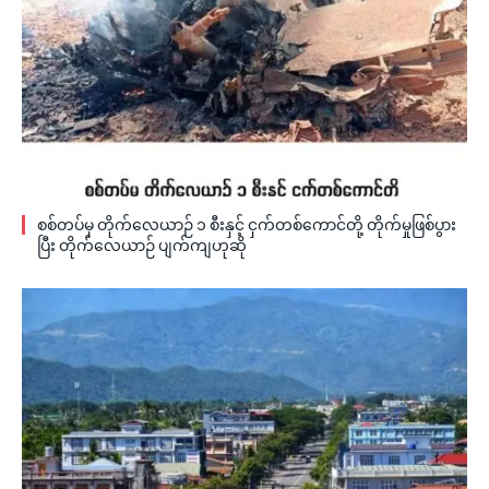
စစ်တပ်မှ တိုက်လေယာဉ် ၁ စီးနှင့် ငှက်တစ်ကောင်တို့ တိုက်မှုဖြစ်ပွား
ပြီး တိုက်လေယာဉ် ပျက်ကျဟုဆို