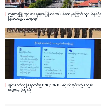
ကလေးမြို့တွင် နာရေးမှအပြန် စစ်တပ်ပစ်ခတ်မှုကြောင့် လူငယ်နှစ်ဦး
ပြင်းထန်စွာဒဏ်ရာရရှိ
ချင်းတော်လှန်ရေးတပ်ဖွဲ့ CNO/ CNDF နှင့် စစ်အုပ်စုတို့ တွေ့ဆုံ
ဆွေးနွေးခဲ့ဟု ဆို