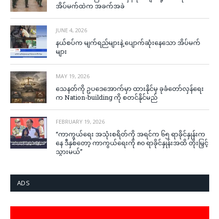
အိပ်မက်ထဲက အခက်အခဲ
JUNE 4, 2026
နယ်စပ်က မျက်ရည်များနဲ့ ပျောက်ဆုံးနေသော အိပ်မက်
များ
MAY 19, 2026
သေနတ်ကို ဥပဒေအောက်မှာ ထားနိုင်မှ ခုခံတော်လှန်ရေး
က Nation-building ကို စတင်နိုင်မည်
FEBRUARY 19, 2026
“ကာကွယ်ရေး အသုံးစရိတ်ကို အရင်က ၆၅ ရာခိုင်နှုန်းက
နေ ဒီနှစ်တော့ ကာကွယ်ရေးကို ၈၀ ရာခိုင်နှုန်းအထိ တိုးမြှင့်
သွားမယ်”
ADS