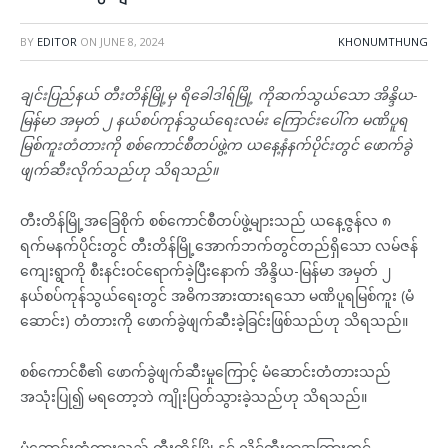
BY
EDITOR
ON
JUNE 8, 2024
KHONUMTHUNG
ချင်းပြည်နယ် တီးတိန်မြို့မှ ရိခေါဒါရ်မြို့ ကိုဆက်သွယ်သော အိန္ဒိယ-
မြန်မာ အမှတ် ၂ နယ်စပ်ကုန်သွယ်ရေးလမ်း ကြောင်းပေါ်က မဏိပူရ
မြစ်ကူးတံတားကို စစ်ကောင်စီတပ်ဖွဲ့က ယနေ့နံနက်ပိုင်းတွင် ဖောက်ခွဲ
ဖျက်ဆီးလိုက်သည်ဟု သိရသည်။
တီးတိန်မြို့အခြေစိုက် စစ်ကောင်စီတပ်ဖွဲ့များသည် ယနေ့ဇွန်လ ၈
ရက်မနက်ပိုင်းတွင် တီးတိန်မြို့အောက်ဘက်တွင်တည်ရှိသော လမ်ဇန်
ကျေးရွာကို စီးနင်းဝင်ရောက်ခဲ့ပြီးနောက် အိန္ဒိယ-မြန်မာ အမှတ် ၂
နယ်စပ်ကုန်သွယ်ရေးတွင် အဓိကအားထားရသော မဏိပူရမြစ်ကူး (မံ
ဆောင်း) တံတားကို ဖောက်ခွဲဖျက်ဆီးခဲ့ခြင်းဖြစ်သည်ဟု သိရသည်။
စစ်ကောင်စီ၏ ဖောက်ခွဲဖျက်ဆီးမှုကြောင့် မံဆောင်းတံတားသည်
အသုံးပြု၍ မရတော့ဘဲ ကျိုးပြတ်သွားခဲ့သည်ဟု သိရသည်။
မံဆောင်းတံတားသည် တီးတိန်မြို့နှင့် လိုင်တွီးရွာအကြားတွင်