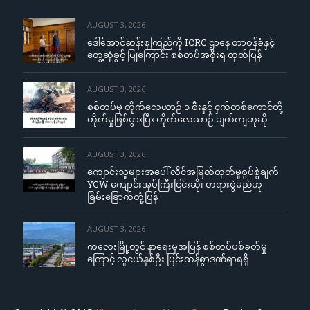
AUGUST 3, 2026
ဒေါ်အောင်ဆန်းစုကြည်ကို ICRC ဌာနေ တာဝန်ခံနှင့်
တွေ့ဆုံခွင့် ပြုကြောင်း စစ်တပ်အစိုးရ ထုတ်ပြန်
AUGUST 3, 2026
စစ်တပ်မှ တိုက်လေယာဉ် ၁ စီးနှင့် ငှက်တစ်ကောင်တို့
တိုက်မှုဖြစ်ပွားပြီး တိုက်လေယာဉ် ပျက်ကျဟုဆို
AUGUST 3, 2026
ကျောင်းသူများအပေါ် လိင်အမြတ်ထုတ်မှုစွပ်စွဲချက်
YCW ကျောင်းအုပ်ကြီးငြင်းဆို၊ တရားစွဲမည်ဟု
ခြိမ်းခြောက်တုံ့ပြန်
AUGUST 3, 2026
ကလေးမြို့တွင် နာရေးမှအပြန် စစ်တပ်ပစ်ခတ်မှု
ကြောင့် လူငယ်နှစ်ဦး ပြင်းထန်စွာဒဏ်ရာရရှိ