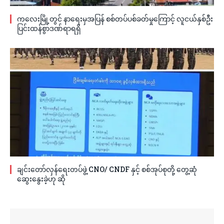
ကလေးမြို့တွင် နာရေးမှအပြန် စစ်တပ်ပစ်ခတ်မှုကြောင့် လူငယ်နှစ်ဦး
ပြင်းထန်စွာဒဏ်ရာရရှိ
ချင်းတော်လှန်ရေးတပ်ဖွဲ့ CNO/ CNDF နှင့် စစ်အုပ်စုတို့ တွေ့ဆုံ
ဆွေးနွေးခဲ့ဟု ဆို