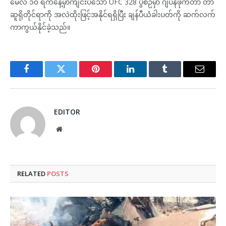
မေလ ၁၀ ရက်နေ့မှာကျင်းပသော UFC 328 ပွဲစဉ်မှာ ဂျပန်ဖိုက်တာ တာ
ဆူရိုတိုင်ရာကို အလဲထိုးဖြင့်အနိုင်ရရှိပြီး ချန်ပီယံခါးပတ်ကို ဆက်လက်
ကာကွယ်နိုင်ခဲ့သည်။
Facebook
Twitter
Pinterest
LinkedIn
Tumblr
Email
EDITOR
Website
RELATED
POSTS