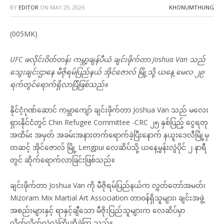
BY
EDITOR
ON
MAY 29, 2026
KHONUMTHUNG
(005MK)
UFC ဖလိုင်းဝိတ်တန်း ကမ္ဘာ့ချန်ပီယံ ချင်းဖိုက်တာ Joshua Van သည်
သွေးချင်းဌာနေ မီဇိုရမ်ပြည်နယ် အိုင်ဇောလ် မြို့သို့ ယနေ့ မေလ ၂၉
ရက်တွင်ရောက်ရှိလာပြီဖြစ်သည်။
နိုင်ငံ့ဂုဏ်ဆောင် ကမ္ဘာကျော် ချင်းဖိုက်တာ Joshua Van သည် မလေး
ရှားနိုင်ငံတွင် Chin Refugee Committee -CRC ၂၅ နှစ်ပြည့် ငွေရတု
အထိမ်း အမှတ် အခမ်းအနားတက်ရောက်ခဲ့ပြီးနောက် နယူးဒေလီမြို့မှ
တဆင့် အိုင်ဇောလ် မြို့ Lengpui လေဆိပ်သို့ ယနေ့မွန်းလွဲပိုင် ၂ နာရီ
တွင် ဆိုက်ရောက်လာခြင်းဖြစ်သည်။
ချင်းဖိုက်တာ Joshua Van ကို မီဇိုရမ်ပြည်နယ်က လွှတ်တော်အမတ်၊
Mizoram Mix Martial Art Association တာဝန်ရှိသူများ၊ ချင်းအဖွဲ့
အစည်းများနှင့် ရာနှင့်ချီသော မီဇိုးပြည်သူများက လေဆိပ်မှာ
လှိုက်လှိုက်လှဲလှဲကြိုဆိုခဲ့ကြ သည်။