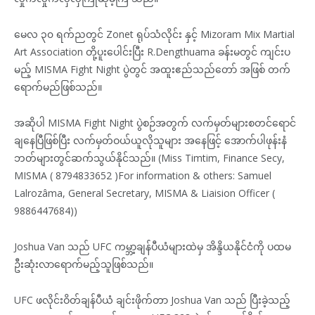
မေလ ၃၀ ရက်ညတွင် Zonet ရုပ်သံလိုင်း နှင့် Mizoram Mix Martial
Art Association တို့ပူးပေါင်းပြီး R.Dengthuama ခန်းမတွင် ကျင်းပ
မည့် MISMA Fight Night ပွဲတွင် အထူးဧည်သည်တော် အဖြစ် တက်
ရောက်မည်ဖြစ်သည်။
အဆိုပါ MISMA Fight Night ပွဲစဉ်အတွက် လက်မှတ်များစတင်ရောင်
ချနေပြီဖြစ်ပြီး လက်မှတ်ဝယ်ယူလိုသူများ အနေဖြင့် အောက်ပါဖုန်းနံ
ဘတ်များတွင်ဆက်သွယ်နိုင်သည်။ (Miss Timtim, Finance Secy,
MISMA ( 8794833652 )For information & others: Samuel
Lalrozâma, General Secretary, MISMA & Liaision Officer (
9886447684))
Joshua Van သည် UFC ကမ္ဘာ့ချန်ပီယံများထဲမှ အိန္ဒိယနိုင်ငံကို ပထမ
ဦးဆုံးလာရောက်မည့်သူဖြစ်သည်။
UFC ဖလိုင်းဝိတ်ချန်ပီယံ ချင်းဖိုက်တာ Joshua Van သည် ပြီးခဲ့သည့်