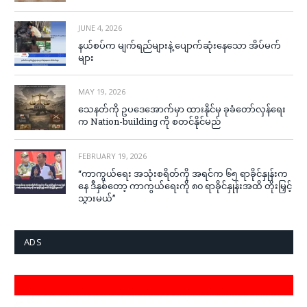
JUNE 4, 2026
နယ်စပ်က မျက်ရည်များနဲ့ ပျောက်ဆုံးနေသော အိပ်မက်
များ
MAY 19, 2026
သေနတ်ကို ဥပဒေအောက်မှာ ထားနိုင်မှ ခုခံတော်လှန်ရေး
က Nation-building ကို စတင်နိုင်မည်
FEBRUARY 19, 2026
“ကာကွယ်ရေး အသုံးစရိတ်ကို အရင်က ၆၅ ရာခိုင်နှုန်းက
နေ ဒီနှစ်တော့ ကာကွယ်ရေးကို ၈၀ ရာခိုင်နှုန်းအထိ တိုးမြှင့်
သွားမယ်”
ADS