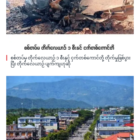
စစ်တပ်မှ တိုက်လေယာဉ် ၁ စီးနှင့် ငှက်တစ်ကောင်တို့ တိုက်မှုဖြစ်ပွား
ပြီး တိုက်လေယာဉ် ပျက်ကျဟုဆို