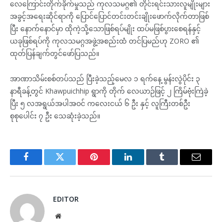
လေကြောင်းတိုက်ခိုက်မှုသည် ကုလသမဂ္ဂ၏ တိုင်းရင်းသားလူမျိုးများ
အခွင့်အရေးဆိုင်ရာကို ပြောင်ပြောင်တင်းတင်းချိုးဖောက်လိုက်တာဖြစ်
ပြီး နောက်နောင်မှာ ထိုကဲ့သို့သောဖြစ်ရပ်မျိုး ထပ်မဖြစ်ပွားစေရန်နှင့်
ယခုဖြစ်ရပ်ကို ကုလသမဂ္ဂအဖွဲ့အစည်းထံ တင်ပြမည်ဟု ZORO ၏
ထုတ်ပြန်ချက်တွင်ဖော်ပြသည်။
အာဏာသိမ်းစစ်တပ်သည် ပြီးခဲ့သည့်မေလ ၁ ရက်နေ့ မွန်းလွဲပိုင်း ၃
နာရီခန့်တွင် Khawpuichhip ရွာကို တိုက် လေယာဉ်ဖြင့် ၂ ကြိမ်ဗုံးကြဲခဲ့
ပြီး ၅ လအရွယ်အပါအဝင် ကလေးငယ် ၆ ဦး နှင့် လူကြီးတစ်ဦး
စုစုပေါင်း ၇ ဦး သေဆုံးခဲ့သည်။
Facebook
Twitter
Pinterest
LinkedIn
Tumblr
Email
EDITOR
Website