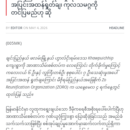
အပြင်းအထန်ရှုတ်ချ၊ ကုလသမဂ္ဂကို
တင်ပြမည်ဟု ဆို
BY
EDITOR
ON
MAY 4, 2026
HEADLINE
(005MK)
ချင်းပြည်နယ် ဖလမ်းမြို့နယ် ဟွာလ်ငိုးရမ်းဒေသ Khawpuichhip
ကျေးရွာကို အာဏာသိမ်းစစ်တပ်က လေကြောင်း တိုက်ခိုက်မှုကြောင့်
ကလေးငယ် ၆ ဦးနှင့် လူကြီးတစ်ဦး စုစုပေါင်း ၇ ဦးသေဆုံးမှုအပေါ်
အပြင်းအထန် ရှုတ်ချကြောင်း မီဇိုရမ်ပြည်နယ်အခြေစိုက် Zo
Reunification Organization (ZORO) က ယနေ့မေလ ၄ ရက်နေ့တွင်
ထုတ်ပြန် သည်။
မြန်မာနိုင်ငံမှာ လူထုကရွေးချယ်သော ဒီမိုကရေစီအစိုးရပေါ်ပေါက်ပြီဟု
အာဏာသိမ်းစစ်တပ်က ဂုဏ်ယူဝံ့ကြွားစွာ ပြောဆိုခဲ့ခြင်းသည် အမည်ခံ
သက်သက်သာဖြစ်ပြီး စစ်အုပ်ချုပ်မှုအောက်မှာဆက်လက်တည်ရှိကာ