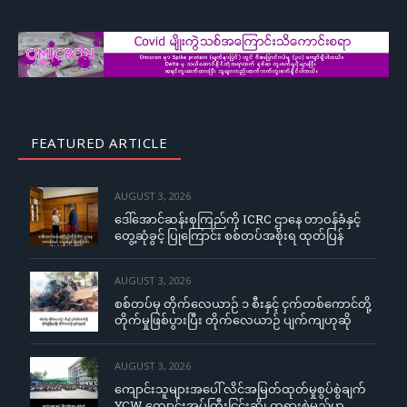
FEATURED ARTICLE
AUGUST 3, 2026
ဒေါ်အောင်ဆန်းစုကြည်ကို ICRC ဌာနေ တာဝန်ခံနှင့်
တွေ့ဆုံခွင့် ပြုကြောင်း စစ်တပ်အစိုးရ ထုတ်ပြန်
AUGUST 3, 2026
စစ်တပ်မှ တိုက်လေယာဉ် ၁ စီးနှင့် ငှက်တစ်ကောင်တို့
တိုက်မှုဖြစ်ပွားပြီး တိုက်လေယာဉ် ပျက်ကျဟုဆို
AUGUST 3, 2026
ကျောင်းသူများအပေါ် လိင်အမြတ်ထုတ်မှုစွပ်စွဲချက်
YCW ကျောင်းအုပ်ကြီးငြင်းဆို၊ တရားစွဲမည်ဟု