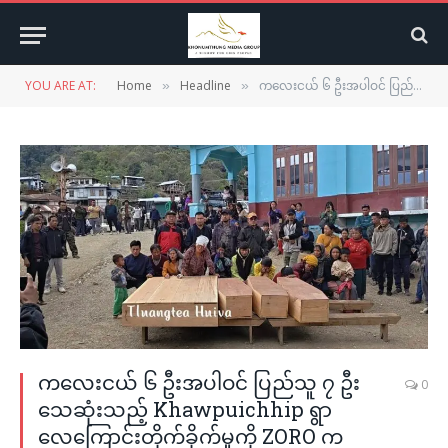
YOU ARE AT:
Home
Headline
ကလေးငယ် ၆ ဦးအပါဝင် ပြည်သူ ၇ ဦးသေဆုံးသည့် Khawpuichhip ရွာလေကြောင်းတိုက်ခိုက်မှုကို ZORO က အပြင်းအထန်ရှုတ်ချ၊ ကုလသမဂ္ဂကို တင်ပြမည်ဟု ဆို
»
»
ကလေးငယ် ၆ ဦးအပါဝင် ပြည်သူ ၇ ဦး
0
သေဆုံးသည့် Khawpuichhip ရွာ
လေကြောင်းတိုက်ခိုက်မှုကို ZORO က