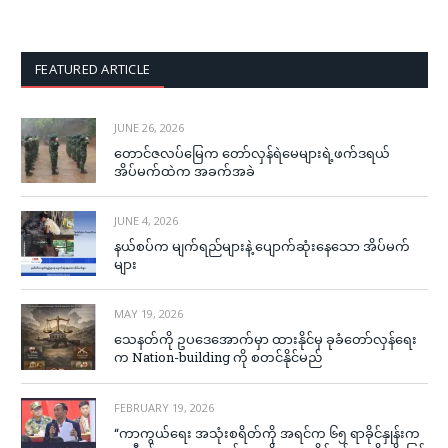
FEATURED ARTICLE
JUNE 26, 2026
တောင်ဇလပ်မြေက တော်လှန်ရဲမေများရဲ့ဖက်ဒရယ်
အိပ်မက်ထဲက အခက်အခဲ
JUNE 4, 2026
နယ်စပ်က မျက်ရည်များနဲ့ ပျောက်ဆုံးနေသော အိပ်မက်
များ
MAY 19, 2026
သေနတ်ကို ဥပဒေအောက်မှာ ထားနိုင်မှ ခုခံတော်လှန်ရေး
က Nation-building ကို စတင်နိုင်မည်
FEBRUARY 19, 2026
“ကာကွယ်ရေး အသုံးစရိတ်ကို အရင်က ၆၅ ရာခိုင်နှုန်းက