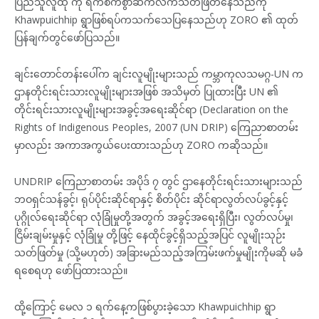
ပြည်သူလူထု ကို ရက်စက်စွာဆက်လက်သတ်ဖြတ်နေသည်ကို
Khawpuichhip ရွာဖြစ်ရပ်ကသက်သေပြနေသည်ဟု ZORO ၏ ထုတ်
ပြန်ချက်တွင်ဖော်ပြသည်။
ချင်းတောင်တန်းပေါ်က ချင်းလူမျိုးများသည် ကမ္ဘာကုလသမဂ္ဂ-UN က
ဌာနတိုင်းရင်းသားလူမျိုးများအဖြစ် အသိမှတ် ပြုထားပြီး UN ၏
တိုင်းရင်းသားလူမျိုးများအခွင့်အရေးဆိုင်ရာ (Declaration on the
Rights of Indigenous Peoples, 2007 (UN DRIP) ကြေညာစာတမ်း
မှာလည်း အကာအကွယ်ပေးထားသည်ဟု ZORO ကဆိုသည်။
UNDRIP ကြေညာစာတမ်း အပိုဒ် ၇ တွင် ဌာနေတိုင်းရင်းသားများသည်
ဘဝရှင်သန်ခွင့်၊ ရုပ်ပိုင်းဆိုင်ရာနှင့် စိတ်ပိုင်း ဆိုင်ရာလွတ်လပ်ခွင့်နှင့်
ပုဂ္ဂိုလ်ရေးဆိုင်ရာ လုံခြုံမှုတို့အတွက် အခွင့်အရေးရှိပြီး၊ လွတ်လပ်မှု၊
ငြိမ်းချမ်းမှုနှင့် လုံခြုံမှု တို့ဖြင့် နေထိုင်ခွင့်ရှိသည့်အပြင် လူမျိုးသုဉ်း
သတ်ဖြတ်မှု (သို့မဟုတ်) အခြားမည်သည့်အကြမ်းဖက်မှုမျိုးကိုမဆို မခံ
ရစေရဟု ဖော်ပြထားသည်။
ထို့ကြောင့် မေလ ၁ ရက်နေ့ကဖြစ်ပွားခဲ့သော Khawpuichhip ရွာ