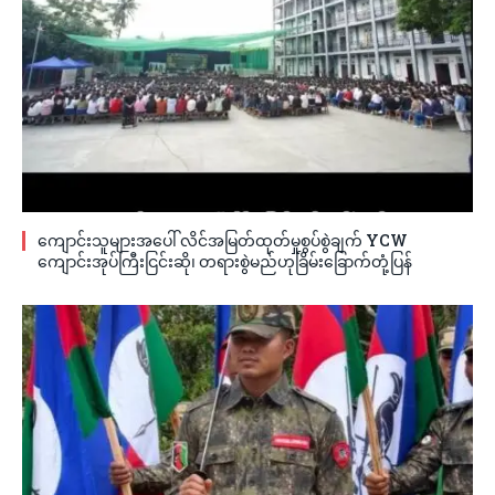
ကျောင်းသူများအပေါ် လိင်အမြတ်ထုတ်မှုစွပ်စွဲချက် YCW
ကျောင်းအုပ်ကြီးငြင်းဆို၊ တရားစွဲမည်ဟုခြိမ်းခြောက်တုံ့ပြန်