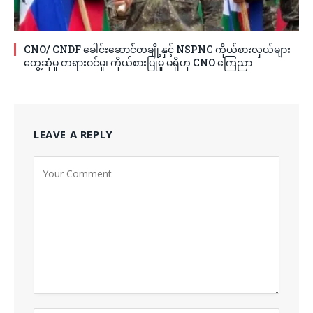
CNO/ CNDF ခေါင်းဆောင်တချို့နှင့် NSPNC ကိုယ်စားလှယ်များ
တွေ့ဆုံမှု တရားဝင်မှု၊ ကိုယ်စားပြုမှု မရှိဟု CNO ကြေညာ
LEAVE A REPLY