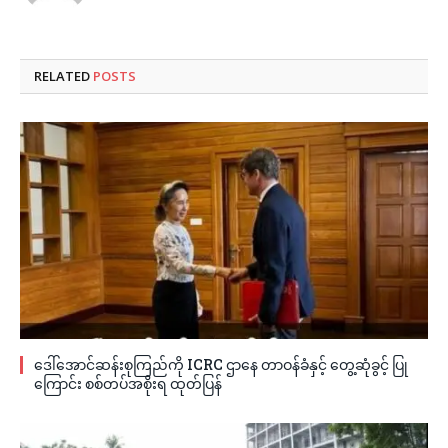
RELATED
POSTS
ဒေါ်အောင်ဆန်းစုကြည်ကို ICRC ဌာနေ တာဝန်ခံနှင့် တွေ့ဆုံခွင့် ပြု
ကြောင်း စစ်တပ်အစိုးရ ထုတ်ပြန်