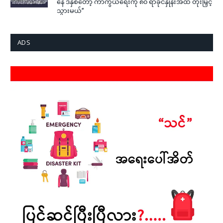
နေ ဒီနှစ်တော့ ကာကွယ်ရေးကို ၈၀ ရာခိုင်နှုန်းအထိ တိုးမြှင့်
သွားမယ်”
ADS