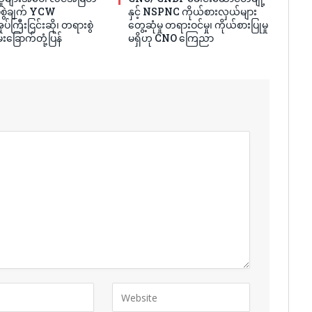
ပ်စွဲချက် YCW
နှင့် NSPNC ကိုယ်စားလှယ်များ
ပ်ကြီးငြင်းဆို၊ တရားစွဲ
တွေ့ဆုံမှု တရားဝင်မှု၊ ကိုယ်စားပြုမှု
်းခြောက်တုံ့ပြန်
မရှိဟု CNO ကြေညာ