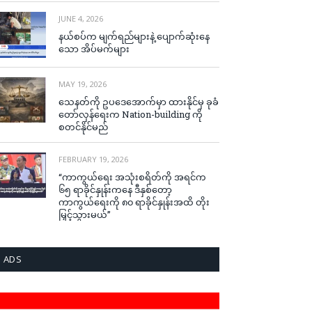
JUNE 4, 2026
နယ်စပ်က မျက်ရည်များနဲ့ ပျောက်ဆုံးနေ
သော အိပ်မက်များ
MAY 19, 2026
သေနတ်ကို ဥပဒေအောက်မှာ ထားနိုင်မှ ခုခံ
တော်လှန်ရေးက Nation-building ကို
စတင်နိုင်မည်
FEBRUARY 19, 2026
“ကာကွယ်ရေး အသုံးစရိတ်ကို အရင်က
၆၅ ရာခိုင်နှုန်းကနေ ဒီနှစ်တော့
ကာကွယ်ရေးကို ၈၀ ရာခိုင်နှုန်းအထိ တိုး
မြှင့်သွားမယ်”
ADS