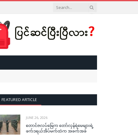
FEATURED ARTICLE
JUNE 26, 2026
တောင်ဇလပ်မြေက တော်လှန်ရဲမေများရဲ့
ဖက်ဒရယ်အိပ်မက်ထဲက အခက်အခဲ