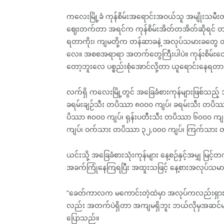
ကလေးမြို့ခံ ကုန်စိမ်းအရောင်းအဝယ်သူ အမျိုးသ
ဈေးတက်တာ အရင်က ကုန်စိမ်းအိတ်တအိတ်ဆိုရင် တန်
ရတာကိုး၊ ကျမတို့က တန်ဆာခနဲ့ အလုပ်သမားခတွေ တွက်
လေ။ အစစအရာရာ အတက်တွေကြီးပါပဲ။ ကုန်းစိမ်းတွေဝ
တော့ဘူးလေ ပစ္စည်းစုံအောင်လို့တာ ယူရောင်းနေရတ
လက်ရှိ ကလေးမြို့တွင် အခြေခံစားကုန်များဖြစ်သ
ခရမ်းချဉ်သီး တပိဿာ ၈၀၀၀ ကျပ်၊ ခရမ်းသီး တပိဿ
ပိဿာ ၈၀၀၀ ကျပ်၊ ရုန်းပတီးသီး တပိဿာ ၆၀၀၀ ကျ
ကျပ်၊ ဝက်သား တပိဿာ ၃၂,၀၀၀ ကျပ်၊ ကြက်သား 
ယင်းသို့ အခြေခံစားသုံးကုန်များ နေ့စဉ်နှင့်အမျှ 
အခက်ကြုံနေကြရပြီး အထူးသဖြင့် နေ့စားအလုပ်သမ
“ခေတ်ကာလက မကောင်းတဲ့ထဲမှာ အလုပ်ကလည်းရှားတယ်၊ ပ
လည်း အတက်ပဲရှိတာ အကျမရှိဘူး ဘယ်လိုမှအဆင်မ
ပြောသည်။