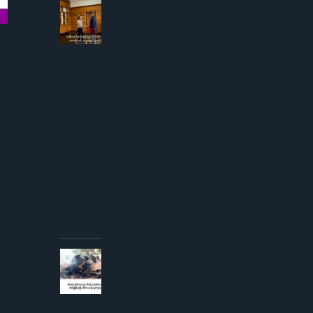
AUGUST
3, 2026
ဒေါ်
အောင်
ဆန်းစု
ကြည်
ကို
ICRC
ဌာနေ
တာဝန်ခံ
နှင့်
တွေ့ဆုံ
ခွင့် ပြု
ကြောင်း
စစ်တပ်
အစိုးရ
ထုတ်
ပြန်
AUGUST 3,
2026
စစ်တပ်မှ
တိုက်လေယာဉ်
၁ စီးနှင့် ငှက်