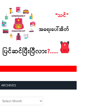
ARCHIVES
rchives