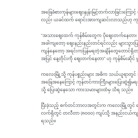
အခြေခံစားကုန်များဈေးနှုန်းမြင့်တက်လာခြင်းကြောင့် တနို
လည်း ယခင်ထက် ရောင်းအားကျဆင်းလာသည်ဟု ကုန်စိမ်
“အသားဈေးထက် ကုန်စိမ်းတွေက ပိုဈေးတက်နေတာ၊ ဖေ
အခါကျတော့ ဈေးနည်းနည်းတင်ရင်လည်း များသွားပြန
ကျန်နေတော့ အရင်းကပြန်မရတဲ့အချိန်တွေတောင်ရှ
အပြင် နေ့တိုင်းကို ဈေးတက်နေတာ” ဟု ကုန်စိမ်းဆိုင်
ကလေးမြို့သို့ ကုန်ပစ္စည်းများ အဓိက သယ်ယူရာတွင
အခြေအနေကြောင့် ကုန်တင်ကားကြီးများပြေးဆွဲ၍မ
သို့ ပြေးဆွဲနေသော ကားသမားများထံမှ သိရ သည်။
ပြီးခဲ့သည့် စက်တင်ဘာလအတွင်းက ကလေးမြို့တွင် 
လက်ရှိတွင် တလီတာ (၈၀၀၀) ကျပ်သို့ အနည်းငယ်ကျဆ
ရသည်။