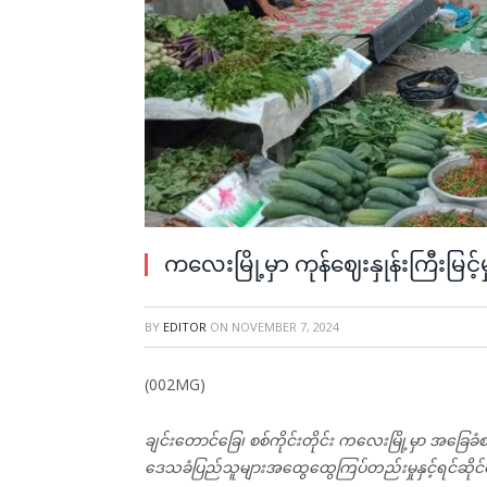
ကလေးမြို့မှာ ကုန်ဈေးနှုန်းကြီးမြင
BY
EDITOR
ON
NOVEMBER 7, 2024
(002MG)
ချင်းတောင်ခြေ၊ စစ်ကိုင်းတိုင်း ကလေးမြို့မှာ အခြေခံစ
ဒေသခံပြည်သူများအထွေထွေကြပ်တည်းမှုနှင့်ရင်ဆ