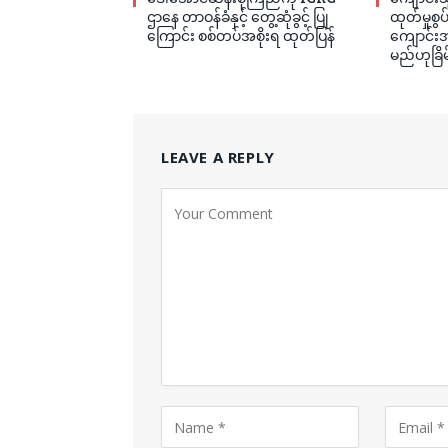
ဌာနေ တာဝန်ခံနှင့် တွေ့ဆုံခွင့် ပြု
ထုတ်မှုစွ
ကြောင်း စစ်တပ်အစိုးရ ထုတ်ပြန်
ကျောင်းအု
မည်ဟုခြိမ
LEAVE A REPLY