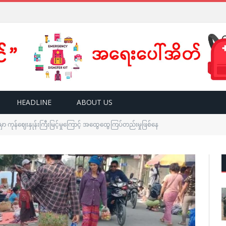
HEADLINE
ABOUT US
ှာ ကုန်ဈေးနှုန်းကြီးမြင့်မှုကြောင့် အထွေထွေကြပ်တည်းမှုဖြစ်နေ