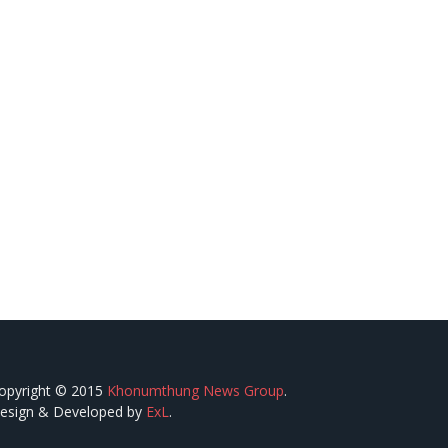
opyright © 2015
Khonumthung News Group
.
esign & Developed by
ExL
.