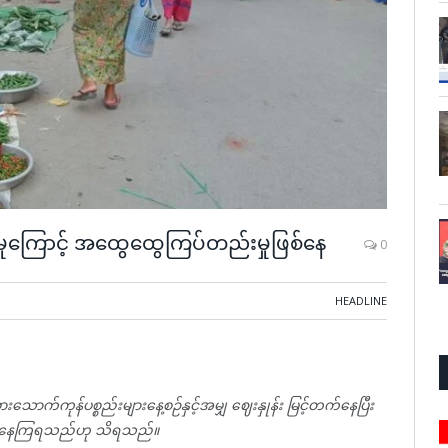
့်မှုကြောင့် အထွေထွေကြပ်တည်းမှုဖြစ်နေ
0
HEADLINE
ားသောက်ကုန်ပစ္စည်းများနေ့စဉ်နှင့်အမျှ ဈေးနှုန်း မြင့်တက်နေပြီး
ိုင်နေကြရသည်ဟု သိရသည်။