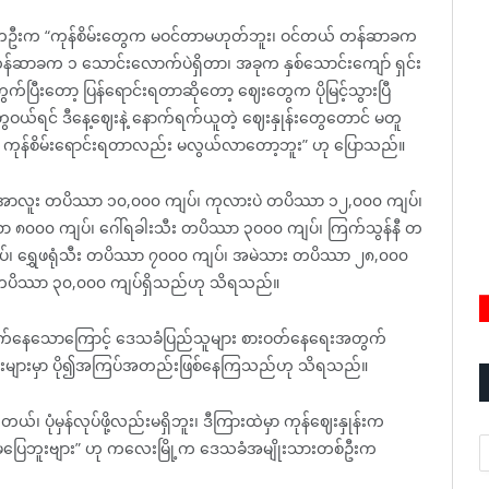
မီးတဦးက “ကုန်စိမ်းတွေက မဝင်တာမဟုတ်ဘူး၊ ဝင်တယ် တန်ဆာခက
ဆာခက ၁ သောင်းလောက်ပဲရှိတာ၊ အခုက နှစ်သောင်းကျော် ရှင်း
ပြီးတော့ ပြန်ရောင်းရတာဆိုတော့ ဈေးတွေက ပိုမြင့်သွားပြီ
ယ်ရင် ဒီနေ့ဈေးနဲ့ နောက်ရက်ယူတဲ့ ဈေးနှုန်းတွေတောင် မတူ
ာ ကုန်စိမ်းရောင်းရတာလည်း မလွယ်လာတော့ဘူး” ဟု ပြောသည်။
ည့် အာလူး တပိဿာ ၁၀,၀၀၀ ကျပ်၊ ကုလားပဲ တပိဿာ ၁၂,၀၀၀ ကျပ်၊
ာ ၈၀၀၀ ကျပ်၊ ဂေါ်ရခါးသီး တပိဿာ ၃၀၀၀ ကျပ်၊ ကြက်သွန်နီ တ
ပ်၊ ရွှေဖရုံသီး တပိဿာ ၇၀၀၀ ကျပ်၊ အမဲသား တပိဿာ ၂၈,၀၀၀
တပိဿာ ၃၀,၀၀၀ ကျပ်ရှိသည်ဟု သိရသည်။
မြင့်တက်နေသောကြောင့် ဒေသခံပြည်သူများ စားဝတ်နေရေးအတွက်
ားများမှာ ပို၍အကြပ်အတည်းဖြစ်နေကြသည်ဟု သိရသည်။
ုံမှန်လုပ်ဖို့လည်းမရှိဘူး၊ ဒီကြားထဲမှာ ကုန်ဈေးနှုန်းက
A
ပြေဘူးဗျား” ဟု ကလေးမြို့က ဒေသခံအမျိုးသားတစ်ဦးက