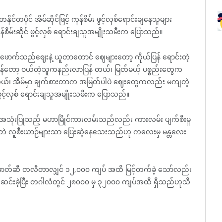
င်တပိုင် အိမ်ဆိုင်ဖြင့် ကုန်စိမ်း ဖွင့်လှစ်ရောင်းချနေသူများ
းဆိုင် ဖွင့်လှစ် ရောင်းချသူအမျိုးသမီးက ပြောသည်။
ာက်သည်ဈေးနဲ့ ယူတာတောင် ဈေများတော့ ကိုယ်ပြန် ရောင်းတဲ့
်တော့ ဝယ်တဲ့သူကနည်းလာပြန် တယ်၊ မြတ်မယ့် ပစ္စည်းတွေက
ိတယ်၊ အိမ်မှာ ချက်စားတာက အမြတ်ပါပဲ ဈေးတွေကလည်း မကျတဲ့
 ဖွင့်လှစ် ရောင်းချသူအမျိုးသမီးက ပြောသည်။
် အသုံးပြုသည့် မဟာမြိုင်ကားလမ်းသည်လည်း ကားလမ်း ပျက်စီးမှု
ရဘဲ လူစီးယာဉ်များသာ ပြေးဆွဲနေသေးသည်ဟု ကလေးမှ မန္တလေး
ဓာတ်ဆီ တလီတာလျှင် ၁၂,၀၀၀ ကျပ် အထိ မြင့်တက်ခဲ့ သော်လည်း
င်းခဲ့ပြီး တဂါလံတွင် ၂၈၀၀၀ မှ ၃၂၀၀၀ ကျပ်အထိ ရှိသည်ဟုသိ