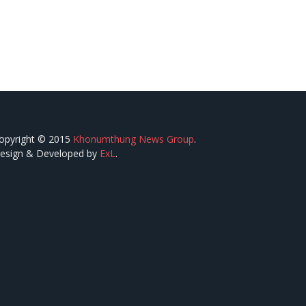
opyright © 2015
Khonumthung News Group
.
esign & Developed by
ExL
.