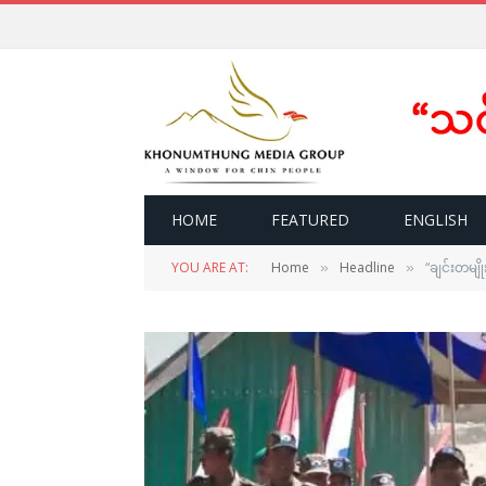
HOME
FEATURED
ENGLISH
YOU ARE AT:
Home
Headline
“ချင်းတမျိ
»
»