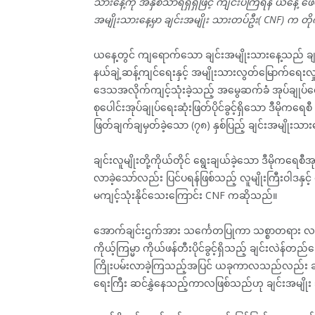
သားနေ့ကို အနှစ်သာရရှိရှိဖြင့် ကျင်းပကြရန် ယနေ့ ဖ
အမျိုးသားနေ့မှာ ချင်းအမျိုး သားတပ်ဦး( CNF) က တိ
ယနေ့တွင် ကျရောက်သော ချင်းအမျိုးသားနေ့သည် ချင်း
နယ်ချဲ့ဆန့်ကျင်ရေးနှင့် အမျိုးသားလွတ်မြောက်ရေးလှုပ်
ဒေသအလိုက်ကျင့်သုံးခဲ့သည့် အမွေဆက်ခံ အုပ်ချုပ်ရေး
စုပေါင်းအုပ်ချုပ်ရေးဆုံးဖြတ်ပိုင်ခွင့်ရှိသော ဒီမိုကရေစ
ဖြတ်ချက်ချမှတ်ခဲ့သော (၇၈) နှစ်ပြည့် ချင်းအမျိုးသ
ချင်းလူမျိုးတို့ကိုယ်တိုင် ရွေးချယ်ခဲ့သော ဒီမ
လာခဲ့သော်လည်း ပြင်ပရန်ဖြစ်သည့် လူမျိုးကြီးဝါဒနှင
မကျင့်သုံးနိုင်သေးကြောင်း CNF ကဆိုသည်။
အောက်ချင်းဌက်အား သင်္ကေတပြုကာ သစ္စာတရား လက်ကို
ကိုယ့်ကြမ္မာ ကိုယ်ဖန်တီးပိုင်ခွင့်ရှိသည့် ချင်းလဲန်တ
ကြိုးပမ်းလာခဲ့ကြသည့်အပြင် ယခုကာလသည်လည်း ချင်းလဲ
ရေးကြီး ဆင်နွှဲနေသည့်ကာလဖြစ်သည်ဟု ချင်းအမျိုး