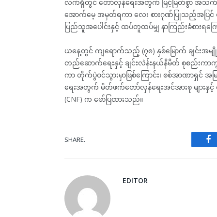
လက်ရှိတွင် တော်လှန်ရေးအတွက် မြင့်မြတ်စွာ အသက်၊ 
အောက်မေ့ အမှတ်ရကာ လေး စားဂုဏ်ပြုသည့်အပြင် စစ်အ
ပြည်သူအပေါင်းနှင့် ထပ်တူထပ်မျှ နာကြည်းခံစားရ
ယနေ့တွင် ကျရောက်သည့် (၇၈) နှစ်မြောက် ချင်းအမျ
တည်ဆောက်ရေးနှင့် ချင်းလဲန်းနယ်နိမိတ် စုစည်းကာ
ကာ တိုက်ပွဲဝင်သွားမှာဖြစ်ကြောင်း၊ စစ်အာဏာရှင် အ
ရေးအတွက် မိတ်ဖက်တော်လှန်ရေးအင်အားစု များနှင့် လ
(CNF) က ဖော်ပြထားသည်။
SHARE.
Fa
EDITOR