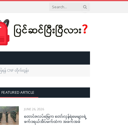
ကြရန် CNF တိုက်တွန်း
FEATURED ARTICLE
JUNE 26, 2026
တောင်ဇလပ်မြေက တော်လှန်ရဲမေများရဲ့
ဖက်ဒရယ်အိပ်မက်ထဲက အခက်အခဲ