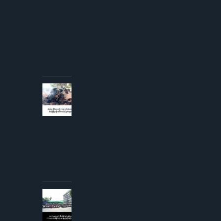
နှင့်
တွေ့ဆုံ
ခွင့် ပြု
ကြောင်း
စစ်တပ်
အစိုးရ
ထုတ်
ပြန်
AUGUST 3,
2026
စစ်တပ်မှ
တိုက်လေယာဉ်
၁ စီးနှင့် ငှက်
တစ်ကောင်တို့
တိုက်မှုဖြစ်ပွား
ပြီး
တိုက်လေယာဉ်
ပျက်ကျဟုဆို
AUGUST 3,
2026
ကျောင်းသူ