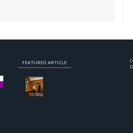
C
FEATURED ARTICLE
D
AUGUST
3, 2026
ဒေါ်
အောင်
ဆန်းစု
ကြည်
ကို
ICRC
ဌာနေ
တာဝန်ခံ