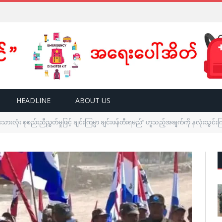
HEADLINE
ABOUT US
ုးသားလုံး စုစည်းညီညွှတ်မှုဖြင့် ချင်းကြမ္မာ ချင်းဖန်တီးရမည်” ဟူသည့်အချက်ကို နှလုံးသွင်း