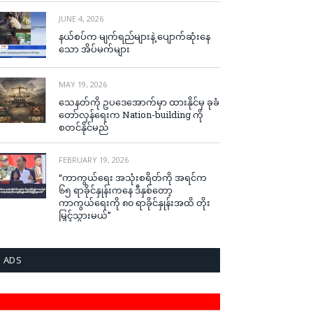
JUNE 4, 2026
နယ်စပ်က မျက်ရည်များနဲ့ ပျောက်ဆုံးနေ
သော အိပ်မက်များ
MAY 19, 2026
သေနတ်ကို ဥပဒေအောက်မှာ ထားနိုင်မှ ခုခံ
တော်လှန်ရေးက Nation-building ကို
စတင်နိုင်မည်
FEBRUARY 19, 2026
“ကာကွယ်ရေး အသုံးစရိတ်ကို အရင်က
၆၅ ရာခိုင်နှုန်းကနေ ဒီနှစ်တော့
ကာကွယ်ရေးကို ၈၀ ရာခိုင်နှုန်းအထိ တိုး
မြှင့်သွားမယ်”
ADS