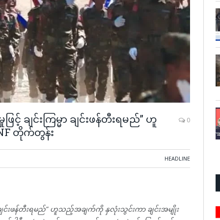
ုဖြင့် ချင်းကြမ္မာ ချင်းဖန်တီးရမည်” ဟူ
0
F တိုက်တွန်း
HEADLINE
္မာချင်းဖန်တီးရမည်” ဟူသည့်အချက်ကို နှလုံးသွင်းကာ ချင်းအမျိုး