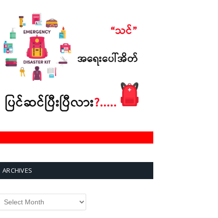
ARCHIVES
rchives