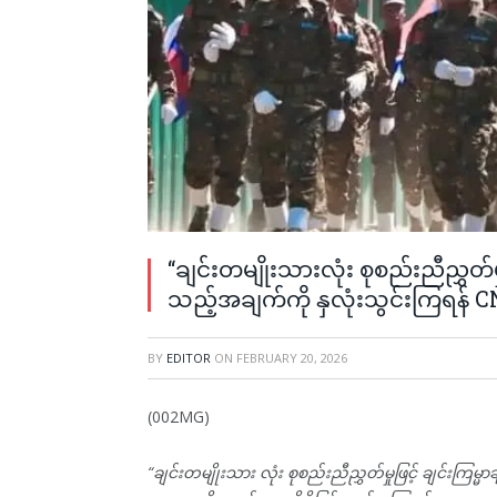
“ချင်းတမျိုးသားလုံး စုစည်းညီညွှတ်မှ
သည့်အချက်ကို နှလုံးသွင်းကြရန် CN
BY
EDITOR
ON
FEBRUARY 20, 2026
(002MG)
“ချင်းတမျိုးသား လုံး စုစည်းညီညွှတ်မှုဖြင့် ချင်းကြမ