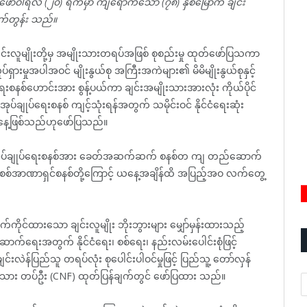
ေဖော်ဝါရီလ (၂၀) ရက်မှာ ကျရောက်သော (၇၈) နှစ်မြောက် ချင်း
ုက်တွန်း သည်။
လူမျိုးတို့မှ အမျိုးသားတရပ်အဖြစ် စုစည်းမှု ထုတ်ဖော်ပြသကာ
ရှားမှုအပါအဝင် မျိုးနွယ်စု အကြီးအကဲများ၏ မိမိမျိုးနွယ်စုနှင့်
စနစ်ဟောင်းအား စွန့်ပယ်ကာ ချင်းအမျိုးသားအားလုံး ကိုယ်ပိုင်
ီ အုပ်ချုပ်ရေးစနစ် ကျင့်သုံးရန်အတွက် သမိုင်းဝင် နိုင်ငံရေးဆုံး
ားနေ့ဖြစ်သည်ဟုဖော်ပြသည်။
ိုကရေစီအုပ်ချုပ်ရေးစနစ်အား ခေတ်အဆက်ဆက် စနစ်တ ကျ တည်ဆောက်
့် စစ်အာဏာရှင်စနစ်တို့ကြောင့် ယနေ့အချိန်ထိ အပြည့်အဝ လက်တွေ့
င်ထားသော ချင်းလူမျိုး ဘိုးဘွားများ မျှော်မှန်းထားသည့်
ည်ဆောက်ရေးအတွက် နိုင်ငံရေး၊ စစ်ရေး၊ နည်းလမ်းပေါင်းစုံဖြင့်
န်ပြည်သူ တရပ်လုံး စုပေါင်းပါဝင်မှုဖြင့် ပြည်သူ့ တော်လှန်
 သား တပ်ဦး (CNF) ထုတ်ပြန်ချက်တွင် ဖော်ပြထား သည်။
A