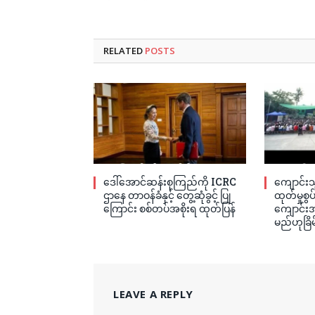
RELATED
POSTS
ဒေါ်အောင်ဆန်းစုကြည်ကို ICRC
ကျောင်းသ
ဌာနေ တာဝန်ခံနှင့် တွေ့ဆုံခွင့် ပြု
ထုတ်မှုစွ
ကြောင်း စစ်တပ်အစိုးရ ထုတ်ပြန်
ကျောင်းအု
မည်ဟုခြိမ
LEAVE A REPLY