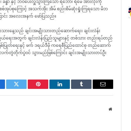
ခန္ဓာ နှင့် ဘဝပေးလှူသွားကြသော ရဲဘော်၊ ရဲမေ အားလုံးကို
ုပ်စုကြောင့် အသက်အိုး အိမ် စည်းစိမ်ဆုံးရှုံးကြရသော မိဘ
ကြောင်း အလေးအနက် ဖော်ပြသည်။
ိုးသားနေ့သည် ချင်းအမျိုးသားတည်ဆောက်ရေး၊ ချင်းလဲန်း
ကွယ်ရေးအတွက် ချင်းလဲန်းပြည်သူများနှင့် တစ်သား တည်းရပ်တည်
မြစ်ပြုတ်ရေးနှင့် ဖက် ဒရယ်ဒီမို ကရေစီပြည်ထောင်စု တည်ဆောက်
က်တွဲတိုက်ပွဲဝင် သွားမည်ဖြစ်ကြောင်း ချင်းအမျိုးသားတပ်ဦး
cebook
Twitter
Pinterest
LinkedIn
Tumblr
Email
Website