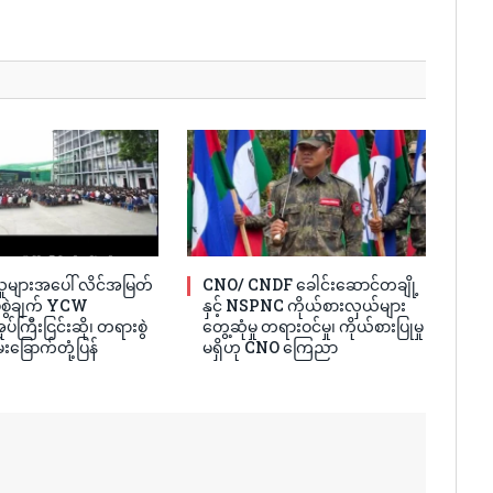
ူများအပေါ် လိင်အမြတ်
CNO/ CNDF ခေါင်းဆောင်တချို့
ပ်စွဲချက် YCW
နှင့် NSPNC ကိုယ်စားလှယ်များ
ပ်ကြီးငြင်းဆို၊ တရားစွဲ
တွေ့ဆုံမှု တရားဝင်မှု၊ ကိုယ်စားပြုမှု
်းခြောက်တုံ့ပြန်
မရှိဟု CNO ကြေညာ