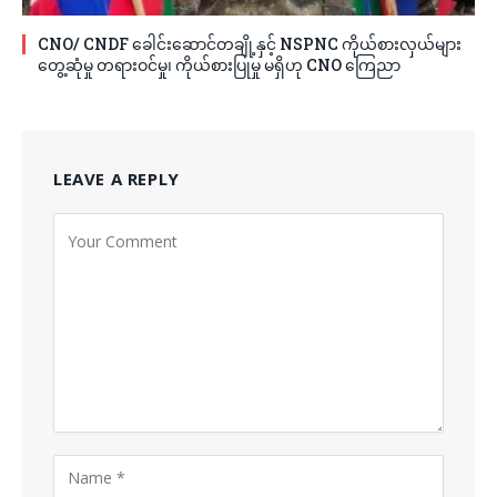
CNO/ CNDF ခေါင်းဆောင်တချို့နှင့် NSPNC ကိုယ်စားလှယ်များ
တွေ့ဆုံမှု တရားဝင်မှု၊ ကိုယ်စားပြုမှု မရှိဟု CNO ကြေညာ
LEAVE A REPLY