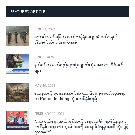
FEATURED ARTICLE
JUNE 26, 2026
တောင်ဇလပ်မြေက တော်လှန်ရဲမေများရဲ့ဖက်ဒရယ်
အိပ်မက်ထဲက အခက်အခဲ
JUNE 4, 2026
နယ်စပ်က မျက်ရည်များနဲ့ ပျောက်ဆုံးနေသော အိပ်မက်
များ
MAY 19, 2026
သေနတ်ကို ဥပဒေအောက်မှာ ထားနိုင်မှ ခုခံတော်လှန်ရေး
က Nation-building ကို စတင်နိုင်မည်
FEBRUARY 19, 2026
“ကာကွယ်ရေး အသုံးစရိတ်ကို အရင်က ၆၅ ရာခိုင်နှုန်းက
နေ ဒီနှစ်တော့ ကာကွယ်ရေးကို ၈၀ ရာခိုင်နှုန်းအထိ တိုးမြှင့်
သွားမယ်”