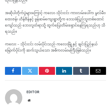
ထုတ်ပြန်သည်။
အဆိုပါတိုက်ပွဲများကြောင့် ကလေး-သိုင်းငင်း ကားလမ်းပေါ်က မွှလ်မီး၊
ထေးဇန်၊ ဟိန်ဇိန်နှင့် ဗွန်ဆမ်ကျေးရွာတို့က ဒေသခံပြည်သူတစ်ထောင်
ကျော်သည် ဘေးလွတ်ရာသို့ ထွက်ပြေးတိမ်းရှောင်နေကြရသည်ဟု သိ
ရသည်။
ကလေး – သိုင်းငင်း လမ်းပိုင်းသည် ကလေးမြို့နှင့် ချင်းပြည်နယ်
မြောက်ပိုင်းကို ဆက်သွယ်သော အဓိကလမ်းမကြီးဖြစ်သည်။
Facebook
Twitter
Pinterest
LinkedIn
Tumblr
Email
EDITOR
Website