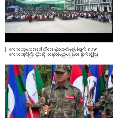
ကျောင်းသူများအပေါ် လိင်အမြတ်ထုတ်မှုစွပ်စွဲချက် YCW
ကျောင်းအုပ်ကြီးငြင်းဆို၊ တရားစွဲမည်ဟုခြိမ်းခြောက်တုံ့ပြန်