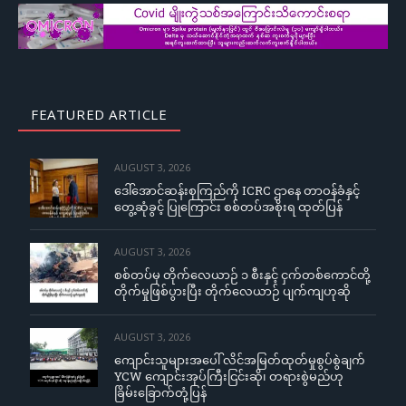
FEATURED ARTICLE
AUGUST 3, 2026
ဒေါ်အောင်ဆန်းစုကြည်ကို ICRC ဌာနေ တာဝန်ခံနှင့်
တွေ့ဆုံခွင့် ပြုကြောင်း စစ်တပ်အစိုးရ ထုတ်ပြန်
AUGUST 3, 2026
စစ်တပ်မှ တိုက်လေယာဉ် ၁ စီးနှင့် ငှက်တစ်ကောင်တို့
တိုက်မှုဖြစ်ပွားပြီး တိုက်လေယာဉ် ပျက်ကျဟုဆို
AUGUST 3, 2026
ကျောင်းသူများအပေါ် လိင်အမြတ်ထုတ်မှုစွပ်စွဲချက်
YCW ကျောင်းအုပ်ကြီးငြင်းဆို၊ တရားစွဲမည်ဟု
ခြိမ်းခြောက်တုံ့ပြန်