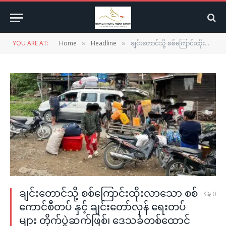
YOU ARE AT:
Home
Headline
ချင်းတောင်သို့ စစ်ကြောင်းထိုးလာသော စစ်ကောင်စီတပ် နှင့် ချင်းတော်လှန် ရေးတပ်များ တိုက်ပွဲဆက်ဖြစ်၊ ဒေသခံတစ်ထောင်ကျော် စစ်ဘေးတိမ်းရှောင်
»
»
ချင်းတောင်သို့ စစ်ကြောင်းထိုးလာသော စစ်
0
ကောင်စီတပ် နှင့် ချင်းတော်လှန် ရေးတပ်
များ တိုက်ပွဲဆက်ဖြစ်၊ ဒေသခံတစ်ထောင်