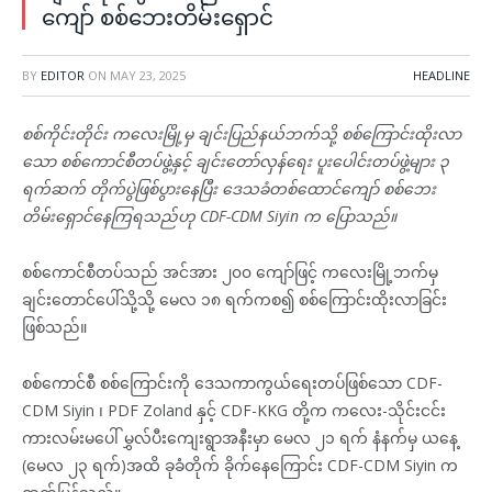
ကျော် စစ်ဘေးတိမ်းရှောင်
BY
EDITOR
ON
MAY 23, 2025
HEADLINE
စစ်ကိုင်းတိုင်း ကလေးမြို့မှ ချင်းပြည်နယ်ဘက်သို့ စစ်ကြောင်းထိုးလာ
သော စစ်ကောင်စီတပ်ဖွဲ့နှင့် ချင်းတော်လှန်ရေး ပူးပေါင်းတပ်ဖွဲ့များ ၃
ရက်ဆက် တိုက်ပွဲဖြစ်ပွားနေပြီး ဒေသခံတစ်ထောင်ကျော် စစ်ဘေး
တိမ်းရှောင်နေကြရသည်ဟု CDF-CDM Siyin က ပြောသည်။
စစ်ကောင်စီတပ်သည် အင်အား ၂၀၀ ကျော်ဖြင့် ကလေးမြို့ဘက်မှ
ချင်းတောင်ပေါ်သို့သို့ မေလ ၁၈ ရက်ကစ၍ စစ်ကြောင်းထိုးလာခြင်း
ဖြစ်သည်။
စစ်ကောင်စီ စစ်ကြောင်းကို ဒေသကာကွယ်ရေးတပ်ဖြစ်သော CDF-
CDM Siyin ၊ PDF Zoland နှင့် CDF-KKG တို့က ကလေး-သိုင်းငင်း
ကားလမ်းမပေါ် မွှလ်ပီးကျေးရွာအနီးမှာ မေလ ၂၁ ရက် နံနက်မှ ယနေ့
(မေလ ၂၃ ရက်)အထိ ခုခံတိုက် ခိုက်နေကြောင်း CDF-CDM Siyin က