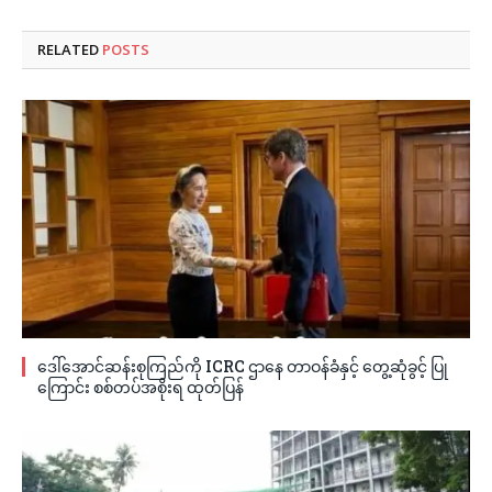
RELATED
POSTS
ဒေါ်အောင်ဆန်းစုကြည်ကို ICRC ဌာနေ တာဝန်ခံနှင့် တွေ့ဆုံခွင့် ပြု
ကြောင်း စစ်တပ်အစိုးရ ထုတ်ပြန်