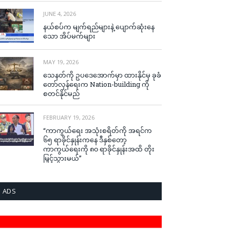
JUNE 4, 2026
နယ်စပ်က မျက်ရည်များနဲ့ ပျောက်ဆုံးနေ
သော အိပ်မက်များ
MAY 19, 2026
သေနတ်ကို ဥပဒေအောက်မှာ ထားနိုင်မှ ခုခံ
တော်လှန်ရေးက Nation-building ကို
စတင်နိုင်မည်
FEBRUARY 19, 2026
“ကာကွယ်ရေး အသုံးစရိတ်ကို အရင်က
၆၅ ရာခိုင်နှုန်းကနေ ဒီနှစ်တော့
ကာကွယ်ရေးကို ၈၀ ရာခိုင်နှုန်းအထိ တိုး
မြှင့်သွားမယ်”
ADS