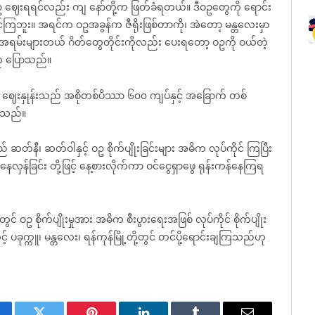
ဝဥ ဈေးရရင်လည်း ကျ နော်တို့က ဖြတ်ခံရတယ်။ ဒီဝဥတွေကို ရောင်း
င်ကြဘူး။ အရင်က ဝဥအခွန်က ဇီရိုးဖြစ်တာကို၊ အဲတော့ မန္တလေးမှာ
အရမ်းများတယ် ဂိတ်တွေတိုင်းကိုလည်း ပေးရတော့ ဝဥကို ဝယ်တဲ့
ဟု ပြောသည်။
 ဝဥ ဈေးနှုန်းသည် အစိုတစ်ပိဿာ ၆၀၀ ကျပ်နှင့် အခြောက် တစ်
ရသည်။
တ်နီ၊ ဆတ်ဝါနှင့် ဝဥ စိုက်ပျိုးခြင်းများ အဓိက လုပ်ကိုင် ကြပြီး
န်ခြင်း တို့ဖြင့် နေ့စားလိုက်ကာ ဝင်ငွေရှာဖွေ ရုန်းကန်နေကြရ
် ဝဥ စိုက်ပျိုးမှုအား အဓိက စီးပွားရေးအဖြစ် လုပ်ကိုင် စိုက်ပျိုး
့် ပခုက္ကူ၊ မန္တလေး၊ ရန်ကုန်မြို့တို့တွင် တင်ပို့ရောင်းချကြသည်ဟု