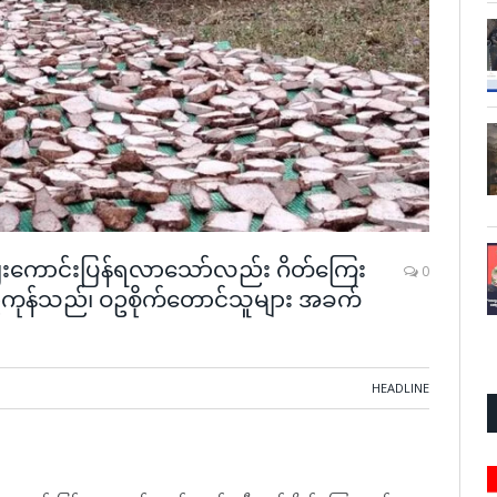
ဥဈေးကောင်းပြန်ရလာသော်လည်း ဂိတ်ကြေး
0
် ဝဥကုန်သည်၊ ဝဥစိုက်တောင်သူများ အခက်
HEADLINE