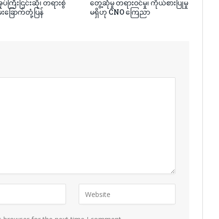
ပ်ကြီးငြင်းဆို၊ တရားစွဲ
တွေ့ဆုံမှု တရားဝင်မှု၊ ကိုယ်စားပြုမှု
်းခြောက်တုံ့ပြန်
မရှိဟု CNO ကြေညာ