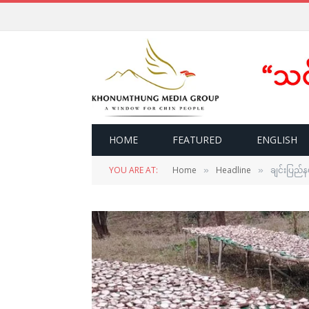
HOME
FEATURED
ENGLISH
YOU ARE AT:
Home
Headline
ချင်းပြည်
»
»