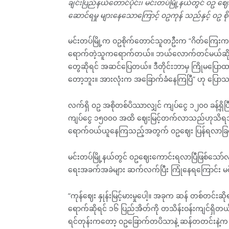
ချင်းပြည်နယ်တောင်ပိုင်း၊ မင်းတပ်မြို့နယ်တွင် ဝဥ
ဆောင်ရမှု များနေသောကြောင့် ဝဥကုန် သည်နှင့် ဝ
မင်းတပ်မြို့က ဝဥစိုက်တောင်သူတဦးက “ဂိတ်ကြေးက 
ရောက်တဲ့သူကရောက်တယ်။ ဘယ်လောက်တင်မယ်ဆိုပြီ
တွေဆိုရင် အဆင်ပြေတယ်။ ဒီတိုင်းဘာမှ ကြိုမပြောထား
တော့ဘူး။ အားလုံးက အခြောက်ခံနေကြပြီ” ဟု ပြော
လက်ရှိ ဝဥ အစိုတစ်ပိဿာလျှင် ကျပ်ငွေ ၁၂၀၀ ခန့်ရ
ကျပ်ငွေ ၁၅၀၀၀ အထိ ဈေးမြင့်တက်လာသည်ဟုသိရသည
ရောက်ဝယ်ယူနေကြသည့်အတွက် ဝဥဈေး ပြန်ရလာခြ
မင်းတပ်မြို့နယ်တွင် ဝဥဈေးကောင်းရလာပြီဖြစ်သော်
ရေးအခက်အခဲများ ဆက်လက်ပြီး ကြုံနေရကြောင်း မ
“ကုန်ဈေး နှုန်းမြင့်မားမှုပေါ့။ အခုက ဆန် တစ်တင်းဆ
ရောက်ဆိုရင် ၁၆ ပြည်အိတ်ကို တသိန်းဝန်းကျင်ရ
ရင်တုန်းကတော့ ဝဥခြောက်တပိသာနဲ့ ဆန်တတင်းနဲ