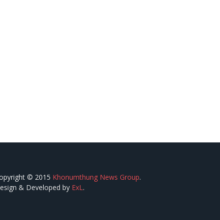
opyright © 2015
Khonumthung News Group
.
esign & Developed by
ExL
.