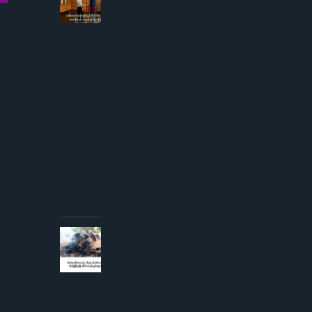
ဒေါ်
အောင်
ဆန်းစု
ကြည်
ကို
ICRC
ဌာနေ
တာဝန်ခံ
နှင့်
တွေ့ဆုံ
ခွင့် ပြု
ကြောင်း
စစ်တပ်
အစိုးရ
ထုတ်
ပြန်
AUGUST 3,
2026
စစ်တပ်မှ
တိုက်လေယာဉ်
၁ စီးနှင့် ငှက်
တစ်ကောင်တို့