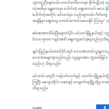
သွားတူညီနေတယ်။ တောင်ပေါ်ဒေသမှာ စိုက်ပျိုးတဲ့ 
တဲ့အခါမှာ မန္တလေးမှာ ပေါက်တဲ့ ဈေးလောက် မပေး နို
ပေါက်တဲ့အတိုင်း မင်းတပ်မှာ လည်းရတယ်။ ဂိတ်တွေ 
အချိန်မှာ ဈေးတွေ ကောင်းကောင်းမပေးနိုင် ကြဘူး” 
စစ်အာဏာသိမ်းပြီးနောက်ပိုင်း မင်းတပ်မြို့နယ်တွင်
ပိဿာ ၅၀၀၀ ကျပ်အထိ ဈေးကျဆင်းခဲ့ရသည်ဟုသိ
ချင်းပြည်နယ်တောင်ပိုင်းတွင် ဒေသခံတောင်သူများသည် ဆ
ဒေသခံအများစုသည်လည်း ဝဥများအား တူးဖော်ခြင်း၊ နေလှ
သည်ဟု သိရသည်။
မင်းတပ်၊ မတူပီ၊ ကန်ပက်လက်နှင့် ပလက်ဝ မြို့နယ်တို့တွင
ကြပြီး မကွေးတိုင်း၊ ဆောနှင့် ကျောက်ထုမြို့တို့မှ တဆင
သိရသည်။
SHARE.