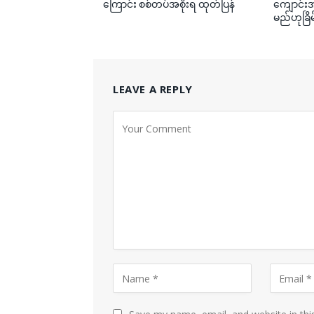
ကြောင်း စစ်တပ်အစိုးရ ထုတ်ပြန်
ကျောင်းအု
မည်ဟုခြိမ
LEAVE A REPLY