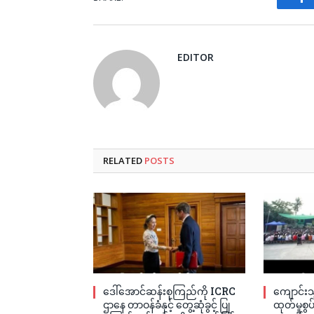
Fa
EDITOR
RELATED
POSTS
ဒေါ်အောင်ဆန်းစုကြည်ကို ICRC
ကျောင်းသ
ဌာနေ တာဝန်ခံနှင့် တွေ့ဆုံခွင့် ပြု
ထုတ်မှုစွ