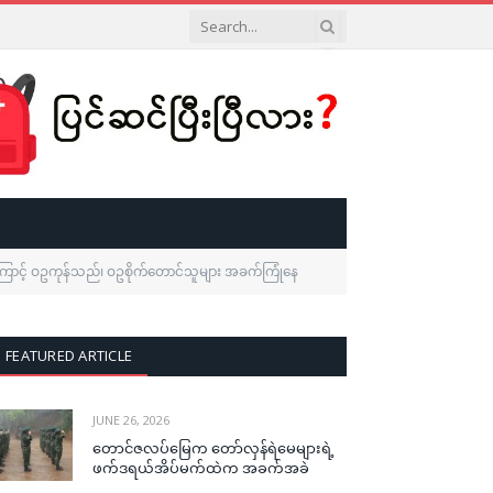
ကြောင့် ဝဥကုန်သည်၊ ဝဥစိုက်တောင်သူများ အခက်ကြုံနေ
FEATURED ARTICLE
JUNE 26, 2026
တောင်ဇလပ်မြေက တော်လှန်ရဲမေများရဲ့
ဖက်ဒရယ်အိပ်မက်ထဲက အခက်အခဲ