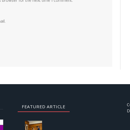
s browser for the next time I comment.
il.
C
FEATURED ARTICLE
D
AUGUST
3, 2026