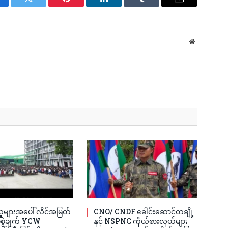
cebook
Twitter
Pinterest
LinkedIn
Tumblr
Email
Website
ူများအပေါ် လိင်အမြတ်
CNO/ CNDF ခေါင်းဆောင်တချို့
ပ်စွဲချက် YCW
နှင့် NSPNC ကိုယ်စားလှယ်များ