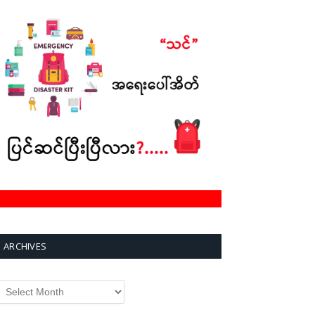
ARCHIVES
rchives