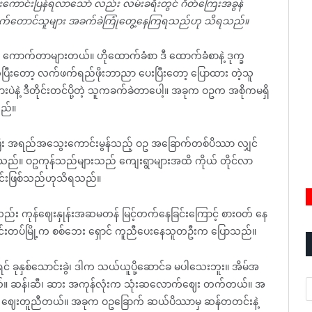
 ဈေးကောင်းပြန်ရလာသော် လည်း လမ်းခရီးတွင် ဂိတ်ကြေးအခွန်
ဥ စိုက်တောင်သူများ အခက်ခဲကြုံတွေ့နေကြရသည်ဟု သိရသည်။
ကောက်တာများတယ်။ ဟိုထောက်ခံစာ ဒီ ထောက်ခံစာနဲ့ ဒုက္ခ
းတော့ လက်ဖက်ရည်ဖိုးဘာညာ ပေးပြီးတော့ ပြောထား တဲ့သူ
ပဲနဲ့ ဒီတိုင်းတင်ပို့တဲ့ သူကခက်ခဲတာပေါ့။ အခုက ဝဥက အစိုကမရှိ
သည်။
ှိပြီး အရည်အသွေးကောင်းမွန်သည့် ဝဥ အခြောက်တစ်ပိဿာ လျှင်
်။ ဝဥကုန်သည်များသည် ကျေးရွာများအထိ ကိုယ် တိုင်လာ
င်းဖြစ်သည်ဟုသိရသည်။
လည်း ကုန်ဈေးနှုန်းအဆမတန် မြင့်တက်နေခြင်းကြောင့် စားဝတ် နေ
င်းတပ်မြို့က စစ်ဘေး ရှောင် ကူညီပေးနေသူတဦးက ပြောသည်။
ိုရင် ခုနှစ်သောင်းခွဲ၊ ဒါက သယ်ယူပို့ဆောင်ခ မပါသေးဘူး။ အိမ်အ
A
ှိတယ်။ ဆန်၊ဆီ၊ ဆား အကုန်လုံးက သုံးဆလောက်ဈေး တက်တယ်။ အ
့က ဈေးတူညီတယ်။ အခုက ဝဥခြောက် ဆယ်ပိဿာမှ ဆန်တတင်းနဲ့