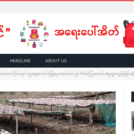
HEADLINE
ABOUT US
နယ်တောင်ပိုင်းတွင် ဝဥဈေးကောင်းပြန်ရလာသော်လည်း ဂိတ်ကြေးတောင်းခံမှုများလွန်းခြင်း