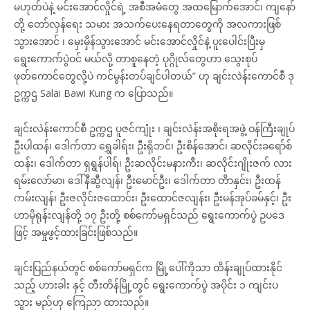
မဟုတ်ပဲနဲ့ မင်းအောင်လှိုင်ရဲ့ အစီအမံတွေ အထမြောက်အောင်၊ ကျနော်
တို့ တော်လှန်ရေး သမား အသက်ပေးနေရတာတွေကို အလကားဖြစ်
သွား‌အောင် ၊ မှေးမှိန်သွားအောင် မင်းအောင်လှိုင်နဲ့ ပူးပေါင်းပြီးမှ
ရွေးကောက်ပွဲဝင် မယ်လို့ တာစူနေတဲ့ ပုဂ္ဂိုလ်တွေဟာ သွေးစုပ်
ဖုတ်ကောင်တွေလို့ပဲ ကင်မွန်းတပ်ချင်ပါတယ်” ဟု ချင်းလဲန်းကောင်စီ ဒု
ဥက္ကဌ Salai Bawi Kung က ပြောသည်။
ချင်းလဲန်းကောင်စီ ဥက္ကဌ ပူဇင်ကျုံး ၊ ချင်းလဲန်းအစိုးရအဖွဲ့ ဝန်ကြီးချုပ်
ဦးပါထန်၊ ဒေါက်တာ ရွှေခါရ်း၊ ဦးရိုဘင်၊ ဦးစိန်အောင်၊ ဆလိုင်းခရော်စ်
ထန်း၊ ဒေါက်တာ ရှရွန်ပါရ်၊ ဦးဆလိုင်းမနားကီး၊ ဆလိုင်းဂျိုးဇက် လား
ရမ်းလော်မာ၊ ဒေါ်နီဆွီလျန်၊ ဦးမောင်ဦး၊ ဒေါက်တာ တိာနှင်း၊ ဦးထန်
ကမ်းလျန်၊ ဦးဇလိုင်းဇထောင်း၊ ဦးထောင်ဇလျန်း၊ ဦးမန်အုပ်ခမ်နှင့်၊ ဦး
ဟာမိုရုန်းလျန်တို့ ၁၇ ဦးတို့ စစ်ကော်မရှင်သည် ရွေးကောက်ပွဲ ဥပဒေ
ဖြင့် အမှုဖွင့်ထားခြင်းဖြစ်သည်။
ချင်းပြည်နယ်တွင် စစ်ကော်မရှင်က မြို့ပေါ်ကိုသာ ထိန်းချုပ်ထားနိုင်
သည့် ဟားခါး နှင့် တီးတိန်မြို့တွင် ရွေးကောက်ပွဲ အပိုင်း ၁ ကျင်းပ
သွား မည်ဟု ကြေညာ ထားသည်။