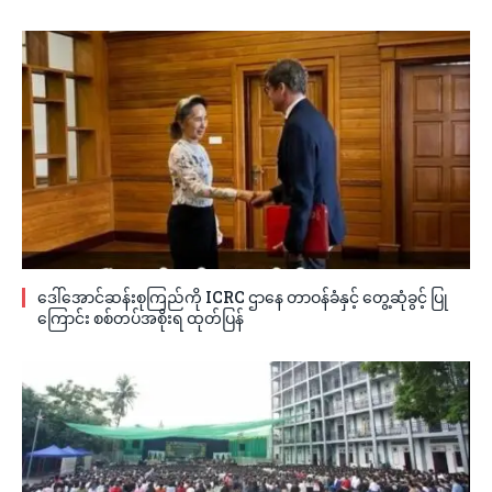
ဒေါ်အောင်ဆန်းစုကြည်ကို ICRC ဌာနေ တာဝန်ခံနှင့် တွေ့ဆုံခွင့် ပြု
ကြောင်း စစ်တပ်အစိုးရ ထုတ်ပြန်