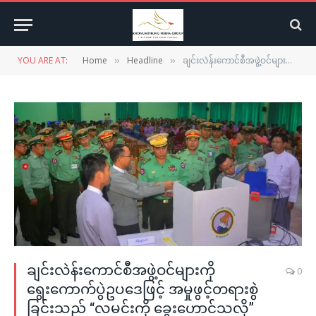
YOU ARE AT:
Home
Headline
ချင်းလဲန်းကောင်စီအဖွဲ့ဝင်များကို ရွေးကောက်ပွဲဥပဒေဖြင့် အမှုဖွင့်တရားစွဲခြင်းသည် “လမင်းကို ခွေးဟောင်သလို” ဖြစ်နေဆို
»
»
ချင်းလဲန်းကောင်စီအဖွဲ့ဝင်များကို
0
ရွေးကောက်ပွဲဥပဒေဖြင့် အမှုဖွင့်တရားစွဲ
ခြင်းသည် “လမင်းကို ခွေးဟောင်သလို”