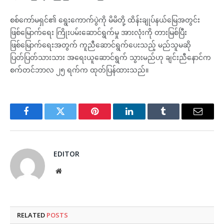
စစ်ကော်မရှင်၏ ရွေးကောက်ပွဲကို မိမိတို့ ထိန်းချုပ်နယ်မြေအတွင်း
ဖြစ်မြောက်ရေး ကြိုးပမ်းဆောင်ရွက်မှု အားလုံးကို တားမြစ်ပြီး
ဖြစ်မြောက်ရေးအတွက် ကူညီဆောင်ရွက်ပေးသည့် မည်သူမဆို
ပြတ်ပြတ်သားသား အရေးယူဆောင်ရွက် သွားမည်ဟု ချင်းညီနောင်က
စက်တင်ဘာလ ၂၅ ရက်က ထုတ်ပြန်ထားသည်။
Facebook
Twitter
Pinterest
LinkedIn
Tumblr
Email
EDITOR
Website
RELATED
POSTS