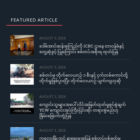
FEATURED ARTICLE
AUGUST 3, 2026
ဒေါ်အောင်ဆန်းစုကြည်ကို ICRC ဌာနေ တာဝန်ခံနှင့်
တွေ့ဆုံခွင့် ပြုကြောင်း စစ်တပ်အစိုးရ ထုတ်ပြန်
AUGUST 3, 2026
စစ်တပ်မှ တိုက်လေယာဉ် ၁ စီးနှင့် ငှက်တစ်ကောင်တို့
တိုက်မှုဖြစ်ပွားပြီး တိုက်လေယာဉ် ပျက်ကျဟုဆို
AUGUST 3, 2026
ကျောင်းသူများအပေါ် လိင်အမြတ်ထုတ်မှုစွပ်စွဲချက်
YCW ကျောင်းအုပ်ကြီးငြင်းဆို၊ တရားစွဲမည်ဟု
ခြိမ်းခြောက်တုံ့ပြန်
AUGUST 3, 2026
ကလေးမြို့တွင် နာရေးမှအပြန် စစ်တပ်ပစ်ခတ်မှု