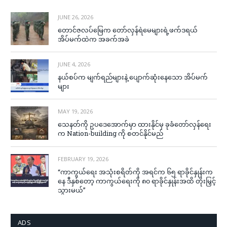
JUNE 26, 2026
တောင်ဇလပ်မြေက တော်လှန်ရဲမေများရဲ့ဖက်ဒရယ်
အိပ်မက်ထဲက အခက်အခဲ
JUNE 4, 2026
နယ်စပ်က မျက်ရည်များနဲ့ ပျောက်ဆုံးနေသော အိပ်မက်
များ
MAY 19, 2026
သေနတ်ကို ဥပဒေအောက်မှာ ထားနိုင်မှ ခုခံတော်လှန်ရေး
က Nation-building ကို စတင်နိုင်မည်
FEBRUARY 19, 2026
“ကာကွယ်ရေး အသုံးစရိတ်ကို အရင်က ၆၅ ရာခိုင်နှုန်းက
နေ ဒီနှစ်တော့ ကာကွယ်ရေးကို ၈၀ ရာခိုင်နှုန်းအထိ တိုးမြှင့်
သွားမယ်”
ADS