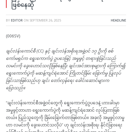
ဖြစ်နေဆို
BY
EDITOR
ON
SEPTEMBER 26, 2025
HEADLINE
(006SV)
ချင်လဲန်းကောင်စီ (CC) နှင့် ချင်းလဲန်အစိုးရအဖွဲ့ဝင် ၁၇ ဦးကို စစ်
ကော်မရှင်က ရွေးကောက်ပွဲ ဥပဒေဖြင့် အမှုဖွင့် တရားစွဲခြင်းသည်
လမင်းကို ခွေးဟောင်သလိုဖြစ်နေပြီး ချင်းအင်အားစုများကို ကြောက်၍
ရွေးကောက်ပွဲကို မဆန့်ကျင်ရဲအောင် ကြိုတင်ခြိမ်း ခြောက်မှု ပြုလုပ်
ခြင်းသာဖြစ်သည်ဟု ချင်း တော်လှန်ရေး ခေါင်းဆောင်များက
ပြောသည်။
“ချင်းလဲန်းကောင်စီအဖွဲ့ဝင်တွေကို ရွေးကောက်ပွဲဥပဒေနဲ့ ဟားခါးမှာ
အမှုဖွင့်တာဟာ ရွေးကောက်ပွဲကို မဆန့်ကျင်ရဲအောင် လုပ်ပြတာဖြစ်
တယ်။ ပြည်သူတွေကို ခြိမ်းခြောက်တာဖြစ်တယ်။ အခုလို အမှုဖွင့်လာမှု
ဟာ လမင်းကို ခွေးဟောင်သလိုပဲ” ဟု ချင်းလဲန်းအစိုးရ၊ နိုင်ငံခြားရေး