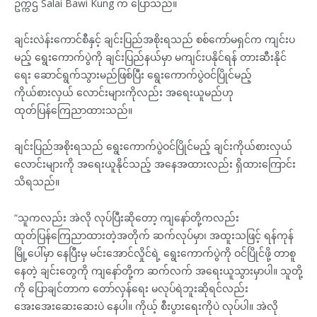
ဥက္ကဌ Salai Bawi Kung က ပြောသည်။
ချင်းလဲန်းကောင်စီနှင့် ချင်းပြည်အစိုးရသည် စစ်ကော်မရှင်က ကျင်းပ
မည့် ရွေးကောက်ပွဲကို ချင်းပြည်နယ်မှာ မကျင်းပနိုင်ရန် တားဆီးနိုင်
ရေး ဆောင်ရွက်သွားမည်ဖြစ်ပြီး ရွေးကောက်ပွဲဝင်ပြိုင်မည့်
ကိုယ်စားလှယ် လောင်းများကိုလည်း အရေးယူမည်ဟု
ထုတ်ပြန်ကြေညာထားသည်။
ချင်းပြည်အစိုးရသည် ရွေးကောက်ပွဲဝင်ပြိုင်မည့် ချင်းကိုယ်စားလှယ်
လောင်းများကို အရေးယူနိုင်သည့် အနေအထားလည်း ရှိထားကြောင်း
သိရသည်။
“သူကလည်း အဲလို လုပ်ပြီးဆိုတော့ ကျနော်တို့ကလည်း
ထုတ်ပြန်ကြေညာထားတဲ့အတိုက် ဆက်လုပ်မှာ၊ အထူးသဖြင့် ရန်ကုန်
မြို့ပေါ်မှာ နေပြီးမှ မင်းအောင်လှိုင်ရဲ့ ရွေးကောက်ပွဲကို ဝင်ပြိုင်ဖို့ တာစူ
နေတဲ့ ချင်းတွေကို ကျနော်တို့က ဆက်လက် အရေးယူသွားမှာပါ။ သူတို့
ကို ပြောချင်တာက တော်လှန်ရေး မလုပ်ရဲဘူးဆိုရင်လည်း
အေးအေးဆေးဆေးပဲ နေပါ။ ကိုယ့် စီးပွားရေးကိုပဲ လုပ်ပါ။ အဲလို