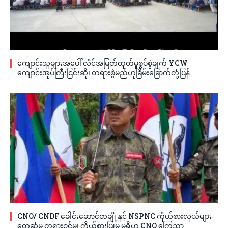
ကျောင်းသူများအပေါ် လိင်အမြတ်ထုတ်မှုစွပ်စွဲချက် YCW
ကျောင်းအုပ်ကြီးငြင်းဆို၊ တရားစွဲမည်ဟုခြိမ်းခြောက်တုံ့ပြန်
CNO/ CNDF ခေါင်းဆောင်တချို့နှင့် NSPNC ကိုယ်စားလှယ်များ
တွေ့ဆုံမှု တရားဝင်မှု၊ ကိုယ်စားပြုမှု မရှိဟု CNO ကြေညာ