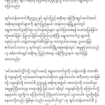
ဝန်ကြီးနှင့် ချင်းအစိုးရ ပြောရေးဆိုခွင့်ရှိသူ ဒေါက်တာ ရွှေခါရ်းက
ပြောသည်။
ချင်းလဲန်းကောင်စီဥက္ကဌ နှင့် ချင်းပြည်အစိုးရ ဝန်ကြီးချုပ်အပါအဝင်
အစိုးရအဖွဲ့ဝင်များကို ချင်းပြည်နယ်၊ ထန်တလန်မြို့နယ်တွင်
ရွေးကောက်ပွဲဆိုင်ရာ လုပ်ငန်းစဉ်များ ပျက်ပြားစေရန် ဟောပြောခြင်း၊
လှုံဆော်ခြင်း ပြုလုပ်ခြင်းကြောင့်ဟုဆိုပြီး ရွေးကောက်ပွဲ များကို
နှောင့်ယှက် ဟန့်တားဖျက်ဆီးခြင်းမှ ကာကွယ်ပေးရေး ဥပဒေဖြင့်
စက်တင်ဘာလ ၄ ရက်တွင် ဟားခါးမြို့မရဲစခန်းတွင် အမှုဖွင့်ထားသည်
ဟု စစ်ကော်မရှင်အစိုးရ၊ ပြည်ထဲရေး ဝန်ကြီးဌာနက ထုတ်ပြန်
ထားသည်။
“မင်းအောင်လှိုင်တို့ ကျင်းပမယ့် ရွေးကောက်ပွဲကို ဟန့်တားဖို့၊ တားဆီး
ဖို့ ကျနော်တို့ လုပ်ဆောင်နေတယ်ဆိုတာ မှန်ပါတယ်။ အဲဒီတော့ ဘာဖြစ်
လို့ ကျနော်တို့ ကောင်စီ ဥက္ကဌနဲ့ အစိုးရအဖွဲ့ဝင် အားလုံးကို ဟားခါးမှာ
အမှုဖွင့်ပြီးတော့မှ တရားစွဲဖို့ ပြင်သလဲ ဆိုရင် ကျနော်တို့ကို ကြောက်လို့
နေမှာပါ။ သူတို့က ကြောက်လို့ ကြိုတင်ကာကွယ် ယူတာပါ။ သူတို့ပြော
နေသလိုလည်း ဖြစ်မှာ လည်း မဟုတ်ပါဘူး” ဟု ချင်းလဲန်းကောင်စီ ဒု