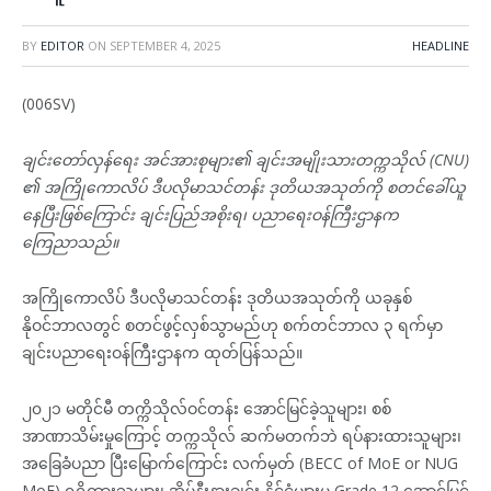
BY
EDITOR
ON
SEPTEMBER 4, 2025
HEADLINE
(006SV)
ချင်းတော်လှန်ရေး အင်အားစုများ၏ ချင်းအမျိုးသားတက္ကသိုလ် (CNU)
၏ အကြိုကောလိပ် ဒီပလိုမာသင်တန်း ဒုတိယအသုတ်ကို စတင်ခေါ်ယူ
နေပြီးဖြစ်ကြောင်း ချင်းပြည်အစိုးရ၊ ပညာရေးဝန်ကြီးဌာနက
ကြေညာသည်။
အကြိုကောလိပ် ဒီပလိုမာသင်တန်း ဒုတိယအသုတ်ကို ယခုနှစ်
နိုဝင်ဘာလတွင် စတင်ဖွင့်လှစ်သွာမည်ဟု စက်တင်ဘာလ ၃ ရက်မှာ
ချင်းပညာရေးဝန်ကြီးဌာနက ထုတ်ပြန်သည်။
၂၀၂၁ မတိုင်မီ တက္ကိသိုလ်ဝင်တန်း အောင်မြင်ခဲ့သူများ၊ စစ်
အာဏာသိမ်းမှုကြောင့် တက္ကသိုလ် ဆက်မတက်ဘဲ ရပ်နားထားသူများ၊
အခြေခံပညာ ပြီးမြောက်ကြောင်း လက်မှတ် (BECC of MoE or NUG
MoE) ရရှိထားသူများ၊ အိမ်နီးနားချင်း နိုင်ငံများမှ Grade 12 အောင်မြင်