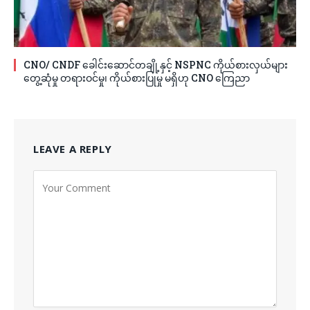
CNO/ CNDF ခေါင်းဆောင်တချို့နှင့် NSPNC ကိုယ်စားလှယ်များ
တွေ့ဆုံမှု တရားဝင်မှု၊ ကိုယ်စားပြုမှု မရှိဟု CNO ကြေညာ
LEAVE A REPLY