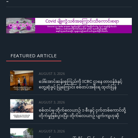
–
FEATURED ARTICLE
AUGUST 3, 2026
ဒေါ်အောင်ဆန်းစုကြည်ကို ICRC ဌာနေ တာဝန်ခံနှင့်
တွေ့ဆုံခွင့် ပြုကြောင်း စစ်တပ်အစိုးရ ထုတ်ပြန်
AUGUST 3, 2026
စစ်တပ်မှ တိုက်လေယာဉ် ၁ စီးနှင့် ငှက်တစ်ကောင်တို့
တိုက်မှုဖြစ်ပွားပြီး တိုက်လေယာဉ် ပျက်ကျဟုဆို
AUGUST 3, 2026