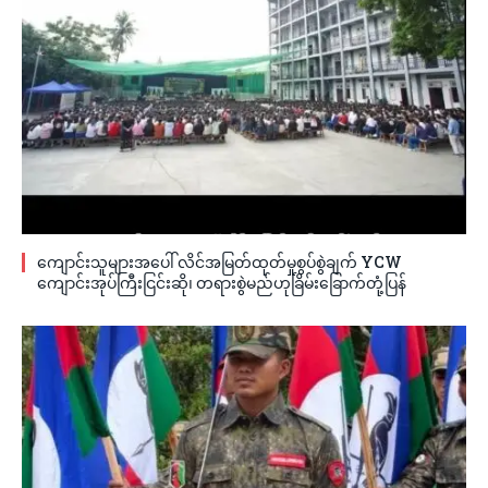
ကျောင်းသူများအပေါ် လိင်အမြတ်ထုတ်မှုစွပ်စွဲချက် YCW
ကျောင်းအုပ်ကြီးငြင်းဆို၊ တရားစွဲမည်ဟုခြိမ်းခြောက်တုံ့ပြန်