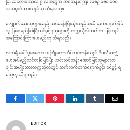
ပြီး သင်တန်းကာလ ၉ လအတွက် သင်တန်းကြေး လစဉ် ၁၈၀,၀၀၀
သတ်မှတ်ထားသည်ဟု သိရသည်။
လျှောက်ထားသူများသည် သင်တန်းပြီးဆုံးသည်အထိ တက်ရောက်နိုင်
သူ ဖြစ်ရမည်ဖြစ်ပြီး ဝင်ခွင့်ရသူများကို တက္ကသိုလ်ဘက်က ပြန်လည်
အကြောင်းကြားပေးမည်ဟု သိရသည်။
လက်ရှိ ခေါ်ယူနေသော အကြိုကောလိပ်သင်တန်းသည် ဒီပလိုမာဘွဲ့
ပေးအပ်မည့်သင်တန်းဖြစ်ပြီး ယင်းသင်တန်း အောင်မြင်သူများသာ
ချင်းအမျိုးသားတက္ကသိုလ်တွင် ဆက်လက်တက်ရောက်ခွင့်၊ ဝင်ခွင့် ရ
မည်ဟု သိရသည်။
Facebook
Twitter
Pinterest
LinkedIn
Tumblr
Email
EDITOR