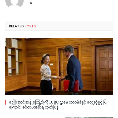
Website
RELATED
POSTS
ဒေါ်အောင်ဆန်းစုကြည်ကို ICRC ဌာနေ တာဝန်ခံနှင့် တွေ့ဆုံခွင့် ပြု
ကြောင်း စစ်တပ်အစိုးရ ထုတ်ပြန်