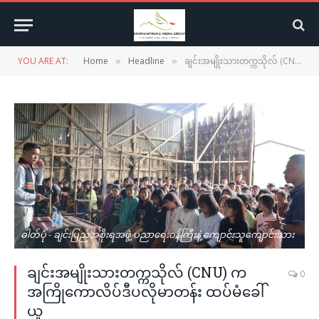
YOU ARE AT:
Home
Headline
ချင်းအမျိုးသားတက္ကသိုလ် (CNU) က အကြိုကောလိပ်ဒီပလိုမာတန်း ထပ်မံခေါ်ယူ
»
»
ဓါတ်ပုံ - ချင်းပြည်အစိုးရအဖွဲ့ ပညာရေးဝန်ကြီးနဲ့ ကျောင်းသူကျောင်းသား
ချင်းအမျိုးသားတက္ကသိုလ် (CNU) က
0
အကြိုကောလိပ်ဒီပလိုမာတန်း ထပ်မံခေါ်
ယူ