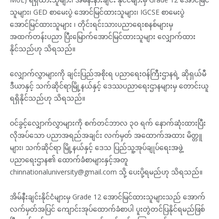
သူများ၊ GED စာမေးပွဲ အောင်မြင်ထားသူများ၊ IGCSE စာမေးပွဲ
အောင်မြင်ထားသူများ ၊ တိုင်းရင်းသားပညာရေးစနစ်များမှ
အထက်တန်းပညာ ပြီးမြောက်အောင်မြင်ထားသူများ လျှောက်ထား
နိုင်သည်ဟု သိရသည်။
လျှောက်လွှာများကို ချင်းပြည်အစိုးရ ပညာရေးဝန်ကြီးဌာနရဲ့ ဆိုရှယ်မီ
ဒီယာနှင့် သက်ဆိုင်ရာမြို့နယ်နှင့် ဒေဿပညာရေးဌာနများမှ တောင်းယူ
ရရှိနိုင်သည်ဟု သိရသည်။
ဝင်ခွင့်လျှောက်လွှာများကို စက်တင်ဘာလ ၃၀ ရက် နောက်ဆုံးထားပြီး
လိုအပ်သော ပညာအရည်အချင်း လက်မှတ် အထောက်အထား မိတ္တူ
များ၊ သက်ဆိုင်ရာ မြို့နယ်နှင့် ဒေသ ပြည်သူ့အုပ်ချုပ်ရေးအဖွဲ့
ပညာရေးဌာန၏ ထောက်ခံစာများနှင့်အတူ
chinnationaluniversity@gmail.com သို့ ပေးပို့ရမည်ဟု သိရသည်။
အိမ်နီးချင်းနိုင်ငံများမှ Grade 12 အောင်မြင်ထားသူများသည် အောက်
လက်မှတ်အပြင် ကျောင်းအုပ်ထောက်ခံစာပါ ပူးတွဲတင်ပြနိုင်ရမည်ဖြစ်