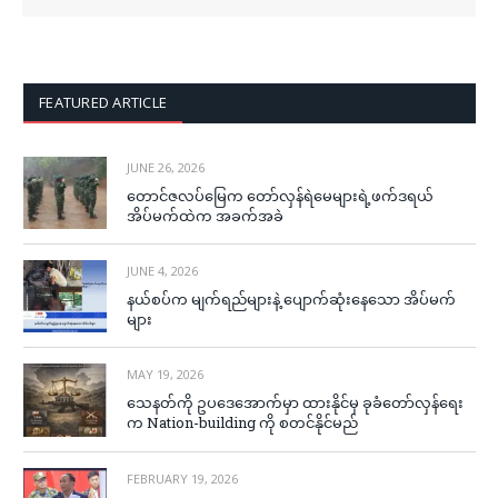
FEATURED ARTICLE
JUNE 26, 2026
တောင်ဇလပ်မြေက တော်လှန်ရဲမေများရဲ့ဖက်ဒရယ်
အိပ်မက်ထဲက အခက်အခဲ
JUNE 4, 2026
နယ်စပ်က မျက်ရည်များနဲ့ ပျောက်ဆုံးနေသော အိပ်မက်
များ
MAY 19, 2026
သေနတ်ကို ဥပဒေအောက်မှာ ထားနိုင်မှ ခုခံတော်လှန်ရေး
က Nation-building ကို စတင်နိုင်မည်
FEBRUARY 19, 2026