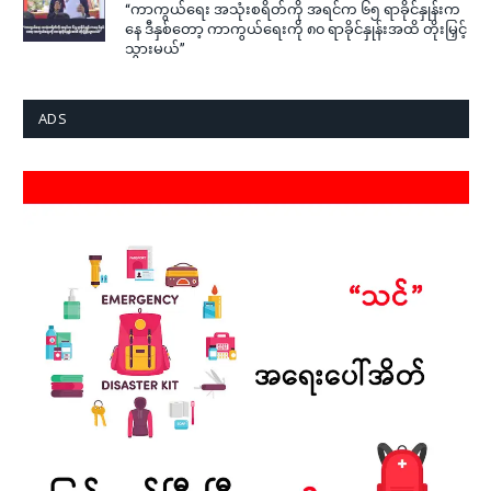
“ကာကွယ်ရေး အသုံးစရိတ်ကို အရင်က ၆၅ ရာခိုင်နှုန်းက
နေ ဒီနှစ်တော့ ကာကွယ်ရေးကို ၈၀ ရာခိုင်နှုန်းအထိ တိုးမြှင့်
သွားမယ်”
ADS