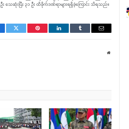
 ၃ ဦး သေဆုံးပြီး ၃၁ ဦး ထိခိုက်ဒဏ်ရာများရရှိခဲ့ကြောင်း သိရသည်။
cebook
Twitter
Pinterest
LinkedIn
Tumblr
Email
Website