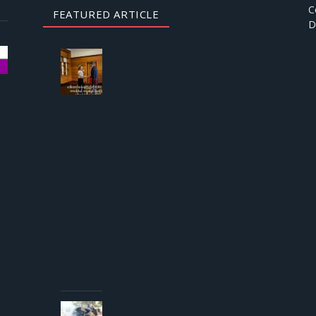
C
FEATURED ARTICLE
D
AUGUST
3, 2026
ဒေါ်
အောင်
ဆန်းစု
ကြည်
ကို
ICRC
ဌာနေ
တာဝန်ခံ
နှင့်
တွေ့ဆုံ
ခွင့် ပြု
ကြောင်း
စစ်တပ်
အစိုးရ
ထုတ်
ပြန်
AUGUST 3,