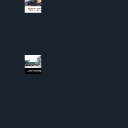
2026
စစ်တပ်မှ
တိုက်လေယာဉ်
၁ စီးနှင့် ငှက်
တစ်ကောင်တို့
တိုက်မှုဖြစ်ပွား
ပြီး
တိုက်လေယာဉ်
ပျက်ကျဟုဆို
AUGUST 3,
2026
ကျောင်းသူ
များအပေါ်
လိင်အမြတ်
ထုတ်မှု
စွပ်စွဲချက်
YCW
ကျောင်းအုပ်
ကြီးငြင်းဆို၊
တရားစွဲမည်
ဟု
ခြိမ်းခြောက်
တုံ့ပြန်