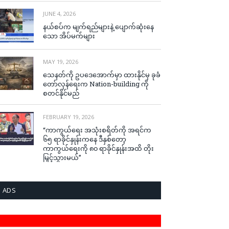
JUNE 4, 2026
နယ်စပ်က မျက်ရည်များနဲ့ ပျောက်ဆုံးနေ
သော အိပ်မက်များ
MAY 19, 2026
သေနတ်ကို ဥပဒေအောက်မှာ ထားနိုင်မှ ခုခံ
တော်လှန်ရေးက Nation-building ကို
စတင်နိုင်မည်
FEBRUARY 19, 2026
“ကာကွယ်ရေး အသုံးစရိတ်ကို အရင်က
၆၅ ရာခိုင်နှုန်းကနေ ဒီနှစ်တော့
ကာကွယ်ရေးကို ၈၀ ရာခိုင်နှုန်းအထိ တိုး
မြှင့်သွားမယ်”
ADS