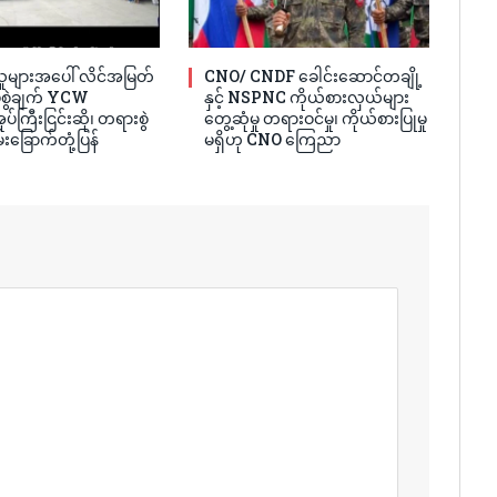
ူများအပေါ် လိင်အမြတ်
CNO/ CNDF ခေါင်းဆောင်တချို့
ပ်စွဲချက် YCW
နှင့် NSPNC ကိုယ်စားလှယ်များ
ပ်ကြီးငြင်းဆို၊ တရားစွဲ
တွေ့ဆုံမှု တရားဝင်မှု၊ ကိုယ်စားပြုမှု
်းခြောက်တုံ့ပြန်
မရှိဟု CNO ကြေညာ