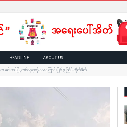
HEADLINE
ABOUT US
က မင်းတပ်မြို့တစ်နေရာကို လေကြောင်းဖြင့် ၃ ကြိမ် တိုက်ခိုက်