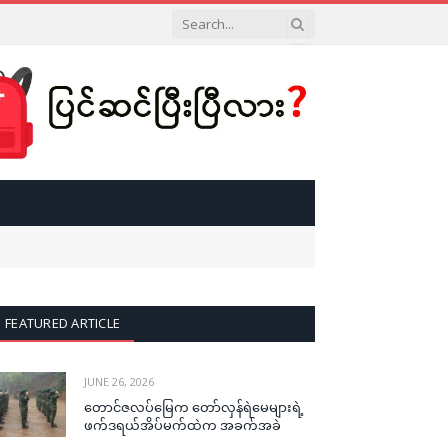
FEATURED ARTICLE
JUNE 26, 2026
တောင်ဇလပ်မြေက တော်လှန်ရဲမေများရဲ့
ဖက်ဒရယ်အိပ်မက်ထဲက အခက်အခဲ