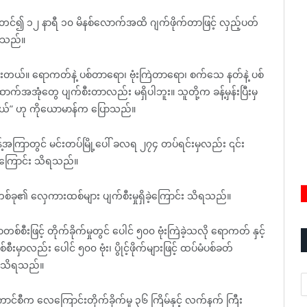
စတင်၍ ၁၂ နာရီ ၁၀ မိနစ်လောက်အထိ ဂျက်ဖိုက်တာဖြင့် လှည့်ပတ်
ိရသည်။
ွားတယ်။ ရောကတ်နဲ့ ပစ်တာရော၊ ဗုံးကြဲတာရော၊ စက်သေ နတ်နဲ့ ပစ်
်အအုံတွေ ပျက်စီးတာလည်း မရှိပါဘူး။ သူတို့က ခန့်မှန်းပြီးမှ
တယ်” ဟု ကိုယောမာန်က ပြောသည်။
ခန့်အကြာတွင် မင်းတပ်မြို့ပေါ် ခလရ ၂၇၄ တပ်ရင်းမှလည်း ၎င်း
ခဲ့ကြောင်း သိရသည်။
းတစ်ခု၏ လှေကားထစ်များ ပျက်စီးမှုရှိခဲ့ကြောင်း သိရသည်။
ီးဖြင့် တိုက်ခိုက်မှုတွင် ပေါင် ၅၀၀ ဗုံးကြဲခဲ့သလို ရောကတ် နှင့်
မှာလည်း ပေါင် ၅၀၀ ဗုံး၊ ပွိုင့်ဖိုက်များဖြင့် ထပ်မံပစ်ခတ်
မှ သိရသည်။
A
င်စီက လေကြောင်းတိုက်ခိုက်မှု ၃၆ ကြိမ်နှင့် လက်နက် ကြီး