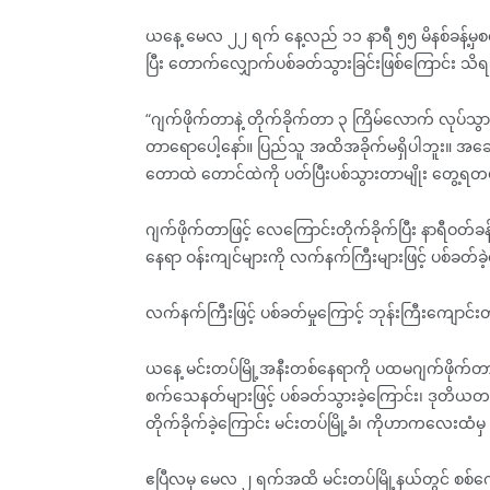
ယနေ့ မေလ ၂၂ ရက် နေ့လည် ၁၁ နာရီ ၅၅ မိနစ်ခန့်မှ
ပြီး တောက်လျှောက်ပစ်ခတ်သွားခြင်းဖြစ်ကြောင်း သ
“ဂျက်ဖိုက်တာနဲ့ တိုက်ခိုက်တာ ၃ ကြိမ်လောက် လုပ်သ
တာရောပေါ့နော်။ ပြည်သူ အထိအခိုက်မရှိပါဘူး။ အဆောက
တောထဲ တောင်ထဲကို ပတ်ပြီးပစ်သွားတာမျိုး တွေ့ရ
ဂျက်ဖိုက်တာဖြင့် လေကြောင်းတိုက်ခိုက်ပြီး နာရီဝတ်
နေရာ ဝန်းကျင်များကို လက်နက်ကြီးများဖြင့် ပစ်ခတ်
လက်နက်ကြီးဖြင့် ပစ်ခတ်မှုကြောင့် ဘုန်းကြီးကျောင်
ယနေ့ မင်းတပ်မြို့အနီးတစ်နေရာကို ပထမဂျက်ဖိုက်တာတစ်စ
စက်သေနတ်များဖြင့် ပစ်ခတ်သွားခဲ့ကြောင်း၊ ဒုတိယတစ်စီး
တိုက်ခိုက်ခဲ့ကြောင်း မင်းတပ်မြို့ခံ၊ ကိုဟာကလေးထံ
ဧပြီလမှ မေလ ၂ ရက်အထိ မင်းတပ်မြို့နယ်တွင် စစ်ကော