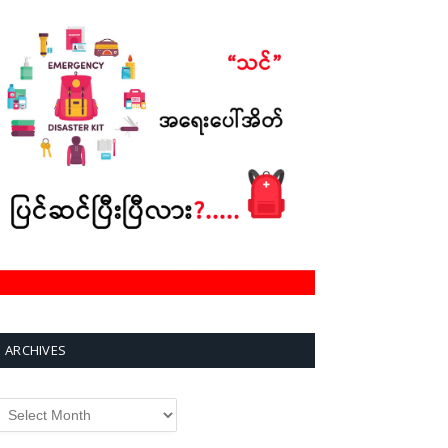
ARCHIVES
rchives