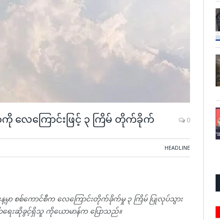
ု လေကြောင်းဖြင့် ၃ ကြိမ် တိုက်ခိုက်
0
HEADLINE
မှာ စစ်ကောင်စီက လေကြောင်းတိုက်ခိုက်မှု ၃ ကြိမ် ပြုလုပ်သွား
ြောရေးဆိုခွင့်ရှိသူ ကိုယောမာန်က ပြောသည်။