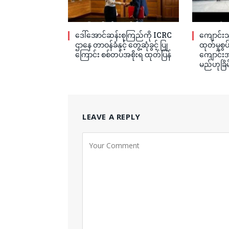
ဒေါ်အောင်ဆန်းစုကြည်ကို ICRC
ကျောင်းသ
ဌာနေ တာဝန်ခံနှင့် တွေ့ဆုံခွင့် ပြု
ထုတ်မှုစွ
ကြောင်း စစ်တပ်အစိုးရ ထုတ်ပြန်
ကျောင်းအု
မည်ဟုခြိမ
LEAVE A REPLY