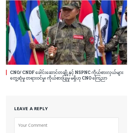
CNO/ CNDF ခေါင်းဆောင်တချို့နှင့် NSPNC ကိုယ်စားလှယ်များ
တွေ့ဆုံမှု တရားဝင်မှု၊ ကိုယ်စားပြုမှု မရှိဟု CNO ကြေညာ
LEAVE A REPLY