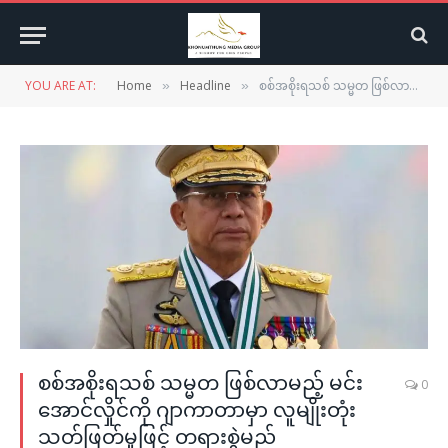
YOU ARE AT:
Home
Headline
စစ်အစိုးရသစ် သမ္မတ ဖြစ်လာမည့် မင်းအောင်လှိုင်ကို ဂျာကာတာမှာ လူမျိုးတုံးသတ်ဖြတ်မှုဖြင့် တရားစွဲမည်
»
»
စစ်အစိုးရသစ် သမ္မတ ဖြစ်လာမည့် မင်း
0
အောင်လှိုင်ကို ဂျာကာတာမှာ လူမျိုးတုံး
သတ်ဖြတ်မှုဖြင့် တရားစွဲမည်