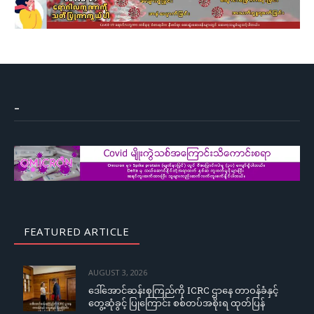
–
FEATURED ARTICLE
AUGUST 3, 2026
ဒေါ်အောင်ဆန်းစုကြည်ကို ICRC ဌာနေ တာဝန်ခံနှင့်
တွေ့ဆုံခွင့် ပြုကြောင်း စစ်တပ်အစိုးရ ထုတ်ပြန်