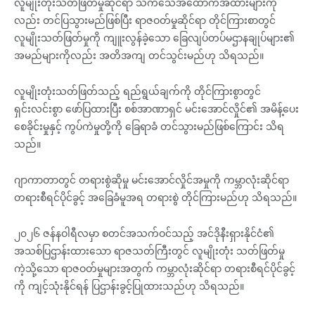
လူမျိုးတုံးသတ်ဖြတ်မှုဆိုင်ရာ သက်သေအထောက်အထားများကို
လည်း တင်ပြသွားမည်ဖြစ်ပြီး ရာဇဝတ်မှုဆိုင်ရာ တိုင်ကြားစာတွင်
လူမျိုးသတ်ဖြတ်မှုကို ကျူးလွန်ခဲ့သော ခြေလျပ်တပ်မဌာနချုပ်များ၏
အမည်များကိုလည်း အတိအကျ တင်သွင်းမည်ဟု သိရသည်။
လူမျိုးတုံးသတ်ဖြတ်သည့် ရည်ရွယ်ချက်ကို တိုင်ကြားစွာတွင်
ရှင်းလင်းစွာ ဖော်ပြထားပြီး စစ်အာဏာရှင် မင်းအောင်လှိုင်၏ အမိန့်ပေး
စေခိုင်းမှုနှင့် ကွပ်ကဲမှုတို့ကို ခြေရာခံ တင်သွားမည်ဖြစ်ကြောင်း သိရ
သည်။
ဂျာကာတာတွင် တရားစွဲဆိုမှု မင်းအောင်လှိုင်အမှုကို ကမ္ဘာလုံးဆိုင်ရာ
တရားစီရင်ပိုင်ခွင့် အခြေခံမူအရ တရားစွဲ တိုင်ကြားမည်ဟု သိရသည်။
၂၀၂၆ ဇန်နဝါရီလမှာ စတင်အသက်ဝင်သည့် အင်ဒိုနီးရှားနိုင်ငံ၏
အသစ်ပြဌာန်းထားသော ရာဇသတ်ကြီးတွင် လူမျိုးတုံး သတ်ဖြတ်မှု
ကဲ့သို့သော ရာဇဝတ်မှုများအတွက် ကမ္ဘာလုံးဆိုင်ရာ တရားစီရင်ပိုင်ခွင့်
ကို ကျင့်သုံးနိုင်ရန် ပြဌာန်းခွင့်ပြုထားသည်ဟု သိရသည်။