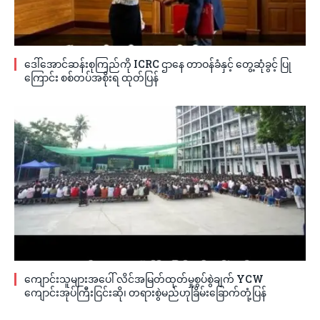
ဒေါ်အောင်ဆန်းစုကြည်ကို ICRC ဌာနေ တာဝန်ခံနှင့် တွေ့ဆုံခွင့် ပြု
ကြောင်း စစ်တပ်အစိုးရ ထုတ်ပြန်
ကျောင်းသူများအပေါ် လိင်အမြတ်ထုတ်မှုစွပ်စွဲချက် YCW
ကျောင်းအုပ်ကြီးငြင်းဆို၊ တရားစွဲမည်ဟုခြိမ်းခြောက်တုံ့ပြန်