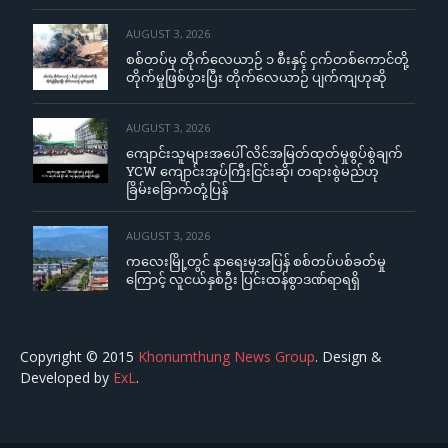
AUGUST 3, 2026
စစ်တပ်မှ တိုက်လေယာဉ် ၁ စီးနှင့် ငှက်တစ်ကောင်တို့
တိုက်မှုဖြစ်ပွားပြီး တိုက်လေယာဉ် ပျက်ကျဟုဆို
AUGUST 3, 2026
ကျောင်းသူများအပေါ် လိင်အမြတ်ထုတ်မှုစွပ်စွဲချက်
YCW ကျောင်းအုပ်ကြီးငြင်းဆို၊ တရားစွဲမည်ဟု
ခြိမ်းခြောက်တုံ့ပြန်
AUGUST 3, 2026
ကလေးမြို့တွင် နာရေးမှအပြန် စစ်တပ်ပစ်ခတ်မှု
ကြောင့် လူငယ်နှစ်ဦး ပြင်းထန်စွာဒဏ်ရာရရှိ
Copyright © 2015
Khonumthung News Group
. Design &
Developed by
ExL
.