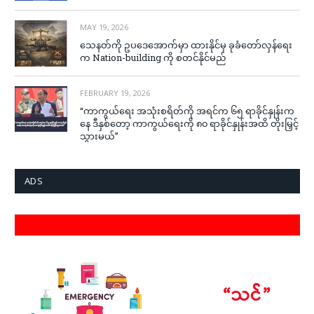
MAY 19, 2026
သေနတ်ကို ဥပဒေအောက်မှာ ထားနိုင်မှ ခုခံတော်လှန်ရေး
က Nation-building ကို စတင်နိုင်မည်
FEBRUARY 19, 2026
“ကာကွယ်ရေး အသုံးစရိတ်ကို အရင်က ၆၅ ရာခိုင်နှုန်းက
နေ ဒီနှစ်တော့ ကာကွယ်ရေးကို ၈၀ ရာခိုင်နှုန်းအထိ တိုးမြှင့်
သွားမယ်”
ADS