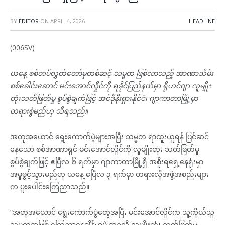
BY
EDITOR
ON
APRIL 4, 2026
HEADLINE
(006SV)
ယနေ့ စစ်တပ်လွှတ်တော်မှတစ်ဆင့် သမ္မတ ဖြစ်လာသည့် အာဏာသိမ်း
စစ်ခေါင်းဆောင် မင်းအောင်လှိုင်ကို ရခိုင်ပြည်နယ်မှာ ရိုဟင်ဂျာ လူမျိုး
တုံးသတ်ဖြတ်မှု စွပ်စွဲချက်ဖြင့် အင်ဒိုနီးရှားနိုင်ငံ၊ ဂျာကာတာမြို့မှာ
တရားစွဲမည်ဟု သိရသည်။
အတုအယောင် ရွေးကောက်ပွဲများအပြီး သမ္မတ ရာထူးယူရန် ပြင်ဆင်
နေသော စစ်အာဏာရှင် မင်းအောင်လှိုင်ကို လူမျိုးတုံး သတ်ဖြတ်မှု
စွပ်စွဲချက်ဖြင့် ဧပြီလ ၆ ရက်မှာ ဂျာကာတာမြို့ရှိ အစိုးရရှေ့နေရုံးမှာ
အမှုဖွင့်သွားမည်ဟု ယနေ့ ဧပြီလ ၃ ရက်မှာ တရားလိုအဖွဲ့အစည်းများ
က ပူးပေါင်းကြေညာသည်။
“အတုအယောင် ရွေးကောက်ပွဲတွေအပြီး မင်းအောင်လှိုင်က သူ့ကိုယ်သူ
သမ္မတအဖြစ် ကြေညာနေချိန်မှာပဲ အခုလို လူမျိုးတုံး သတ်ဖြတ်မှု