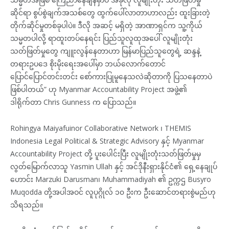
ဆိုင်ရာ စွပ်စွဲချက်အသစ်တွေ ထွက်ပေါ်လာတာဟာလည်း ထူးခြားတဲ့
တိုက်ဆိုင်မှုတစ်ခုပါပဲ။ ဒီလို အဆင့် မရှိတဲ့ အာဏာရှင်က သူ့ကိုယ်
သမ္မတပါလို့ ရာထူးတပ်နေရင်း ပြည်သူလူထုအပေါ် လူမျိုးတုံး
သတ်ဖြတ်မှုတွေ ကျူးလွန်နေတာဟာ မြန်မာပြည်သူတွေရဲ့ ဆန္ဒနဲ့
တရားဥပဒေ စိုးမိုးရေးအပေါ်မှာ ဘယ်လောက်တောင်
ပြောင်ပြောင်တင်းတင်း စော်ကားပြုမူနေသလဲဆိုတာကို ပြသနေတာပဲ
ဖြစ်ပါတယ်” ဟု Myanmar Accountability Project အဖွဲ့၏
ဒါရိုက်တာ Chris Gunness က ပြောသည်။
Rohingya Maiyafuinor Collaborative Network ၊ THEMIS
Indonesia Legal Political & Strategic Advisory နှင့် Myanmar
Accountability Project တို့ ပူးပေါင်းပြီး လူမျိုးတုံးသတ်ဖြတ်မှုမှ
လွတ်မြောက်လာသူ Yasmin Ullah နှင့် အင်ဒိုနီးရှားနိုင်ငံ၏ ရှေ့နေချုပ်
ဟောင်း Marzuki Darusman၊ Muhammadiyah ၏ ဥက္ကဌ Busyro
Muqodda တို့အပါအဝင် လူပုဂ္ဂိုလ် ၁၀ ဦးက ဦးဆောင်တရားစွဲမည်ဟု
သိရသည်။