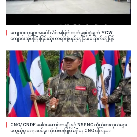
ကျောင်းသူများအပေါ် လိင်အမြတ်ထုတ်မှုစွပ်စွဲချက် YCW
ကျောင်းအုပ်ကြီးငြင်းဆို၊ တရားစွဲမည်ဟုခြိမ်းခြောက်တုံ့ပြန်
CNO/ CNDF ခေါင်းဆောင်တချို့နှင့် NSPNC ကိုယ်စားလှယ်များ
တွေ့ဆုံမှု တရားဝင်မှု၊ ကိုယ်စားပြုမှု မရှိဟု CNO ကြေညာ