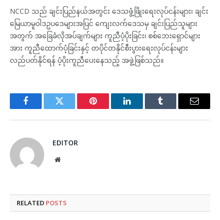
NCCD သည် ချင်းပြည်နယ်အတွင်း ဒေသဖွံ့ဖြိုးရေးလုပ်ငန်းများ၊ ချင်း
မြေယာမူဝါဒဥပဒေများအပြင် ကျေးလက်ဒေသမှ ချင်းပြည်သူများ
အတွက် အခြေခံလိုအပ်ချက်များ ကူညီပံ့ပိုးခြင်း၊ စစ်ဘေးရှောင်များ
အား ကူညီထောက်ပံ့ခြင်းနှင့် တပိုင်တနိုင်စီးပွားရေးလုပ်ငန်းများ
လည်ပတ်နိုင်ရန် ပံ့ပိုးကူညီပေးနေသည့် အဖွဲ့ဖြစ်သည်။
Facebook
Twitter
Pinterest
LinkedIn
Tumblr
Email
EDITOR
Website
RELATED
POSTS