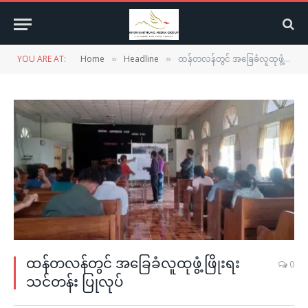
YOU ARE AT:
Home
Headline
ထန်တလန်တွင် အခြေခံလူထုဖွံ့ဖြိုးရးသင်တန်း ပြုလုပ်
»
»
ထန်တလန်တွင် အခြေခံလူထုဖွံ့ဖြိုးရး
0
သင်တန်း ပြုလုပ်