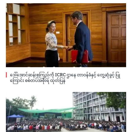
ဒေါ်အောင်ဆန်းစုကြည်ကို ICRC ဌာနေ တာဝန်ခံနှင့် တွေ့ဆုံခွင့် ပြု
ကြောင်း စစ်တပ်အစိုးရ ထုတ်ပြန်