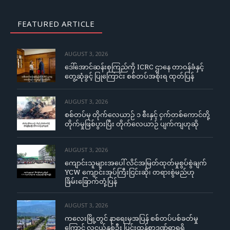
FEATURED ARTICLE
AUGUST 3, 2026
ဒေါ်အောင်ဆန်းစုကြည်ကို ICRC ဌာနေ တာဝန်ခံနှင့်
တွေ့ဆုံခွင့် ပြုကြောင်း စစ်တပ်အစိုးရ ထုတ်ပြန်
AUGUST 3, 2026
စစ်တပ်မှ တိုက်လေယာဉ် ၁ စီးနှင့် ငှက်တစ်ကောင်တို့
တိုက်မှုဖြစ်ပွားပြီး တိုက်လေယာဉ် ပျက်ကျဟုဆို
AUGUST 3, 2026
ကျောင်းသူများအပေါ် လိင်အမြတ်ထုတ်မှုစွပ်စွဲချက်
YCW ကျောင်းအုပ်ကြီးငြင်းဆို၊ တရားစွဲမည်ဟု
ခြိမ်းခြောက်တုံ့ပြန်
AUGUST 3, 2026
ကလေးမြို့တွင် နာရေးမှအပြန် စစ်တပ်ပစ်ခတ်မှု
ကြောင့် လူငယ်နှစ်ဦး ပြင်းထန်စွာဒဏ်ရာရရှိ