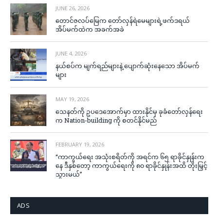
JUNE 26, 2026
တောင်ဇလပ်မြေက တော်လှန်ရဲမေများရဲ့ဖက်ဒရယ်
အိပ်မက်ထဲက အခက်အခဲ
JUNE 4, 2026
နယ်စပ်က မျက်ရည်များနဲ့ ပျောက်ဆုံးနေသော အိပ်မက်
များ
MAY 19, 2026
သေနတ်ကို ဥပဒေအောက်မှာ ထားနိုင်မှ ခုခံတော်လှန်ရေး
က Nation-building ကို စတင်နိုင်မည်
FEBRUARY 19, 2026
“ကာကွယ်ရေး အသုံးစရိတ်ကို အရင်က ၆၅ ရာခိုင်နှုန်းက
နေ ဒီနှစ်တော့ ကာကွယ်ရေးကို ၈၀ ရာခိုင်နှုန်းအထိ တိုးမြှင့်
သွားမယ်”
ADS