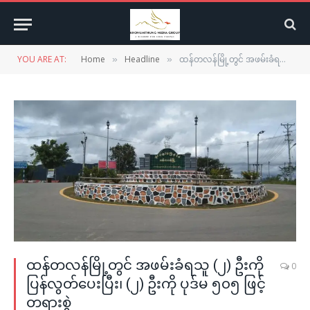
YOU ARE AT:
Home
Headline
ထန်တလန်မြို့တွင် အဖမ်းခံရသူ (၂) ဦးကို ပြန်လွတ်ပေးပြီး၊ (၂) ဦးကို ပုဒ်မ ၅၀၅ ဖြင့် တရားစွဲ
»
»
ထန်တလန်မြို့တွင် အဖမ်းခံရသူ (၂) ဦးကို
0
ပြန်လွတ်ပေးပြီး၊ (၂) ဦးကို ပုဒ်မ ၅၀၅ ဖြင့်
တရားစွဲ