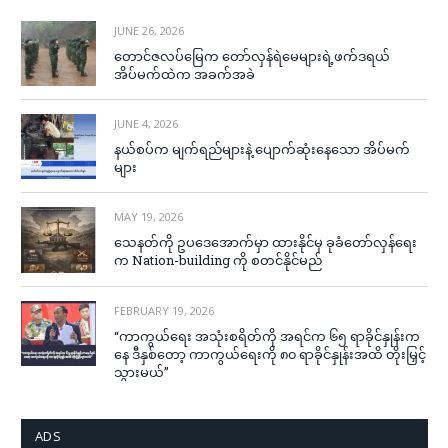
JUNE 26, 2026
တောင်ဇလပ်မြေက တော်လှန်ရဲမေများရဲ့ဖက်ဒရယ်
အိပ်မက်ထဲက အခက်အခဲ
JUNE 4, 2026
နယ်စပ်က မျက်ရည်များနဲ့ ပျောက်ဆုံးနေသော အိပ်မက်
များ
MAY 19, 2026
သေနတ်ကို ဥပဒေအောက်မှာ ထားနိုင်မှ ခုခံတော်လှန်ရေး
က Nation-building ကို စတင်နိုင်မည်
FEBRUARY 19, 2026
“ကာကွယ်ရေး အသုံးစရိတ်ကို အရင်က ၆၅ ရာခိုင်နှုန်းက
နေ ဒီနှစ်တော့ ကာကွယ်ရေးကို ၈၀ ရာခိုင်နှုန်းအထိ တိုးမြှင့်
သွားမယ်”
ADS