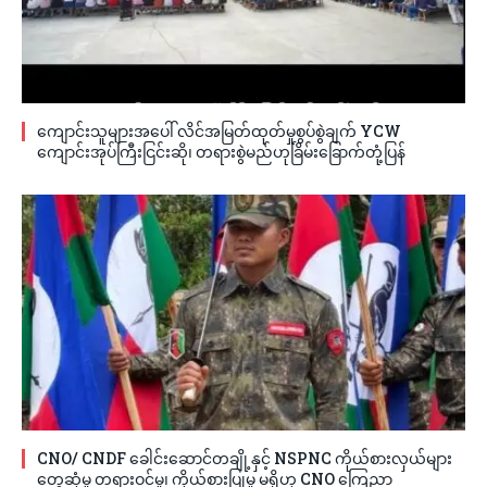
ကျောင်းသူများအပေါ် လိင်အမြတ်ထုတ်မှုစွပ်စွဲချက် YCW
ကျောင်းအုပ်ကြီးငြင်းဆို၊ တရားစွဲမည်ဟုခြိမ်းခြောက်တုံ့ပြန်
CNO/ CNDF ခေါင်းဆောင်တချို့နှင့် NSPNC ကိုယ်စားလှယ်များ
တွေ့ဆုံမှု တရားဝင်မှု၊ ကိုယ်စားပြုမှု မရှိဟု CNO ကြေညာ