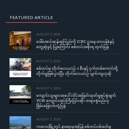
FEATURED ARTICLE
AUGUST 3, 2026
ဒေါ်အောင်ဆန်းစုကြည်ကို ICRC ဌာနေ တာဝန်ခံနှင့်
တွေ့ဆုံခွင့် ပြုကြောင်း စစ်တပ်အစိုးရ ထုတ်ပြန်
AUGUST 3, 2026
စစ်တပ်မှ တိုက်လေယာဉ် ၁ စီးနှင့် ငှက်တစ်ကောင်တို့
တိုက်မှုဖြစ်ပွားပြီး တိုက်လေယာဉ် ပျက်ကျဟုဆို
AUGUST 3, 2026
ကျောင်းသူများအပေါ် လိင်အမြတ်ထုတ်မှုစွပ်စွဲချက်
YCW ကျောင်းအုပ်ကြီးငြင်းဆို၊ တရားစွဲမည်ဟု
ခြိမ်းခြောက်တုံ့ပြန်
AUGUST 3, 2026
ကလေးမြို့တွင် နာရေးမှအပြန် စစ်တပ်ပစ်ခတ်မှု