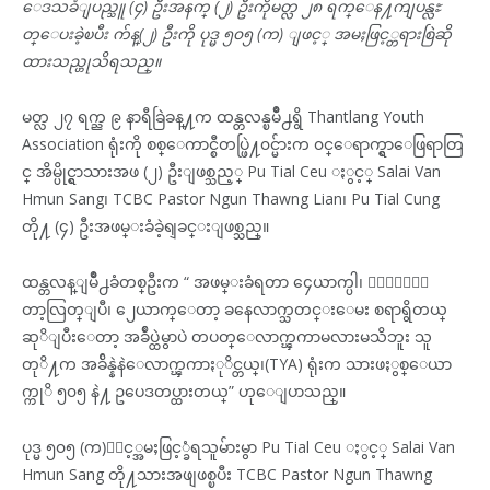
ေဒသခံျပည္သူ (၄) ဦးအနက္ (၂) ဦးကိုမတ္လ ၂၈ ရက္ေန႔ကျပန္လႊ
တ္ေပးခဲ့ၿပီး က်န္(၂) ဦးကို ပုဒ္မ ၅၀၅ (က) ျဖင့္ အမႈဖြင့္တရားစြဲဆို
ထားသည္ဟုသိရသည္။
မတ္လ ၂၇ ရက္ည ၉ နာရီခြဲခန္႔က ထန္တလန္ၿမိဳ႕ရွိ Thantlang Youth
Association ရုံးကို စစ္ေကာင္စီတပ္ဖြဲ႔၀င္မ်ားက ၀င္ေရာက္ရွာေဖြရာတြ
င္ အိမ္ပိုင္ရွာသားအဖ (၂) ဦးျဖစ္သည့္ Pu Tial Ceu ႏွင့္ Salai Van
Hmun Sang၊ TCBC Pastor Ngun Thawng Lian၊ Pu Tial Cung
တို႔ (၄) ဦးအဖမ္းခံခဲ့ရျခင္းျဖစ္သည္။
ထန္တလန္ျမဳိ႕ခံတစ္ဦးက “ အဖမ္းခံရတာ ၄ေယာက္ပါ၊ ၂ေယာက္ေ
တာ့လြတ္ျပီ၊ ၂ေယာက္ေတာ့ ခနေလာက္သတင္းေမး စရာရွိတယ္
ဆုိျပီးေတာ့ အခ်ဳပ္ထဲမွာပဲ တပတ္ေလာက္ၾကာမလားမသိဘူး သူ
တုိ႔က အခ်ိန္နဲနဲေလာက္ၾကာႏုိင္တယ္၊(TYA) ရုံးက သားဖႏွစ္ေယာ
က္ကုိ ၅၀၅ နဲ႔ ဥပေဒတပ္ထားတယ္” ဟုေျပာသည္။
ပုဒ္မ ၅၀၅ (က)ႏွင့္အမႈဖြင့္ခံရသူမ်ားမွာ Pu Tial Ceu ႏွင့္ Salai Van
Hmun Sang တို႔သားအဖျဖစ္ၿပီး TCBC Pastor Ngun Thawng