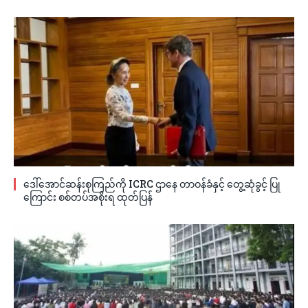
ဒေါ်အောင်ဆန်းစုကြည်ကို ICRC ဌာနေ တာဝန်ခံနှင့် တွေ့ဆုံခွင့် ပြု
ကြောင်း စစ်တပ်အစိုးရ ထုတ်ပြန်