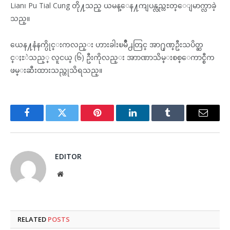
Lian၊ Pu Tial Cung တို႔သည္ ယမန္ေန႔ကျပန္လည္လႊတ္ေျမာက္လာခဲ့
သည္။
ယေန႔နံနက္ပိုင္းကလည္း ဟားခါးၿမိဳ႕တြင္ အာ႐ုဏ္ဦးသပိတ္ဆ
င္ႏႊဲသည့္ လူငယ္ (၆) ဦးကိုလည္း အာာဏာသိမ္းစစ္ေကာင္စီက
ဖမ္းဆီးထားသည္ဟုသိရသည္။
Facebook
Twitter
Pinterest
LinkedIn
Tumblr
Email
EDITOR
Website
RELATED
POSTS