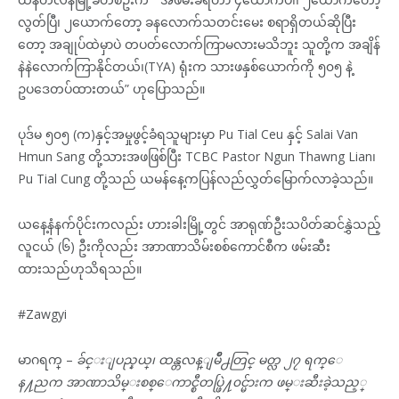
လွတ်ပြီ၊ ၂ယောက်တော့ ခနလောက်သတင်းမေး စရာရှိတယ်ဆိုပြီး
တော့ အချုပ်ထဲမှာပဲ တပတ်လောက်ကြာမလားမသိဘူး သူတို့က အချိန်
နဲနဲလောက်ကြာနိုင်တယ်၊(TYA) ရုံးက သားဖနှစ်ယောက်ကို ၅၀၅ နဲ့
ဥပဒေတပ်ထားတယ်” ဟုပြောသည်။
ပုဒ်မ ၅၀၅ (က)နှင့်အမှုဖွင့်ခံရသူများမှာ Pu Tial Ceu နှင့် Salai Van
Hmun Sang တို့သားအဖဖြစ်ပြီး TCBC Pastor Ngun Thawng Lian၊
Pu Tial Cung တို့သည် ယမန်နေ့ကပြန်လည်လွှတ်မြောက်လာခဲ့သည်။
ယနေ့နံနက်ပိုင်းကလည်း ဟားခါးမြို့တွင် အာရုဏ်ဦးသပိတ်ဆင်နွှဲသည့်
လူငယ် (၆) ဦးကိုလည်း အာာဏာသိမ်းစစ်ကောင်စီက ဖမ်းဆီး
ထားသည်ဟုသိရသည်။
#Zawgyi
မာဂရက္ –
ခ်င္းျပည္နယ္၊ ထန္တလန္ျမဳိ႕တြင္ မတ္လ ၂၇ ရက္ေ
န႔ညက အာဏာသိမ္းစစ္ေကာင္စီတပ္ဖြဲ႔၀င္မ်ားက ဖမ္းဆီးခဲ့သည့္