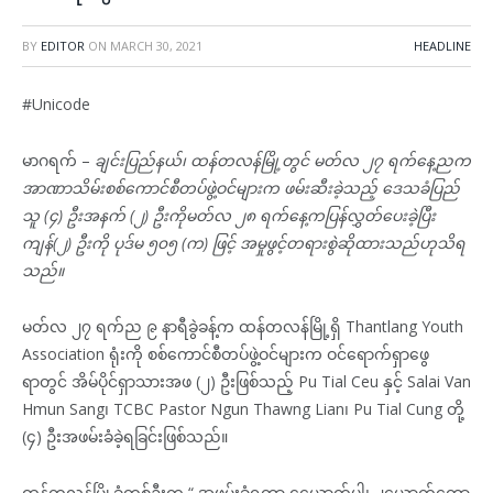
BY
EDITOR
ON
MARCH 30, 2021
HEADLINE
#Unicode
မာဂရက် –
ချင်းပြည်နယ်၊ ထန်တလန်မြို့တွင် မတ်လ ၂၇ ရက်နေ့ညက
အာဏာသိမ်းစစ်ကောင်စီတပ်ဖွဲ့ဝင်များက ဖမ်းဆီးခဲ့သည့် ဒေသခံပြည်
သူ (၄) ဦးအနက် (၂) ဦးကိုမတ်လ ၂၈ ရက်နေ့ကပြန်လွှတ်ပေးခဲ့ပြီး
ကျန်(၂) ဦးကို ပုဒ်မ ၅၀၅ (က) ဖြင့် အမှုဖွင့်တရားစွဲဆိုထားသည်ဟုသိရ
သည်။
မတ်လ ၂၇ ရက်ည ၉ နာရီခွဲခန့်က ထန်တလန်မြို့ရှိ Thantlang Youth
Association ရုံးကို စစ်ကောင်စီတပ်ဖွဲ့ဝင်များက ဝင်ရောက်ရှာဖွေ
ရာတွင် အိမ်ပိုင်ရှာသားအဖ (၂) ဦးဖြစ်သည့် Pu Tial Ceu နှင့် Salai Van
Hmun Sang၊ TCBC Pastor Ngun Thawng Lian၊ Pu Tial Cung တို့
(၄) ဦးအဖမ်းခံခဲ့ရခြင်းဖြစ်သည်။
ထန်တလန်မြို့ခံတစ်ဦးက “ အဖမ်းခံရတာ ၄ယောက်ပါ၊ ၂ယောက်တော့