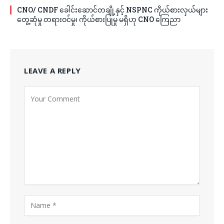
CNO/ CNDF ခေါင်းဆောင်တချို့နှင့် NSPNC ကိုယ်စားလှယ်များ
တွေ့ဆုံမှု တရားဝင်မှု၊ ကိုယ်စားပြုမှု မရှိဟု CNO ကြေညာ
LEAVE A REPLY