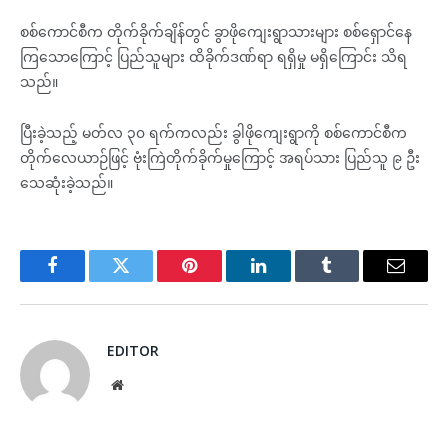
စစ်ကောင်စီက တိုက်ခိုက်ချိန်တွင် ခွာဖိုကျေးရွာသားများ စစ်ရှောင်နေ
ကြသောကြောင့် ပြည်သူများ ထိခိုက်ဒဏ်ရာ ရရှိမှု မရှိကြောင်း သိရ
သည်။
ပြီးခဲ့သည့် မတ်လ ၃၀ ရက်ကလည်း ခွါဖိုကျေးရွာကို စစ်ကောင်စီက
တိုက်လေယာဉ်ဖြင့် ဗုံးကြဲတိုက်ခိုက်မှုကြောင့် အရပ်သား ပြည်သူ ၉ ဦး
သေဆုံးခဲ့သည်။
Facebook
Twitter
Pinterest
LinkedIn
Tumblr
Email
EDITOR
Website