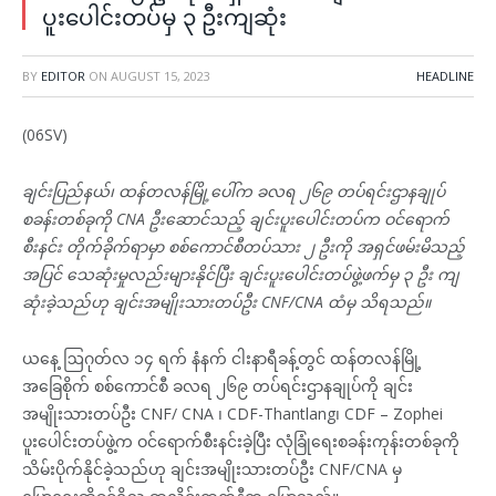
ပူးပေါင်းတပ်မှ ၃ ဦးကျဆုံး
BY
EDITOR
ON
AUGUST 15, 2023
HEADLINE
(06SV)
ချင်းပြည်နယ်၊ ထန်တလန်မြို့ပေါ်က ခလရ ၂၆၉ တပ်ရင်းဌာနချုပ်
စခန်းတစ်ခုကို CNA ဦးဆောင်သည့် ချင်းပူးပေါင်းတပ်က ဝင်ရောက်
စီးနင်း တိုက်ခိုက်ရာမှာ စစ်ကောင်စီတပ်သား ၂ ဦးကို အရှင်ဖမ်းမိသည့်
အပြင် သေဆုံးမှုလည်းများနိုင်ပြီး ချင်းပူးပေါင်းတပ်ဖွဲ့ဖက်မှ ၃ ဦး ကျ
ဆုံးခဲ့သည်ဟု ချင်းအမျိုးသားတပ်ဦး CNF/CNA ထံမှ သိရသည်။
ယနေ့ ဩဂုတ်လ ၁၄ ရက် နံနက် ငါးနာရီခန့်တွင် ထန်တလန်မြို့
အခြေစိုက် စစ်ကောင်စီ ခလရ ၂၆၉ တပ်ရင်းဌာနချုပ်ကို ချင်း
အမျိုးသားတပ်ဦး CNF/ CNA ၊ CDF-Thantlang၊ CDF – Zophei
ပူးပေါင်းတပ်ဖွဲ့က ဝင်ရောက်စီးနင်းခဲ့ပြီး လုံခြုံရေးစခန်းကုန်းတစ်ခုကို
သိမ်းပိုက်နိုင်ခဲ့သည်ဟု ချင်းအမျိုးသားတပ်ဦး CNF/CNA မှ