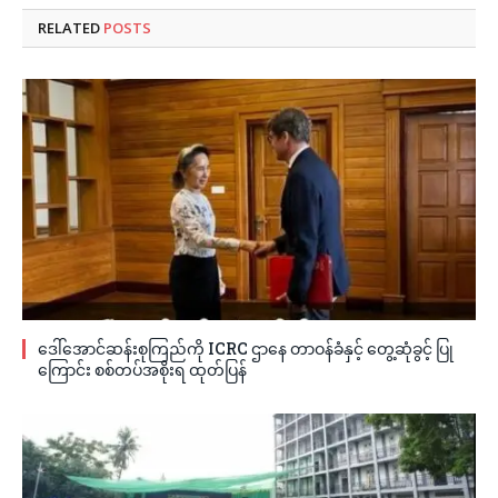
RELATED
POSTS
ဒေါ်အောင်ဆန်းစုကြည်ကို ICRC ဌာနေ တာဝန်ခံနှင့် တွေ့ဆုံခွင့် ပြု
ကြောင်း စစ်တပ်အစိုးရ ထုတ်ပြန်