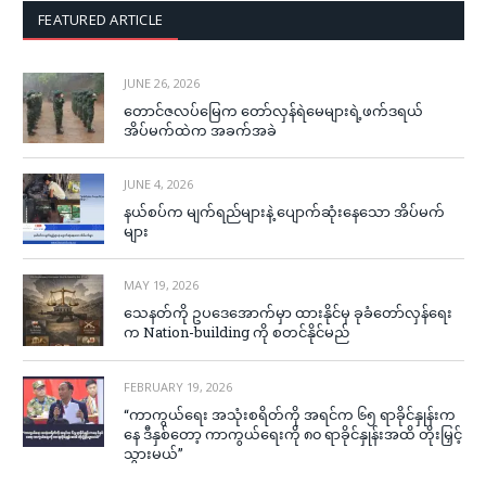
FEATURED ARTICLE
JUNE 26, 2026
တောင်ဇလပ်မြေက တော်လှန်ရဲမေများရဲ့ဖက်ဒရယ်
အိပ်မက်ထဲက အခက်အခဲ
JUNE 4, 2026
နယ်စပ်က မျက်ရည်များနဲ့ ပျောက်ဆုံးနေသော အိပ်မက်
များ
MAY 19, 2026
သေနတ်ကို ဥပဒေအောက်မှာ ထားနိုင်မှ ခုခံတော်လှန်ရေး
က Nation-building ကို စတင်နိုင်မည်
FEBRUARY 19, 2026
“ကာကွယ်ရေး အသုံးစရိတ်ကို အရင်က ၆၅ ရာခိုင်နှုန်းက
နေ ဒီနှစ်တော့ ကာကွယ်ရေးကို ၈၀ ရာခိုင်နှုန်းအထိ တိုးမြှင့်
သွားမယ်”