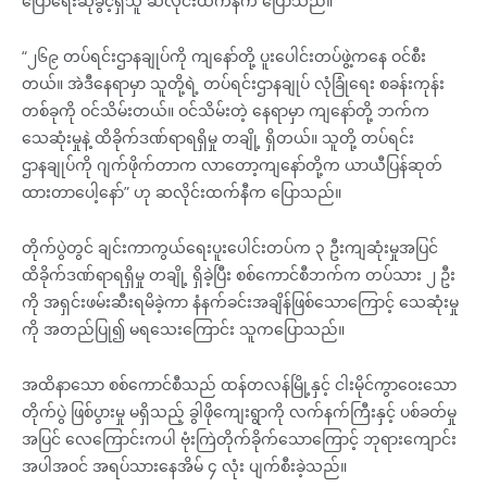
ပြောရေးဆိုခွင့်ရှိသူ ဆလိုင်းထက်နီက ပြောသည်။
“၂၆၉ တပ်ရင်းဌာနချုပ်ကို ကျနော်တို့ ပူးပေါင်းတပ်ဖွဲ့ကနေ ဝင်စီး
တယ်။ အဲဒီနေရာမှာ သူတို့ရဲ့ တပ်ရင်းဌာနချုပ် လုံခြုံရေး စခန်းကုန်း
တစ်ခုကို ဝင်သိမ်းတယ်။ ဝင်သိမ်းတဲ့ နေရာမှာ ကျနော်တို့ ဘက်က
သေဆုံးမှုနဲ့ ထိခိုက်ဒဏ်ရာရရှိမှု တချို့ ရှိတယ်။ သူတို့ တပ်ရင်း
ဌာနချုပ်ကို ဂျက်ဖိုက်တာက လာတော့ကျနော်တို့က ယာယီပြန်ဆုတ်
ထားတာပေါ့နော်” ဟု ဆလိုင်းထက်နီက ပြောသည်။
တိုက်ပွဲတွင် ချင်းကာကွယ်ရေးပူးပေါင်းတပ်က ၃ ဦးကျဆုံးမှုအပြင်
ထိခိုက်ဒဏ်ရာရရှိမှု တချို့ ရှိခဲ့ပြီး စစ်ကောင်စီဘက်က တပ်သား ၂ ဦး
ကို အရှင်းဖမ်းဆီးရမိခဲ့ကာ နံနက်ခင်းအချိန်ဖြစ်သောကြောင့် သေဆုံးမှု
ကို အတည်ပြု၍ မရသေးကြောင်း သူကပြောသည်။
အထိနာသော စစ်ကောင်စီသည် ထန်တလန်မြို့နှင့် ငါးမိုင်ကွာဝေးသော
တိုက်ပွဲ ဖြစ်ပွားမှု မရှိသည့် ခွါဖိုကျေးရွာကို လက်နက်ကြီးနှင့် ပစ်ခတ်မှု
အပြင် လေကြောင်းကပါ ဗုံးကြဲတိုက်ခိုက်သောကြောင့် ဘုရားကျောင်း
အပါအဝင် အရပ်သားနေအိမ် ၄ လုံး ပျက်စီးခဲ့သည်။