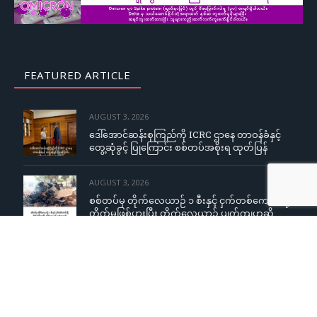
FEATURED ARTICLE
AUGUST 3, 2026
ဒေါ်အောင်ဆန်းစုကြည်ကို ICRC ဌာနေ တာဝန်ခံနှင့်
တွေ့ဆုံခွင့် ပြုကြောင်း စစ်တပ်အစိုးရ ထုတ်ပြန်
AUGUST 3, 2026
စစ်တပ်မှ တိုက်လေယာဉ် ၁ စီးနှင့် ငှက်တစ်ကောင်တို့
တိုက်မှုဖြစ်ပွားပြီး တိုက်လေယာဉ် ပျက်ကျဟုဆို
AUGUST 3, 2026
ကျောင်းသူများအပေါ် လိင်အမြတ်ထုတ်မှုစွပ်စွဲချက်
YCW ကျောင်းအုပ်ကြီးငြင်းဆို၊ တရားစွဲမည်ဟု
ခြိမ်းခြောက်တုံ့ပြန်