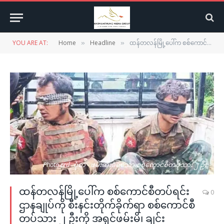
YOU ARE AT:
Home
Headline
ထန်တလန်မြို့ပေါ်က စစ်ကောင်စီတပ်ရင်းဌာနချုပ်ကို စီးနင်းတိုက်ခိုက်ရာ စစ်ကောင်စီတပ်သား ၂ ဦးကို အရှင်ဖမ်းမိ၊ ချင်းပူးပေါင်းတပ်မှ ၃ ဦးကျဆုံး
»
»
Photo crd- ပုံစာ - ဖမ်းဆီးခံရသော စစ်ကောင်စီတပ်သား ၂ ဦး
ထန်တလန်မြို့ပေါ်က စစ်ကောင်စီတပ်ရင်း
0
ဌာနချုပ်ကို စီးနင်းတိုက်ခိုက်ရာ စစ်ကောင်စီ
တပ်သား ၂ ဦးကို အရှင်ဖမ်းမိ၊ ချင်း