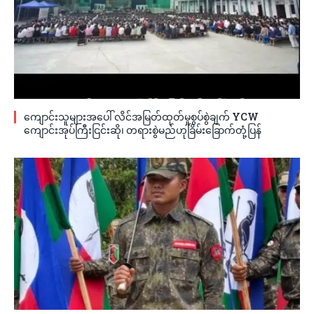
ကျောင်းသူများအပေါ် လိင်အမြတ်ထုတ်မှုစွပ်စွဲချက် YCW
ကျောင်းအုပ်ကြီးငြင်းဆို၊ တရားစွဲမည်ဟုခြိမ်းခြောက်တုံ့ပြန်