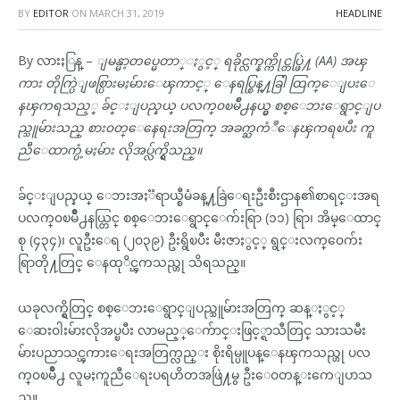
BY
EDITOR
ON
MARCH 31, 2019
HEADLINE
By လားႏြန္ –
ျမန္မာ့တပ္မေတာ္ႏွင့္ ရခိုင္လက္နက္ကိုင္တပ္ဖြဲ႔ (AA) အၾ
ကား တိုက္ပြဲျဖစ္ပြားမႈမ်ားေၾကာင့္ ေနရပ္စြန္႔ခြါ ထြက္ေျပးေ
နၾကရသည့္ ခ်င္းျပည္နယ္ ပလက္၀ၿမိဳ႕နယ္မွ စစ္ေဘးေရွာင္ျပ
ည္သူမ်ားသည္ စား၀တ္ေနေရးအတြက္ အခက္ႀကံဳေနၾကရၿပီး ကူ
ညီေထာက္ပံ့မႈမ်ား လိုအပ္လ်က္ရွိသည္။
ခ်င္းျပည္နယ္ ေဘးအႏၱရာယ္စီမံခန္႔ခြဲေရးဦးစီးဌာန၏စာရင္းအရ
ပလက္၀ၿမိဳ႕နယ္တြင္ စစ္ေဘးေရွာင္ေက်းရြာ (၁၁) ရြာ၊ အိမ္ေထာင္
စု (၄၃၄)၊ လူဦးေရ (၂၀၃၉) ဦးရွိၿပီး မီးဇာႏွင့္ ရွင္းလက္၀ေက်း
ရြာတို႔တြင္ ေနထုိင္ၾကသည္ဟု သိရသည္။
ယခုလက္ရွိတြင္ စစ္ေဘးေရွာင္ျပည္သူမ်ားအတြက္ ဆန္ႏွင့္
ေဆး၀ါးမ်ားလိုအပ္ၿပီး လာမည့္ေက်ာင္းဖြင့္ရာသီတြင္ သားသမီး
မ်ားပညာသင္ၾကားေရးအတြက္လည္း စိုးရိမ္ပူပန္ေနၾကသည္ဟု ပလ
က္၀ၿမိဳ႕ လူမႈကူညီေရးပရဟိတအဖြဲ႔မွ ဦးေ၀တန္းကေျပာသ
ည္။