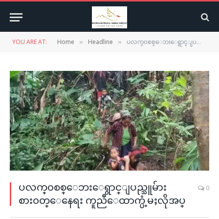
YOU ARE AT:
Home
Headline
ပလက္၀စစ္ေဘးေရွာင္ျပည္သူမ်ား စား၀တ္ေနေရး ကူညီေထာက္ပံ့မႈလိုအပ္
»
»
ပလက္၀စစ္ေဘးေရွာင္ျပည္သူမ်ား
0
စား၀တ္ေနေရး ကူညီေထာက္ပံ့မႈလိုအပ္