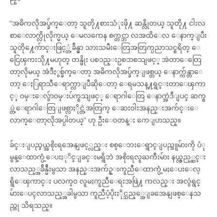
“အဓိကလိုအပ္ခ်က္ေတာ့ သူတို႔စားသံုးဖို႔ ဆန္လိုတယ္ သူတို႔ ငါးလ
စာေလာက္လိုလိုက္မယ္ ေမလကေန စက္တင္ဘာ လအထိေလ ေနာက္ျပီး
သူတို႔ေက်ာင္းဖြင့္တဲ့ခ်ိန္မွာ သားသမီးေတြအတြက္ပညာသင္စရိတ္ ေ
ငြေၾကးသို႔မဟုတ္ တန္ဖိုး ပစၥည္းဥစၥာစသျဖင့္ အဲတာေတြေ
တာ့လိုမယ္ အဲဒီႏွစ္ခ်က္ေတာ့ အဓိကလိုအပ္ခ်က္ျဖစ္တယ္ ေနာက္က်န္တာေ
တာ့ ေႏြရာသီေရာက္လာျပီဆိုေတာ့ ေရမသန္႔ရွင္းတာေၾကာ
င့္ ၀မ္းေလွ်ာ၀မ္းပ်က္စသျဖင့္ ေရာဂါေတြ ေနာက္အဲဒီျပင္ ဆက္စ
ပ္တဲ့ေရာဂါေတြျဖစ္လာႏိုင္တဲ့အတြက္ ေဆး၀ါးအနည္းအက်င္းေ
လာက္ေတာ့လိုအပ္ပါတယ္” ဟု ဦးေ၀တန္း ကေျပာသည္။
ခ်င္းျပည္နယ္အစိုးရအေနျဖင့္လည္း စစ္ေဘးေရွာင္ျပည္သူမ်ားကို ပံု
မွန္ေထာက္ပံ့ေပးႏုိင္ျခင္းမရွိဘဲ အစိုးရလူႀကီးမ်ား နယ္လွည့္ဆင္း
လာသည့္အခ်ိန္မ်ဴိးမွသာ အနည္းအက်ဥ္းကူညီေထာက္ပံ့မႈေပးေလ့
ရွိေၾကာင္း ပလက္၀ လူမႈကူညီေရးအဖြဲ႔ ကလည္း အလွဴရွင္
မ်ားေပၚလာသည့္အခါမွသာ ကူညီပံ့ပိုးႏိုင္သည့္အေျခအေနျဖစ္ေနသ
ည္ဟု သိရသည္။