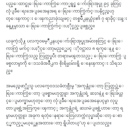
ပည္ေထာင္စုေရြးေကာက္ပြဲေကာ္မရွင္မွ ေက်းရြာအုပ္စု ၉၄ ခုတြင္
လုံျခဳံေရးအေျခအေနအရ ေရြးေကာက္ပြဲက်င္းပနိုင္မည္မဟု
တ္ေၾကာင္း ေၾကညာခဲ့သျဖင့္ တစ္ၿမိဳ႕နယ္လုံး၏ ၇ ရာခိုင္ႏႈန္း
ခန္႔မွာသာ ေရြးေကာက္ပြဲက်င္းပႏိုင္မည္ျဖစ္သည္။
ယခုကဲ့သို႔ ပလက္၀ၿမ္ိဳ႕နယ္ေက်းရြာအုပ္စုအမ်ားစုတြင္ ေရြးေ
ကာက္ပြဲ မက်င္းပႏိုင္ေတာ့မည့္အေပၚ ႏို၀င္ဘာလ ၈ ရက္ေန႔ ေ
ရြးေကာက္ပြဲသည္ လြတ္လပ္ၿပီး တရားမၽွတသည့္ ေရြးေကာက္ပြဲ ျ
ဖစ္မလာမွာကို ေဒသခံအခ်ိဳ႕က စိုးရိမ္မႈမ်ားရွိ ေနေၾကာင္း သိရသ
ည္။
အမည္မေဖာ္လိုသူ ပလက္ဝေဒသခံတစ္ဉီးမွ “အကုန္လုံးေတာ့ လြတ္လပ္တဲ့ေ
ရြးေကာက္ပြဲေတာ့ ျဖစ္မွာမဟုတ္ဘူး၊ အကုန္လုံးရဲ့ ဆႏၵနဲ႔ ေရြးခ်ယ္တ
င္ေျမာက္မွာမဟုတ္ေတာ့ လုံျခဳံေရးအေျခအေနေပၚမွာ လုပ္ရ
တာျဖစ္တဲ့အတြက္ေၾကာင့္ အကုန္လုံးရဲ့ ဆႏၵမဲျဖစ္တဲ့ဟာေတာ့ ရ
မွာမဟုတ္ဘူး၊ အခုက ရတဲ့ေနရာေတြေလာက္ဘဲလုပ္မွာဆိုေတာ့ ေစာ
င့္ၾကည့္ရမယ့္အေနအထားေတာ့ ရွိပါတယ္”ဟု ေျပာသည္။