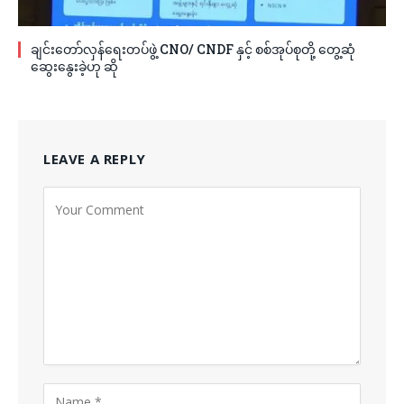
ချင်းတော်လှန်ရေးတပ်ဖွဲ့ CNO/ CNDF နှင့် စစ်အုပ်စုတို့ တွေ့ဆုံ
ဆွေးနွေးခဲ့ဟု ဆို
LEAVE A REPLY