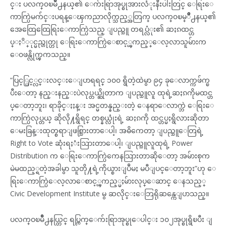
င္း ပလက္၀ၿမိဳ႕နယ္၏ ေက်းရြာအုပ္စုအားလံုးနီးပါးတြင္ ေရြးေ
ကာက္ပြဲမက်င္းပရန္ေၾကညာလိုက္သည့္အတြက္ ပလက္၀ၿမ္ိဳ႕နယ္၏
အေထြေထြေရြးေကာက္ပြဲသည္ ျပည္သူ တရပ္လံုး၏ ဆႏၵထင္ဟ
ပ္ႏိ္ုင္မည္ဟုတ္ဟု ေရြးေကာက္ပြဲေစာင့္ၾကည့္ေလ့လာသူမ်ားက
ေ၀ဖန္လိုက္ၾကသည္။
“ပြင့္ပြင့္လင္းလင္းေျပာရရင္ ၁၀၀ ရွိတဲ့ထဲမွာ ၉၄ ခုေလာက္ကဖ်က္ၿ
ပီးေတာ့ နည္းနည္းပဲလုပ္တယ္ဆိုတာက ျပည္သူလူ ထုရဲ့ဆႏၵကိုမထင္ဟ
ပ္ေတာ့ဘူး၊ ရာခိုင္ႏႈန္း အင္မတန္နည္းတဲ့ ေနရာေလာက္ဘဲ ေရြးေ
ကာက္ပြဲလုပ္တယ္ ဆိုလို႔ရွိရင္ တစ္နယ္လုံးရဲ့ ဆႏၵကို ထင္ဟပ္မႈရွိလားဆိုတာ
ေမးခြန္းထုတ္စရာျဖစ္သြားတာေပါ့၊ အဓိကေတာ့ ျပည္သူေတြရဲ့
Right to Vote ဆုံးရႈံးသြားတာေပါ့၊ ျပည္သူလူထုရဲ့ Power
Distribution က ေရြးေကာက္ပြဲကေနသြားတာဆိုေတာ့ အမ်ားစုက
မဲမထည့္ရတဲ့အခါမွာ သူတို႔ရဲ့ကိုယ္စားျပဳမႈ မပီျပင္ေတာ့ဘူး”ဟု ေ
ရြးေကာက္ပြဲေလ့လာေစာင့္ၾကည့္မႈမ်ားလုပ္ေဆာင္ ေနသည့္
Civic Development Institute မွ ဆလိုင္းေဘြရိုဆန္ကေျပာသည္။
ပလက္ဝၿမိဳ႕နယ္တြင္ ရပ္ကြက္ေက်းရြာအုပ္စုေပါင္း ၁၀၂အုပ္စုရွိၿပီး ျ