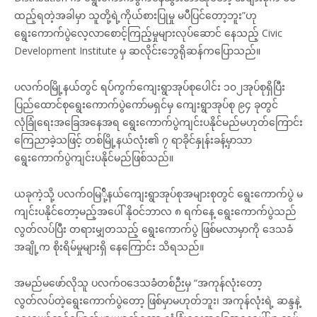
ထည့်ရတဲ့အခါမှာ သူတို့ရဲ့ကိုယ်စားပြုမှု မပီပြင်တော့ဘူး”ဟု
ရွေးကောက်ပွဲလေ့လာစောင့်ကြည့်မှုများလုပ်ဆောင် နေသည့် Civic
Development Institute မှ ဆလိုင်းဘွေရိုဆန်ကပြောသည်။
ပလက်ဝမြို့နယ်တွင် ရပ်ကွက်ကျေးရွာအုပ်စုပေါင်း ၁၀၂အုပ်စုရှိပြီး
ပြည်ထောင်စုရွေးကောက်ပွဲကော်မရှင်မှ ကျေးရွာအုပ်စု ၉၄ ခုတွင်
လုံခြုံရေးအခြေအနေအရ ရွေးကောက်ပွဲကျင်းပနိုင်မည်မဟုတ်ကြောင်း
ကြေညာခဲ့သဖြင့် တစ်မြို့နယ်လုံး၏ ၇ ရာခိုင်နှုန်းခန့်မှာသာ
ရွေးကောက်ပွဲကျင်းပနိုင်မည်ဖြစ်သည်။
ယခုကဲ့သို့ ပလက်ဝမြ်ို့နယ်ကျေးရွာအုပ်စုအများစုတွင် ရွေးကောက်ပွဲ မ
ကျင်းပနိုင်တော့မည့်အပေါ် နိုဝင်ဘာလ ၈ ရက်နေ့ ရွေးကောက်ပွဲသည်
လွတ်လပ်ပြီး တရားမျှတသည့် ရွေးကောက်ပွဲ ဖြစ်မလာမှာကို ဒေသခံ
အချို့က စိုးရိမ်မှုများရှိ နေကြောင်း သိရသည်။
အမည်မဖော်လိုသူ ပလက်ဝဒေသခံတစ်ဉီးမှ “အကုန်လုံးတော့
လွတ်လပ်တဲ့ရွေးကောက်ပွဲတော့ ဖြစ်မှာမဟုတ်ဘူး၊ အကုန်လုံးရဲ့ ဆန္ဒနဲ့