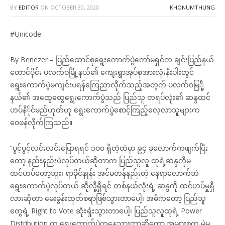
BY
EDITOR
ON
OCTOBER 30, 2020
KHONUMTHUNG
#Unicode
By Benezer – ပြည်ထောင်စုရွေးကောက်ပွဲကော်မရှင်က ချင်းပြည်နယ်
တောင်ပိုင်း ပလက်ဝမြို့နယ်၏ ကျေးရွာအုပ်စုအားလုံးနီးပါးတွင်
ရွေးကောက်ပွဲမကျင်းပရန်ကြေညာလိုက်သည့်အတွက် ပလက်ဝမြ်ို့
နယ်၏ အထွေထွေရွေးကောက်ပွဲသည် ပြည်သူ တရပ်လုံး၏ ဆန္ဒထင်
ဟပ်နိ်ုင်မည်ဟုတ်ဟု ရွေးကောက်ပွဲစောင့်ကြည့်လေ့လာသူများက
ဝေဖန်လိုက်ကြသည်။
“ပွင့်ပွင့်လင်းလင်းပြောရရင် ၁၀၀ ရှိတဲ့ထဲမှာ ၉၄ ခုလောက်ကဖျက်ပြီး
တော့ နည်းနည်းပဲလုပ်တယ်ဆိုတာက ပြည်သူလူ ထုရဲ့ဆန္ဒကိုမ
ထင်ဟပ်တော့ဘူး၊ ရာခိုင်နှုန်း အင်မတန်နည်းတဲ့ နေရာလောက်ဘဲ
ရွေးကောက်ပွဲလုပ်တယ် ဆိုလို့ရှိရင် တစ်နယ်လုံးရဲ့ ဆန္ဒကို ထင်ဟပ်မှုရှိ
လားဆိုတာ မေးခွန်းထုတ်စရာဖြစ်သွားတာပေါ့၊ အဓိကတော့ ပြည်သူ
တွေရဲ့ Right to Vote ဆုံးရှုံးသွားတာပေါ့၊ ပြည်သူလူထုရဲ့ Power
Distribution က ရွေးကောက်ပွဲကနေသွားတာဆိုတော့ အများစုက မဲမ