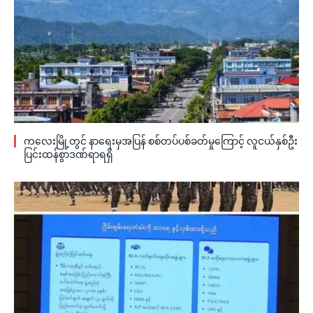
ကလေးမြို့တွင် နာရေးမှအပြန် စစ်တပ်ပစ်ခတ်မှုကြောင့် လူငယ်နှစ်ဦး
ပြင်းထန်စွာဒဏ်ရာရရှိ