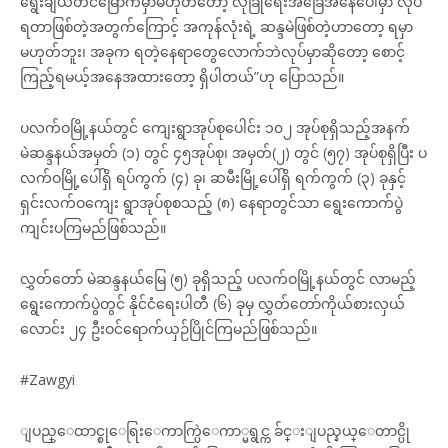
ရွေးချယ်တင်မြောက်မှာမဟုတ်တော့ လုံခြုံရေးအခြေအနေပေါ်မှာ လုပ်
ရတာဖြစ်တဲ့အတွက်ကြောင့် အကုန်လုံးရဲ့ ဆန္ဒမဲဖြစ်တဲ့ဟာတော့ ရမှာ
မဟုတ်ဘူး၊ အခုက ရတဲ့နေရာတွေလောက်ဘဲလုပ်မှာဆိုတော့ စောင့်
ကြည့်ရမယ့်အနေအထားတော့ ရှိပါတယ်”ဟု ပြောသည်။
ပလက်ဝမြို့နယ်တွင် ကျေးရွာအုပ်စုပေါင်း ၁၀၂ အုပ်စုရှိသည့်အနက်
မဲဆန္ဒနယ်အမှတ် (၁) တွင် ၄၅အုပ်စု၊ အမှတ်(၂) တွင် (၅၇) အုပ်စုရှိပြီး ပ
လက်ဝမြို့ပေါ်ရှိ ရပ်ကွက် (၄) ခု၊ ဆမီးမြို့ပေါ်ရှိ ရက်ကွက် (၃) ခုနှင့်
ရှင်းလက်ဝကျေး ရွာအုပ်စုစသည့် (၈) နေရာတွင်သာ ရွေးကောက်ပွဲ
ကျင်းပကြမည်ဖြစ်သည်။
လွှတ်တော် မဲဆန္ဒနယ်မြေ (၅) ခုရှိသည့် ပလက်ဝမြို့နယ်တွင် လာမည့်
ရွေးကောက်ပွဲတွင် နိုင်ငံရေးပါတီ (၆) ခုမှ လွှတ်တော်ကိုယ်စားလှယ်
လောင်း ၂၄ ဦးဝင်ရောက်ယှဉ်ပြိုင်ကြမည်ဖြစ်သည်။
#Zawgyi
ျပည္ေထာင္စုေရြးေကာက္ပြဲေကာ္မရွင္က ခ်င္းျပည္နယ္ေတာင္ပို