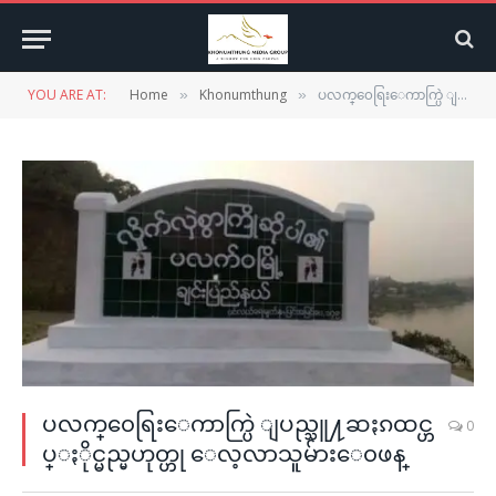
YOU ARE AT:
Home
Khonumthung
ပလက္၀ေရြးေကာက္ပြဲ ျပည္သူ႔ဆႏၵထင္ဟပ္ႏိုင္မည္မဟုတ္ဟု ေလ့လာသူမ်ားေ၀ဖန္
»
»
ပလက္၀ေရြးေကာက္ပြဲ ျပည္သူ႔ဆႏၵထင္ဟ
0
ပ္ႏိုင္မည္မဟုတ္ဟု ေလ့လာသူမ်ားေ၀ဖန္