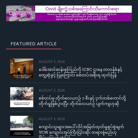
FEATURED ARTICLE
AUGUST 3, 2026
ဒေါ်အောင်ဆန်းစုကြည်ကို ICRC ဌာနေ တာဝန်ခံနှင့်
တွေ့ဆုံခွင့် ပြုကြောင်း စစ်တပ်အစိုးရ ထုတ်ပြန်
AUGUST 3, 2026
စစ်တပ်မှ တိုက်လေယာဉ် ၁ စီးနှင့် ငှက်တစ်ကောင်တို့
တိုက်မှုဖြစ်ပွားပြီး တိုက်လေယာဉ် ပျက်ကျဟုဆို
AUGUST 3, 2026
ကျောင်းသူများအပေါ် လိင်အမြတ်ထုတ်မှုစွပ်စွဲချက်
YCW ကျောင်းအုပ်ကြီးငြင်းဆို၊ တရားစွဲမည်ဟု
ခြိမ်းခြောက်တုံ့ပြန်