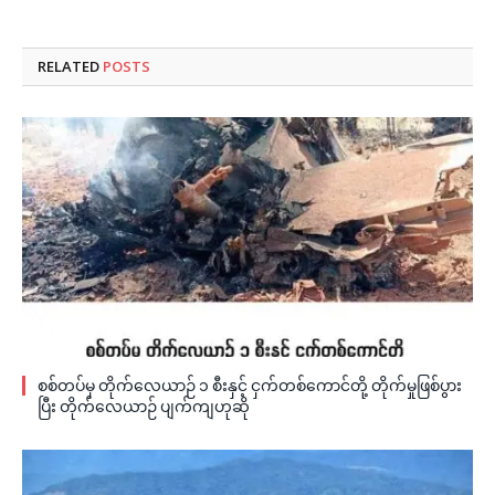
RELATED
POSTS
စစ်တပ်မှ တိုက်လေယာဉ် ၁ စီးနှင့် ငှက်တစ်ကောင်တို့ တိုက်မှုဖြစ်ပွား
ပြီး တိုက်လေယာဉ် ပျက်ကျဟုဆို