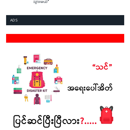
သွားမယ်”
ADS