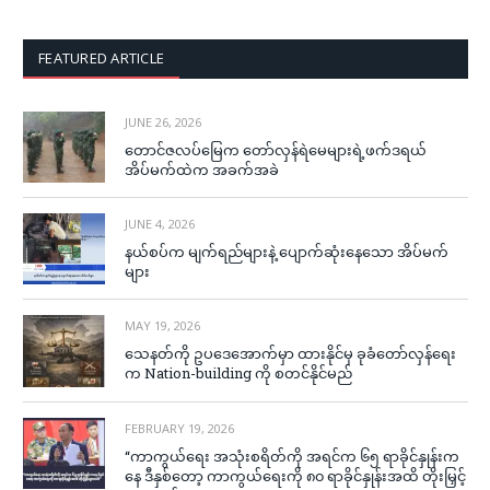
FEATURED ARTICLE
JUNE 26, 2026
တောင်ဇလပ်မြေက တော်လှန်ရဲမေများရဲ့ဖက်ဒရယ်
အိပ်မက်ထဲက အခက်အခဲ
JUNE 4, 2026
နယ်စပ်က မျက်ရည်များနဲ့ ပျောက်ဆုံးနေသော အိပ်မက်
များ
MAY 19, 2026
သေနတ်ကို ဥပဒေအောက်မှာ ထားနိုင်မှ ခုခံတော်လှန်ရေး
က Nation-building ကို စတင်နိုင်မည်
FEBRUARY 19, 2026
“ကာကွယ်ရေး အသုံးစရိတ်ကို အရင်က ၆၅ ရာခိုင်နှုန်းက
နေ ဒီနှစ်တော့ ကာကွယ်ရေးကို ၈၀ ရာခိုင်နှုန်းအထိ တိုးမြှင့်