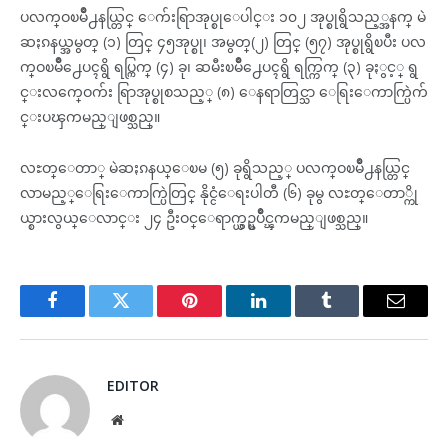
ပလက္ဝၿမိဳ႕နယ္တြင္ ေက်းရြာအုပ္စုေပါင္း ၁၀၂ အုပ္စုရွိသည့္အနက္ မဲ
ဆႏၵနယ္အမွတ္ (၁) တြင္ ၄၅အုပ္စု၊ အမွတ္(၂) တြင္ (၅၇) အုပ္စုရွိၿပီး ပလ
က္ဝၿမိဳ႕ေပၚရွိ ရပ္ကြက္ (၄) ခု၊ ဆမီးၿမိဳ႕ေပၚရွိ ရက္ကြက္ (၃) ခုႏွင့္ ရွ
င္းလက္ဝေက်း ရြာအုပ္စုစသည့္ (၈) ေနရာတြင္သာ ေရြးေကာက္ပြဲက်
င္းပၾကမည္ျဖစ္သည္။
လႊတ္ေတာ္ မဲဆႏၵနယ္ေၿမ (၅) ခုရွိသည့္ ပလက္ဝၿမိဳ႕နယ္တြင္
လာမည့္ေရြးေကာက္ပြဲတြင္ နိုင္ငံေရးပါတီ (၆) ခုမွ လႊတ္ေတာ္ကို
ယ္စားလွယ္ေလာင္း ၂၄ ဦးဝင္ေရာက္ယွဥ္ၿပိဳင္ၾကမည္ျဖစ္သည္။
Facebook
Twitter
Pinterest
LinkedIn
Tumblr
Email
EDITOR
Website