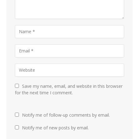
Save my name, email, and website in this browser
for the next time I comment.
Notify me of follow-up comments by email.
Notify me of new posts by email.