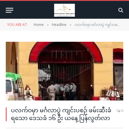
YOU ARE AT:
Home
Headline
ပလက်ဝမှာ မင်္ဂလာပွဲ ကျင်းပစဉ် ဖမ်းဆီးခံရသော ဒေသခံ ၁၆ ဦး ယနေ့ ပြန်လွတ်လာ
»
»
ပလက်ဝမှာ မင်္ဂလာပွဲ ကျင်းပစဉ် ဖမ်းဆီးခံ
0
ရသော ဒေသခံ ၁၆ ဦး ယနေ့ ပြန်လွတ်လာ