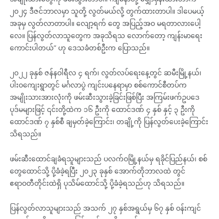
၂၀၂၄ ဒီဇင်ဘာလမှာ သူတို့ လွတ်မယ်လို့ တွက်ထားတာပါ။ ဒါပေမယ့်
အခုမှ လွတ်လာတာပါ။ လျော့ရက် တွေ အပြည့်အဝ မရတာလားပေါ့
လေ။ ပြန်လွတ်လာသူတွေက အခုသိရသ လောက်တော့ ကျန်းမာရေး
ကောင်းပါတယ်” ဟု ဒေသခံတစ်ဦးက ပြောသည်။
၂၀၂၂ ခုနှစ် ဇန်နဝါရီလ ၄ ရက်၊ လွတ်လပ်ရေးနေ့တွင် ဆမီးမြို့နယ်၊
ပါးဝကျေးရွာတွင် မင်္ဂလာပွဲ ကျင်းပနေရာမှာ စစ်ကောင်စီတပ်က
အမျိုးသားအားလုံးကို ဖမ်းဆီးသွားခဲ့ခြင်းဖြစ်ပြီး အကြမ်းဖက်ဥပဒေ
ပုဒ်မများဖြင့် ၎င်းတို့ထဲက ၁၆ ဦးကို ထောင်ဒဏ် ၄ နှစ် နှင့် ၃ ဦးကို
ထောင်ဒဏ် ၇ နှစ်စီ ချမှတ်ခဲ့ကြောင်း၊ တချို့ကို ပြန်လွတ်ပေးခဲ့ကြောင်း
သိရသည်။
ဖမ်းဆီးထောင်ချခံရသူများသည် ပလက်ဝမြို့နယ်မှ ရခိုင်ပြည်နယ်၊ စစ်
တွေထောင်သို့ ပို့ခံခဲ့ရပြီး ၂၀၂၃ ခုနှစ် အောက်တိုဘာလထဲ တွင်
ဧရာဝတီတိုင်းထဲရှိ ပုသိမ်ထောင်သို့ ပို့ခံခဲ့ရသည်ဟု သိရသည်။
ပြန်လွတ်လာသူများသည် အသက် ၂၇ နှစ်အရွယ်မှ ၆၇ နှစ် ဝန်းကျင်