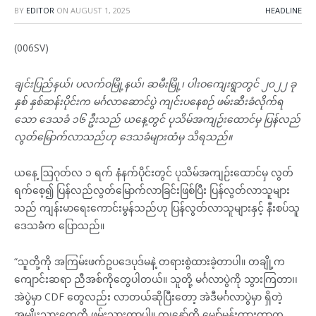
BY
EDITOR
ON
AUGUST 1, 2025
HEADLINE
(006SV)
ချင်းပြည်နယ်၊ ပလက်ဝမြို့နယ်၊ ဆမီးမြို့၊ ပါးဝကျေးရွာတွင် ၂၀၂၂ ခု
နှစ် နှစ်ဆန်းပိုင်းက မင်္ဂလာဆောင်ပွဲ ကျင်းပနေစဉ် ဖမ်းဆီးခံလိုက်ရ
သော ဒေသခံ ၁၆ ဦးသည် ယနေ့တွင် ပုသိမ်အကျဉ်းထောင်မှ ပြန်လည်
လွတ်မြောက်လာသည်ဟု ဒေသခံများထံမှ သိရသည်။
ယနေ့ ဩဂုတ်လ ၁ ရက် နံနက်ပိုင်းတွင် ပုသိမ်အကျဉ်းထောင်မှ လွတ်
ရက်စေ့၍ ပြန်လည်လွတ်မြောက်လာခြင်းဖြစ်ပြီး ပြန်လွတ်လာသူများ
သည် ကျန်းမာရေးကောင်းမွန်သည်ဟု ပြန်လွတ်လာသူများနှင့် နီးစပ်သူ
ဒေသခံက ပြောသည်။
“သူတို့ကို အကြမ်းဖက်ဥပဒေပုဒ်မနဲ့ တရားစွဲထားခဲ့တာပါ။ တချို့က
ကျောင်းဆရာ ညီအစ်ကိုတွေပါတယ်။ သူတို့ မင်္ဂလာပွဲကို သွားကြတာ၊၊
အဲပွဲမှာ CDF တွေလည်း လာတယ်ဆိုပြီးတော့ အဲဒီမင်္ဂလာပွဲမှာ ရှိတဲ့
အမျိုးသားတွေကို ဖမ်းသွားတာပါ။ ကျနော်တို့ မျှော်မှန်းထားတာက