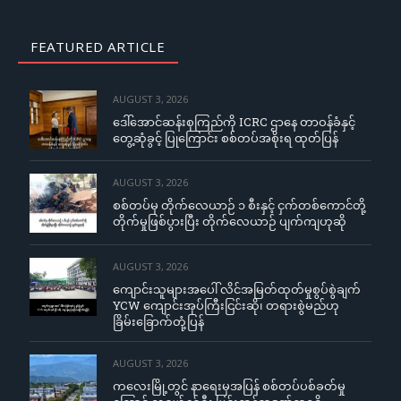
FEATURED ARTICLE
AUGUST 3, 2026
ဒေါ်အောင်ဆန်းစုကြည်ကို ICRC ဌာနေ တာဝန်ခံနှင့်
တွေ့ဆုံခွင့် ပြုကြောင်း စစ်တပ်အစိုးရ ထုတ်ပြန်
AUGUST 3, 2026
စစ်တပ်မှ တိုက်လေယာဉ် ၁ စီးနှင့် ငှက်တစ်ကောင်တို့
တိုက်မှုဖြစ်ပွားပြီး တိုက်လေယာဉ် ပျက်ကျဟုဆို
AUGUST 3, 2026
ကျောင်းသူများအပေါ် လိင်အမြတ်ထုတ်မှုစွပ်စွဲချက်
YCW ကျောင်းအုပ်ကြီးငြင်းဆို၊ တရားစွဲမည်ဟု
ခြိမ်းခြောက်တုံ့ပြန်
AUGUST 3, 2026
ကလေးမြို့တွင် နာရေးမှအပြန် စစ်တပ်ပစ်ခတ်မှု