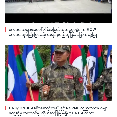
ကျောင်းသူများအပေါ် လိင်အမြတ်ထုတ်မှုစွပ်စွဲချက် YCW
ကျောင်းအုပ်ကြီးငြင်းဆို၊ တရားစွဲမည်ဟုခြိမ်းခြောက်တုံ့ပြန်
CNO/ CNDF ခေါင်းဆောင်တချို့နှင့် NSPNC ကိုယ်စားလှယ်များ
တွေ့ဆုံမှု တရားဝင်မှု၊ ကိုယ်စားပြုမှု မရှိဟု CNO ကြေညာ