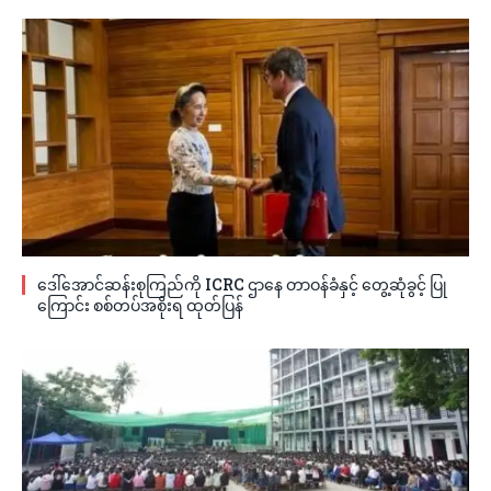
ဒေါ်အောင်ဆန်းစုကြည်ကို ICRC ဌာနေ တာဝန်ခံနှင့် တွေ့ဆုံခွင့် ပြု
ကြောင်း စစ်တပ်အစိုးရ ထုတ်ပြန်