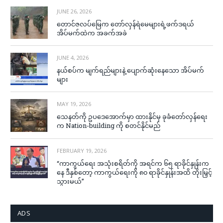
JUNE 26, 2026
တောင်ဇလပ်မြေက တော်လှန်ရဲမေများရဲ့ဖက်ဒရယ်
အိပ်မက်ထဲက အခက်အခဲ
JUNE 4, 2026
နယ်စပ်က မျက်ရည်များနဲ့ ပျောက်ဆုံးနေသော အိပ်မက်
များ
MAY 19, 2026
သေနတ်ကို ဥပဒေအောက်မှာ ထားနိုင်မှ ခုခံတော်လှန်ရေး
က Nation-building ကို စတင်နိုင်မည်
FEBRUARY 19, 2026
“ကာကွယ်ရေး အသုံးစရိတ်ကို အရင်က ၆၅ ရာခိုင်နှုန်းက
နေ ဒီနှစ်တော့ ကာကွယ်ရေးကို ၈၀ ရာခိုင်နှုန်းအထိ တိုးမြှင့်
သွားမယ်”
ADS