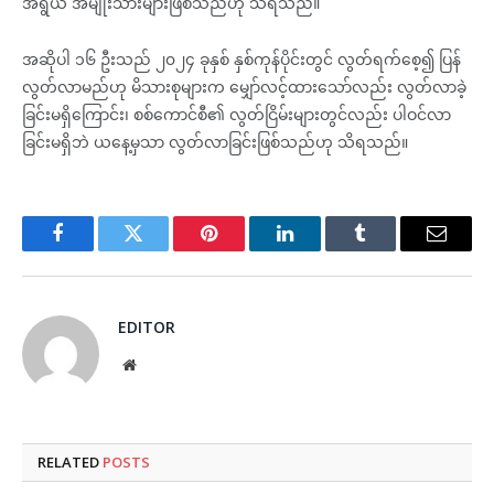
အရွယ် အမျိုးသားများဖြစ်သည်ဟု သိရသည်။
အဆိုပါ ၁၆ ဦးသည် ၂၀၂၄ ခုနှစ် နှစ်ကုန်ပိုင်းတွင် လွတ်ရက်စေ့၍ ပြန်
လွတ်လာမည်ဟု မိသားစုများက မျှော်လင့်ထားသော်လည်း လွတ်လာခဲ့
ခြင်းမရှိကြောင်း၊ စစ်ကောင်စီ၏ လွတ်ငြိမ်းများတွင်လည်း ပါဝင်လာ
ခြင်းမရှိဘဲ ယနေ့မှသာ လွတ်လာခြင်းဖြစ်သည်ဟု သိရသည်။
Facebook
Twitter
Pinterest
LinkedIn
Tumblr
Email
EDITOR
Website
RELATED
POSTS