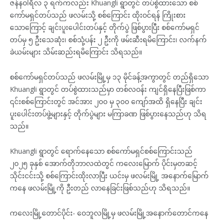
ဇန်နဝါရီလ ၃ ရက်ကလည်း Khuangli ရွာတွင် တပ်စွဲထားသော စစ်
ကော်မရှင်တပ်သည် ဖလမ်းသို့ စစ်ကြောင်း ထိုးဝင်ရန် ကြိုးစား
သောကြောင့် ချင်းပူးပေါင်းတပ်နှင့် တိုက်ပွဲ ဖြစ်ပွားပြီး စစ်ကော်မရှင်
တပ်မှ ၅ ဦးသေဆုံး၊ စစ်သုံ့ပန်း ၂ ဦးကို ဖမ်းဆီးရမိကြောင်း၊ လက်နက်
ခဲယမ်းများ သိမ်းဆည်းရမိကြောင်း သိရသည်။
စစ်ကော်မရှင်တပ်သည် ဖလမ်းမြို့မှ ၁၃ မိုင်ခန့်အကွာတွင် တည်ရှိသော
Khuangli ရွာတွင် တပ်စွဲထားသည်မှာ တစ်လဝန်း ကျင်ရှိနေပြီးဖြစ်ကာ
၎င်းစစ်ကြောင်းတွင် အင်အား ၂၀၀ မှ ၃၀၀ ကျော်အထိ ရှိနေပြီး ချင်း
ပူးပေါင်းတပ်ဖွဲ့များနှင့် တိုက်ပွဲများ မကြာခဏ ဖြစ်ပွားနေသည်ဟု သိရ
သည်။
Khuangli ရွာတွင် ရောက်နေသော စစ်ကော်မရှင်စစ်ကြောင်းသည်
၂၀၂၅ ခုနှစ် အောက်တိုဘာလထဲတွင် ကလေးမြောက် ပိုင်းမှတဆင့်
သိုင်းငင်းသို့ စစ်ကြောင်းထိုးလာပြီး ယင်းမှ ဖလမ်းမြို့ အနောက်မြောက်
ကနေ ဖလမ်းမြို့ကို ဦးတည် လာနေခြင်းဖြစ်သည်ဟု သိရသည်။
ကလေးမြို့တောင်ပိုင်း- ဝေဘူလမြို့မှ ဖလမ်းမြို့အနောက်တောင်ကနေ