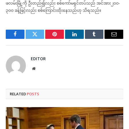
ဖလမ်းမြို့ကို ဦးတည်၍လည်း စစ်ကော်မရှင်တပ်သည် အင်အား၂၀၀-
၃၀၀ ခန့်ဖြင့်လည်း စစ်ကြောင်းထိုးနေသည်ဟု သိရသည်။
Facebook
Twitter
Pinterest
LinkedIn
Tumblr
Email
EDITOR
Website
RELATED
POSTS