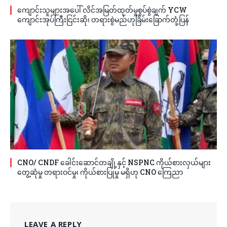
ကျောင်းသူများအပေါ် လိင်အမြတ်ထုတ်မှုစွပ်စွဲချက် YCW
ကျောင်းအုပ်ကြီးငြင်းဆို၊ တရားစွဲမည်ဟုခြိမ်းခြောက်တုံ့ပြန်
CNO/ CNDF ခေါင်းဆောင်တချို့နှင့် NSPNC ကိုယ်စားလှယ်များ
တွေ့ဆုံမှု တရားဝင်မှု၊ ကိုယ်စားပြုမှု မရှိဟု CNO ကြေညာ
LEAVE A REPLY