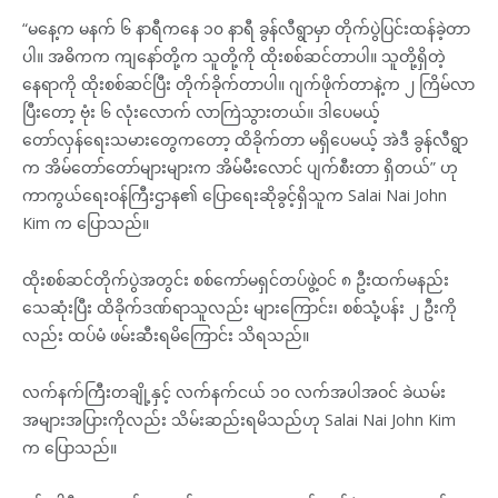
“မနေ့က မနက် ၆ နာရီကနေ ၁၀ နာရီ ခွန်လီရွာမှာ တိုက်ပွဲပြင်းထန်ခဲ့တာ
ပါ။ အဓိကက ကျနော်တို့က သူတို့ကို ထိုးစစ်ဆင်တာပါ။ သူတို့ရှိတဲ့
နေရာကို ထိုးစစ်ဆင်ပြီး တိုက်ခိုက်တာပါ။ ဂျက်ဖိုက်တာနဲ့က ၂ ကြိမ်လာ
ပြီးတော့ ဗုံး ၆ လုံးလောက် လာကြဲသွားတယ်။ ဒါပေမယ့်
တော်လှန်ရေးသမားတွေကတော့ ထိခိုက်တာ မရှိပေမယ့် အဲဒီ ခွန်လီရွာ
က အိမ်တော်တော်များများက အိမ်မီးလောင် ပျက်စီးတာ ရှိတယ်” ဟု
ကာကွယ်ရေးဝန်ကြီးဌာန၏ ပြောရေးဆိုခွင့်ရှိသူက Salai Nai John
Kim က ပြောသည်။
ထိုးစစ်ဆင်တိုက်ပွဲအတွင်း စစ်ကော်မရှင်တပ်ဖွဲ့ဝင် ၈ ဦးထက်မနည်း
သေဆုံးပြီး ထိခိုက်ဒဏ်ရာသူလည်း များကြောင်း၊ စစ်သုံ့ပန်း ၂ ဦးကို
လည်း ထပ်မံ ဖမ်းဆီးရမိကြောင်း သိရသည်။
လက်နက်ကြီးတချို့နှင့် လက်နက်ငယ် ၁၀ လက်အပါအဝင် ခဲယမ်း
အများအပြားကိုလည်း သိမ်းဆည်းရမိသည်ဟု Salai Nai John Kim
က ပြောသည်။