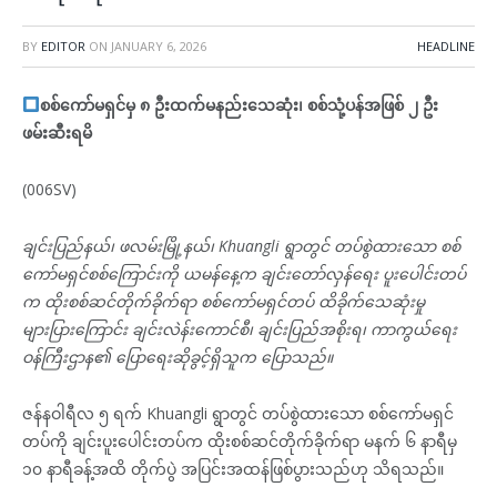
BY
EDITOR
ON
JANUARY 6, 2026
HEADLINE
စစ်ကော်မရှင်မှ ၈ ဦးထက်မနည်းသေဆုံး၊ စစ်သုံ့ပန်အဖြစ် ၂ ဦး
ဖမ်းဆီးရမိ
(006SV)
ချင်းပြည်နယ်၊ ဖလမ်းမြို့နယ်၊ Khuangli ရွာတွင် တပ်စွဲထားသော စစ်
ကော်မရှင်စစ်ကြောင်းကို ယမန်နေ့က ချင်းတော်လှန်ရေး ပူးပေါင်းတပ်
က ထိုးစစ်ဆင်တိုက်ခိုက်ရာ စစ်ကော်မရှင်တပ် ထိခိုက်သေဆုံးမှု
များပြားကြောင်း ချင်းလဲန်းကောင်စီ၊ ချင်းပြည်အစိုးရ၊ ကာကွယ်ရေး
ဝန်ကြီးဌာန၏ ပြောရေးဆိုခွင့်ရှိသူက ပြောသည်။
ဇန်နဝါရီလ ၅ ရက် Khuangli ရွာတွင် တပ်စွဲထားသော စစ်ကော်မရှင်
တပ်ကို ချင်းပူးပေါင်းတပ်က ထိုးစစ်ဆင်တိုက်ခိုက်ရာ မနက် ၆ နာရီမှ
၁၀ နာရီခန့်အထိ တိုက်ပွဲ အပြင်းအထန်ဖြစ်ပွားသည်ဟု သိရသည်။