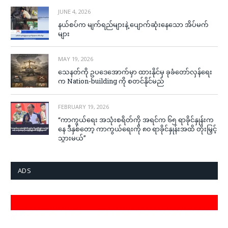
JUNE 4, 2026
နယ်စပ်က မျက်ရည်များနဲ့ ပျောက်ဆုံးနေသော အိပ်မက်
များ
MAY 19, 2026
သေနတ်ကို ဥပဒေအောက်မှာ ထားနိုင်မှ ခုခံတော်လှန်ရေး
က Nation-building ကို စတင်နိုင်မည်
FEBRUARY 19, 2026
“ကာကွယ်ရေး အသုံးစရိတ်ကို အရင်က ၆၅ ရာခိုင်နှုန်းက
နေ ဒီနှစ်တော့ ကာကွယ်ရေးကို ၈၀ ရာခိုင်နှုန်းအထိ တိုးမြှင့်
သွားမယ်”
ADS