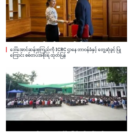
ဒေါ်အောင်ဆန်းစုကြည်ကို ICRC ဌာနေ တာဝန်ခံနှင့် တွေ့ဆုံခွင့် ပြု
ကြောင်း စစ်တပ်အစိုးရ ထုတ်ပြန်