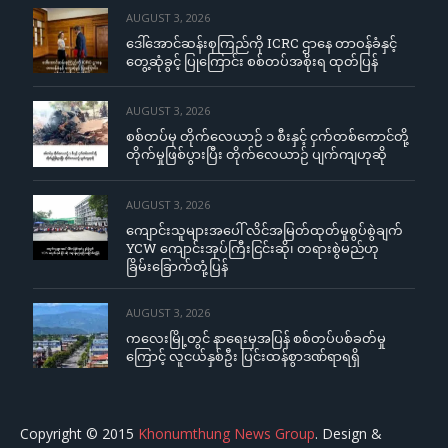
AUGUST 3, 2026
ဒေါ်အောင်ဆန်းစုကြည်ကို ICRC ဌာနေ တာဝန်ခံနှင့်
တွေ့ဆုံခွင့် ပြုကြောင်း စစ်တပ်အစိုးရ ထုတ်ပြန်
AUGUST 3, 2026
စစ်တပ်မှ တိုက်လေယာဉ် ၁ စီးနှင့် ငှက်တစ်ကောင်တို့
တိုက်မှုဖြစ်ပွားပြီး တိုက်လေယာဉ် ပျက်ကျဟုဆို
AUGUST 3, 2026
ကျောင်းသူများအပေါ် လိင်အမြတ်ထုတ်မှုစွပ်စွဲချက်
YCW ကျောင်းအုပ်ကြီးငြင်းဆို၊ တရားစွဲမည်ဟု
ခြိမ်းခြောက်တုံ့ပြန်
AUGUST 3, 2026
ကလေးမြို့တွင် နာရေးမှအပြန် စစ်တပ်ပစ်ခတ်မှု
ကြောင့် လူငယ်နှစ်ဦး ပြင်းထန်စွာဒဏ်ရာရရှိ
Copyright © 2015
Khonumthung News Group
. Design &