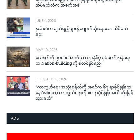
အိပ်မက်ထဲက အခက်အခဲ
JUNE 4, 2026
နယ်စပ်က မျက်ရည်များနဲ့ ပျောက်ဆုံးနေသော အိပ်မက်
များ
MAY 19, 2026
သေနတ်ကို ဥပဒေအောက်မှာ ထားနိုင်မှ ခုခံတော်လှန်ရေး
က Nation-building ကို စတင်နိုင်မည်
FEBRUARY 19, 2026
“ကာကွယ်ရေး အသုံးစရိတ်ကို အရင်က ၆၅ ရာခိုင်နှုန်းက
နေ ဒီနှစ်တော့ ကာကွယ်ရေးကို ၈၀ ရာခိုင်နှုန်းအထိ တိုးမြှင့်
သွားမယ်”
ADS