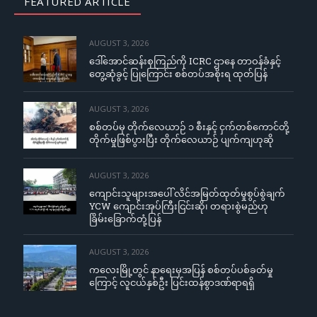
FEATURED ARTICLE
AUGUST 3, 2026
ဒေါ်အောင်ဆန်းစုကြည်ကို ICRC ဌာနေ တာဝန်ခံနှင့်
တွေ့ဆုံခွင့် ပြုကြောင်း စစ်တပ်အစိုးရ ထုတ်ပြန်
AUGUST 3, 2026
စစ်တပ်မှ တိုက်လေယာဉ် ၁ စီးနှင့် ငှက်တစ်ကောင်တို့
တိုက်မှုဖြစ်ပွားပြီး တိုက်လေယာဉ် ပျက်ကျဟုဆို
AUGUST 3, 2026
ကျောင်းသူများအပေါ် လိင်အမြတ်ထုတ်မှုစွပ်စွဲချက်
YCW ကျောင်းအုပ်ကြီးငြင်းဆို၊ တရားစွဲမည်ဟု
ခြိမ်းခြောက်တုံ့ပြန်
AUGUST 3, 2026
ကလေးမြို့တွင် နာရေးမှအပြန် စစ်တပ်ပစ်ခတ်မှု
ကြောင့် လူငယ်နှစ်ဦး ပြင်းထန်စွာဒဏ်ရာရရှိ