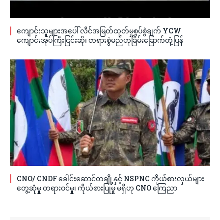
ကျောင်းသူများအပေါ် လိင်အမြတ်ထုတ်မှုစွပ်စွဲချက် YCW
ကျောင်းအုပ်ကြီးငြင်းဆို၊ တရားစွဲမည်ဟုခြိမ်းခြောက်တုံ့ပြန်
CNO/ CNDF ခေါင်းဆောင်တချို့နှင့် NSPNC ကိုယ်စားလှယ်များ
တွေ့ဆုံမှု တရားဝင်မှု၊ ကိုယ်စားပြုမှု မရှိဟု CNO ကြေညာ