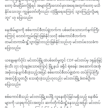
တော့ မီးမငြိမ်းလို့ရှိရင် အများကြီးလောင်မှာ၊အရေအတွက်တော့ မသိ
နိုင်သေးဘူး ကျွန်တော်တို့လည်း လုံခြုံရေးကြောင့် သွားကြည့်လို့မရ
ဘူး” ဟု ပြောသည်။
နေအိမ်များကို စစ်ကောင်စီတပ်ဖွဲ့ဘက်က ပစ်ခတ်သောလက်နက်ကြီး
ကြောင့် လောင်ကျွမ်းခြင်းဖြစ်နိုင်သလို စစ်ကောင်စီဘက်က
တမင်တကာမီးရှို့သွားခြင်းလည်းဖြစ်နိုင်သည်ဟု မင်းတပ်ဒေသခံက
ပြောသည်။
ယနေ့မနက်ပိုင်း မင်းတပ်မြို့ထဲပစ်ခတ်မှုတွင် CDF-မင်းတပ်မှ ဒရုန်းဖြင့်
ဗုံးသီး (၇) လုံးချခဲ့သောကြောင့် မြို့နယ် ခရိုင် ရဲစခန်း အဆောက်အအုံ
အမိုးလန်ပျက်စီးခဲ့သည့်အပြင် စစ်ကောင်စီတပ်ဖွဲ့ထဲက တပ်ကြပ်ကြီး
အဆင့်ရှိသူတဦး သေဆုံးခဲ့သည်ဟုလည်း မင်းတပ်မြို့ခံတစ်ဦးက
ပြောသည်။
စစ်ကောင်စီသည် မင်းတပ်မြို့ပေါ်ရှိ လူနေထိုင်ခြင်းမရှိသည့် နေအိမ်
များကို ယခုရက်ပိုင်းအတွင်း ဆက်တိုက်မီးရှို့နေသည့်အပြင် မင်းတပ်