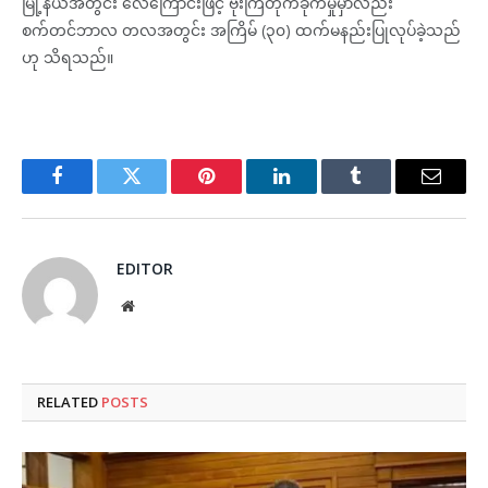
မြို့နယ်အတွင်း လေကြောင်းဖြင့် ဗုံးကြဲတိုက်ခိုက်မှုမှာလည်း
စက်တင်ဘာလ တလအတွင်း အကြိမ် (၃၀) ထက်မနည်းပြုလုပ်ခဲ့သည်
ဟု သိရသည်။
Facebook
Twitter
Pinterest
LinkedIn
Tumblr
Email
EDITOR
Website
RELATED
POSTS