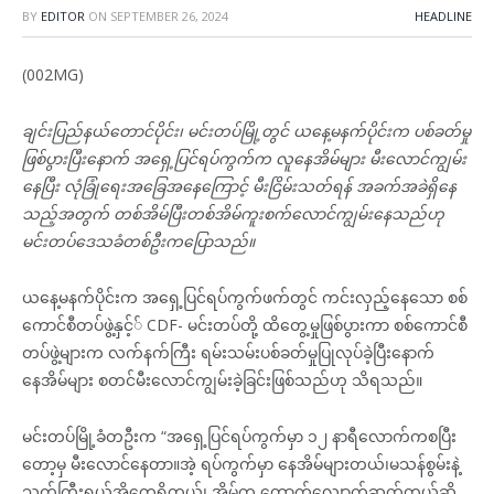
BY
EDITOR
ON
SEPTEMBER 26, 2024
HEADLINE
(002MG)
ချင်းပြည်နယ်တောင်ပိုင်း၊ မင်းတပ်မြို့တွင် ယနေ့မနက်ပိုင်းက ပစ်ခတ်မှု
ဖြစ်ပွားပြီးနောက် အရှေ့ပြင်ရပ်ကွက်က လူနေအိမ်များ မီးလောင်ကျွမ်း
နေပြီး လုံခြုံရေးအခြေအ‌နေကြောင့် မီးငြိမ်းသတ်ရန် အခက်အခဲရှိနေ
သည့်အတွက် တစ်အိမ်ပြီးတစ်အိမ်ကူးစက်လောင်ကျွမ်းနေသည်ဟု
မင်းတပ်ဒေသခံတစ်ဦးကပြောသည်။
ယနေ့မနက်ပိုင်းက အရှေ့ပြင်ရပ်ကွက်ဖက်တွင် ကင်းလှည့်နေသော စစ်
ကောင်စီတပ်ဖွဲ့နှင့်် CDF- မင်းတပ်တို့ ထိတွေ့မှုဖြစ်ပွားကာ စစ်ကောင်စီ
တပ်ဖွဲ့များက လက်နက်ကြီး ရမ်းသမ်းပစ်ခတ်မှုပြုလုပ်ခဲ့ပြီးနောက်
နေအိမ်များ စတင်မီးလောင်ကျွမ်းခဲ့ခြင်းဖြစ်သည်ဟု သိရသည်။
မင်းတပ်မြို့ခံတဦးက “အရှေ့ပြင်ရပ်ကွက်မှာ ၁၂ နာရီလောက်ကစပြီး
တော့မှ မီးလောင်နေတာ။အဲ့ ရပ်ကွက်မှာ နေအိမ်များတယ်၊မသန်စွမ်းနဲ့
သက်ကြီးရွယ်အိုတွေရှိတယ်၊ အိမ်က တောက်လျှောက်ဆက်တယ်ဆို