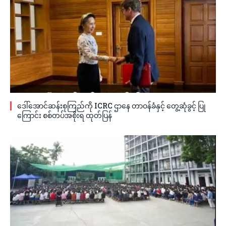
ဒေါ်အောင်ဆန်းစုကြည်ကို ICRC ဌာနေ တာဝန်ခံနှင့် တွေ့ဆုံခွင့် ပြု
ကြောင်း စစ်တပ်အစိုးရ ထုတ်ပြန်