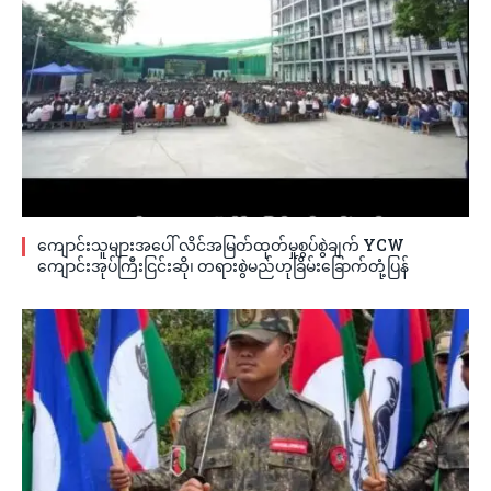
ကျောင်းသူများအပေါ် လိင်အမြတ်ထုတ်မှုစွပ်စွဲချက် YCW
ကျောင်းအုပ်ကြီးငြင်းဆို၊ တရားစွဲမည်ဟုခြိမ်းခြောက်တုံ့ပြန်