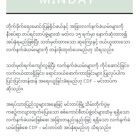
တိုက်ခိုက်ရေးမောင်းပြန်ရိုင်ဖယ်နှင့် အခြားလက်နက်ခဲယမ်းများကို
နီးစပ်ရာ တပ်ရင်းတပ်ဖွဲ့များထံ မတ်လ ၁၅ ရက်မှာ နောက်ဆုံးထား၍
အပ်နှံရမည်ဖြစ်ပြီး သတ်မှတ်ထားသော ဆုကြေးနှင့် ဝယ်ယူထားသော
လက်နက်ခဲယမ်းများကို တန်းဖိုးထုတ်ပေးမည်ဟု သိရသည်။
သတ်မှတ်ရက်ကျော်လွန်ပြီး လက်နက်ခဲယမ်းများကို ကိုင်ဆောင်ခြင်း၊
လက်ဝယ်ထားရှိခြင်း၊ ရောင်းဝယ်ဖောက်ကားခြင်းများ ပြုလုပ်ပါက
ပြင်းပြင်းထန်ထန် အရေးယူခြင်းခံရမည်ဟု CDF – မင်းတပ်က
ဆိုသည်။
အရပ်သားပြည်သူများအနေဖြင့် မင်းတပ်မြို့သိမ်းတိုက်ပွဲမှ
ကစဉ့်ကလျားထွက်ပြေးသော စစ်ကောင်စီတပ်ဖွဲ့ဝင်များထံမှ ရရှိသော
လက်နက်ခဲယမ်းဖြစ်စေ၊ အခြားတနည်းနည်းဖြင့် ရရှိသော လက်နက်ခဲ
ယမ်းဖြစ်စေ CDF – မင်းတပ်ထံ အပ်နှံရမည်ဟု သိရသည်။