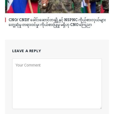
CNO/ CNDF ခေါင်းဆောင်တချို့နှင့် NSPNC ကိုယ်စားလှယ်များ
တွေ့ဆုံမှု တရားဝင်မှု၊ ကိုယ်စားပြုမှု မရှိဟု CNO ကြေညာ
LEAVE A REPLY