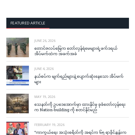
FEATURED ARTICLE
JUNE 26, 2026
တောင်ဇလပ်မြေက တော်လှန်ရဲမေများရဲ့ဖက်ဒရယ်
အိပ်မက်ထဲက အခက်အခဲ
JUNE 4, 2026
နယ်စပ်က မျက်ရည်များနဲ့ ပျောက်ဆုံးနေသော အိပ်မက်
များ
MAY 19, 2026
သေနတ်ကို ဥပဒေအောက်မှာ ထားနိုင်မှ ခုခံတော်လှန်ရေး
က Nation-building ကို စတင်နိုင်မည်
FEBRUARY 19, 2026
“ကာကွယ်ရေး အသုံးစရိတ်ကို အရင်က ၆၅ ရာခိုင်နှုန်းက