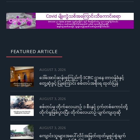
FEATURED ARTICLE
AUGUST 3, 2026
ဒေါ်အောင်ဆန်းစုကြည်ကို ICRC ဌာနေ တာဝန်ခံနှင့်
တွေ့ဆုံခွင့် ပြုကြောင်း စစ်တပ်အစိုးရ ထုတ်ပြန်
AUGUST 3, 2026
စစ်တပ်မှ တိုက်လေယာဉ် ၁ စီးနှင့် ငှက်တစ်ကောင်တို့
တိုက်မှုဖြစ်ပွားပြီး တိုက်လေယာဉ် ပျက်ကျဟုဆို
AUGUST 3, 2026
ကျောင်းသူများအပေါ် လိင်အမြတ်ထုတ်မှုစွပ်စွဲချက်