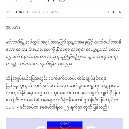
BY
EDITOR
ON
FEBRUARY 26, 2025
HEADLINE
(006SV)
မင်းတပ်မြို့နယ်တွင် အရပ်သားပြည်သူများအနေဖြင့် လက်ဝယ်ထားရှိ
သော လက်နက်ခဲယမ်းများကို နီးစပ်ရာ တပ်ရင်း တပ်ဖွဲ့များထံ မတ်လ
၁၅ ရက် နောက်ဆုံးထား အပ်နှံရမည်ဖြစ်ကြောင်း ချင်းကာကွယ်ရေး
တပ်ဖွဲ့ – မင်းတပ်က ထုတ်ပြန်လာသည်။
ထိန်းချုပ်နယ်မြေအတွင်း လက်နက်ခဲယမ်း ထိန်းချုပ်နိုင်ရေး၊
ပြည်သူလူထုကို လက်နက်ခဲယမ်းနှင့် ဖောက်ခွဲရေးပစ္စည်း အန္တရာယ်မှ
ကာကွယ်နိုင်ရေးအတွက် အထူးအလေးထား ဆောင်ရွက်လျက်ရှိခြင်း
ကြောင်း လက်နက်ခဲယမ်းများ အပ်နှံရန် ဆောင်ရွက်ခြင်းဖြစ်သည်ဟု
CDM – မင်းတပ်က ဖေဖော်ဝါရီလ ၂၅ ရက်မှာ ထုတ်ပြန်သည်။