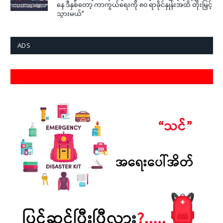
နေ ဒီနှစ်တော့ ကာကွယ်ရေးကို ၈၀ ရာခိုင်နှုန်းအထိ တိုးမြှင့်
သွားမယ်”
ADS