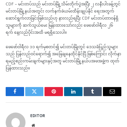
CDF – မင်းတပ်သည် မင်းတပ်မြို့သိမ်းတိုက်ပွဲအပြီး ၂ လနီးပါးခန့်တွင်
မင်းတပ်မြို့နယ်အတွင်း လက်နက်ခဲယမ်းထိန်းချုပ်နိုင် ရေးအတွက်
ဆောင်ရွက်လာခြင်းဖြစ်သည်ဟု နားလည်ရပြီး CDF မင်းတပ်တာဝန်ရှိ
သူများကို ဆက်သွယ်မေး မြန်းထားသော်လည်း ဖေဖော်ဝါရီလ ၂၆
ရက် နေ့လည်ပိုင်းအထိ မရရှိသေးပါ။
ဖေဖော်ဝါရီလ ၁၁ ရက်မှစတင်၍ မင်းတပ်မြိုတွင် ဒေသခံပြည်သူများ
သည် ပြန်လည်ဝင်ရောက်၍ အခြေချနေထိုင်နိုင်ပြီ ဖြစ်ကြောင်း လိုက်နာ
ရမည့်စည်းကမ်းချက်များနှင့်အတူ မင်းတပ်မြို့နယ်ပအဖအဖွဲ့က ထုတ်
ပြန်ထားသည်။
Facebook
Twitter
Pinterest
LinkedIn
Tumblr
Email
EDITOR
Website