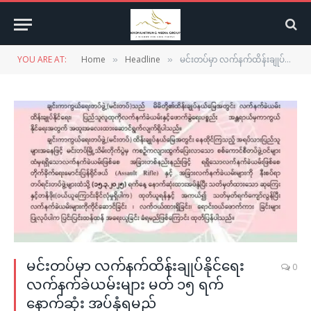
YOU ARE AT:
Home
Headline
မင်းတပ်မှာ လက်နက်ထိန်းချုပ်နိုင်ရေး လက်နက်ခဲယမ်းများ မတ် ၁၅ ရက် နောက်ဆုံး အပ်နှံရမည်
»
»
မင်းတပ်မှာ လက်နက်ထိန်းချုပ်နိုင်ရေး
0
လက်နက်ခဲယမ်းများ မတ် ၁၅ ရက်
နောက်ဆုံး အပ်နှံရမည်