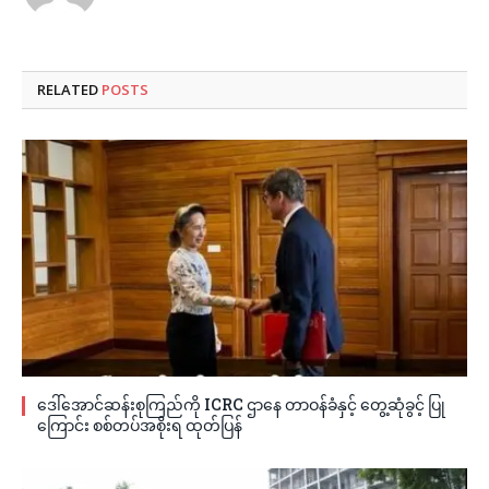
RELATED
POSTS
ဒေါ်အောင်ဆန်းစုကြည်ကို ICRC ဌာနေ တာဝန်ခံနှင့် တွေ့ဆုံခွင့် ပြု
ကြောင်း စစ်တပ်အစိုးရ ထုတ်ပြန်