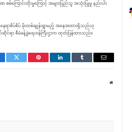
 စစ်ကြောင်းထိုးမှုကြောင့် အများပြည်သူ အသုံးပြုမှု နည်းပါး
ရာစိပ်စိပ် မိုးထစ်ချုန်းရွာမည့် အနေအထားရှိသည်ဟု
င်ရာ စီမံခန့်ခွဲရေးဝန်ကြီးဌာက ထုတ်ပြန်ထားသည်။
cebook
Twitter
Pinterest
LinkedIn
Tumblr
Email
Website