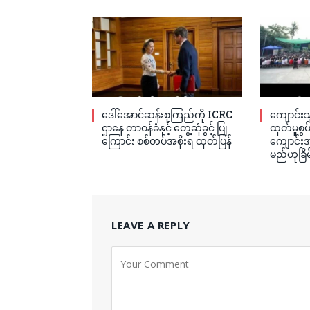
ဒေါ်အောင်ဆန်းစုကြည်ကို ICRC
ကျောင်းသ
ဌာနေ တာဝန်ခံနှင့် တွေ့ဆုံခွင့် ပြု
ထုတ်မှုစွ
ကြောင်း စစ်တပ်အစိုးရ ထုတ်ပြန်
ကျောင်းအု
မည်ဟုခြိမ
LEAVE A REPLY