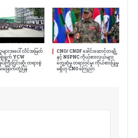
ူများအပေါ် လိင်အမြတ်
CNO/ CNDF ခေါင်းဆောင်တချို့
ပ်စွဲချက် YCW
နှင့် NSPNC ကိုယ်စားလှယ်များ
ပ်ကြီးငြင်းဆို၊ တရားစွဲ
တွေ့ဆုံမှု တရားဝင်မှု၊ ကိုယ်စားပြုမှု
်းခြောက်တုံ့ပြန်
မရှိဟု CNO ကြေညာ