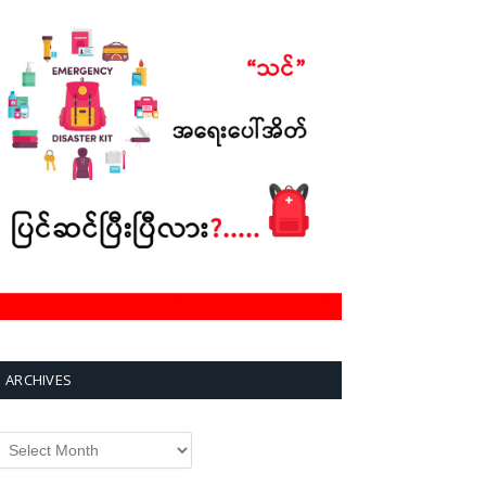
ARCHIVES
rchives