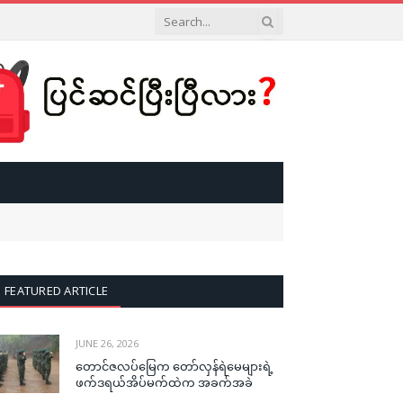
FEATURED ARTICLE
JUNE 26, 2026
တောင်ဇလပ်မြေက တော်လှန်ရဲမေများရဲ့
ဖက်ဒရယ်အိပ်မက်ထဲက အခက်အခဲ