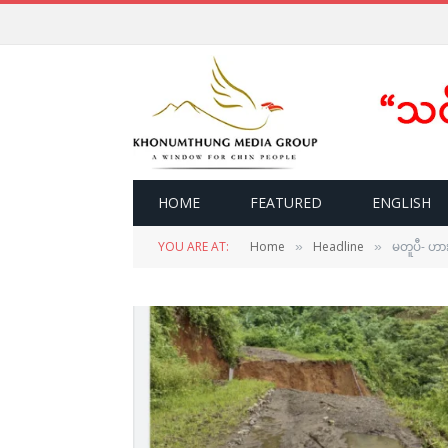
HOME
FEATURED
ENGLISH
YOU ARE AT:
Home
Headline
မတူပီ- ဟား
»
»