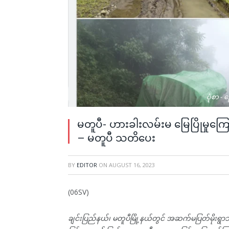
ပုံစာ -
မတူပီ- ဟားခါးလမ်းမ မြေပြိုမှုကြေ
– မတူပီ သတိပေး
BY
EDITOR
ON
AUGUST 16, 2023
(06SV)
ချင်းပြည်နယ်၊ မတူပီမြို့နယ်တွင် အဆက်မပြတ်မိုးရွာသွန်