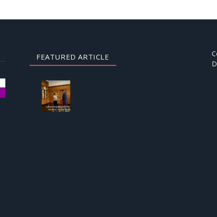
C
FEATURED ARTICLE
D
AUGUST
3, 2026
ဒေါ်
အောင်
ဆန်းစု
ကြည်
ကို
ICRC
ဌာနေ
တာဝန်ခံ
နှင့်
တွေ့ဆုံ
ခွင့် ပြု
ကြောင်း
စစ်တပ်