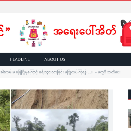
HEADLINE
ABOUT US
ခါးလမ်းမ မြေပြိုမှုကြောင့် ခရီးသွားလာခြင်း မပြုလုပ်ကြရန် CDF – မတူပီ သတိပေး