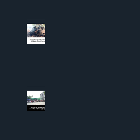
အစိုးရ
ထုတ်
ပြန်
AUGUST 3,
2026
စစ်တပ်မှ
တိုက်လေယာဉ်
၁ စီးနှင့် ငှက်
တစ်ကောင်တို့
တိုက်မှုဖြစ်ပွား
ပြီး
တိုက်လေယာဉ်
ပျက်ကျဟုဆို
AUGUST 3,
2026
ကျောင်းသူ
များအပေါ်
လိင်အမြတ်
ထုတ်မှု
စွပ်စွဲချက်
YCW