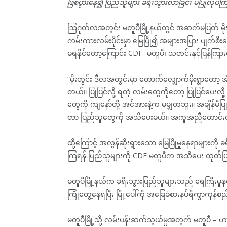
ဖြစ်ပွားနေ၍ ပြည်သူများ ခရီးသွားလာခြင်း မပြုလု
ဩဂုတ်လအတွင်း မတူပီမြို့နယ်တွင် အဆက်မပြတ် မိုးရွာသ
ကမ်းကားလမ်းပိုင်းမှာ မြေပြို၍ အများအပြား ပျက်စီး
မရနိုင်တော့ကြောင်း CDF -မတူပီ၊ သတင်းနှင့်ပြန်က
“မိုးတွင်း ဒီလအတွင်းမှာ တောက်လျှောက်မိုးရွာတော့ အ
တယ်။ ပြုပြင်လို့ ရတဲ့ လမ်းတွေကိုတော့ ပြုပြင်ပေးလိ
တွေကို ကျနော်တို့ အင်အားနဲ့က မမျှတဘူး။ အချိန်မီပြ
တာ ပြည်သူတွေကို အသိပေးမယ်။ အကူအညီတောင်းတာ
ထို့ကြောင့် အလွန်ဆိုးရွားသော မြေပြိုမှုနေရာများကို
ကြရန် ပြည်သူများကို CDF မတူပီက အသိပေး ထုတ်ပြ
မတူပီမြို့နယ်က ခရီးသွားပြည်သူများသည် ရေကြီးမှုနှင
ကြုံတွေ့နေရပြီး မြို့ပေါ်ကို အခြေခံစားနပ်ရိက္ခာကု
မတူပီမြို့သို့ လမ်းပန်းဆက်သွယ်မှုအတွက် မတူပီ – 