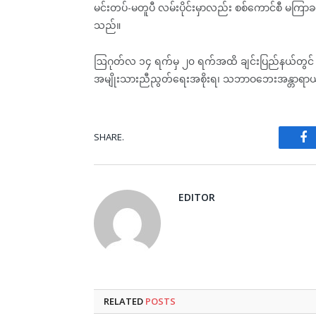
မင်းတပ်-မတူပီ လမ်းပိုင်းမှာလည်း စစ်ကောင်စီ မကြာခဏ
သည်။
ဩဂုတ်လ ၁၄ ရက်မှ ၂၀ ရက်အထိ ချင်းပြည်နယ်တွင် နေ
အမျိုးသားညီညွတ်ရေးအစိုးရ၊ သဘာဝဘေးအန္တာရာယ်ဆို
SHARE.
Fa
EDITOR
RELATED
POSTS