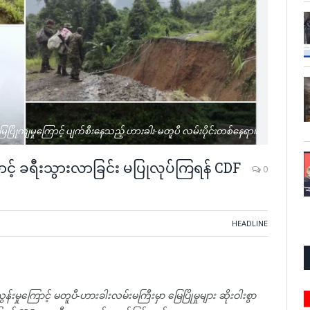
 မြေပြိုကျမှုကြောင့် ပျက်စီးနေသည့် ဟားခါး-မတူပီ လမ်းပိုင်းတစ်နေရာ။
ာင့် ခရီးသွားလာခြင်း မပြုလုပ်ကြရန် CDF
0
HEADLINE
းမှုကြောင့် မတူပီ-ဟားခါးလမ်းမကြီးမှာ မြေပြိုမှုများ ဆိုးဝါးစွာ