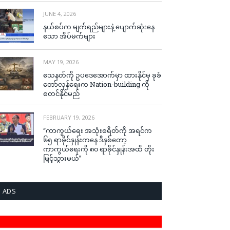
JUNE 4, 2026
နယ်စပ်က မျက်ရည်များနဲ့ ပျောက်ဆုံးနေ
သော အိပ်မက်များ
MAY 19, 2026
သေနတ်ကို ဥပဒေအောက်မှာ ထားနိုင်မှ ခုခံ
တော်လှန်ရေးက Nation-building ကို
စတင်နိုင်မည်
FEBRUARY 19, 2026
“ကာကွယ်ရေး အသုံးစရိတ်ကို အရင်က
၆၅ ရာခိုင်နှုန်းကနေ ဒီနှစ်တော့
ကာကွယ်ရေးကို ၈၀ ရာခိုင်နှုန်းအထိ တိုး
မြှင့်သွားမယ်”
ADS