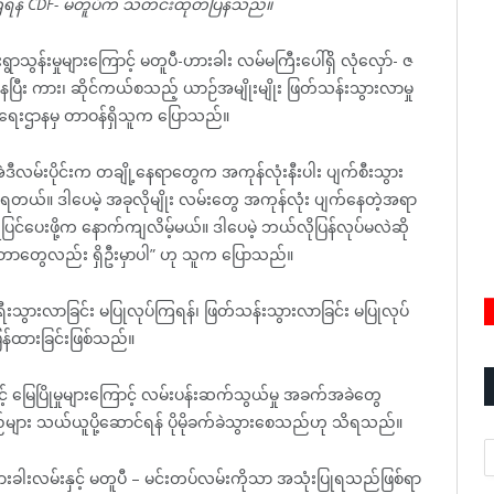
ပ်ကြရန် CDF- မတူပီက သတင်းထုတ်ပြန်သည်။
ွန်းမှုများကြောင့် မတူပီ-ဟားခါး လမ်မကြီးပေါ်ရှိ လုံလှော်- ဇ
နေပြီး ကား၊ ဆိုင်ကယ်စသည့် ယာဉ်အမျိုးမျိုး ဖြတ်သန်းသွားလာမှု
ြားရေးဌာနမှ တာဝန်ရှိသူက ပြောသည်။
ဲဒီလမ်းပိုင်းက တချို့နေရာတွေက အကုန်လုံးနီးပါး ပျက်စီးသွား
ု့ ရတယ်။ ဒါပေမဲ့ အခုလိုမျိုး လမ်းတွေ အကုန်လုံး ပျက်နေတဲ့အရာ
ုပြင်ပေးဖို့က နောက်ကျလိမ့်မယ်။ ဒါပေမဲ့ ဘယ်လိုပြန်လုပ်မလဲဆို
တွေလည်း ရှိဦးမှာပါ” ဟု သူက ပြောသည်။
 ခရီးသွားလာခြင်း မပြုလုပ်ကြရန်၊ ဖြတ်သန်းသွားလာခြင်း မပြုလုပ်
န်ထားခြင်းဖြစ်သည်။
့် မြေပြိုမှုများကြောင့် လမ်းပန်းဆက်သွယ်မှု အခက်အခဲတွေ
န်စည်များ သယ်ယူပို့ဆောင်ရန် ပိုမိုခက်ခဲသွားစေသည်ဟု သိရသည်။
A
ဟားခါးလမ်းနှင့် မတူပီ – မင်းတပ်လမ်းကိုသာ အသုံးပြုရသည်ဖြစ်ရာ