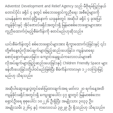
Adventist Development and Relief Agency သည် မီဇိုရမ်ပြည်နယ်
တောင်ပိုင်း ခရိုင် ၄ ခုတွင် စစ်ဘေးရှောင်ကူညီရေး အစီစဉ်များကို
ယမန်နှစ်က စတင်ခဲ့ပြီးနောက် ယခုနှစ်တွင် အဆိုပါ ခရိုင် ၄ ခုအပြင်
ကျန်ဖိုင်းနှင့် အိုင်ဇောလ်ခရိုင်အတွင်းရှိ မြန်မာစစ်ဘေးရှောများအား
ကူညီထောက်ပံ့မည့်စီမံကိန်းကို စတင်မည်ဟုဆိုသည်။
ယင်းစီမံကိန်းတွင် စစ်ဘေးရှောင်များအား ရိက္ခာထောက်ပံ့ခြင်းနှင့် ၎င်း
တို့၏နေ့စဉ်လိုအပ်ချက်များဖြည့်ဆည်းပေးခြင်း၊ ကျန်းမာရေး
စောင့်ရှောက်မှုပေးခြင်း၊ ကျောင်းနေရွယ်ကလေးငယ်များ၏
လိုအပ်ချက်များဖြည့်ဆည်းပေးခြင်းနှင့် Children Friendly Space များ
ဖန်တီးပေးခြင်းတို့ပါဝင်မည်ဖြစ်ပြီး စီမံကိန်းကာလမှာ ၁၂ လကြာမြင့်
မည်ဟု သိရသည်။
အဆိုပါဆွေးနွေးပွဲတွင်ဖော်ပြထားချက်အရ မတ်လ ၂၀ ရက်နေ့အထိ
ကျန်ဖိုင်းခရိုင်အတွင်းရှိ ကျေးရွာပေါင်း ၄၇ ရွာတွင် မြန်မာစစ်ဘေး
ရှောင်ဦးရေ စုစုပေါင်း ၁၀၂၂၆ ဦးရှိပြီး အမျိုးသား ၃၀၃၃ ဦး၊
အမျိုးသမီး ၃၂၆၄ နှင့် ကလေးငယ် ၃၉၂၉ ဦး ရှိသည်ဟု သိရသည်။