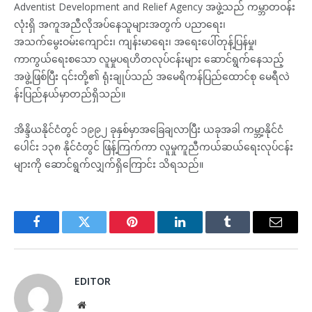
Adventist Development and Relief Agency အဖွဲ့သည် ကမ္ဘာတဝန်း
လုံးရှိ အကူအညီလိုအပ်နေသူများအတွက် ပညာရေး၊
အသက်မွေးဝမ်းကျောင်း၊ ကျန်းမာရေး၊ အရေးပေါ်တုန့်ပြန်မှု၊
ကာကွယ်ရေးစသော လူမှုပရဟိတလုပ်ငန်းများ ဆောင်ရွက်နေသည့်
အဖွဲ့ဖြစ်ပြီး ၎င်းတို့၏ ရုံးချုပ်သည် အမေရိကန်ပြည်ထောင်စု မေရီလဲ
န်းပြည်နယ်မှာတည်ရှိသည်။
အိန္ဒိယနိုင်ငံတွင် ၁၉၉၂ ခုနှစ်မှာအခြေချလာပြီး ယခုအခါ ကမ္ဘာ့နိုင်ငံ
ပေါင်း ၁၃၈ နိုင်ငံတွင် ဖြန့်ကြက်ကာ လူမှုကူညီကယ်ဆယ်ရေးလုပ်ငန်း
များကို ဆောင်ရွက်လျှက်ရှိကြောင်း သိရသည်။
Facebook
Twitter
Pinterest
LinkedIn
Tumblr
Email
EDITOR
Website