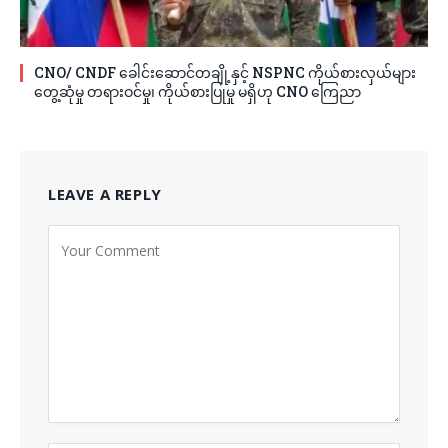
CNO/ CNDF ခေါင်းဆောင်တချို့နှင့် NSPNC ကိုယ်စားလှယ်များ
တွေ့ဆုံမှု တရားဝင်မှု၊ ကိုယ်စားပြုမှု မရှိဟု CNO ကြေညာ
LEAVE A REPLY