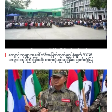
ကျောင်းသူများအပေါ် လိင်အမြတ်ထုတ်မှုစွပ်စွဲချက် YCW
ကျောင်းအုပ်ကြီးငြင်းဆို၊ တရားစွဲမည်ဟုခြိမ်းခြောက်တုံ့ပြန်