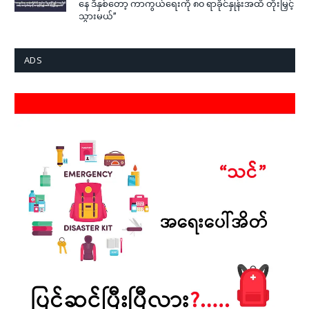
နေ ဒီနှစ်တော့ ကာကွယ်ရေးကို ၈၀ ရာခိုင်နှုန်းအထိ တိုးမြှင့်
သွားမယ်”
ADS