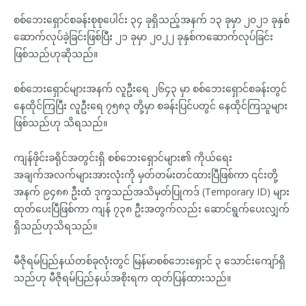
စစ်ဘေးရှောင်စခန်းစုစုပေါင်း ၃၄ ခုရှိသည့်အနက် ၁၃ ခုမှာ ၂၀၂၁ ခုနှစ်
ဆောက်လုပ်ခဲ့ခြင်းဖြစ်ပြီး ၂၁ ခုမှာ ၂၀၂၂ ခုနှစ်ကဆောက်လုပ်ခြင်း
ဖြစ်သည်ဟုဆိုသည်။
စစ်ဘေးရှောင်များအနက် လူဦးရေ ၂၆၄၃ မှာ စစ်ဘေးရှောင်စခန်းတွင်
နေထိုင်ကြပြီး လူဦးရေ ၇၅၈၃ တို့မှာ စခန်းပြင်ပတွင် နေထိုင်ကြသူများ
ဖြစ်သည်ဟု သိရသည်။
ကျန်ဖိုင်းခရိုင်အတွင်းရှိ စစ်ဘေးရှောင်များ၏ ကိုယ်ရေး
အချက်အလက်များအားလုံးကို မှတ်တမ်းတင်ထားပြီဖြစ်ကာ ၎င်းတို့
အနက် ၉၄၈၈ ဦးထံ ဒုက္ခသည်အသိမှတ်ပြုကဒ် (Temporary ID) များ
ထုတ်ပေးပြီဖြစ်ကာ ကျန် ၇၃၈ ဦးအတွက်လည်း ဆောင်ရွက်ပေးလျှက်
ရှိသည်ဟုသိရသည်။
မီဇိုရမ်ပြည်နယ်တစ်ခုလုံးတွင် မြန်မာစစ်ဘေးရှောင် ၃ သောင်းကျော်ရှိ
သည်ဟု မီဇိုရမ်ပြည်နယ်အစိုးရက ထုတ်ပြန်ထားသည်။