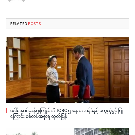
RELATED
POSTS
ဒေါ်အောင်ဆန်းစုကြည်ကို ICRC ဌာနေ တာဝန်ခံနှင့် တွေ့ဆုံခွင့် ပြု
ကြောင်း စစ်တပ်အစိုးရ ထုတ်ပြန်