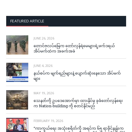
FEATURED ARTICLE
JUNE 26, 2026
တောင်ဇလပ်မြေက တော်လှန်ရဲမေများရဲ့ဖက်ဒရယ်
အိပ်မက်ထဲက အခက်အခဲ
JUNE 4, 2026
နယ်စပ်က မျက်ရည်များနဲ့ ပျောက်ဆုံးနေသော အိပ်မက်
များ
MAY 19, 2026
သေနတ်ကို ဥပဒေအောက်မှာ ထားနိုင်မှ ခုခံတော်လှန်ရေး
က Nation-building ကို စတင်နိုင်မည်
FEBRUARY 19, 2026
“ကာကွယ်ရေး အသုံးစရိတ်ကို အရင်က ၆၅ ရာခိုင်နှုန်းက