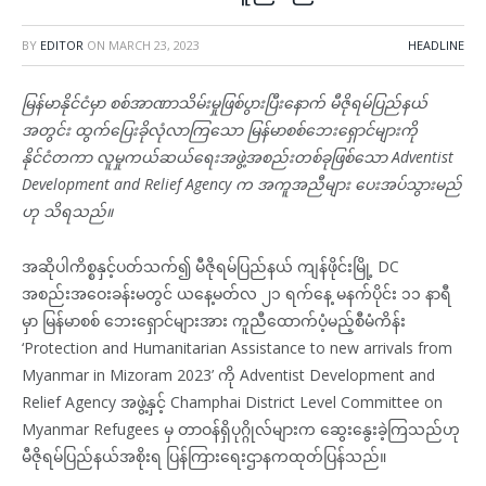
BY
EDITOR
ON
MARCH 23, 2023
HEADLINE
မြန်မာနိုင်ငံမှာ စစ်အာဏာသိမ်းမှုဖြစ်ပွားပြီးနောက် မီဇိုရမ်ပြည်နယ်
အတွင်း ထွက်ပြေးခိုလုံလာကြသော မြန်မာစစ်ဘေးရှောင်များကို
နိုင်ငံတကာ လူမှုကယ်ဆယ်ရေးအဖွဲ့အစည်းတစ်ခုဖြစ်သော Adventist
Development and Relief Agency က အကူအညီများ ပေးအပ်သွားမည်
ဟု သိရသည်။
အဆိုပါကိစ္စနှင့်ပတ်သက်၍ မီဇိုရမ်ပြည်နယ် ကျန်ဖိုင်းမြို့ DC
အစည်းအဝေးခန်းမတွင် ယနေ့မတ်လ ၂၁ ရက်နေ့ မနက်ပိုင်း ၁၁ နာရီ
မှာ မြန်မာစစ် ဘေးရှောင်များအား ကူညီထောက်ပံ့မည့်စီမံကိန်း
‘Protection and Humanitarian Assistance to new arrivals from
Myanmar in Mizoram 2023’ ကို Adventist Development and
Relief Agency အဖွဲ့နှင့် Champhai District Level Committee on
Myanmar Refugees မှ တာဝန်ရှိပုဂ္ဂိုလ်များက ဆွေးနွေးခဲ့ကြသည်ဟု
မီဇိုရမ်ပြည်နယ်အစိုးရ ပြန်ကြားရေးဌာနကထုတ်ပြန်သည်။