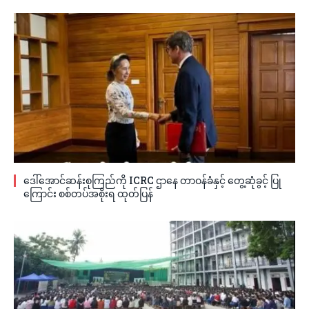
ဒေါ်အောင်ဆန်းစုကြည်ကို ICRC ဌာနေ တာဝန်ခံနှင့် တွေ့ဆုံခွင့် ပြု
ကြောင်း စစ်တပ်အစိုးရ ထုတ်ပြန်