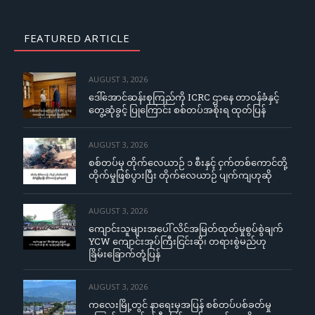
FEATURED ARTICLE
AUGUST 3, 2026
ဒေါ်အောင်ဆန်းစုကြည်ကို ICRC ဌာနေ တာဝန်ခံနှင့်
တွေ့ဆုံခွင့် ပြုကြောင်း စစ်တပ်အစိုးရ ထုတ်ပြန်
AUGUST 3, 2026
စစ်တပ်မှ တိုက်လေယာဉ် ၁ စီးနှင့် ငှက်တစ်ကောင်တို့
တိုက်မှုဖြစ်ပွားပြီး တိုက်လေယာဉ် ပျက်ကျဟုဆို
AUGUST 3, 2026
ကျောင်းသူများအပေါ် လိင်အမြတ်ထုတ်မှုစွပ်စွဲချက်
YCW ကျောင်းအုပ်ကြီးငြင်းဆို၊ တရားစွဲမည်ဟု
ခြိမ်းခြောက်တုံ့ပြန်
AUGUST 3, 2026
ကလေးမြို့တွင် နာရေးမှအပြန် စစ်တပ်ပစ်ခတ်မှု