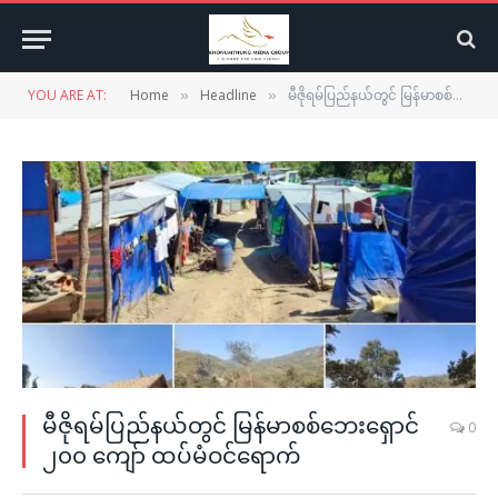
YOU ARE AT:
Home
Headline
မီဇိုရမ်ပြည်နယ်တွင် မြန်မာစစ်ဘေးရှောင် ၂၀၀ ကျော် ထပ်မံဝင်ရောက်
»
»
မီဇိုရမ်ပြည်နယ်တွင် မြန်မာစစ်ဘေးရှောင်
0
၂၀၀ ကျော် ထပ်မံဝင်ရောက်