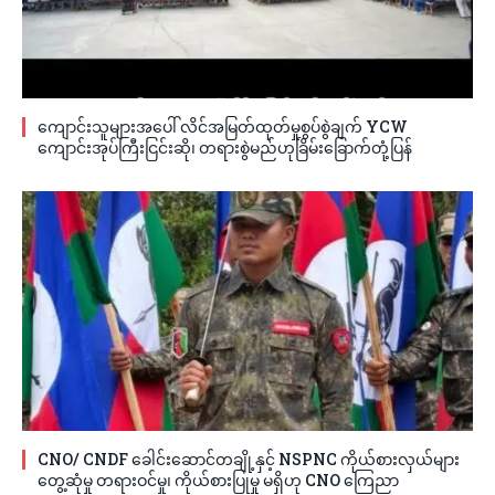
ကျောင်းသူများအပေါ် လိင်အမြတ်ထုတ်မှုစွပ်စွဲချက် YCW
ကျောင်းအုပ်ကြီးငြင်းဆို၊ တရားစွဲမည်ဟုခြိမ်းခြောက်တုံ့ပြန်
CNO/ CNDF ခေါင်းဆောင်တချို့နှင့် NSPNC ကိုယ်စားလှယ်များ
တွေ့ဆုံမှု တရားဝင်မှု၊ ကိုယ်စားပြုမှု မရှိဟု CNO ကြေညာ