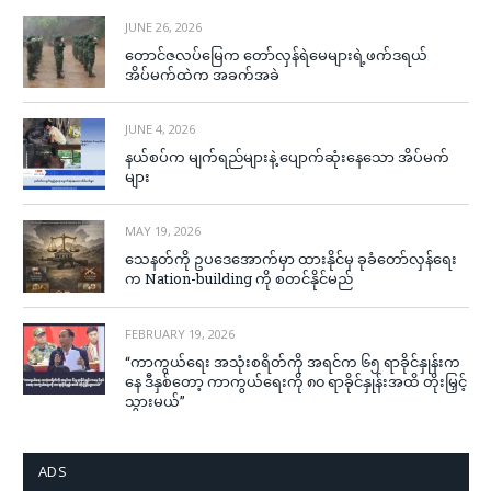
JUNE 26, 2026
တောင်ဇလပ်မြေက တော်လှန်ရဲမေများရဲ့ဖက်ဒရယ်
အိပ်မက်ထဲက အခက်အခဲ
JUNE 4, 2026
နယ်စပ်က မျက်ရည်များနဲ့ ပျောက်ဆုံးနေသော အိပ်မက်
များ
MAY 19, 2026
သေနတ်ကို ဥပဒေအောက်မှာ ထားနိုင်မှ ခုခံတော်လှန်ရေး
က Nation-building ကို စတင်နိုင်မည်
FEBRUARY 19, 2026
“ကာကွယ်ရေး အသုံးစရိတ်ကို အရင်က ၆၅ ရာခိုင်နှုန်းက
နေ ဒီနှစ်တော့ ကာကွယ်ရေးကို ၈၀ ရာခိုင်နှုန်းအထိ တိုးမြှင့်
သွားမယ်”
ADS