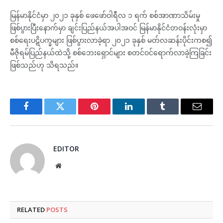
မြန်မာနိုင်ငံမှာ ၂၀၂၁ ခုနှစ် ဖေဖော်ဝါရီလ ၁ ရက် စစ်အာဏာသိမ်းမှု
ဖြစ်ပွားပြီးနောက်မှာ ချင်းပြည်နယ်အပါအဝင် မြန်မာနိုင်ငံတဝန်းလုံးမှာ
စစ်ရေးပဋိပက္ခများ ဖြစ်ပွားလာခဲ့ရာ ၂၀၂၁ ခုနှစ် မတ်လဆန်းပိုင်းကစ၍
မီဇိုရမ်ပြည်နယ်ထဲသို့ စစ်ဘေးရှောင်များ စတင်ဝင်ရောက်လာခဲ့ကြခြင်း
ဖြစ်သည်ဟု သိရသည်။
Facebook
Twitter
Pinterest
LinkedIn
Tumblr
Email
EDITOR
Website
RELATED
POSTS