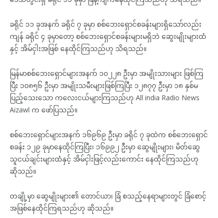
ခရိုင် ၁၁ ခုအနက် ခရိုင် ၇ ခုမှာ စစ်ဘေးရှောင်စခန်းများရှိသော်လည်း
ကျန် ခရိုင် ၄ ခုမှာတော့ စစ်ဘေးရှောင်စခန်းများမရှိဘဲ ဆွေးမျိုးများထံ
နှင့် အိမ်ငှါးအဖြစ် နေထိုင်ကြသည်ဟု သိရသည်။
မြန်မာစစ်ဘေးရှောင်များအနက် ၁၀၂၂၈ ဦးမှာ အမျိုးသားများ ဖြစ်ကြ
ပြီး ၁၀၈၅၆ ဦးမှာ အမျိုးသမီးများဖြစ်ကြပြီး ၁၂၈၇၇ ဦးမှာ ၁၈ နှစ်မ
ပြည့်သေးသော ကလေးငယ်များကြသည်ဟု All india Radio News
Aizawl က ဖော်ပြသည်။
စစ်ဘေးရှောင်များအနက် ၁၆၉၆၉ ဦးမှာ ခရိုင် ၇ ခုထဲက စစ်ဘေးရှောင်
စခန်း ၁၂၉ ခုမှာနေထိုင်ကြပြီး၊ ၁၆၉၉၂ ဦးမှာ ဆွေမျိုးများ၊ မိတ်ဆွေ
သူငယ်ချင်းများထံနှင့် အိမ်ငှါးဖြင့်လည်းကောင်း နေထိုင်ကြသည်ဟု
ဆိုသည်။
တချို့မှာ ဆွေမျိုးများ၏ တောင်ယာ၊ ခြံ စသည့်နေရာများတွင် ခြံစောင့်
အဖြစ်နေထိုင်ကြရသည်ဟု ဆိုသည်။