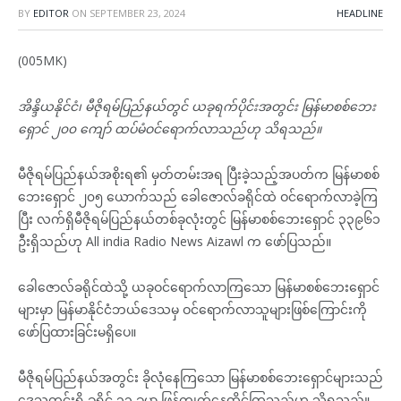
BY
EDITOR
ON
SEPTEMBER 23, 2024
HEADLINE
(005MK)
အိန္ဒိယနိုင်ငံ၊ မီဇိုရမ်ပြည်နယ်တွင် ယခုရက်ပိုင်းအတွင်း မြန်မာစစ်ဘေး
ရှောင် ၂၀၀ ကျော် ထပ်မံဝင်ရောက်လာသည်ဟု သိရသည်။
မီဇိုရမ်ပြည်နယ်အစိုးရ၏ မှတ်တမ်းအရ ပြီးခဲ့သည့်အပတ်က မြန်မာစစ်
ဘေးရှောင် ၂၀၅ ယောက်သည် ခေါဇောလ်ခရိုင်ထဲ ဝင်ရောက်လာခဲ့ကြ
ပြီး လက်ရှိမီဇိုရမ်ပြည်နယ်တစ်ခုလုံးတွင် မြန်မာစစ်ဘေးရှောင် ၃၃၉၆၁
ဦးရှိသည်ဟု All india Radio News Aizawl က ဖော်ပြသည်။
ခေါဇောလ်ခရိုင်ထဲသို့ ယခုဝင်ရောက်လာကြသော မြန်မာစစ်ဘေးရှောင်
များမှာ မြန်မာနိုင်ငံဘယ်ဒေသမှ ဝင်ရောက်လာသူများဖြစ်ကြောင်းကို
ဖော်ပြထားခြင်းမရှိပေ။
မီဇိုရမ်ပြည်နယ်အတွင်း ခိုလုံနေကြသော မြန်မာစစ်ဘေးရှောင်များသည်
ဒေသတွင်းရှိ ခရိုင် ၁၁ ခုမှာ ဖြန့်ကျက်နေထိုင်ကြသည်ဟု သိရသည်။